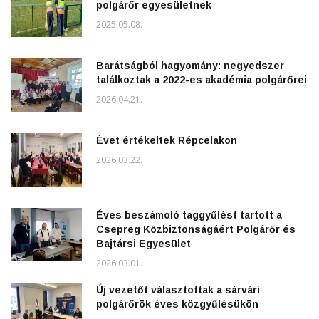
polgárőr egyesületnek
2025.05.08.
Barátságból hagyomány: negyedszer
találkoztak a 2022-es akadémia polgárőrei
2026.04.21.
Évet értékeltek Répcelakon
2026.03.22.
Éves beszámoló taggyűlést tartott a
Csepreg Közbiztonságáért Polgárőr és
Bajtársi Egyesület
2026.03.01.
Új vezetőt választottak a sárvári
polgárőrök éves közgyűlésükön