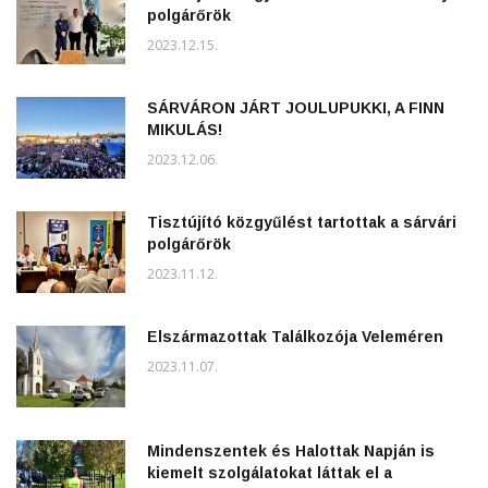
polgárőrök
2023.12.15.
SÁRVÁRON JÁRT JOULUPUKKI, A FINN
MIKULÁS!
2023.12.06.
Tisztújító közgyűlést tartottak a sárvári
polgárőrök
2023.11.12.
Elszármazottak Találkozója Veleméren
2023.11.07.
Mindenszentek és Halottak Napján is
kiemelt szolgálatokat láttak el a