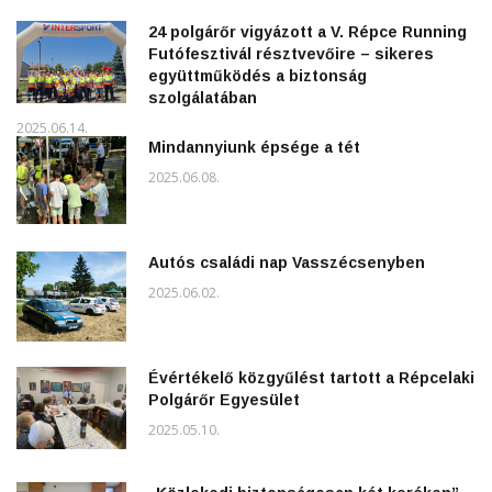
24 polgárőr vigyázott a V. Répce Running
Futófesztivál résztvevőire – sikeres
együttműködés a biztonság
szolgálatában
2025.06.14.
Mindannyiunk épsége a tét
2025.06.08.
Autós családi nap Vasszécsenyben
2025.06.02.
Évértékelő közgyűlést tartott a Répcelaki
Polgárőr Egyesület
2025.05.10.