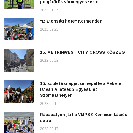
polgárőrök vármegyeszerte
2023.11.06.
"Biztonság hete" Körmenden
2023.09.23.
15. METRINWEST CITY CROSS KŐSZEG
2023.09.23.
15. születésnapját ünnepelte a Fekete
István Állatvédő Egyesület
Szombathelyen
2023.09.19.
Rábapatyon járt a VMPSZ Kommunikációs
sátra
2023.09.17.