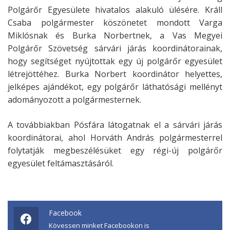
Polgárőr Egyesülete hivatalos alakuló ülésére. Králl
Csaba polgármester köszönetet mondott Varga
Miklósnak és Burka Norbertnek, a Vas Megyei
Polgárőr Szövetség sárvári járás koordinátorainak,
hogy segítséget nyújtottak egy új polgárőr egyesület
létrejöttéhez. Burka Norbert koordinátor helyettes,
jelképes ajándékot, egy polgárőr láthatósági mellényt
adományozott a polgármesternek.
A továbbiakban Pósfára látogatnak el a sárvári járás
koordinátorai, ahol Horváth András polgármesterrel
folytatják megbeszélésüket egy régi-új polgárőr
egyesület feltámasztásáról.
Facebook
Kövessen minket Facebookon is