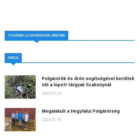
TOVÁBBI LEGFRISSEBB HÍREINK
HÍREK
Polgárőrök és drón segítségével kerültek
elő a lopott tárgyak Szakonynál
2026.07.23.
Megalakult a Hegyfalui Polgárőrség
2026.07.19.