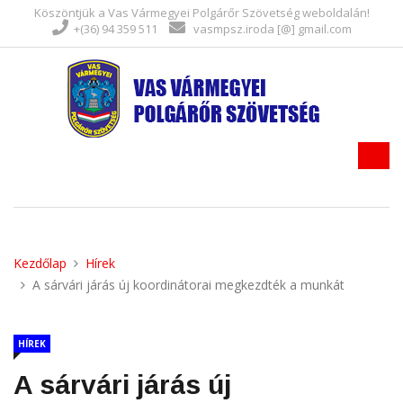
Köszöntjük a Vas Vármegyei Polgárőr Szövetség weboldalán!
+(36) 94 359 511
vasmpsz.iroda [@] gmail.com
Kezdőlap
Hírek
A sárvári járás új koordinátorai megkezdték a munkát
HÍREK
A sárvári járás új