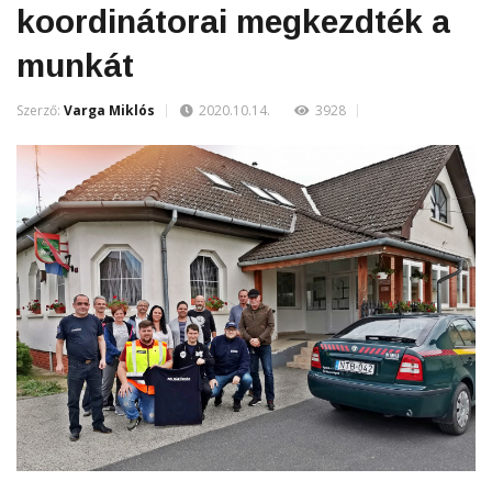
koordinátorai megkezdték a
munkát
Szerző:
Varga Miklós
2020.10.14.
3928