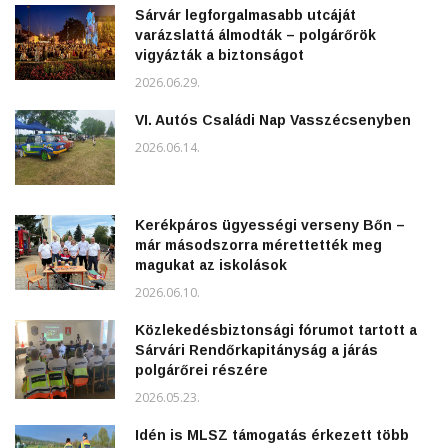
Sárvár legforgalmasabb utcáját
varázslattá álmodták – polgárőrök
vigyázták a biztonságot
2026.06.29.
VI. Autós Családi Nap Vasszécsenyben
2026.06.14.
Kerékpáros ügyességi verseny Bőn –
már másodszorra mérettették meg
magukat az iskolások
2026.06.10.
Közlekedésbiztonsági fórumot tartott a
Sárvári Rendőrkapitányság a járás
polgárőrei részére
2026.05.23.
Idén is MLSZ támogatás érkezett több