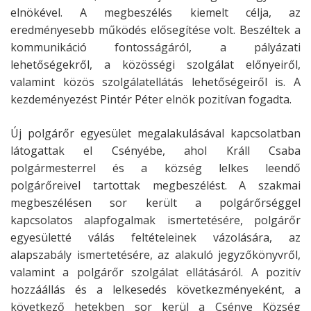
elnökével. A megbeszélés kiemelt célja, az
eredményesebb működés elősegítése volt. Beszéltek a
kommunikáció fontosságáról, a pályázati
lehetőségekről, a közösségi szolgálat előnyeiről,
valamint közös szolgálatellátás lehetőségeiről is. A
kezdeményezést Pintér Péter elnök pozitívan fogadta.
Új polgárőr egyesület megalakulásával kapcsolatban
látogattak el Csényébe, ahol Králl Csaba
polgármesterrel és a község lelkes leendő
polgárőreivel tartottak megbeszélést. A szakmai
megbeszélésen sor került a polgárőrséggel
kapcsolatos alapfogalmak ismertetésére, polgárőr
egyesületté válás feltételeinek vázolására, az
alapszabály ismertetésére, az alakuló jegyzőkönyvről,
valamint a polgárőr szolgálat ellátásáról. A pozitív
hozzáállás és a lelkesedés következményeként, a
következő hetekben sor kerül a Csénye Község