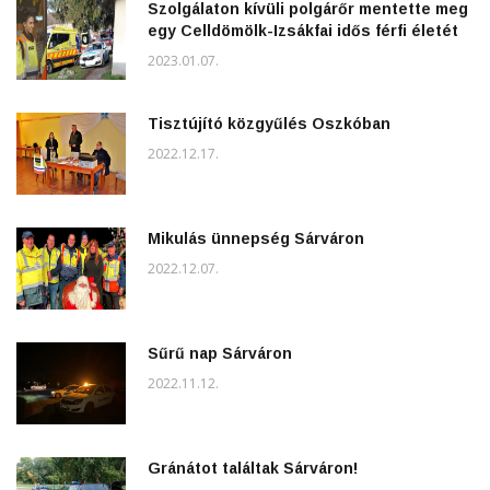
Szolgálaton kívüli polgárőr mentette meg
egy Celldömölk-Izsákfai idős férfi életét
2023.01.07.
Tisztújító közgyűlés Oszkóban
2022.12.17.
Mikulás ünnepség Sárváron
2022.12.07.
Sűrű nap Sárváron
2022.11.12.
Gránátot találtak Sárváron!