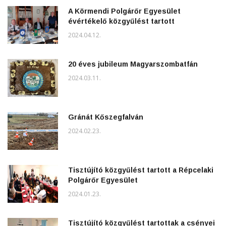
A Körmendi Polgárőr Egyesület
évértékelő közgyűlést tartott
2024.04.12.
20 éves jubileum Magyarszombatfán
2024.03.11.
Gránát Kőszegfalván
2024.02.23.
Tisztújító közgyűlést tartott a Répcelaki
Polgárőr Egyesület
2024.01.23.
Tisztújító közgyűlést tartottak a csényei