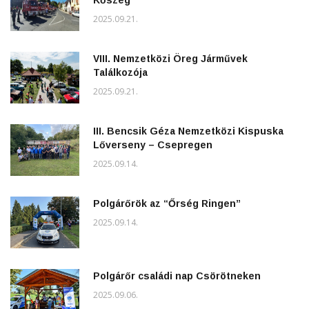
Kőszeg
2025.09.21.
VIII. Nemzetközi Öreg Járművek
Találkozója
2025.09.21.
III. Bencsik Géza Nemzetközi Kispuska
Lőverseny – Csepregen
2025.09.14.
Polgárőrök az “Őrség Ringen”
2025.09.14.
Polgárőr családi nap Csörötneken
2025.09.06.