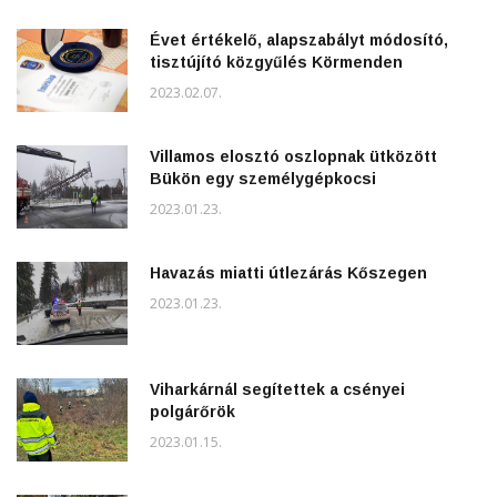
Évet értékelő, alapszabályt módosító,
tisztújító közgyűlés Körmenden
2023.02.07.
Villamos elosztó oszlopnak ütközött
Bükön egy személygépkocsi
2023.01.23.
Havazás miatti útlezárás Kőszegen
2023.01.23.
Viharkárnál segítettek a csényei
polgárőrök
2023.01.15.