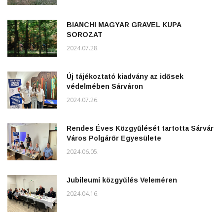
BIANCHI MAGYAR GRAVEL KUPA
SOROZAT
2024.07.28.
Új tájékoztató kiadvány az idősek
védelmében Sárváron
2024.07.26.
Rendes Éves Közgyűlését tartotta Sárvár
Város Polgárőr Egyesülete
2024.06.05.
Jubileumi közgyűlés Veleméren
2024.04.16.