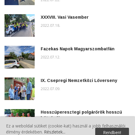
XXXVIII. Vasi Vasember
2022.07.18.
Fazekas Napok Magyarszombatfán
2022.07.12.
IX. Csepregi Nemzetközi Lőverseny
2022.07.09.
Hosszúperesztegi polgárőrök hosszú
hétvégéje
Ez a weboldal sütiket (cookie-kat) használ a jobb felhasználói
2022.07.03.
élmény érdekében.
Részletek...
Rendben!