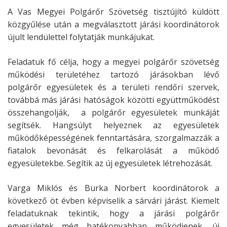
A Vas Megyei Polgárőr Szövetség tisztújító küldött
közgyűlése után a megválasztott járási koordinátorok
újult lendülettel folytatják munkájukat.
Feladatuk fő célja, hogy a megyei polgárőr szövetség
működési területéhez tartozó járásokban lévő
polgárőr egyesületek és a területi rendőri szervek,
továbbá más járási hatóságok közötti együttműködést
összehangolják, a polgárőr egyesületek munkáját
segítsék. Hangsúlyt helyeznek az egyesületek
működőképességének fenntartására, szorgalmazzák a
fiatalok bevonását és felkarolását a működő
egyesületekbe. Segítik az új egyesületek létrehozását.
Varga Miklós és Burka Norbert koordinátorok a
következő öt évben képviselik a sárvári járást. Kiemelt
feladatuknak tekintik, hogy a járási polgárőr
egyesületek még hatékonyabban működjenek, új