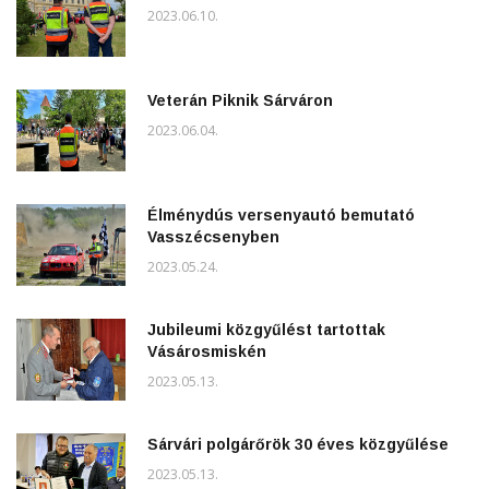
2023.06.10.
Veterán Piknik Sárváron
2023.06.04.
Élménydús versenyautó bemutató
Vasszécsenyben
2023.05.24.
Jubileumi közgyűlést tartottak
Vásárosmiskén
2023.05.13.
Sárvári polgárőrök 30 éves közgyűlése
2023.05.13.