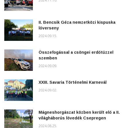
2024.11.10.
II. Bencsik Géza nemzetközi kispuska
lőverseny
2024.09.15.
Összefogással a csöngei erdőtűzzel
szemben
2024.09.09.
XXIII. Savaria Történelmi Karnevál
2024.09.02.
Mágneshorgászat közben került elő a II.
világháborús lövedék Csepregen
2024.08.25.