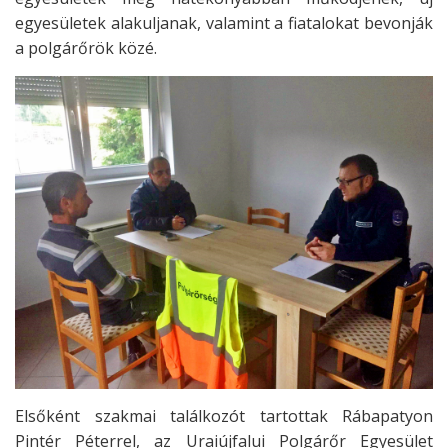
egyesületek alakuljanak, valamint a fiatalokat bevonják
a polgárőrök közé.
Elsőként szakmai találkozót tartottak Rábapatyon
Pintér Péterrel, az Uraiújfalui Polgárőr Egyesület