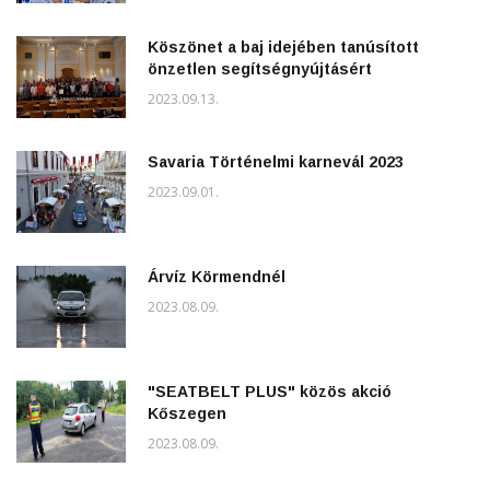
Köszönet a baj idejében tanúsított
önzetlen segítségnyújtásért
2023.09.13.
Savaria Történelmi karnevál 2023
2023.09.01.
Árvíz Körmendnél
2023.08.09.
"SEATBELT PLUS" közös akció
Kőszegen
2023.08.09.