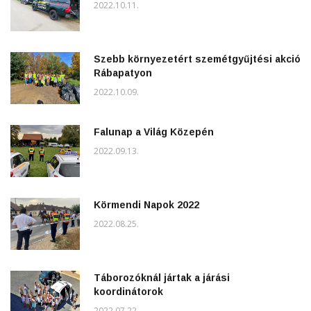
2022.10.11.
Szebb környezetért szemétgyűjtési akció
Rábapatyon
2022.10.09.
Falunap a Világ Közepén
2022.09.13.
Körmendi Napok 2022
2022.08.25.
Táborozóknál jártak a járási
koordinátorok
2022.07.22.