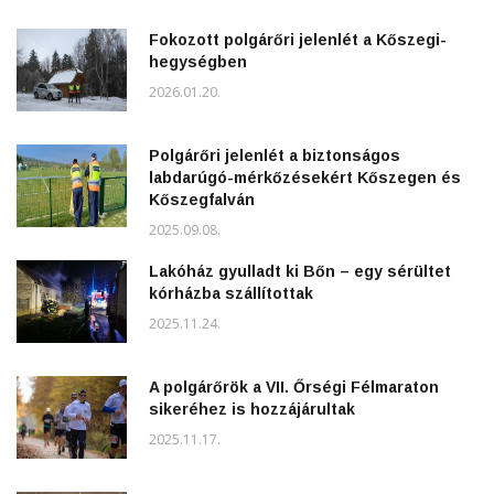
Fokozott polgárőri jelenlét a Kőszegi-
hegységben
2026.01.20.
Polgárőri jelenlét a biztonságos
labdarúgó-mérkőzésekért Kőszegen és
Kőszegfalván
2025.09.08.
Lakóház gyulladt ki Bőn – egy sérültet
kórházba szállítottak
2025.11.24.
A polgárőrök a VII. Őrségi Félmaraton
sikeréhez is hozzájárultak
2025.11.17.