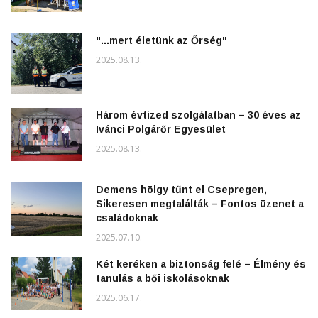
"...mert életünk az Őrség"
2025.08.13.
Három évtized szolgálatban – 30 éves az
Ivánci Polgárőr Egyesület
2025.08.13.
Demens hölgy tűnt el Csepregen,
Sikeresen megtalálták – Fontos üzenet a
családoknak
2025.07.10.
Két keréken a biztonság felé – Élmény és
tanulás a bői iskolásoknak
2025.06.17.