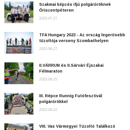
Szakmai képzés ifjú polgárőröknek
Őriszentpéteren
2023.07.27.
TFA Hungary 2023 - Az ország legerősebb
tűzoltója verseny Szombathelyen
2023.06.27.
II.VÁRRUN és II.Sárvári Éjszakai
Félmaraton
2023.06.25.
III. Répce Runnig Futófesztivál
polgárőrökkel
2023.06.22.
VIII. Vas Vármegyei Tűzoltó Találkozó