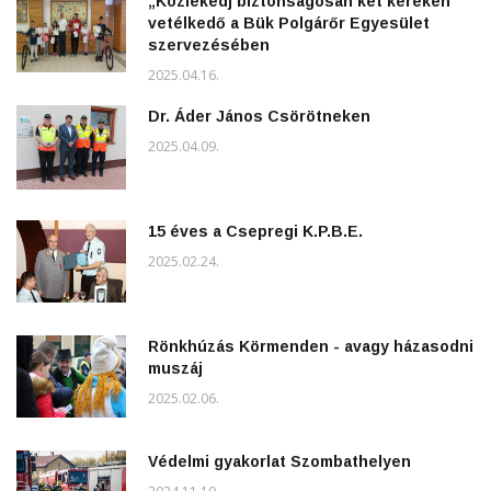
„Közlekedj biztonságosan két keréken”
vetélkedő a Bük Polgárőr Egyesület
szervezésében
2025.04.16.
Dr. Áder János Csörötneken
2025.04.09.
15 éves a Csepregi K.P.B.E.
2025.02.24.
Rönkhúzás Körmenden - avagy házasodni
muszáj
2025.02.06.
Védelmi gyakorlat Szombathelyen