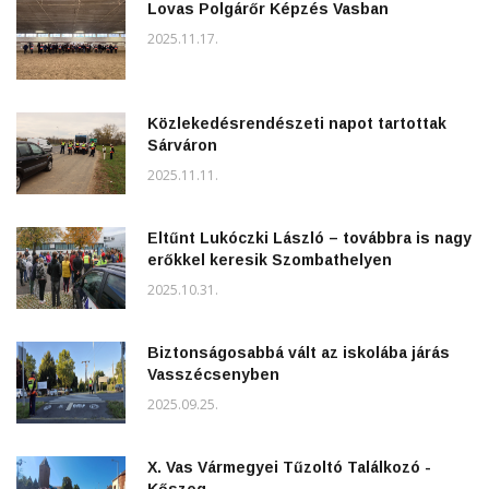
Lovas Polgárőr Képzés Vasban
2025.11.17.
Közlekedésrendészeti napot tartottak
Sárváron
2025.11.11.
Eltűnt Lukóczki László – továbbra is nagy
erőkkel keresik Szombathelyen
2025.10.31.
Biztonságosabbá vált az iskolába járás
Vasszécsenyben
2025.09.25.
X. Vas Vármegyei Tűzoltó Találkozó -