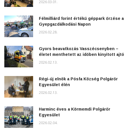
2026.03.01.
Félmilliárd forint értékű géppark őrzése a
Gyepgazdálkodási Napon
2026.02.28.
Gyors beavatkozás Vasszécsenyben –
életet menthetett az időben kinyitott ajtó
2026.02.13.
Régi-új elnök a Pósfa Község Polgárőr
Egyesület élén
2026.02.13.
Harminc éves a Körmemdi Polgárőr
Egyesület
2026.02.04.