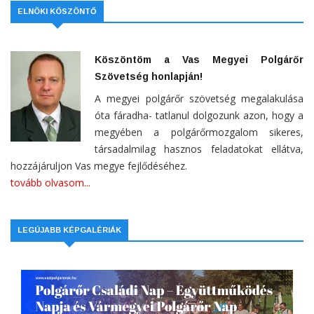
ELNÖKI KÖSZÖNTŐ
Köszöntöm a Vas Megyei Polgárőr
Szövetség honlapján!
A megyei polgárőr szövetség megalakulása
óta fáradha- tatlanul dolgozunk azon, hogy a
megyében a polgárőrmozgalom sikeres,
társadalmilag hasznos feladatokat ellátva,
hozzájáruljon Vas megye fejlődéséhez.
tovább olvasom...
LEGÚJABB KÉPGALÉRIÁK