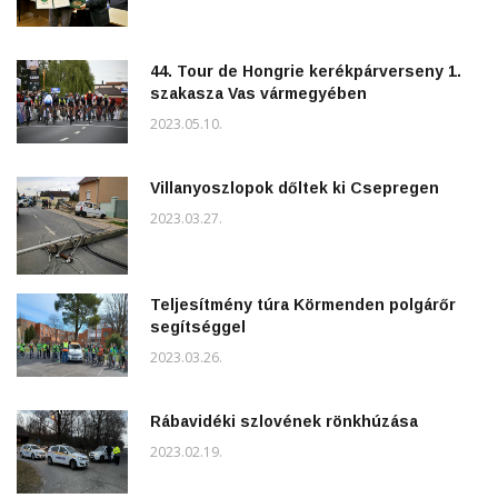
44. Tour de Hongrie kerékpárverseny 1.
szakasza Vas vármegyében
2023.05.10.
Villanyoszlopok dőltek ki Csepregen
2023.03.27.
Teljesítmény túra Körmenden polgárőr
segítséggel
2023.03.26.
Rábavidéki szlovének rönkhúzása
2023.02.19.