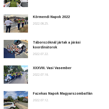
Körmendi Napok 2022
2022.08.25.
Táborozóknál jártak a járási
koordinátorok
2022.07.22.
XXXVIII. Vasi Vasember
2022.07.18.
Fazekas Napok Magyarszombatfán
2022.07.12.