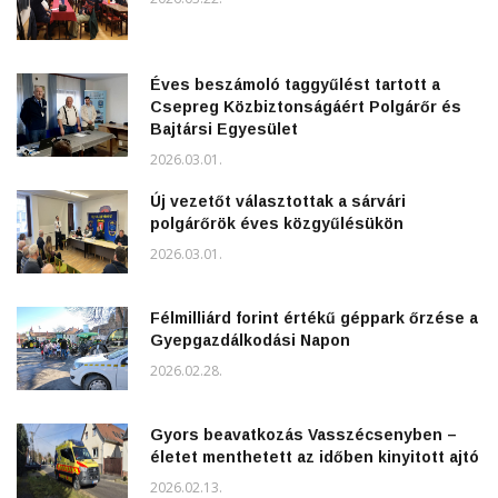
Éves beszámoló taggyűlést tartott a
Csepreg Közbiztonságáért Polgárőr és
Bajtársi Egyesület
2026.03.01.
Új vezetőt választottak a sárvári
polgárőrök éves közgyűlésükön
2026.03.01.
Félmilliárd forint értékű géppark őrzése a
Gyepgazdálkodási Napon
2026.02.28.
Gyors beavatkozás Vasszécsenyben –
életet menthetett az időben kinyitott ajtó
2026.02.13.