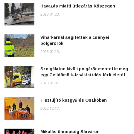
Havazás miatti útlezárás Kőszegen
2023.01.23.
Viharkárnál segítettek a csényei
polgárőrök
2023.01.15.
Szolgálaton kívüli polgárőr mentette meg
egy Celldömölk-Izsákfai idős férfi életét
2023.01.07.
Tisztújító közgyűlés Oszkóban
2022.12.17.
Mikulás ünnepség Sárváron