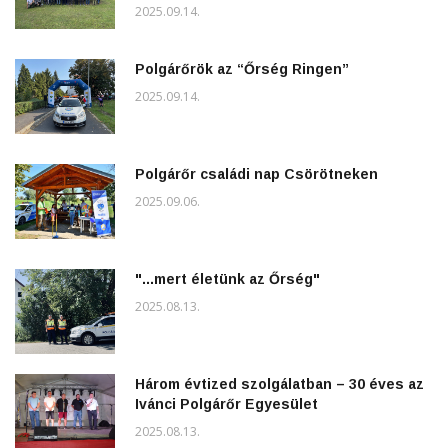
2025.09.14.
Polgárőrök az “Őrség Ringen”
2025.09.14.
Polgárőr családi nap Csörötneken
2025.09.06.
"...mert életünk az Őrség"
2025.08.13.
Három évtized szolgálatban – 30 éves az
Ivánci Polgárőr Egyesület
2025.08.13.