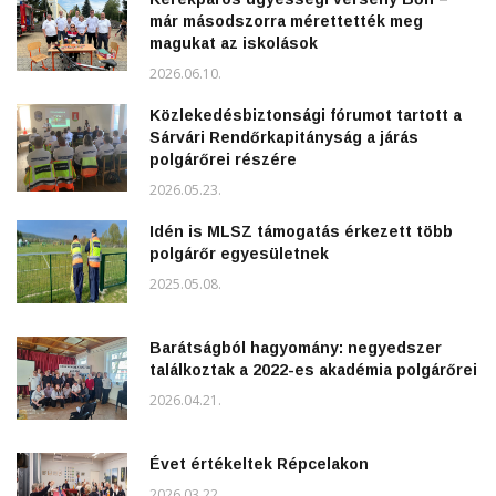
már másodszorra mérettették meg
magukat az iskolások
2026.06.10.
Közlekedésbiztonsági fórumot tartott a
Sárvári Rendőrkapitányság a járás
polgárőrei részére
2026.05.23.
Idén is MLSZ támogatás érkezett több
polgárőr egyesületnek
2025.05.08.
Barátságból hagyomány: negyedszer
találkoztak a 2022-es akadémia polgárőrei
2026.04.21.
Évet értékeltek Répcelakon
2026.03.22.