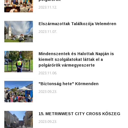
2023.11.12.
Elszármazottak Találkozója Veleméren
2023.11.07.
Mindenszentek és Halottak Napján is
kiemelt szolgálatokat láttak el a
polgárőrök vármegyeszerte
2023.11.06.
"Biztonság hete" Körmenden
2023.09.23.
15. METRINWEST CITY CROSS KŐSZEG
2023.09.23.