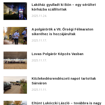
Lakóház gyulladt ki Bőn – egy sérültet
kórházba szállítottak
2025.11.24.
A polgárőrök a VII. Őrségi Félmaraton
sikeréhez is hozzájárultak
2025.11.17.
Lovas Polgárőr Képzés Vasban
2025.11.17.
Közlekedésrendészeti napot tartottak
Sárváron
2025.11.11.
Eltűnt Lukóczki László – továbbra is nagy