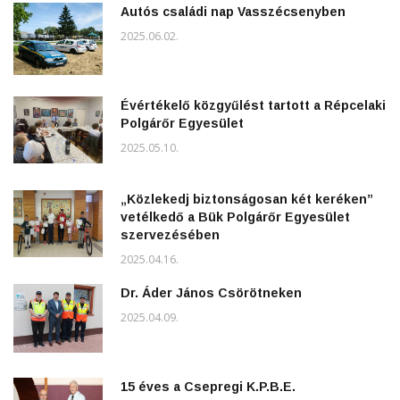
Autós családi nap Vasszécsenyben
2025.06.02.
Évértékelő közgyűlést tartott a Répcelaki
Polgárőr Egyesület
2025.05.10.
„Közlekedj biztonságosan két keréken”
vetélkedő a Bük Polgárőr Egyesület
szervezésében
2025.04.16.
Dr. Áder János Csörötneken
2025.04.09.
15 éves a Csepregi K.P.B.E.