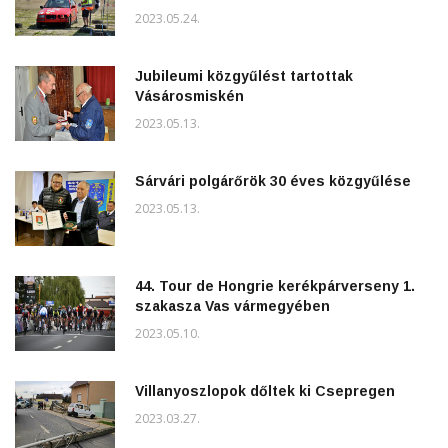
2023.05.24.
Jubileumi közgyűlést tartottak
Vásárosmiskén
2023.05.13.
Sárvári polgárőrök 30 éves közgyűlése
2023.05.13.
44. Tour de Hongrie kerékpárverseny 1.
szakasza Vas vármegyében
2023.05.10.
Villanyoszlopok dőltek ki Csepregen
2023.03.27.