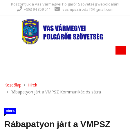
Köszöntjük a Vas Vármegyei Polgárőr Szövetség weboldalán!
+(36) 94 359 511
vasmpsz.iroda [@] gmail.com
Kezdőlap
Hírek
Rábapatyon járt a VMPSZ Kommunikációs sátra
HÍREK
Rábapatyon járt a VMPSZ