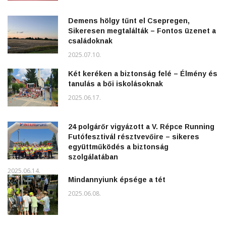
Demens hölgy tűnt el Csepregen,
Sikeresen megtalálták – Fontos üzenet a
családoknak
2025.07.10.
Két keréken a biztonság felé – Élmény és
tanulás a bői iskolásoknak
2025.06.17.
24 polgárőr vigyázott a V. Répce Running
Futófesztivál résztvevőire – sikeres
együttműködés a biztonság
szolgálatában
2025.06.14.
Mindannyiunk épsége a tét
2025.06.08.