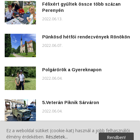
Félixért gyűltek össze több százan
Perenyén
2022.06.13.
Pünkösd hétfői rendezvények Rönökön
2022.06.07.
Polgárőrök a Gyereknapon
2022.06.04.
5.Veterán Piknik Sárváron
2022.06.04.
Ez a weboldal sütiket (cookie-kat) használ a jobb felhasználói
Közgyűlés Sárváron
élmény érdekében.
Részletek...
Rendben!