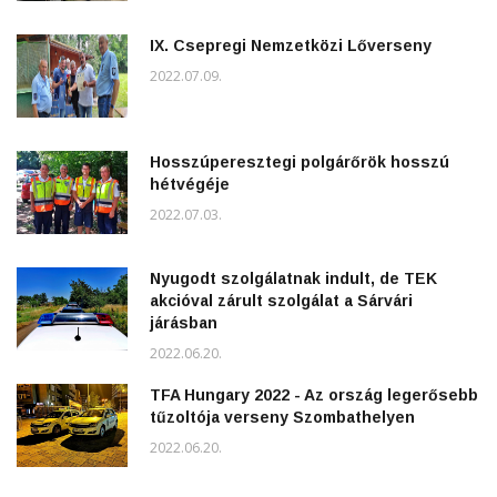
IX. Csepregi Nemzetközi Lőverseny
2022.07.09.
Hosszúperesztegi polgárőrök hosszú
hétvégéje
2022.07.03.
Nyugodt szolgálatnak indult, de TEK
akcióval zárult szolgálat a Sárvári
járásban
2022.06.20.
TFA Hungary 2022 - Az ország legerősebb
tűzoltója verseny Szombathelyen
2022.06.20.