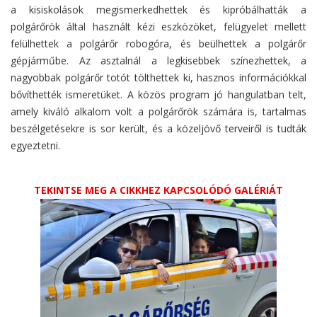
a kisiskolások megismerkedhettek és kipróbálhatták a
polgárőrök által használt kézi eszközöket, felügyelet mellett
felülhettek a polgárőr robogóra, és beülhettek a polgárőr
gépjárműbe. Az asztalnál a legkisebbek színezhettek, a
nagyobbak polgárőr totót tölthettek ki, hasznos információkkal
bővíthették ismeretüket. A közös program jó hangulatban telt,
amely kiváló alkalom volt a polgárőrök számára is, tartalmas
beszélgetésekre is sor került, és a közeljövő terveiről is tudták
egyeztetni.
TEKINTSE MEG A CIKKHEZ KAPCSOLÓDÓ GALÉRIÁT