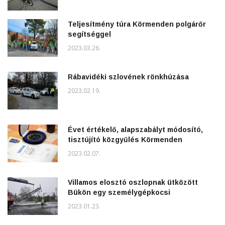
Teljesítmény túra Körmenden polgárőr
segítséggel
2023.03.26.
Rábavidéki szlovének rönkhúzása
2023.02.19.
Évet értékelő, alapszabályt módosító,
tisztújító közgyűlés Körmenden
2023.02.07.
Villamos elosztó oszlopnak ütközött
Bükön egy személygépkocsi
2023.01.23.