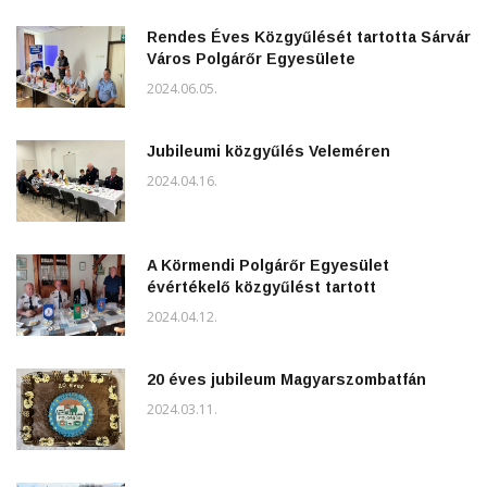
Rendes Éves Közgyűlését tartotta Sárvár
Város Polgárőr Egyesülete
2024.06.05.
Jubileumi közgyűlés Veleméren
2024.04.16.
A Körmendi Polgárőr Egyesület
évértékelő közgyűlést tartott
2024.04.12.
20 éves jubileum Magyarszombatfán
2024.03.11.