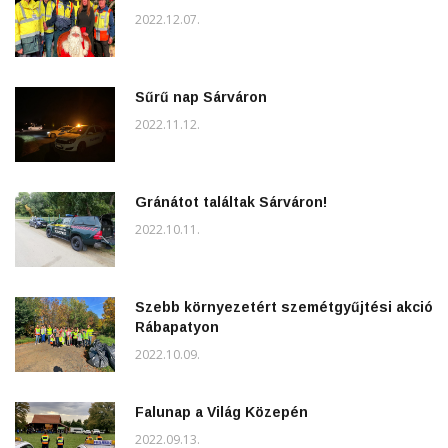
2022.12.07.
Sűrű nap Sárváron
2022.11.12.
Gránátot találtak Sárváron!
2022.10.11.
Szebb környezetért szemétgyűjtési akció
Rábapatyon
2022.10.09.
Falunap a Világ Közepén
2022.09.13.