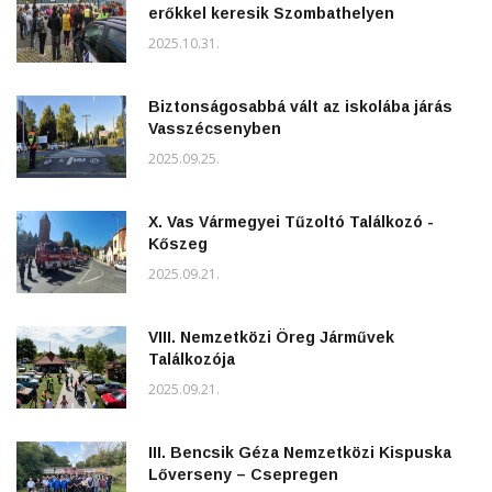
erőkkel keresik Szombathelyen
2025.10.31.
Biztonságosabbá vált az iskolába járás
Vasszécsenyben
2025.09.25.
X. Vas Vármegyei Tűzoltó Találkozó -
Kőszeg
2025.09.21.
VIII. Nemzetközi Öreg Járművek
Találkozója
2025.09.21.
III. Bencsik Géza Nemzetközi Kispuska
Lőverseny – Csepregen