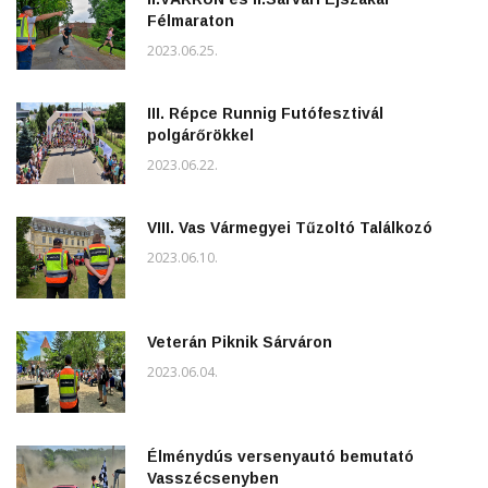
Félmaraton
2023.06.25.
III. Répce Runnig Futófesztivál
polgárőrökkel
2023.06.22.
VIII. Vas Vármegyei Tűzoltó Találkozó
2023.06.10.
Veterán Piknik Sárváron
2023.06.04.
Élménydús versenyautó bemutató
Vasszécsenyben