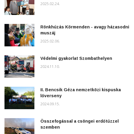
2025.02.24.
Rönkhúzás Körmenden - avagy házasodni
muszáj
2025.02.06.
Védelmi gyakorlat Szombathelyen
2024.11.10.
II. Bencsik Géza nemzetközi kispuska
lőverseny
2024.09.15.
Összefogással a csöngei erdőtűzzel
szemben