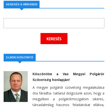
KERESÉS A HÍREKBEN
ELNÖKI KÖSZÖNTŐ
Köszöntöm a Vas Megyei Polgárőr
Szövetség honlapján!
A megyei polgárőr szövetség megalakulása
óta fáradha- tatlanul dolgozunk azon, hogy a
megyében a polgárőrmozgalom sikeres,
társadalmilag hasznos feladatokat ellátva,