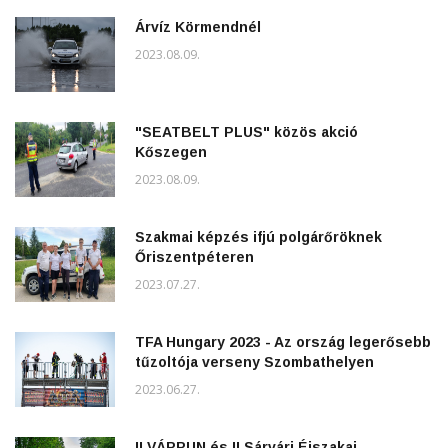
Árvíz Körmendnél
2023.08.09.
"SEATBELT PLUS" közös akció
Kőszegen
2023.08.09.
Szakmai képzés ifjú polgárőröknek
Őriszentpéteren
2023.07.27.
TFA Hungary 2023 - Az ország legerősebb
tűzoltója verseny Szombathelyen
2023.06.27.
II.VÁRRUN és II.Sárvári Éjszakai