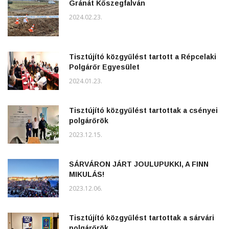
Gránát Kőszegfalván
2024.02.23.
Tisztújító közgyűlést tartott a Répcelaki
Polgárőr Egyesület
2024.01.23.
Tisztújító közgyűlést tartottak a csényei
polgárőrök
2023.12.15.
SÁRVÁRON JÁRT JOULUPUKKI, A FINN
MIKULÁS!
2023.12.06.
Tisztújító közgyűlést tartottak a sárvári
polgárőrök