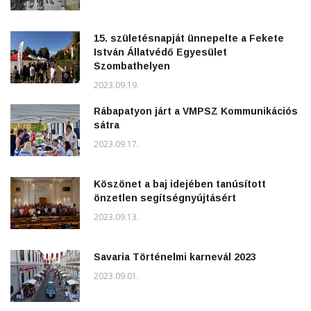
15. születésnapját ünnepelte a Fekete
István Állatvédő Egyesület
Szombathelyen
2023.09.19.
Rábapatyon járt a VMPSZ Kommunikációs
sátra
2023.09.17.
Köszönet a baj idejében tanúsított
önzetlen segítségnyújtásért
2023.09.13.
Savaria Történelmi karnevál 2023
2023.09.01.