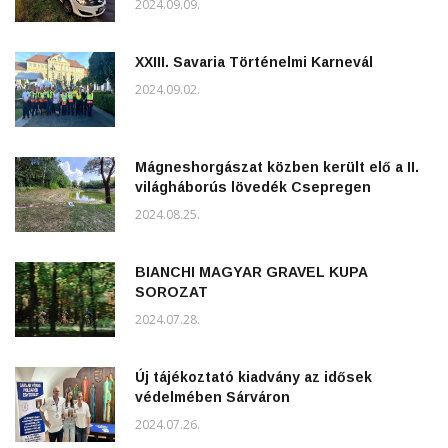
2024.09.09.
XXIII. Savaria Történelmi Karnevál
2024.09.02.
Mágneshorgászat közben került elő a II.
világháborús lövedék Csepregen
2024.08.25.
BIANCHI MAGYAR GRAVEL KUPA
SOROZAT
2024.07.28.
Új tájékoztató kiadvány az idősek
védelmében Sárváron
2024.07.26.