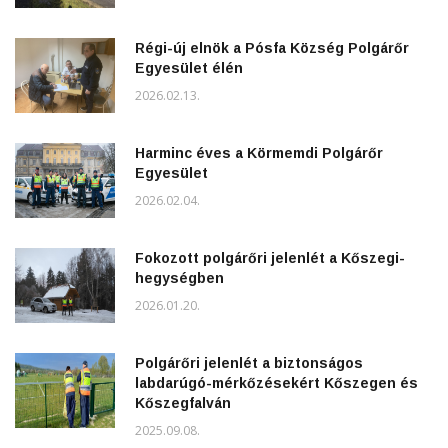
Régi-új elnök a Pósfa Község Polgárőr
Egyesület élén
2026.02.13.
Harminc éves a Körmemdi Polgárőr
Egyesület
2026.02.04.
Fokozott polgárőri jelenlét a Kőszegi-
hegységben
2026.01.20.
Polgárőri jelenlét a biztonságos
labdarúgó-mérkőzésekért Kőszegen és
Kőszegfalván
2025.09.08.