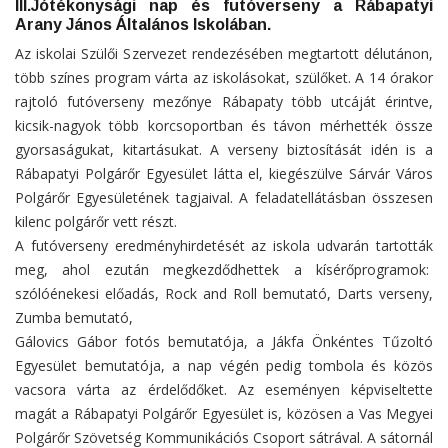
III.Jótékonysági nap és futóverseny a Rábapatyi
Arany János Általános Iskolában.
Az iskolai Szülői Szervezet rendezésében megtartott délutánon,
több színes program várta az iskolásokat, szülőket. A 14 órakor
rajtoló futóverseny mezőnye Rábapaty több utcáját érintve,
kicsik-nagyok több korcsoportban és távon mérhették össze
gyorsaságukat, kitartásukat. A verseny biztosítását idén is a
Rábapatyi Polgárőr Egyesület látta el, kiegészülve Sárvár Város
Polgárőr Egyesületének tagjaival. A feladatellátásban összesen
kilenc polgárőr vett részt.
A futóverseny eredményhirdetését az iskola udvarán tartották
meg, ahol ezután megkezdődhettek a kísérőprogramok:
szólóénekesi előadás, Rock and Roll bemutató, Darts verseny,
Zumba bemutató,
Gálovics Gábor fotós bemutatója, a Jákfa Önkéntes Tűzoltó
Egyesület bemutatója, a nap végén pedig tombola és közös
vacsora várta az érdelődőket. Az eseményen képviseltette
magát a Rábapatyi Polgárőr Egyesület is, közösen a Vas Megyei
Polgárőr Szövetség Kommunikációs Csoport sátrával. A sátornál