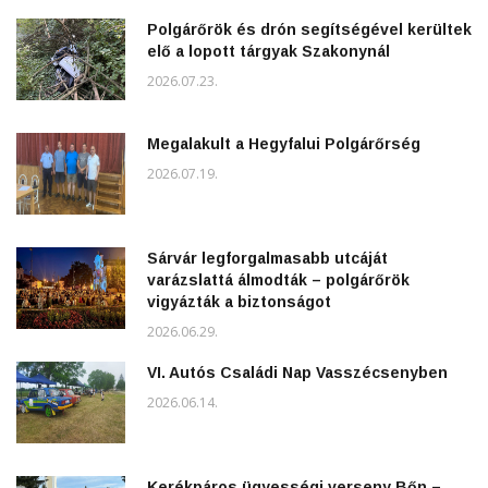
Polgárőrök és drón segítségével kerültek
elő a lopott tárgyak Szakonynál
2026.07.23.
Megalakult a Hegyfalui Polgárőrség
2026.07.19.
Sárvár legforgalmasabb utcáját
varázslattá álmodták – polgárőrök
vigyázták a biztonságot
2026.06.29.
VI. Autós Családi Nap Vasszécsenyben
2026.06.14.
Kerékpáros ügyességi verseny Bőn –