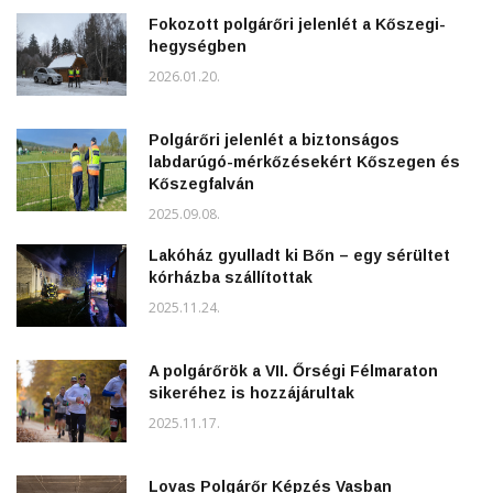
Fokozott polgárőri jelenlét a Kőszegi-
hegységben
2026.01.20.
Polgárőri jelenlét a biztonságos
labdarúgó-mérkőzésekért Kőszegen és
Kőszegfalván
2025.09.08.
Lakóház gyulladt ki Bőn – egy sérültet
kórházba szállítottak
2025.11.24.
A polgárőrök a VII. Őrségi Félmaraton
sikeréhez is hozzájárultak
2025.11.17.
Lovas Polgárőr Képzés Vasban