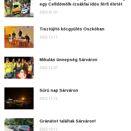
egy Celldömölk-Izsákfai idős férfi életét
2023.01.07.
Tisztújító közgyűlés Oszkóban
2022.12.17.
Mikulás ünnepség Sárváron
2022.12.07.
Sűrű nap Sárváron
2022.11.12.
Gránátot találtak Sárváron!
2022.10.11.