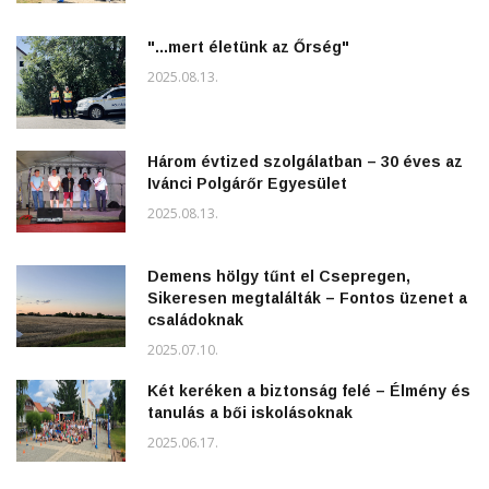
"...mert életünk az Őrség"
2025.08.13.
Három évtized szolgálatban – 30 éves az
Ivánci Polgárőr Egyesület
2025.08.13.
Demens hölgy tűnt el Csepregen,
Sikeresen megtalálták – Fontos üzenet a
családoknak
2025.07.10.
Két keréken a biztonság felé – Élmény és
tanulás a bői iskolásoknak
2025.06.17.