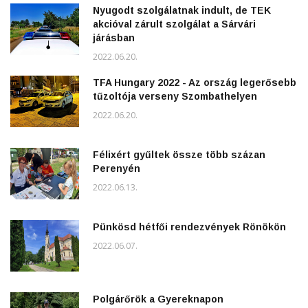
Nyugodt szolgálatnak indult, de TEK
akcióval zárult szolgálat a Sárvári
járásban
2022.06.20.
TFA Hungary 2022 - Az ország legerősebb
tűzoltója verseny Szombathelyen
2022.06.20.
Félixért gyűltek össze több százan
Perenyén
2022.06.13.
Pünkösd hétfői rendezvények Rönökön
2022.06.07.
Polgárőrök a Gyereknapon