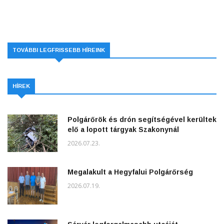
TOVÁBBI LEGFRISSEBB HÍREINK
HÍREK
Polgárőrök és drón segítségével kerültek
elő a lopott tárgyak Szakonynál
2026.07.23.
Megalakult a Hegyfalui Polgárőrség
2026.07.19.