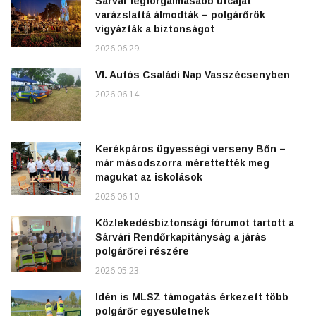
Sárvár legforgalmasabb utcáját
varázslattá álmodták – polgárőrök
vigyázták a biztonságot
2026.06.29.
VI. Autós Családi Nap Vasszécsenyben
2026.06.14.
Kerékpáros ügyességi verseny Bőn –
már másodszorra mérettették meg
magukat az iskolások
2026.06.10.
Közlekedésbiztonsági fórumot tartott a
Sárvári Rendőrkapitányság a járás
polgárőrei részére
2026.05.23.
Idén is MLSZ támogatás érkezett több
polgárőr egyesületnek