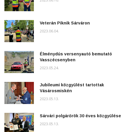
2023.06.10.
Veterán Piknik Sárváron
2023.06.04.
Élménydús versenyautó bemutató
Vasszécsenyben
2023.05.24.
Jubileumi közgyűlést tartottak
Vásárosmiskén
2023.05.13.
Sárvári polgárőrök 30 éves közgyűlése
2023.05.13.