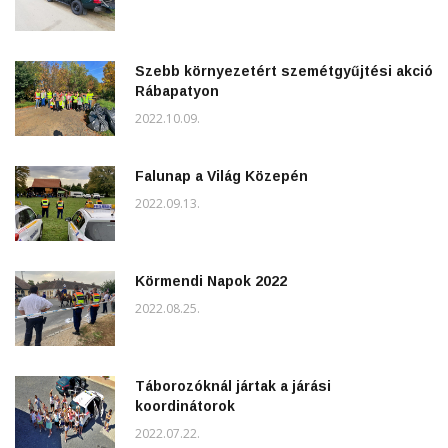
Szebb környezetért szemétgyűjtési akció
Rábapatyon
2022.10.09.
Falunap a Világ Közepén
2022.09.13.
Körmendi Napok 2022
2022.08.25.
Táborozóknál jártak a járási
koordinátorok
2022.07.22.