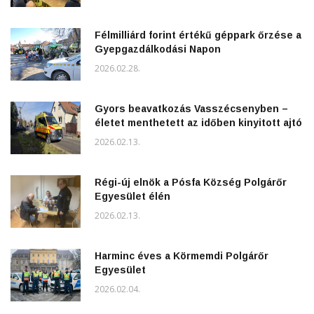
Félmilliárd forint értékű géppark őrzése a
Gyepgazdálkodási Napon
2026.02.28.
Gyors beavatkozás Vasszécsenyben –
életet menthetett az időben kinyitott ajtó
2026.02.13.
Régi-új elnök a Pósfa Község Polgárőr
Egyesület élén
2026.02.13.
Harminc éves a Körmemdi Polgárőr
Egyesület
2026.02.04.