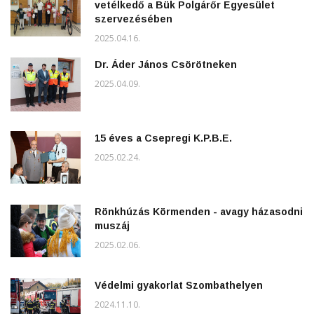
vetélkedő a Bük Polgárőr Egyesület
szervezésében
2025.04.16.
Dr. Áder János Csörötneken
2025.04.09.
15 éves a Csepregi K.P.B.E.
2025.02.24.
Rönkhúzás Körmenden - avagy házasodni
muszáj
2025.02.06.
Védelmi gyakorlat Szombathelyen
2024.11.10.