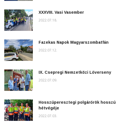
XXXVIII. Vasi Vasember
2022.07.18.
Fazekas Napok Magyarszombatfán
2022.07.12.
IX. Csepregi Nemzetközi Lőverseny
2022.07.09.
Hosszúperesztegi polgárőrök hosszú
hétvégéje
2022.07.03.