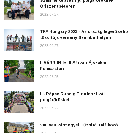
Szakmai képzés ifjú polgárőröknek
Őriszentpéteren
2023.07.27.
TFA Hungary 2023 - Az ország legerősebb
tűzoltója verseny Szombathelyen
2023.06.27.
II.VÁRRUN és II.Sárvári Éjszakai
Félmaraton
2023.06.25.
III. Répce Runnig Futófesztivál
polgárőrökkel
2023.06.22.
VIII. Vas Vármegyei Tűzoltó Találkozó