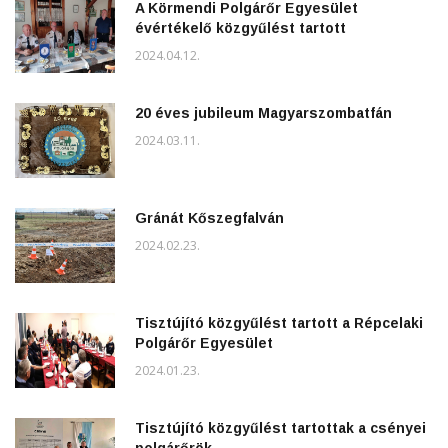
A Körmendi Polgárőr Egyesület
évértékelő közgyűlést tartott
2024.04.12.
20 éves jubileum Magyarszombatfán
2024.03.11.
Gránát Kőszegfalván
2024.02.23.
Tisztújító közgyűlést tartott a Répcelaki
Polgárőr Egyesület
2024.01.23.
Tisztújító közgyűlést tartottak a csényei
polgárőrök