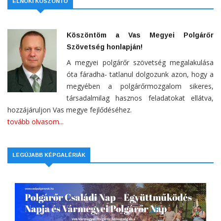
ELNÖKI KÖSZÖNTŐ
Köszöntöm a Vas Megyei Polgárőr
Szövetség honlapján!
A megyei polgárőr szövetség megalakulása
óta fáradha- tatlanul dolgozunk azon, hogy a
megyében a polgárőrmozgalom sikeres,
társadalmilag hasznos feladatokat ellátva,
hozzájáruljon Vas megye fejlődéséhez.
tovább olvasom...
LEGÚJABB KÉPGALÉRIÁK