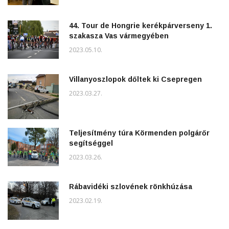
44. Tour de Hongrie kerékpárverseny 1.
szakasza Vas vármegyében
2023.05.10.
Villanyoszlopok dőltek ki Csepregen
2023.03.27.
Teljesítmény túra Körmenden polgárőr
segítséggel
2023.03.26.
Rábavidéki szlovének rönkhúzása
2023.02.19.