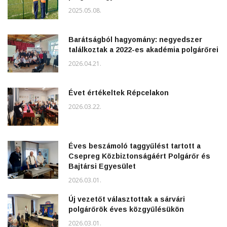
2025.05.08.
Barátságból hagyomány: negyedszer
találkoztak a 2022-es akadémia polgárőrei
2026.04.21.
Évet értékeltek Répcelakon
2026.03.22.
Éves beszámoló taggyűlést tartott a
Csepreg Közbiztonságáért Polgárőr és
Bajtársi Egyesület
2026.03.01.
Új vezetőt választottak a sárvári
polgárőrök éves közgyűlésükön
2026.03.01.