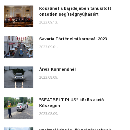
Köszönet a baj idejében tanúsított
önzetlen segítségnyújtásért
2023.09.13.
Savaria Történelmi karnevál 2023
2023.09.01.
Árvíz Körmendnél
2023.08.09.
"SEATBELT PLUS" közös akció
Kőszegen
2023.08.09.