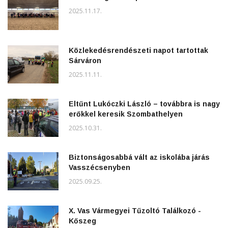
2025.11.17.
Közlekedésrendészeti napot tartottak
Sárváron
2025.11.11.
Eltűnt Lukóczki László – továbbra is nagy
erőkkel keresik Szombathelyen
2025.10.31.
Biztonságosabbá vált az iskolába járás
Vasszécsenyben
2025.09.25.
X. Vas Vármegyei Tűzoltó Találkozó -
Kőszeg