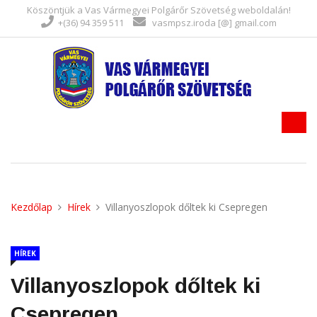
Köszöntjük a Vas Vármegyei Polgárőr Szövetség weboldalán!
+(36) 94 359 511
vasmpsz.iroda [@] gmail.com
Kezdőlap
Hírek
Villanyoszlopok dőltek ki Csepregen
HÍREK
Villanyoszlopok dőltek ki
Csepregen