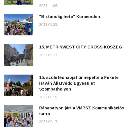
2023.11.06.
"Biztonság hete" Körmenden
2023.09.23.
15. METRINWEST CITY CROSS KŐSZEG
2023.09.23.
15. születésnapját ünnepelte a Fekete
István Állatvédő Egyesület
Szombathelyen
2023.09.19.
Rábapatyon járt a VMPSZ Kommunikációs
sátra
2023.09.17.