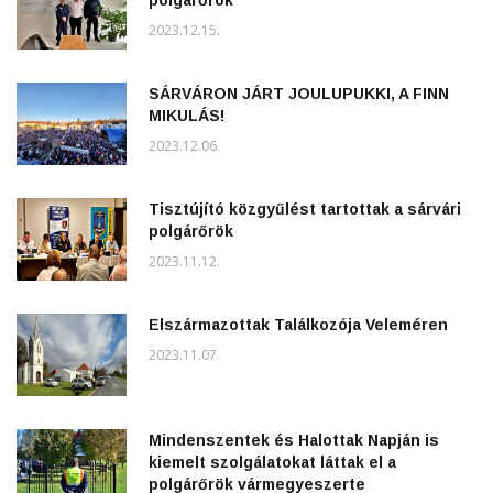
2023.12.15.
SÁRVÁRON JÁRT JOULUPUKKI, A FINN
MIKULÁS!
2023.12.06.
Tisztújító közgyűlést tartottak a sárvári
polgárőrök
2023.11.12.
Elszármazottak Találkozója Veleméren
2023.11.07.
Mindenszentek és Halottak Napján is
kiemelt szolgálatokat láttak el a
polgárőrök vármegyeszerte