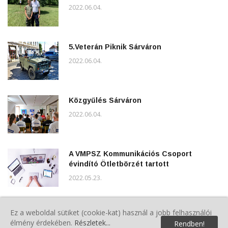
2022.06.04.
5.Veterán Piknik Sárváron
2022.06.04.
Közgyűlés Sárváron
2022.06.04.
A VMPSZ Kommunikációs Csoport
évindító Ötletbörzét tartott
2022.05.23.
Répcelaki Polgárőr Egyesület Tisztújító
Ez a weboldal sütiket (cookie-kat) használ a jobb felhasználói
Közgyűlése
élmény érdekében.
Részletek...
Rendben!