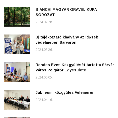
BIANCHI MAGYAR GRAVEL KUPA
SOROZAT
2024.07.28.
Új tájékoztató kiadvány az idősek
védelmében Sárváron
2024.07.26.
Rendes Éves Közgyűlését tartotta Sárvár
Város Polgárőr Egyesülete
2024.06.05.
Jubileumi közgyűlés Veleméren
2024.04.16.