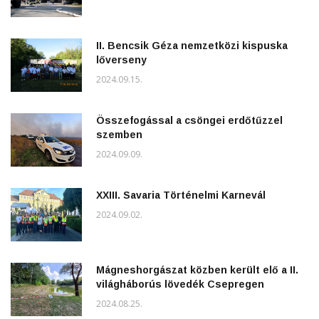
II. Bencsik Géza nemzetközi kispuska
lőverseny
2024.09.15.
Összefogással a csöngei erdőtűzzel
szemben
2024.09.09.
XXIII. Savaria Történelmi Karnevál
2024.09.02.
Mágneshorgászat közben került elő a II.
világháborús lövedék Csepregen
2024.08.25.