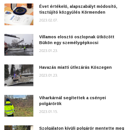
Évet értékelő, alapszabályt módosító,
tisztújító közgyűlés Körmenden
2023.02.07.
Villamos elosztó oszlopnak ütközött
Bükön egy személygépkocsi
2023.01.23.
Havazás miatti útlezárás Kőszegen
2023.01.23.
Viharkárnál segítettek a csényei
polgárőrök
2023.01.15.
Szolgálaton kívüli polgárőr mentette meg