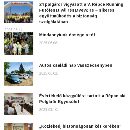
24 polgárőr vigyázott a V. Répce Running
Futófesztivál résztvevőire – sikeres
együttműködés a biztonság
szolgálatában
2025.06.14.
Mindannyiunk épsége a tét
2025.06.08.
Autós családi nap Vasszécsenyben
2025.06.02.
Évértékelő közgyűlést tartott a Répcelaki
Polgárőr Egyesület
2025.05.10.
„Közlekedj biztonságosan két keréken”