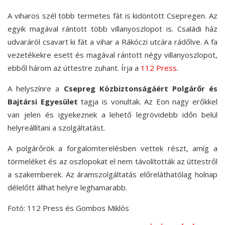
A viharos szél több termetes fát is kidöntött Csepregen. Az
egyik magával rántott több villanyoszlopot is. Családi ház
udvaráról csavart ki fát a vihar a Rákóczi utcára rádőlve. A fa
vezetékekre esett és magával rántott négy villanyoszlopot,
ebből három az úttestre zuhant. Írja a
112 Press
.
A helyszínre a
Csepreg Közbiztonságáért Polgárőr és
Bajtársi Egyesület
tagja is vonultak. Az Eon nagy erőkkel
van jelen és igyekeznek a lehető legrövidebb időn belül
helyreállítani a szolgáltatást.
A polgárőrök a forgalomterelésben vettek részt, amíg a
törmeléket és az oszlopokat el nem távolították az úttestről
a szakemberek. Az áramszolgáltatás előreláthatólag holnap
délelőtt állhat helyre leghamarabb.
Fotó: 112 Press és Gombos Miklós