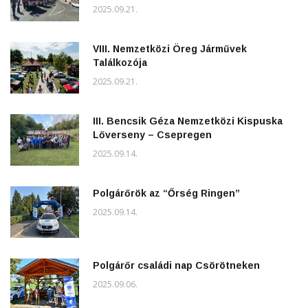
2025.09.21.
VIII. Nemzetközi Öreg Járművek
Találkozója
2025.09.21.
III. Bencsik Géza Nemzetközi Kispuska
Lőverseny – Csepregen
2025.09.14.
Polgárőrök az “Őrség Ringen”
2025.09.14.
Polgárőr családi nap Csörötneken
2025.09.06.