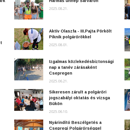
ark
Hármas ünnep Sárváron
2025.08.21.
Aktív Olaszfa - III.Pajta Pörkölt
Piknik polgárőrökkel
t
2025.08.01.
Izgalmas közlekedésbiztonsági
nap a tanév zárásaként
Csepregen
2025.06.21.
Sikeresen zárult a polgárőri
jogszabályi oktatás és vizsga
Bükön
2025.06.10.
Nyárindító Beszélgetés a
Csepregi Polgárőrséggel