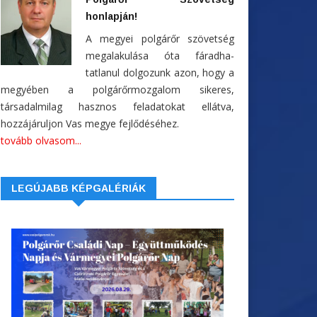
honlapján!
A megyei polgárőr szövetség
megalakulása óta fáradha-
tatlanul dolgozunk azon, hogy a
megyében a polgárőrmozgalom sikeres,
társadalmilag hasznos feladatokat ellátva,
hozzájáruljon Vas megye fejlődéséhez.
tovább olvasom...
LEGÚJABB KÉPGALÉRIÁK