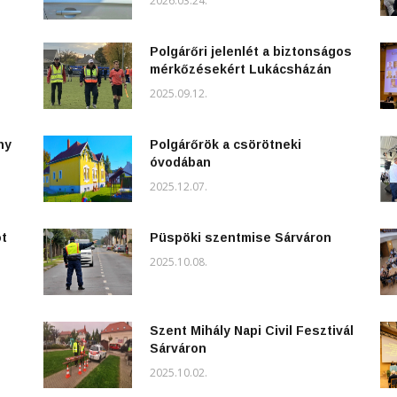
2026.03.24.
Polgárőri jelenlét a biztonságos
mérkőzésekért Lukácsházán
2025.09.12.
ny
Polgárőrök a csörötneki
óvodában
2025.12.07.
ot
Püspöki szentmise Sárváron
2025.10.08.
Szent Mihály Napi Civil Fesztivál
Sárváron
2025.10.02.