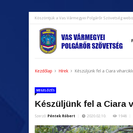
Köszöntjük a Vas Vármegyei Polgárőr Szövetség webo
Kezdőlap
Hírek
Készüljünk fel a Ciara viharcikl
MEGELŐZÉS
Készüljünk fel a Ciara 
Szerző:
Péntek Róbert
2020.02.10.
1948