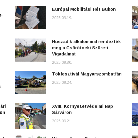
Európai Mobilitási Hét Bükön
2-
2025.09.19.
Huszadik alkalommal rendezték
meg a Csörötneki Szüreti
Vigadalmat
2025.09.30.
Tökfesztivál Magyarszombatfán
2025.09.24.
s
ári
XVIII. Környezetvédelmi Nap
kön
Sárváron
2025.09.21.