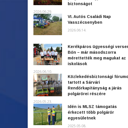
biztonságot
2026.06.29.
VI. Autós Családi Nap
Vasszécsenyben
2026.06.14.
Kerékpáros ügyességi verse
Bőn – már másodszorra
mérettették meg magukat az
iskolások
2026.06.10.
Közlekedésbiztonsági fórum
tartott a Sárvári
Rendőrkapitányság a járás
polgárőrei részére
2026.05.23.
Idén is MLSZ támogatás
érkezett több polgárőr
egyesületnek
2025.05.08.