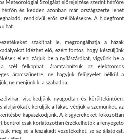
s Meteorológiai Szolgálat előrejelzése szerint hétfőre
, hétfőn és kedden azonban már országszerte lehet
ghaladó, rendkívül erős széllökésekre. A hidegfront
kulhat.
vezetékeket szakíthat le, megrongálhatja a házak
kadályokat idézhet elő, ezért fontos, hogy készüljünk
kések ellen: zárjuk be a nyílászárókat, vigyünk be a
 szél felkaphat, áramtalanítsuk az elektromos
eges áramszünetre, ne hagyjuk felügyelet nélkül a
jük, ne menjünk ki a szabadba.
élvihar, viselkedjünk nyugodtan és körültekintően:
s aluljárókat), kerüljük a fákat, védjük a szemünket, az
 kerítésbe kapaszkodjunk. A kisgyerekeket fokozottan
rt bentről csak korlátozottan érzékelhetők a fenyegető
ítsük meg se a leszakadt vezetékeket, se az állatokat,