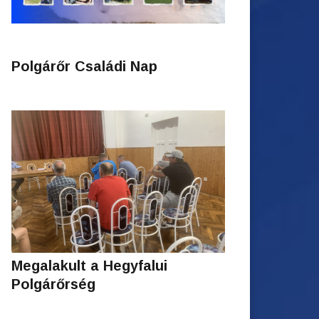
Polgárőr Családi Nap
Megalakult a Hegyfalui
Polgárőrség