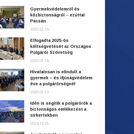
Gyermekvédelemről és
közbiztonságról – ezúttal
Pacsán
2025.02.16.
Elfogadta 2025-ös
költségvetését az Országos
Polgárőr Szövetség
2025.01.18.
Hivatalosan is elindult a
gyermek – és ifjúságvédelem
éve a polgárőrségnél
2025.01.13.
Idén is segítik a polgárőrök a
biztonságos emlékezést a
sírkertekben
2024.10.25.