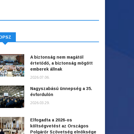
OPSZ
A biztonság nem magától
értetődő, a biztonság mögött
emberek állnak
2026.07.06.
Nagyszabású ünnepség a 35.
évfordulón
2026.03.29.
Elfogadta a 2026-os
költségvetést az Országos
Polgárőr Szövetség elnöksége