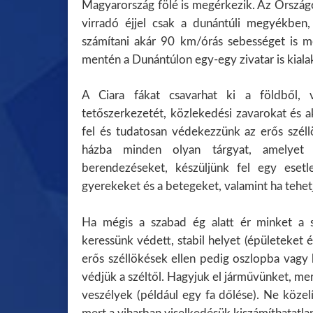
Magyarország fölé is megérkezik. Az Országo
virradó éjjel csak a dunántúli megyékben
számítani akár 90 km/órás sebességet is me
mentén a Dunántúlon egy-egy zivatar is kiala
A Ciara fákat csavarhat ki a földből, 
tetőszerkezetét, közlekedési zavarokat és a
fel és tudatosan védekezzünk az erős széllö
házba minden olyan tárgyat, amelyet a
berendezéseket, készüljünk fel egy esetl
gyerekeket és a betegeket, valamint ha tehet
Ha mégis a szabad ég alatt ér minket a sz
keressünk védett, stabil helyet (épületeket é
erős széllökések ellen pedig oszlopba vagy
védjük a széltől. Hagyjuk el járművünket, me
veszélyek (például egy fa dőlése). Ne közel