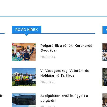
RÖVID HÍREK
Polgárőrök a rönöki Kerekerdő
Óvodában
2026.06.14.
VI. Vasegerszegi Veterán- és
Hobbijármű Találkoz
2026.04.26.
át
Szolgálaton kívül is figyelt a
polgárőr!