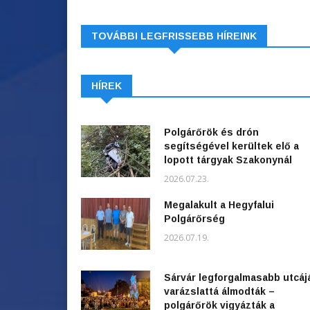
TOVÁBBI LEGFRISSEBB HÍREINK
HÍREK
Polgárőrök és drón
segítségével kerültek elő a
lopott tárgyak Szakonynál
2026.07.23.
Megalakult a Hegyfalui
Polgárőrség
2026.07.19.
Sárvár legforgalmasabb utcáj
varázslattá álmodták –
polgárőrök vigyázták a