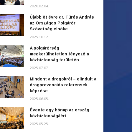
2026.02.04.
Újabb öt évre dr. Túrós András
az Országos Polgárőr
Szövetség elnöke
2025.10.12.
A polgárőrség
megkerülhetetlen tényező a
közbiztonság területén
2025.07.07.
Mindent a drogokról – elindult a
drogprevenciós referensek
képzése
2025.06.05.
Évente egy hónap az ország
közbiztonságáért
2025.05.25.