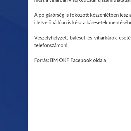
mert a viharban viselkedésük kiszámíthatatlan
A polgárőrség is fokozott készenlétben lesz
illetve önállóan is kész a káresetek mentéséb
Veszélyhelyzet, baleset és viharkárok eset
telefonszámon!
Forrás: BM OKF Facebook oldala