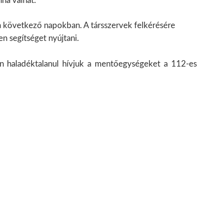
ná válhat.
 a következő napokban. A társszervek felkérésére
en segítséget nyújtani.
én haladéktalanul hívjuk a mentőegységeket a 112-es