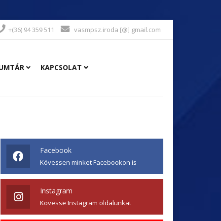
+(36) 94 359 511
vasmpsz.iroda [@] gmail.com
UMTÁR
KAPCSOLAT
Facebook
Kövessen minket Facebookon is
Instagram
Kövesse Instagram oldalunkat