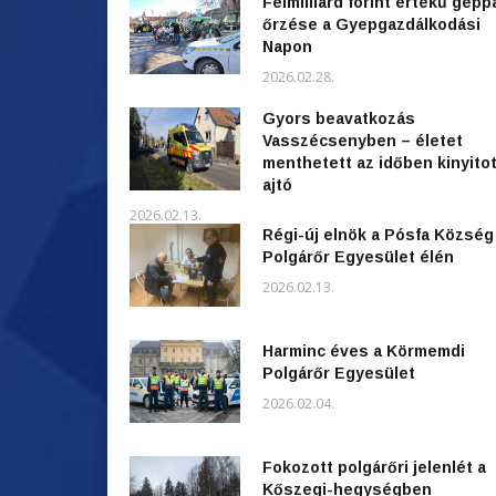
Félmilliárd forint értékű gépp
őrzése a Gyepgazdálkodási
Napon
2026.02.28.
Gyors beavatkozás
Vasszécsenyben – életet
menthetett az időben kinyitot
ajtó
2026.02.13.
Régi-új elnök a Pósfa Község
Polgárőr Egyesület élén
2026.02.13.
Harminc éves a Körmemdi
Polgárőr Egyesület
2026.02.04.
Fokozott polgárőri jelenlét a
Kőszegi-hegységben