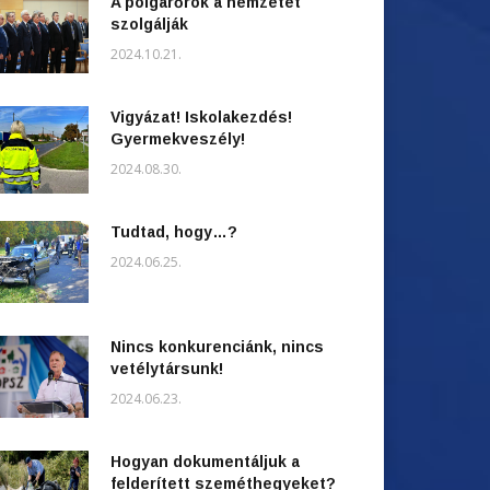
A polgárőrök a nemzetet
szolgálják
2024.10.21.
Vigyázat! Iskolakezdés!
Gyermekveszély!
2024.08.30.
Tudtad, hogy…?
2024.06.25.
Nincs konkurenciánk, nincs
vetélytársunk!
2024.06.23.
Hogyan dokumentáljuk a
felderített szeméthegyeket?