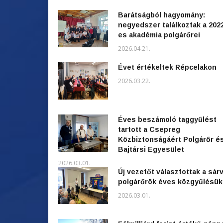
Barátságból hagyomány:
negyedszer találkoztak a 202
es akadémia polgárőrei
2026.04.21.
Évet értékeltek Répcelakon
2026.03.22.
Éves beszámoló taggyűlést
tartott a Csepreg
Közbiztonságáért Polgárőr é
Bajtársi Egyesület
2026.03.01.
Új vezetőt választottak a sárv
polgárőrök éves közgyűlésü
2026.03.01.