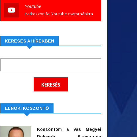
Youtube
Iratkozzon fel Youtube csatornánkra
KERESÉS A HÍREKBEN
ELNÖKI KÖSZÖNTŐ
Köszöntöm a Vas Megyei
Polgárőr Szövetség