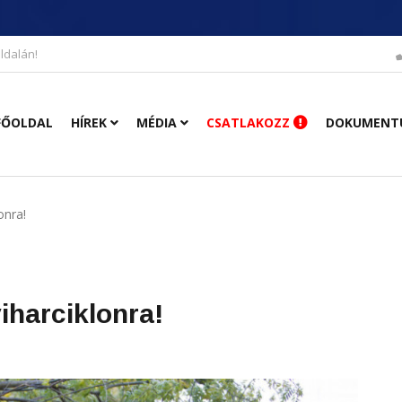
ldalán!
FŐOLDAL
HÍREK
MÉDIA
CSATLAKOZZ
DOKUMENT
onra!
viharciklonra!