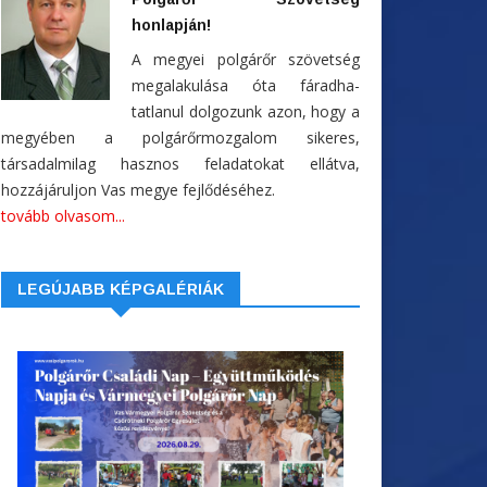
honlapján!
A megyei polgárőr szövetség
megalakulása óta fáradha-
tatlanul dolgozunk azon, hogy a
megyében a polgárőrmozgalom sikeres,
társadalmilag hasznos feladatokat ellátva,
hozzájáruljon Vas megye fejlődéséhez.
tovább olvasom...
LEGÚJABB KÉPGALÉRIÁK