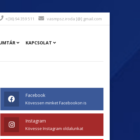
+(36) 94 359 511
vasmpsz.iroda [@] gmail.com
UMTÁR
KAPCSOLAT
Facebook
Kövessen minket Facebookon is
Instagram
Kövesse Instagram oldalunkat