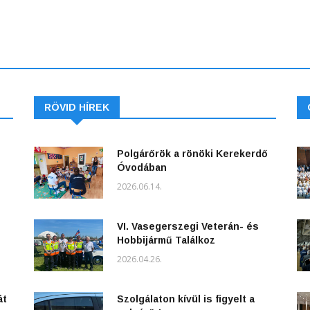
RÖVID HÍREK
Polgárőrök a rönöki Kerekerdő
Óvodában
2026.06.14.
VI. Vasegerszegi Veterán- és
Hobbijármű Találkoz
2026.04.26.
át
Szolgálaton kívül is figyelt a