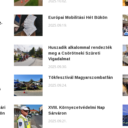
2025.10.02.
Európai Mobilitási Hét Bükön
2-
2025.09.19.
Huszadik alkalommal rendezték
meg a Csörötneki Szüreti
Vigadalmat
2025.09.30.
Tökfesztivál Magyarszombatfán
2025.09.24.
s
ári
XVIII. Környezetvédelmi Nap
kön
Sárváron
2025.09.21.