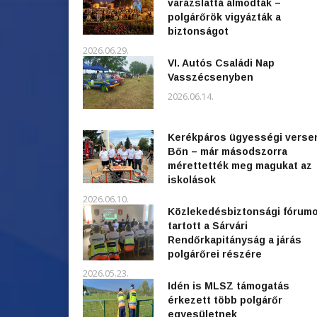
varázslattá álmodták –
polgárőrök vigyázták a
biztonságot
2026.06.29.
VI. Autós Családi Nap
Vasszécsenyben
2026.06.14.
Kerékpáros ügyességi verse
Bőn – már másodszorra
mérettették meg magukat az
iskolások
2026.06.10.
Közlekedésbiztonsági fórum
tartott a Sárvári
Rendőrkapitányság a járás
polgárőrei részére
2026.05.23.
Idén is MLSZ támogatás
érkezett több polgárőr
egyesületnek