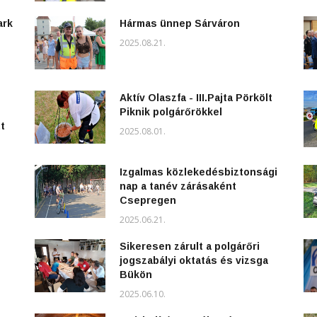
ark
Hármas ünnep Sárváron
2025.08.21.
Aktív Olaszfa - III.Pajta Pörkölt
Piknik polgárőrökkel
t
2025.08.01.
Izgalmas közlekedésbiztonsági
nap a tanév zárásaként
Csepregen
2025.06.21.
Sikeresen zárult a polgárőri
jogszabályi oktatás és vizsga
Bükön
2025.06.10.