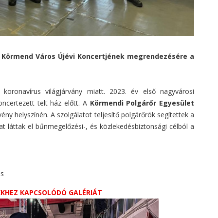
or Körmend Város Újévi Koncertjének megrendezésére a
koronavírus világjárvány miatt. 2023. év első nagyvárosi
certezett telt ház előtt. A
Körmendi Polgárőr Egyesület
vény helyszínén. A szolgálatot teljesítő polgárőrök segítettek a
okat láttak el bűnmegelőzési-, és közlekedésbiztonsági célból a
ás
IKKHEZ KAPCSOLÓDÓ GALÉRIÁT