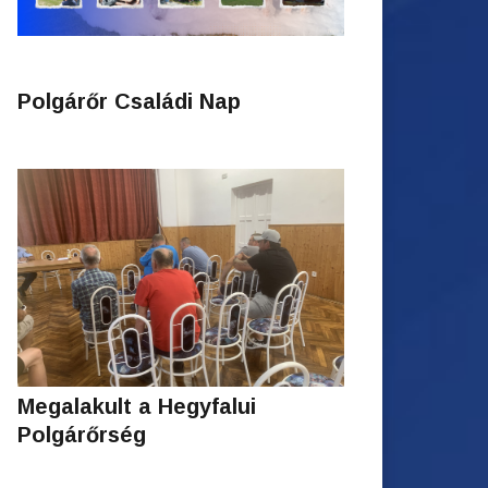
Polgárőr Családi Nap
Megalakult a Hegyfalui
Polgárőrség