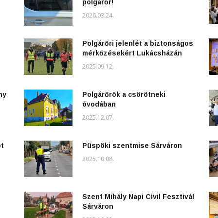
polgárőr!
2026.03.24.
Polgárőri jelenlét a biztonságos
mérkőzésekért Lukácsházán
2025.09.12.
ny
Polgárőrök a csörötneki
óvodában
2025.12.07.
ot
Püspöki szentmise Sárváron
2025.10.08.
Szent Mihály Napi Civil Fesztivál
Sárváron