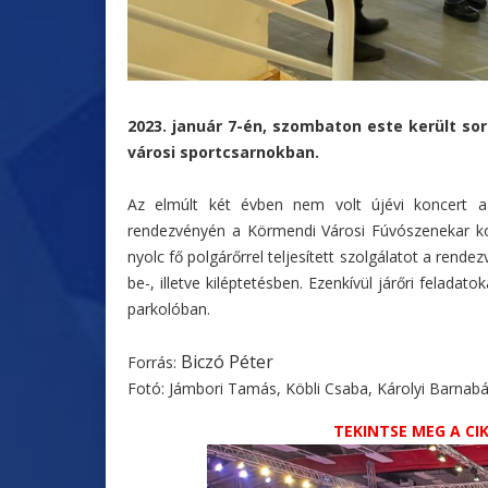
2023. január 7-én, szombaton este került s
városi sportcsarnokban.
Az elmúlt két évben nem volt újévi koncert a 
rendezvényén a Körmendi Városi Fúvószenekar kon
nyolc fő polgárőrrel teljesített szolgálatot a rendez
be-, illetve kiléptetésben. Ezenkívül járőri feladat
parkolóban.
Biczó Péter
Forrás:
Fotó: Jámbori Tamás, Köbli Csaba, Károlyi Barnab
TEKINTSE MEG A C