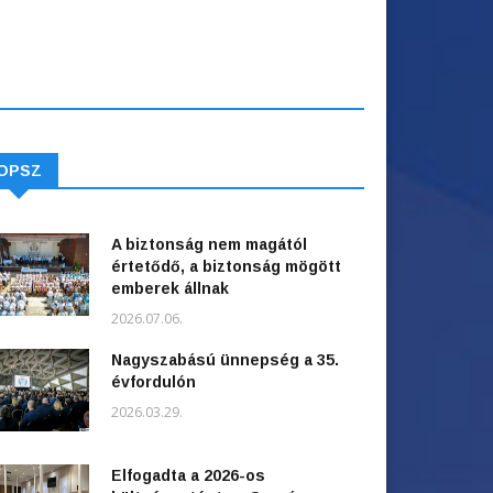
OPSZ
A biztonság nem magától
értetődő, a biztonság mögött
emberek állnak
2026.07.06.
Nagyszabású ünnepség a 35.
évfordulón
2026.03.29.
Elfogadta a 2026-os