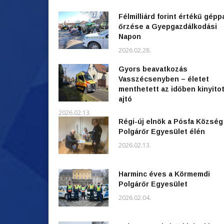
Félmilliárd forint értékű gépp
őrzése a Gyepgazdálkodási
Napon
2026.02.28.
Gyors beavatkozás
Vasszécsenyben – életet
menthetett az időben kinyitot
ajtó
2026.02.13.
Régi-új elnök a Pósfa Község
Polgárőr Egyesület élén
2026.02.13.
Harminc éves a Körmemdi
Polgárőr Egyesület
2026.02.04.