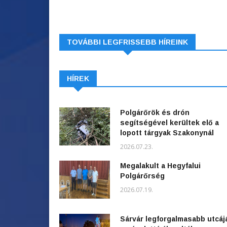
TOVÁBBI LEGFRISSEBB HÍREINK
HÍREK
Polgárőrök és drón
segítségével kerültek elő a
lopott tárgyak Szakonynál
2026.07.23.
Megalakult a Hegyfalui
Polgárőrség
2026.07.19.
Sárvár legforgalmasabb utcáj