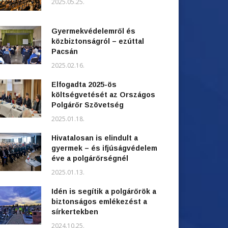
2025.05.25.
Gyermekvédelemről és
közbiztonságról – ezúttal
Pacsán
2025.02.16.
Elfogadta 2025-ös
költségvetését az Országos
Polgárőr Szövetség
2025.01.18.
Hivatalosan is elindult a
gyermek – és ifjúságvédelem
éve a polgárőrségnél
2025.01.13.
Idén is segítik a polgárőrök a
biztonságos emlékezést a
sírkertekben
2024.10.25.