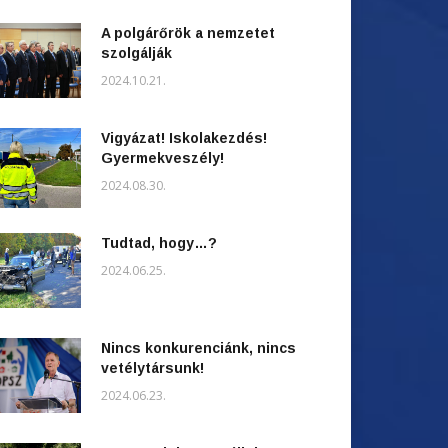
A polgárőrök a nemzetet
szolgálják
2024.10.21.
Vigyázat! Iskolakezdés!
Gyermekveszély!
2024.08.30.
Tudtad, hogy…?
2024.06.25.
Nincs konkurenciánk, nincs
vetélytársunk!
2024.06.23.