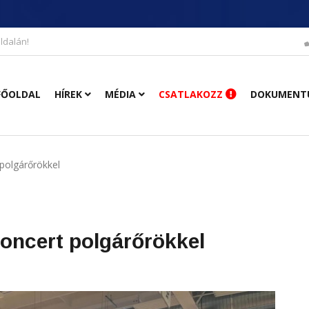
ldalán!
FŐOLDAL
HÍREK
MÉDIA
CSATLAKOZZ
DOKUMENT
polgárőrökkel
oncert polgárőrökkel