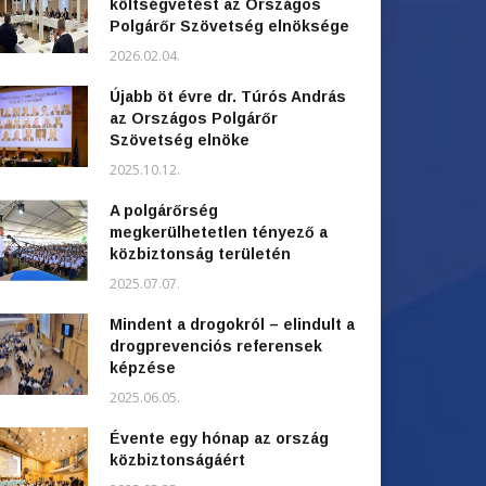
költségvetést az Országos
Polgárőr Szövetség elnöksége
2026.02.04.
Újabb öt évre dr. Túrós András
az Országos Polgárőr
Szövetség elnöke
2025.10.12.
A polgárőrség
megkerülhetetlen tényező a
közbiztonság területén
2025.07.07.
Mindent a drogokról – elindult a
drogprevenciós referensek
képzése
2025.06.05.
Évente egy hónap az ország
közbiztonságáért