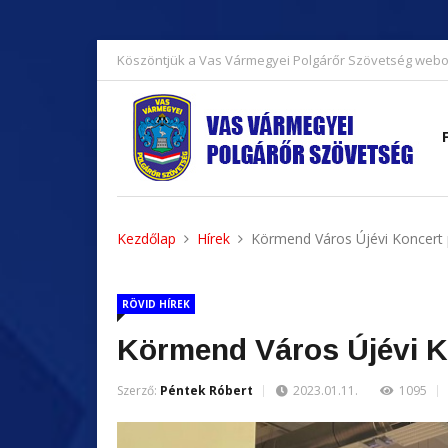
Köszöntjük a Vas Vármegyei Polgárőr Szövetség webo
Kezdőlap
Hírek
Körmend Város Újévi Koncert 
RÖVID HÍREK
Körmend Város Újévi K
Szerző:
Péntek Róbert
2023.01.11.
1095