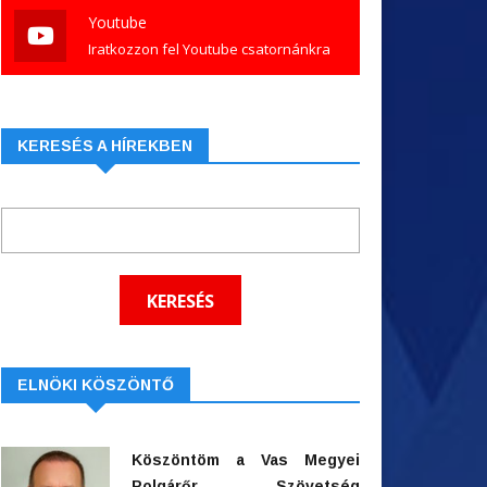
Youtube
Iratkozzon fel Youtube csatornánkra
KERESÉS A HÍREKBEN
ELNÖKI KÖSZÖNTŐ
Köszöntöm a Vas Megyei
Polgárőr Szövetség