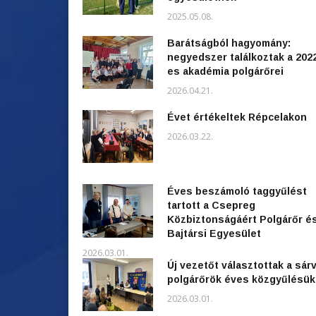
2025.05.08.
Barátságból hagyomány:
negyedszer találkoztak a 202
es akadémia polgárőrei
2026.04.21.
Évet értékeltek Répcelakon
2026.03.22.
Éves beszámoló taggyűlést
tartott a Csepreg
Közbiztonságáért Polgárőr é
Bajtársi Egyesület
2026.03.01.
Új vezetőt választottak a sárv
polgárőrök éves közgyűlésü
2026.03.01.