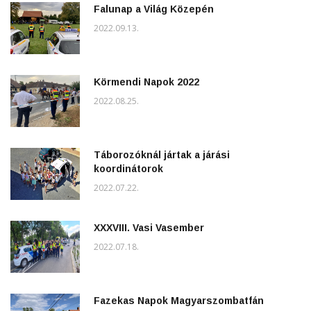
Falunap a Világ Közepén
2022.09.13.
Körmendi Napok 2022
2022.08.25.
Táborozóknál jártak a járási
koordinátorok
2022.07.22.
XXXVIII. Vasi Vasember
2022.07.18.
Fazekas Napok Magyarszombatfán