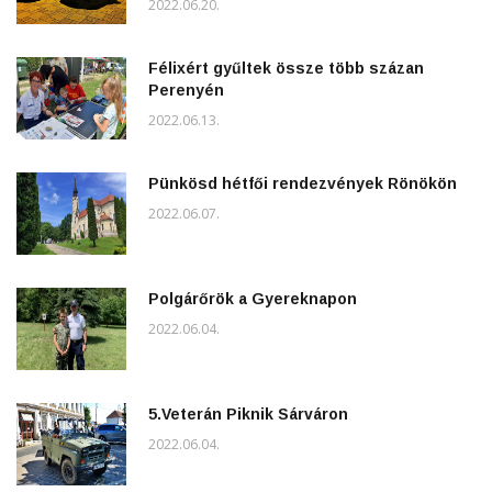
2022.06.20.
Félixért gyűltek össze több százan
Perenyén
2022.06.13.
Pünkösd hétfői rendezvények Rönökön
2022.06.07.
Polgárőrök a Gyereknapon
2022.06.04.
5.Veterán Piknik Sárváron
2022.06.04.