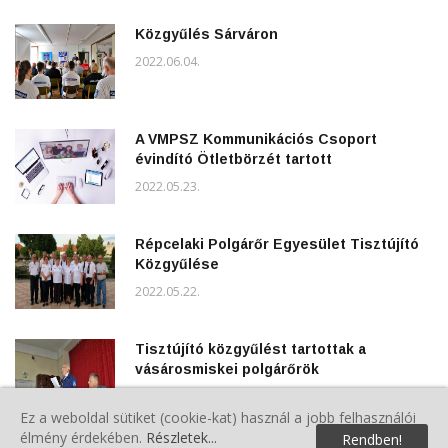
Közgyűlés Sárváron
2022.06.04.
A VMPSZ Kommunikációs Csoport
évindító Ötletbörzét tartott
2022.05.23.
Répcelaki Polgárőr Egyesület Tisztújító
Közgyűlése
2022.05.22.
Tisztújító közgyűlést tartottak a
vásárosmiskei polgárőrök
2022.05.07.
Ez a weboldal sütiket (cookie-kat) használ a jobb felhasználói
élmény érdekében.
Részletek...
Rendben!