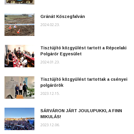
Gránát Kőszegfalván
2024.02.23.
Tisztújító közgyűlést tartott a Répcelaki
Polgárőr Egyesület
2024.01.23.
Tisztújító közgyűlést tartottak a csényei
polgárőrök
2023.12.15.
SÁRVÁRON JÁRT JOULUPUKKI, A FINN
MIKULÁS!
2023.12.06.