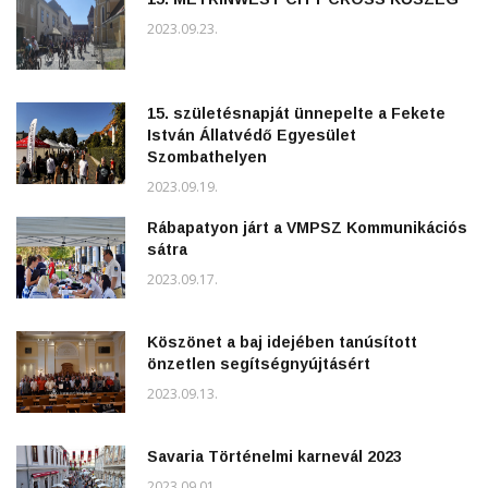
2023.09.23.
15. születésnapját ünnepelte a Fekete
István Állatvédő Egyesület
Szombathelyen
2023.09.19.
Rábapatyon járt a VMPSZ Kommunikációs
sátra
2023.09.17.
Köszönet a baj idejében tanúsított
önzetlen segítségnyújtásért
2023.09.13.
Savaria Történelmi karnevál 2023
2023.09.01.