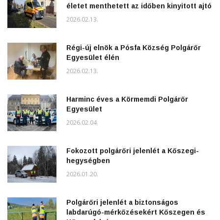
életet menthetett az időben kinyitott ajtó
2026.02.13.
Régi-új elnök a Pósfa Község Polgárőr
Egyesület élén
2026.02.13.
Harminc éves a Körmemdi Polgárőr
Egyesület
2026.02.04.
Fokozott polgárőri jelenlét a Kőszegi-
hegységben
2026.01.20.
Polgárőri jelenlét a biztonságos
labdarúgó-mérkőzésekért Kőszegen és