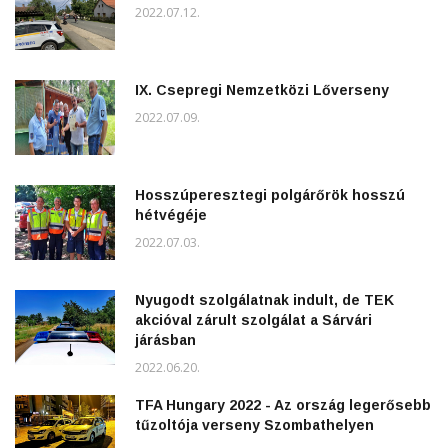
2022.07.12.
IX. Csepregi Nemzetközi Lőverseny
2022.07.09.
Hosszúperesztegi polgárőrök hosszú
hétvégéje
2022.07.03.
Nyugodt szolgálatnak indult, de TEK
akcióval zárult szolgálat a Sárvári
járásban
2022.06.20.
TFA Hungary 2022 - Az ország legerősebb
tűzoltója verseny Szombathelyen