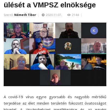
ülését a VMPSZ elnöksége
Szerző:
Németh Tibor
2020.11.07.
2144
A covid-19 vírus egyre gyorsabb és nagyobb mértékű
terjedése az élet minden területén fokozott óvatosságot
követel. A járványhelyzet megfékezése és az egyéni