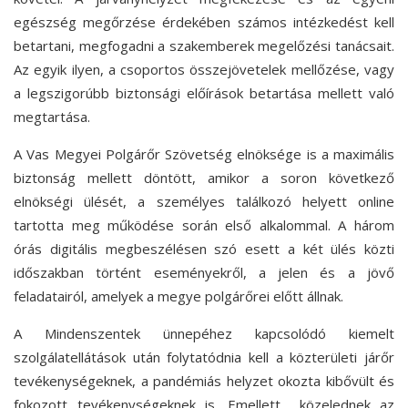
egészség megőrzése érdekében számos intézkedést kell
betartani, megfogadni a szakemberek megelőzési tanácsait.
Az egyik ilyen, a csoportos összejövetelek mellőzése, vagy
a legszigorúbb biztonsági előírások betartása mellett való
megtartása.
A Vas Megyei Polgárőr Szövetség elnöksége is a maximális
biztonság mellett döntött, amikor a soron következő
elnökségi ülését, a személyes találkozó helyett online
tartotta meg működése során első alkalommal. A három
órás digitális megbeszélésen szó esett a két ülés közti
időszakban történt eseményekről, a jelen és a jövő
feladatairól, amelyek a megye polgárőrei előtt állnak.
A Mindenszentek ünnepéhez kapcsolódó kiemelt
szolgálatellátások után folytatódnia kell a közterületi járőr
tevékenységeknek, a pandémiás helyzet okozta kibővült és
fokozott tevékenységeknek is. Emellett közelednek az