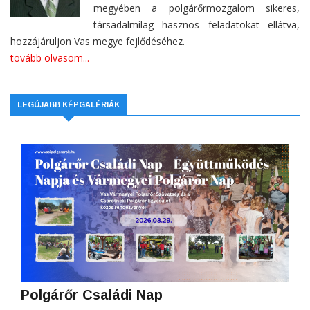
megyében a polgárőrmozgalom sikeres,
társadalmilag hasznos feladatokat ellátva,
hozzájáruljon Vas megye fejlődéséhez.
tovább olvasom...
LEGÚJABB KÉPGALÉRIÁK
Polgárőr Családi Nap