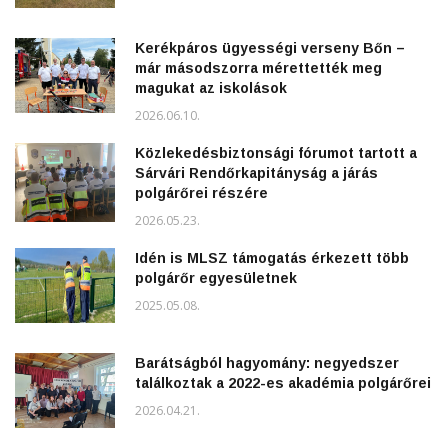
Kerékpáros ügyességi verseny Bőn –
már másodszorra mérettették meg
magukat az iskolások
2026.06.10.
Közlekedésbiztonsági fórumot tartott a
Sárvári Rendőrkapitányság a járás
polgárőrei részére
2026.05.23.
Idén is MLSZ támogatás érkezett több
polgárőr egyesületnek
2025.05.08.
Barátságból hagyomány: negyedszer
találkoztak a 2022-es akadémia polgárőrei
2026.04.21.