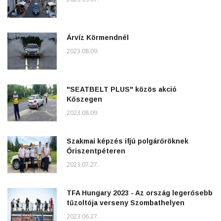
Árvíz Körmendnél
2023.08.09.
"SEATBELT PLUS" közös akció
Kőszegen
2023.08.09.
Szakmai képzés ifjú polgárőröknek
Őriszentpéteren
2023.07.27.
TFA Hungary 2023 - Az ország legerősebb
tűzoltója verseny Szombathelyen
2023.06.27.