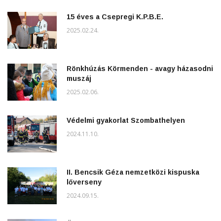
15 éves a Csepregi K.P.B.E.
2025.02.24.
Rönkhúzás Körmenden - avagy házasodni
muszáj
2025.02.06.
Védelmi gyakorlat Szombathelyen
2024.11.10.
II. Bencsik Géza nemzetközi kispuska
lőverseny
2024.09.15.