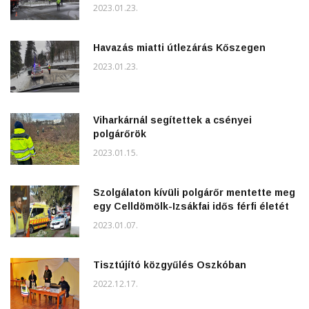
2023.01.23.
Havazás miatti útlezárás Kőszegen
2023.01.23.
Viharkárnál segítettek a csényei
polgárőrök
2023.01.15.
Szolgálaton kívüli polgárőr mentette meg
egy Celldömölk-Izsákfai idős férfi életét
2023.01.07.
Tisztújító közgyűlés Oszkóban
2022.12.17.