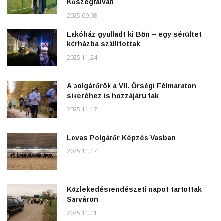
Kőszegfalván
2025.09.08.
Lakóház gyulladt ki Bőn – egy sérültet
kórházba szállítottak
2025.11.24.
A polgárőrök a VII. Őrségi Félmaraton
sikeréhez is hozzájárultak
2025.11.17.
Lovas Polgárőr Képzés Vasban
2025.11.17.
Közlekedésrendészeti napot tartottak
Sárváron
2025.11.11.