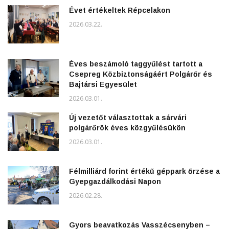
Évet értékeltek Répcelakon
2026.03.22.
Éves beszámoló taggyűlést tartott a
Csepreg Közbiztonságáért Polgárőr és
Bajtársi Egyesület
2026.03.01.
Új vezetőt választottak a sárvári
polgárőrök éves közgyűlésükön
2026.03.01.
Félmilliárd forint értékű géppark őrzése a
Gyepgazdálkodási Napon
2026.02.28.
Gyors beavatkozás Vasszécsenyben –