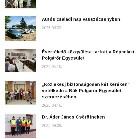
Autós családi nap Vasszécsenyben
2025.06.02.
Évértékelő közgyűlést tartott a Répcelaki
Polgárőr Egyesület
2025.05.10.
„Közlekedj biztonságosan két keréken”
vetélkedő a Bük Polgárőr Egyesület
szervezésében
2025.04.16.
Dr. Áder János Csörötneken
2025.04.09.