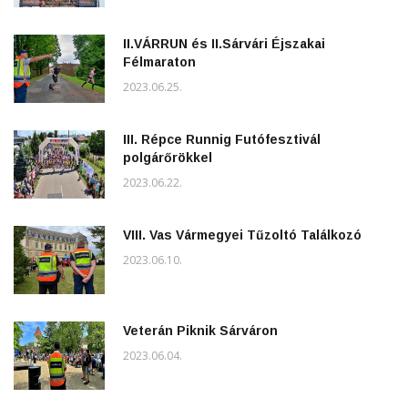
II.VÁRRUN és II.Sárvári Éjszakai
Félmaraton
2023.06.25.
III. Répce Runnig Futófesztivál
polgárőrökkel
2023.06.22.
VIII. Vas Vármegyei Tűzoltó Találkozó
2023.06.10.
Veterán Piknik Sárváron
2023.06.04.