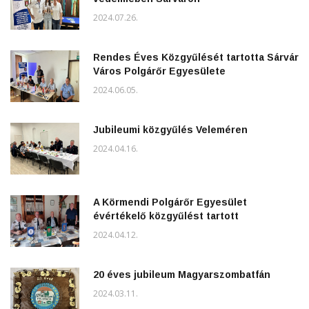
2024.07.26.
Rendes Éves Közgyűlését tartotta Sárvár
Város Polgárőr Egyesülete
2024.06.05.
Jubileumi közgyűlés Veleméren
2024.04.16.
A Körmendi Polgárőr Egyesület
évértékelő közgyűlést tartott
2024.04.12.
20 éves jubileum Magyarszombatfán
2024.03.11.