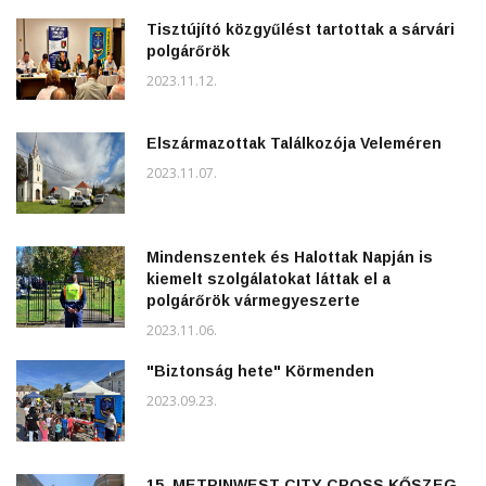
Tisztújító közgyűlést tartottak a sárvári
polgárőrök
2023.11.12.
Elszármazottak Találkozója Veleméren
2023.11.07.
Mindenszentek és Halottak Napján is
kiemelt szolgálatokat láttak el a
polgárőrök vármegyeszerte
2023.11.06.
"Biztonság hete" Körmenden
2023.09.23.
15. METRINWEST CITY CROSS KŐSZEG