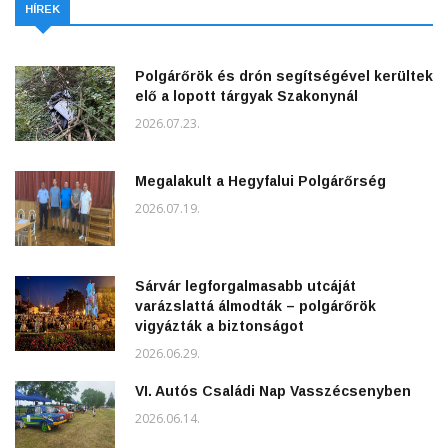
HÍREK
Polgárőrök és drón segítségével kerültek
elő a lopott tárgyak Szakonynál
2026.07.23.
Megalakult a Hegyfalui Polgárőrség
2026.07.19.
Sárvár legforgalmasabb utcáját
varázslattá álmodták – polgárőrök
vigyázták a biztonságot
2026.06.29.
VI. Autós Családi Nap Vasszécsenyben
2026.06.14.