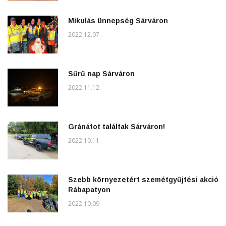
Mikulás ünnepség Sárváron
2022.12.07.
Sűrű nap Sárváron
2022.11.12.
Gránátot találtak Sárváron!
2022.10.11.
Szebb környezetért szemétgyűjtési akció
Rábapatyon
2022.10.09.