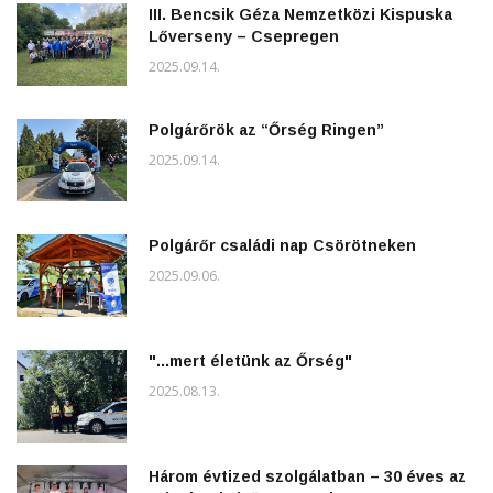
III. Bencsik Géza Nemzetközi Kispuska
Lőverseny – Csepregen
2025.09.14.
Polgárőrök az “Őrség Ringen”
2025.09.14.
Polgárőr családi nap Csörötneken
2025.09.06.
"...mert életünk az Őrség"
2025.08.13.
Három évtized szolgálatban – 30 éves az