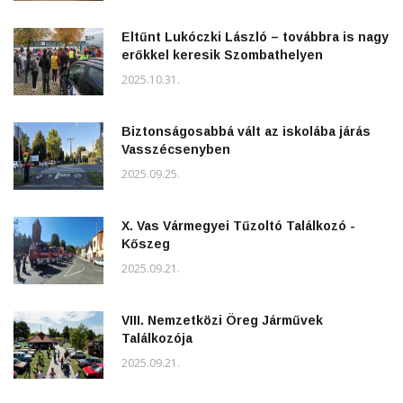
Eltűnt Lukóczki László – továbbra is nagy
erőkkel keresik Szombathelyen
2025.10.31.
Biztonságosabbá vált az iskolába járás
Vasszécsenyben
2025.09.25.
X. Vas Vármegyei Tűzoltó Találkozó -
Kőszeg
2025.09.21.
VIII. Nemzetközi Öreg Járművek
Találkozója
2025.09.21.