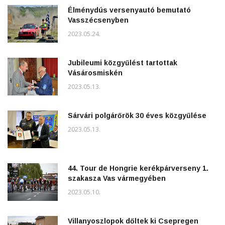
Élménydús versenyautó bemutató
Vasszécsenyben
2023.05.24.
Jubileumi közgyűlést tartottak
Vásárosmiskén
2023.05.13.
Sárvári polgárőrök 30 éves közgyűlése
2023.05.13.
44. Tour de Hongrie kerékpárverseny 1.
szakasza Vas vármegyében
2023.05.10.
Villanyoszlopok dőltek ki Csepregen