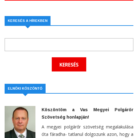
KERESÉS A HÍREKBEN
ELNÖKI KÖSZÖNTŐ
Köszöntöm a Vas Megyei Polgárőr
Szövetség honlapján!
A megyei polgárőr szövetség megalakulása
óta fáradha- tatlanul dolgozunk azon, hogy a