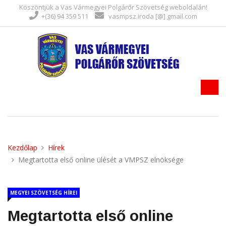
Köszöntjük a Vas Vármegyei Polgárőr Szövetség weboldalán!
+(36) 94 359 511
vasmpsz.iroda [@] gmail.com
Kezdőlap
Hírek
Megtartotta első online ülését a VMPSZ elnöksége
MEGYEI SZÖVETSÉG HÍREI
Megtartotta első online