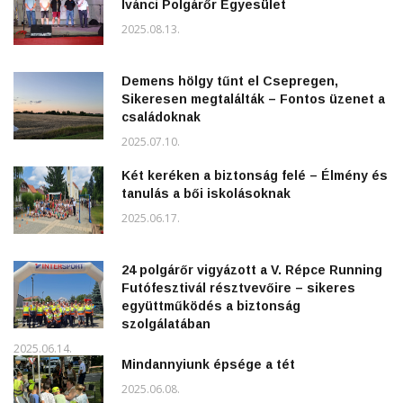
Ivánci Polgárőr Egyesület
2025.08.13.
Demens hölgy tűnt el Csepregen,
Sikeresen megtalálták – Fontos üzenet a
családoknak
2025.07.10.
Két keréken a biztonság felé – Élmény és
tanulás a bői iskolásoknak
2025.06.17.
24 polgárőr vigyázott a V. Répce Running
Futófesztivál résztvevőire – sikeres
együttműködés a biztonság
szolgálatában
2025.06.14.
Mindannyiunk épsége a tét
2025.06.08.