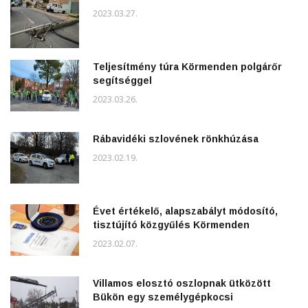
2023.03.27.
Teljesítmény túra Körmenden polgárőr
segítséggel
2023.03.26.
Rábavidéki szlovének rönkhúzása
2023.02.19.
Évet értékelő, alapszabályt módosító,
tisztújító közgyűlés Körmenden
2023.02.07.
Villamos elosztó oszlopnak ütközött
Bükön egy személygépkocsi