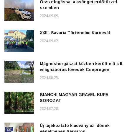
Összefogással a csöngei erdőtűzzel
szemben
2024.09.09.
XXIII. Savaria Történelmi Karnevál
2024.09.02.
Mágneshorgászat közben került elő a II.
világháborús lövedék Csepregen
2024.08.25.
BIANCHI MAGYAR GRAVEL KUPA
SOROZAT
2024.07.28.
Új tájékoztató kiadvány az idősek
védelmében Sárváron