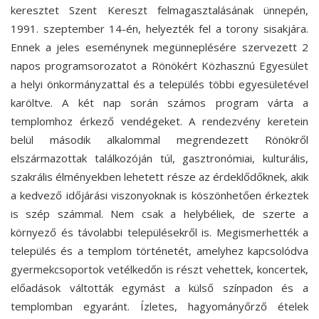
keresztet Szent Kereszt felmagasztalásának ünnepén,
1991. szeptember 14-én, helyezték fel a torony sisakjára.
Ennek a jeles eseménynek megünneplésére szervezett 2
napos programsorozatot a Rönökért Közhasznú Egyesület
a helyi önkormányzattal és a település többi egyesületével
karöltve. A két nap során számos program várta a
templomhoz érkező vendégeket. A rendezvény keretein
belül második alkalommal megrendezett Rönökről
elszármazottak találkozóján túl, gasztronómiai, kulturális,
szakrális élményekben lehetett része az érdeklődőknek, akik
a kedvező időjárási viszonyoknak is köszönhetően érkeztek
is szép számmal. Nem csak a helybéliek, de szerte a
környező és távolabbi településekről is. Megismerhették a
település és a templom történetét, amelyhez kapcsolódva
gyermekcsoportok vetélkedőn is részt vehettek, koncertek,
előadások váltották egymást a külső színpadon és a
templomban egyaránt. Ízletes, hagyományőrző ételek