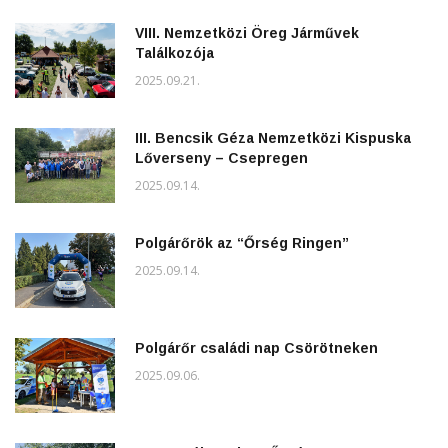
VIII. Nemzetközi Öreg Járművek
Találkozója
2025.09.21.
III. Bencsik Géza Nemzetközi Kispuska
Lőverseny – Csepregen
2025.09.14.
Polgárőrök az “Őrség Ringen”
2025.09.14.
Polgárőr családi nap Csörötneken
2025.09.06.