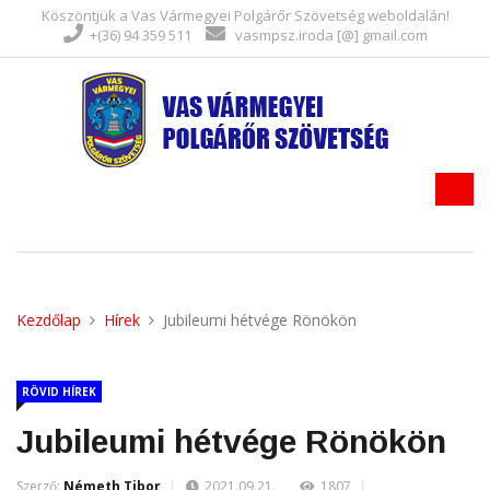
Köszöntjük a Vas Vármegyei Polgárőr Szövetség weboldalán!
+(36) 94 359 511
vasmpsz.iroda [@] gmail.com
Kezdőlap
Hírek
Jubileumi hétvége Rönökön
RÖVID HÍREK
Jubileumi hétvége Rönökön
Szerző:
Németh Tibor
2021.09.21.
1807