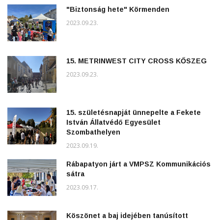
"Biztonság hete" Körmenden
2023.09.23.
15. METRINWEST CITY CROSS KŐSZEG
2023.09.23.
15. születésnapját ünnepelte a Fekete
István Állatvédő Egyesület
Szombathelyen
2023.09.19.
Rábapatyon járt a VMPSZ Kommunikációs
sátra
2023.09.17.
Köszönet a baj idejében tanúsított