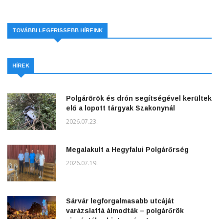
TOVÁBBI LEGFRISSEBB HÍREINK
HÍREK
Polgárőrök és drón segítségével kerültek
elő a lopott tárgyak Szakonynál
2026.07.23.
Megalakult a Hegyfalui Polgárőrség
2026.07.19.
Sárvár legforgalmasabb utcáját
varázslattá álmodták – polgárőrök