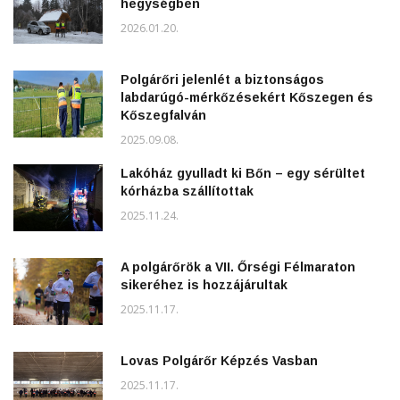
hegységben
2026.01.20.
Polgárőri jelenlét a biztonságos
labdarúgó-mérkőzésekért Kőszegen és
Kőszegfalván
2025.09.08.
Lakóház gyulladt ki Bőn – egy sérültet
kórházba szállítottak
2025.11.24.
A polgárőrök a VII. Őrségi Félmaraton
sikeréhez is hozzájárultak
2025.11.17.
Lovas Polgárőr Képzés Vasban
2025.11.17.