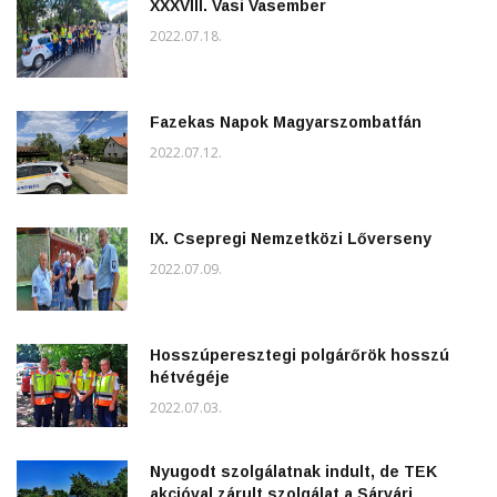
XXXVIII. Vasi Vasember
2022.07.18.
Fazekas Napok Magyarszombatfán
2022.07.12.
IX. Csepregi Nemzetközi Lőverseny
2022.07.09.
Hosszúperesztegi polgárőrök hosszú
hétvégéje
2022.07.03.
Nyugodt szolgálatnak indult, de TEK
akcióval zárult szolgálat a Sárvári