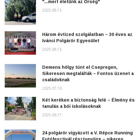
"...mert életünk az Őrség"
2025.08.13.
Három évtized szolgálatban – 30 éves az
Ivánci Polgárőr Egyesület
2025.08.13.
Demens hölgy tűnt el Csepregen,
Sikeresen megtalálták – Fontos üzenet a
családoknak
2025.07.10.
Két keréken a biztonság felé – Élmény és
tanulás a bői iskolásoknak
2025.06.17.
24 polgárőr vigyázott a V. Répce Running
Futófesztivál résztvevőire – sikeres