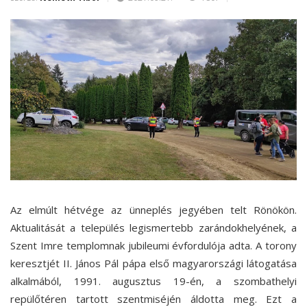
Az elmúlt hétvége az ünneplés jegyében telt Rönökön.
Aktualitását a település legismertebb zarándokhelyének, a
Szent Imre templomnak jubileumi évfordulója adta. A torony
keresztjét II. János Pál pápa első magyarországi látogatása
alkalmából, 1991. augusztus 19-én, a szombathelyi
repülőtéren tartott szentmiséjén áldotta meg. Ezt a