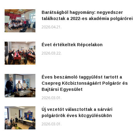
Barátságból hagyomány: negyedszer
találkoztak a 2022-es akadémia polgárőrei
2026.04.21.
Évet értékeltek Répcelakon
2026.03.22.
Éves beszámoló taggyűlést tartott a
Csepreg Közbiztonságáért Polgárőr és
Bajtársi Egyesület
2026.03.01.
Új vezetőt választottak a sárvári
polgárőrök éves közgyűlésükön
2026.03.01.