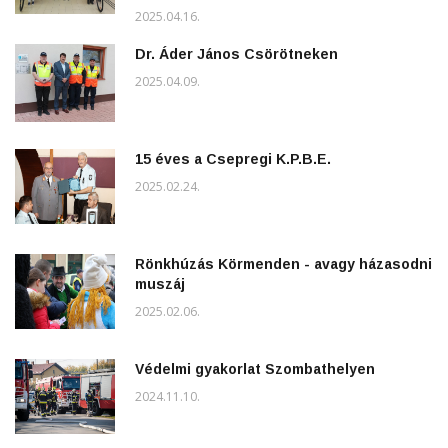
2025.04.16.
Dr. Áder János Csörötneken
2025.04.09.
15 éves a Csepregi K.P.B.E.
2025.02.24.
Rönkhúzás Körmenden - avagy házasodni
muszáj
2025.02.06.
Védelmi gyakorlat Szombathelyen
2024.11.10.