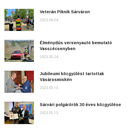
Veterán Piknik Sárváron
2023.06.04.
Élménydús versenyautó bemutató
Vasszécsenyben
2023.05.24.
Jubileumi közgyűlést tartottak
Vásárosmiskén
2023.05.13.
Sárvári polgárőrök 30 éves közgyűlése
2023.05.13.