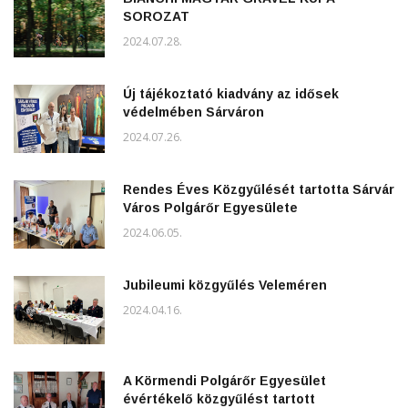
SOROZAT
2024.07.28.
Új tájékoztató kiadvány az idősek
védelmében Sárváron
2024.07.26.
Rendes Éves Közgyűlését tartotta Sárvár
Város Polgárőr Egyesülete
2024.06.05.
Jubileumi közgyűlés Veleméren
2024.04.16.
A Körmendi Polgárőr Egyesület
évértékelő közgyűlést tartott