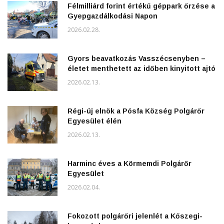
Félmilliárd forint értékű géppark őrzése a
Gyepgazdálkodási Napon
2026.02.28.
Gyors beavatkozás Vasszécsenyben –
életet menthetett az időben kinyitott ajtó
2026.02.13.
Régi-új elnök a Pósfa Község Polgárőr
Egyesület élén
2026.02.13.
Harminc éves a Körmemdi Polgárőr
Egyesület
2026.02.04.
Fokozott polgárőri jelenlét a Kőszegi-