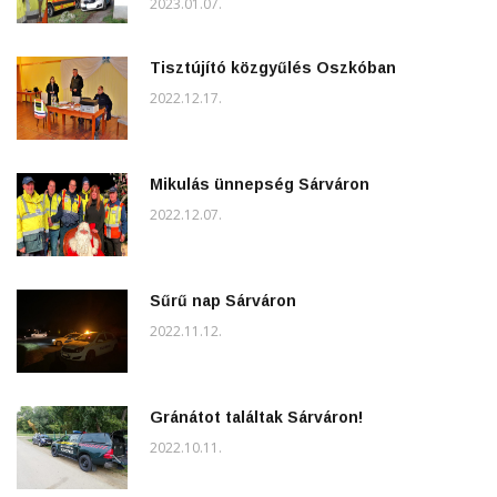
2023.01.07.
Tisztújító közgyűlés Oszkóban
2022.12.17.
Mikulás ünnepség Sárváron
2022.12.07.
Sűrű nap Sárváron
2022.11.12.
Gránátot találtak Sárváron!
2022.10.11.