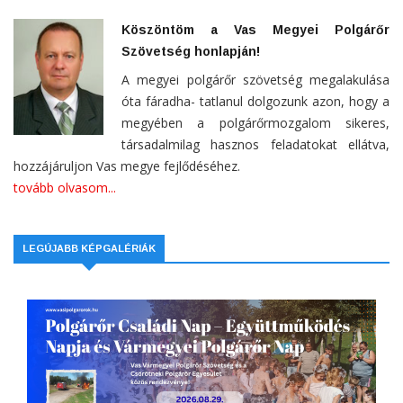
Köszöntöm a Vas Megyei Polgárőr
Szövetség honlapján!
A megyei polgárőr szövetség megalakulása
óta fáradha- tatlanul dolgozunk azon, hogy a
megyében a polgárőrmozgalom sikeres,
társadalmilag hasznos feladatokat ellátva,
hozzájáruljon Vas megye fejlődéséhez.
tovább olvasom...
LEGÚJABB KÉPGALÉRIÁK