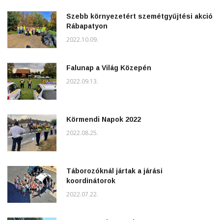
Szebb környezetért szemétgyűjtési akció
Rábapatyon
2022.10.09.
Falunap a Világ Közepén
2022.09.13.
Körmendi Napok 2022
2022.08.25.
Táborozóknál jártak a járási
koordinátorok
2022.07.22.