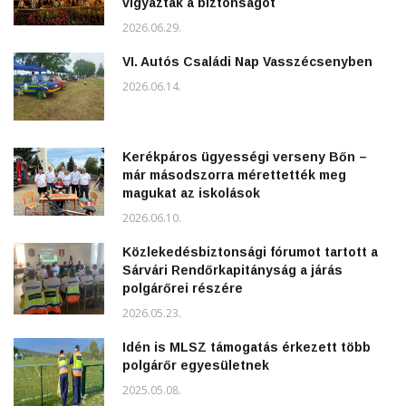
vigyázták a biztonságot
2026.06.29.
VI. Autós Családi Nap Vasszécsenyben
2026.06.14.
Kerékpáros ügyességi verseny Bőn –
már másodszorra mérettették meg
magukat az iskolások
2026.06.10.
Közlekedésbiztonsági fórumot tartott a
Sárvári Rendőrkapitányság a járás
polgárőrei részére
2026.05.23.
Idén is MLSZ támogatás érkezett több
polgárőr egyesületnek
2025.05.08.