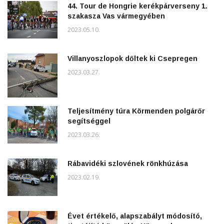
44. Tour de Hongrie kerékpárverseny 1.
szakasza Vas vármegyében
2023.05.10.
Villanyoszlopok dőltek ki Csepregen
2023.03.27.
Teljesítmény túra Körmenden polgárőr
segítséggel
2023.03.26.
Rábavidéki szlovének rönkhúzása
2023.02.19.
Évet értékelő, alapszabályt módosító,