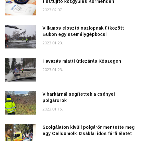
tisztújító közgyűlés Körmenden
2023.02.07.
Villamos elosztó oszlopnak ütközött
Bükön egy személygépkocsi
2023.01.23.
Havazás miatti útlezárás Kőszegen
2023.01.23.
Viharkárnál segítettek a csényei
polgárőrök
2023.01.15.
Szolgálaton kívüli polgárőr mentette meg
egy Celldömölk-Izsákfai idős férfi életét