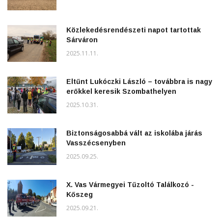
Közlekedésrendészeti napot tartottak
Sárváron
2025.11.11.
Eltűnt Lukóczki László – továbbra is nagy
erőkkel keresik Szombathelyen
2025.10.31.
Biztonságosabbá vált az iskolába járás
Vasszécsenyben
2025.09.25.
X. Vas Vármegyei Tűzoltó Találkozó -
Kőszeg
2025.09.21.