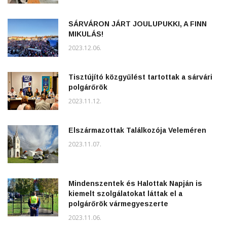
SÁRVÁRON JÁRT JOULUPUKKI, A FINN
MIKULÁS!
2023.12.06.
Tisztújító közgyűlést tartottak a sárvári
polgárőrök
2023.11.12.
Elszármazottak Találkozója Veleméren
2023.11.07.
Mindenszentek és Halottak Napján is
kiemelt szolgálatokat láttak el a
polgárőrök vármegyeszerte
2023.11.06.