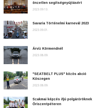
önzetlen segítségnyújtásért
2023.09.13.
Savaria Történelmi karnevál 2023
2023.09.01.
Árvíz Körmendnél
2023.08.09.
"SEATBELT PLUS" közös akció
Kőszegen
2023.08.09.
Szakmai képzés ifjú polgárőröknek
Őriszentpéteren