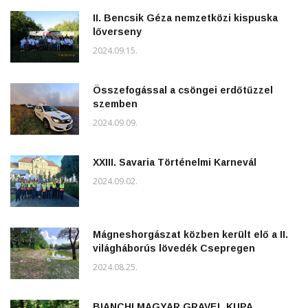
II. Bencsik Géza nemzetközi kispuska
lőverseny
2024.09.15.
Összefogással a csöngei erdőtűzzel
szemben
2024.09.09.
XXIII. Savaria Történelmi Karnevál
2024.09.02.
Mágneshorgászat közben került elő a II.
világháborús lövedék Csepregen
2024.08.25.
BIANCHI MAGYAR GRAVEL KUPA