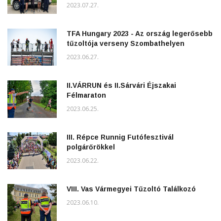
2023.07.27.
TFA Hungary 2023 - Az ország legerősebb
tűzoltója verseny Szombathelyen
2023.06.27.
II.VÁRRUN és II.Sárvári Éjszakai
Félmaraton
2023.06.25.
III. Répce Runnig Futófesztivál
polgárőrökkel
2023.06.22.
VIII. Vas Vármegyei Tűzoltó Találkozó
2023.06.10.