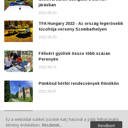
járásban
2022.06.20.
TFA Hungary 2022 - Az ország legerősebb
tűzoltója verseny Szombathelyen
2022.06.20.
Félixért gyűltek össze több százan
Perenyén
2022.06.13.
Pünkösd hétfői rendezvények Rönökön
2022.06.07.
Polgárőrök a Gyereknapon
Ez a weboldal sütiket (cookie-kat) használ a jobb felhasználói
2022.06.04.
élmény érdekében.
Részletek...
Rendben!