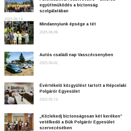
együttműködés a biztonság
szolgálatában
2025.06.14.
Mindannyiunk épsége a tét
2025.06.08.
Autós családi nap Vasszécsenyben
2025.06.02.
Évértékelő közgyűlést tartott a Répcelaki
Polgárőr Egyesület
2025.05.10.
„Közlekedj biztonságosan két keréken”
vetélkedő a Bük Polgárőr Egyesület
szervezésében