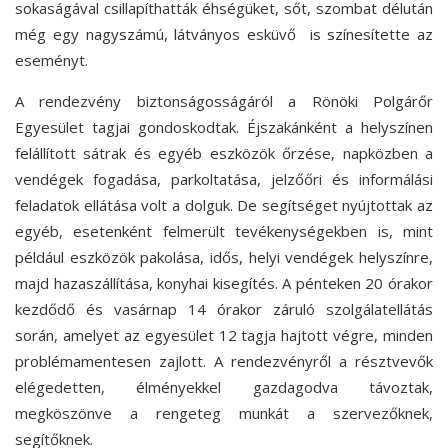
sokaságával csillapíthatták éhségüket, sőt, szombat délután
még egy nagyszámú, látványos esküvő is színesítette az
eseményt.
A rendezvény biztonságosságáról a Rönöki Polgárőr
Egyesület tagjai gondoskodtak. Éjszakánként a helyszínen
felállított sátrak és egyéb eszközök őrzése, napközben a
vendégek fogadása, parkoltatása, jelzőőri és informálási
feladatok ellátása volt a dolguk. De segítséget nyújtottak az
egyéb, esetenként felmerült tevékenységekben is, mint
például eszközök pakolása, idős, helyi vendégek helyszínre,
majd hazaszállítása, konyhai kisegítés. A pénteken 20 órakor
kezdődő és vasárnap 14 órakor záruló szolgálatellátás
során, amelyet az egyesület 12 tagja hajtott végre, minden
problémamentesen zajlott. A rendezvényről a résztvevők
elégedetten, élményekkel gazdagodva távoztak,
megköszönve a rengeteg munkát a szervezőknek,
segítőknek.