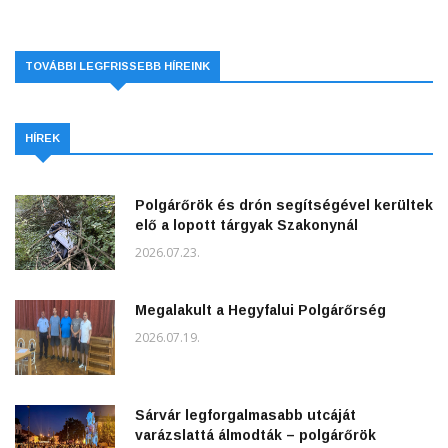
TOVÁBBI LEGFRISSEBB HÍREINK
HÍREK
Polgárőrök és drón segítségével kerültek
elő a lopott tárgyak Szakonynál
2026.07.23.
Megalakult a Hegyfalui Polgárőrség
2026.07.19.
Sárvár legforgalmasabb utcáját
varázslattá álmodták – polgárőrök