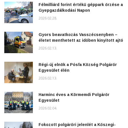
Félmilliárd forint értékű géppark őrzése a
Gyepgazdálkodási Napon
2026.02.28.
Gyors beavatkozás Vasszécsenyben –
életet menthetett az időben kinyitott ajtó
2026.02.13.
Régi-új elnök a Pósfa Község Polgárőr
Egyesület élén
2026.02.13.
Harminc éves a Körmemdi Polgárőr
Egyesület
2026.02.04.
Fokozott polgárőri jelenlét a Kőszegi-