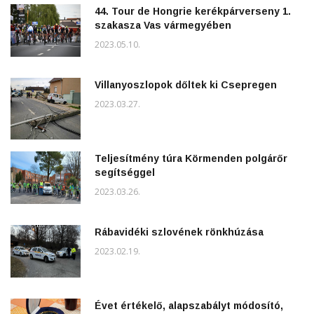
44. Tour de Hongrie kerékpárverseny 1.
szakasza Vas vármegyében
2023.05.10.
Villanyoszlopok dőltek ki Csepregen
2023.03.27.
Teljesítmény túra Körmenden polgárőr
segítséggel
2023.03.26.
Rábavidéki szlovének rönkhúzása
2023.02.19.
Évet értékelő, alapszabályt módosító,