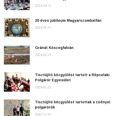
2024.04.12.
20 éves jubileum Magyarszombatfán
2024.03.11.
Gránát Kőszegfalván
2024.02.23.
Tisztújító közgyűlést tartott a Répcelaki
Polgárőr Egyesület
2024.01.23.
Tisztújító közgyűlést tartottak a csényei
polgárőrök
2023.12.15.