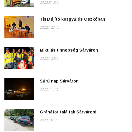
2023.01.07.
Tisztújító közgyűlés Oszkóban
2022.12.17.
Mikulás ünnepség Sárváron
2022.12.07.
Sűrű nap Sárváron
2022.11.12.
Gránátot találtak Sárváron!
2022.10.11.