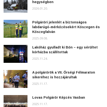
hegységben
2026.01.20.
Polgárőri jelenlét a biztonságos
labdarúgó-mérkőzésekért Kőszegen és
Kőszegfalván
2025.09.08.
Lakóház gyulladt ki Bőn – egy sérültet
kórházba szállítottak
2025.11.24.
A polgárőrök a VII. Őrségi Félmaraton
sikeréhez is hozzájárultak
2025.11.17.
Lovas Polgárőr Képzés Vasban
2025.11.17.