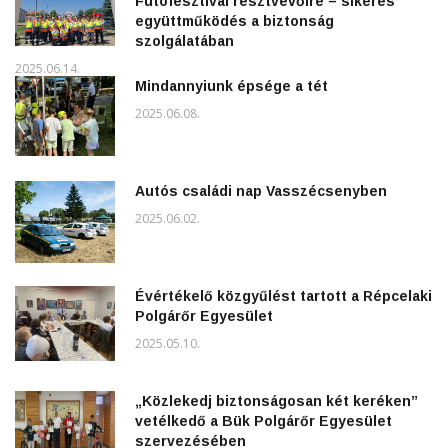
Futófesztivál résztvevőire – sikeres
együttműködés a biztonság
szolgálatában
2025.06.14.
Mindannyiunk épsége a tét
2025.06.08.
Autós családi nap Vasszécsenyben
2025.06.02.
Évértékelő közgyűlést tartott a Répcelaki
Polgárőr Egyesület
2025.05.10.
„Közlekedj biztonságosan két keréken”
vetélkedő a Bük Polgárőr Egyesület
szervezésében