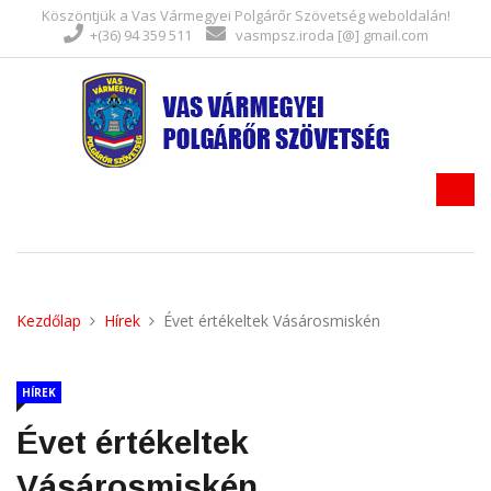
Köszöntjük a Vas Vármegyei Polgárőr Szövetség weboldalán!
+(36) 94 359 511
vasmpsz.iroda [@] gmail.com
Kezdőlap
Hírek
Évet értékeltek Vásárosmiskén
HÍREK
Évet értékeltek
Vásárosmiskén