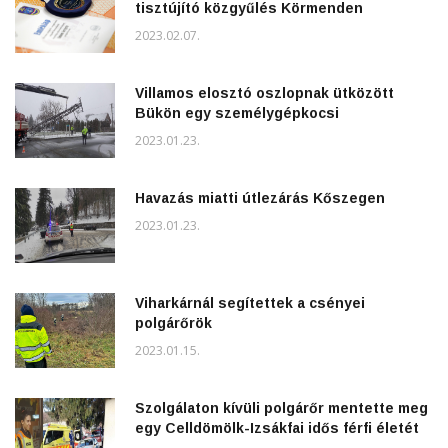
tisztújító közgyűlés Körmenden
2023.02.07.
Villamos elosztó oszlopnak ütközött
Bükön egy személygépkocsi
2023.01.23.
Havazás miatti útlezárás Kőszegen
2023.01.23.
Viharkárnál segítettek a csényei
polgárőrök
2023.01.15.
Szolgálaton kívüli polgárőr mentette meg
egy Celldömölk-Izsákfai idős férfi életét