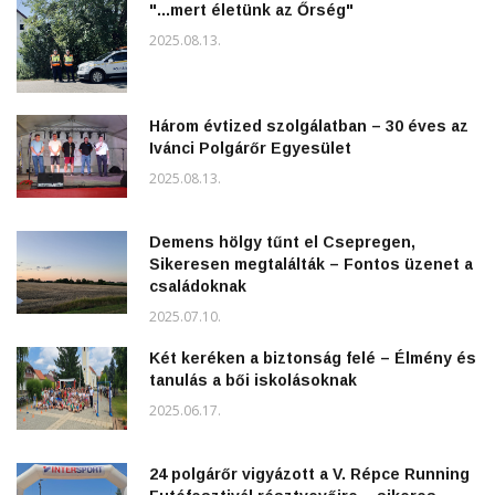
"...mert életünk az Őrség"
2025.08.13.
Három évtized szolgálatban – 30 éves az
Ivánci Polgárőr Egyesület
2025.08.13.
Demens hölgy tűnt el Csepregen,
Sikeresen megtalálták – Fontos üzenet a
családoknak
2025.07.10.
Két keréken a biztonság felé – Élmény és
tanulás a bői iskolásoknak
2025.06.17.
24 polgárőr vigyázott a V. Répce Running