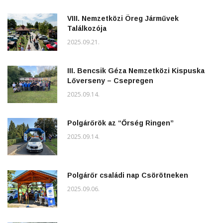
VIII. Nemzetközi Öreg Járművek
Találkozója
2025.09.21.
III. Bencsik Géza Nemzetközi Kispuska
Lőverseny – Csepregen
2025.09.14.
Polgárőrök az “Őrség Ringen”
2025.09.14.
Polgárőr családi nap Csörötneken
2025.09.06.