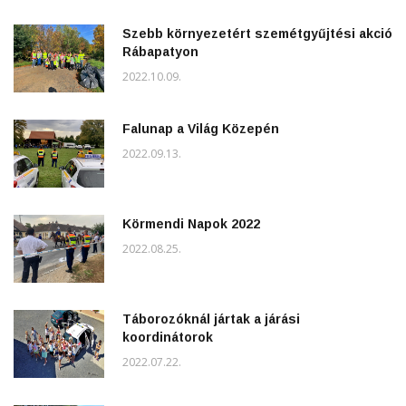
Szebb környezetért szemétgyűjtési akció
Rábapatyon
2022.10.09.
Falunap a Világ Közepén
2022.09.13.
Körmendi Napok 2022
2022.08.25.
Táborozóknál jártak a járási
koordinátorok
2022.07.22.