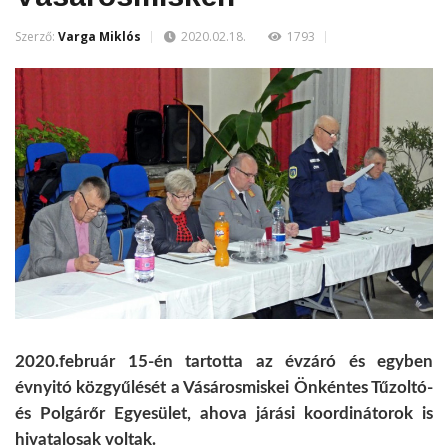
Szerző:
Varga Miklós
2020.02.18.
1793
2020.február 15-én tartotta az évzáró és egyben
évnyitó közgyűlését a Vásárosmiskei Önkéntes Tűzoltó-
és Polgárőr Egyesület, ahova járási koordinátorok is
hivatalosak voltak.