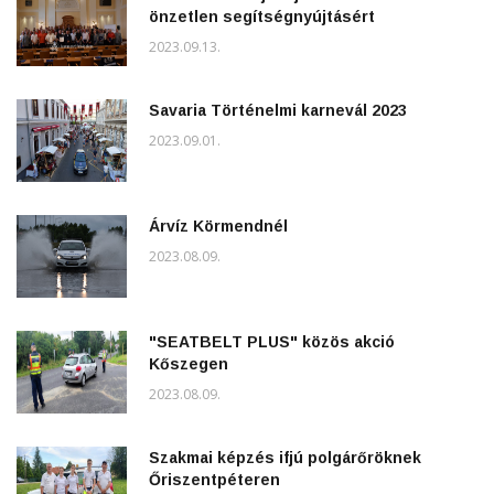
önzetlen segítségnyújtásért
2023.09.13.
Savaria Történelmi karnevál 2023
2023.09.01.
Árvíz Körmendnél
2023.08.09.
"SEATBELT PLUS" közös akció
Kőszegen
2023.08.09.
Szakmai képzés ifjú polgárőröknek
Őriszentpéteren