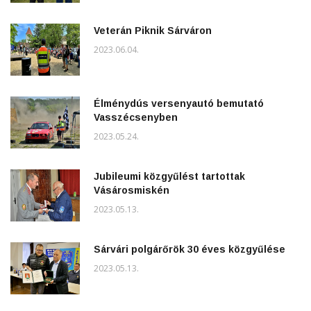
Veterán Piknik Sárváron
2023.06.04.
Élménydús versenyautó bemutató
Vasszécsenyben
2023.05.24.
Jubileumi közgyűlést tartottak
Vásárosmiskén
2023.05.13.
Sárvári polgárőrök 30 éves közgyűlése
2023.05.13.