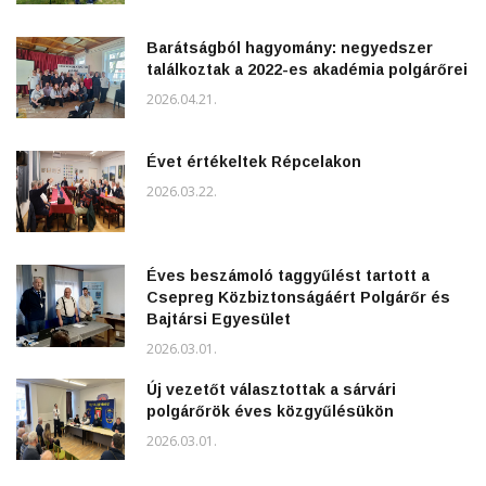
Barátságból hagyomány: negyedszer
találkoztak a 2022-es akadémia polgárőrei
2026.04.21.
Évet értékeltek Répcelakon
2026.03.22.
Éves beszámoló taggyűlést tartott a
Csepreg Közbiztonságáért Polgárőr és
Bajtársi Egyesület
2026.03.01.
Új vezetőt választottak a sárvári
polgárőrök éves közgyűlésükön
2026.03.01.