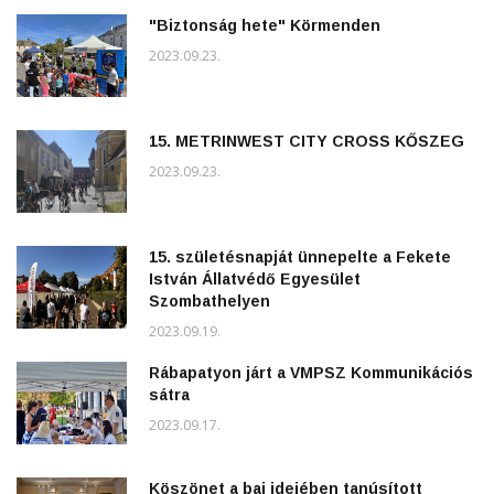
"Biztonság hete" Körmenden
2023.09.23.
15. METRINWEST CITY CROSS KŐSZEG
2023.09.23.
15. születésnapját ünnepelte a Fekete
István Állatvédő Egyesület
Szombathelyen
2023.09.19.
Rábapatyon járt a VMPSZ Kommunikációs
sátra
2023.09.17.
Köszönet a baj idejében tanúsított