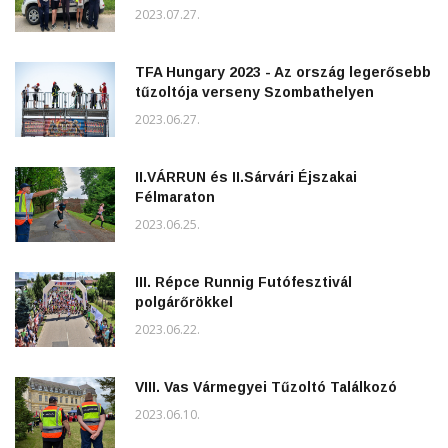
2023.07.27.
TFA Hungary 2023 - Az ország legerősebb
tűzoltója verseny Szombathelyen
2023.06.27.
II.VÁRRUN és II.Sárvári Éjszakai
Félmaraton
2023.06.25.
III. Répce Runnig Futófesztivál
polgárőrökkel
2023.06.22.
VIII. Vas Vármegyei Tűzoltó Találkozó
2023.06.10.