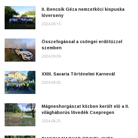
II. Bencsik Géza nemzetközi kispuska
lőverseny
2024.09.15.
Összefogással a csöngei erdőtűzzel
szemben
2024.09.09.
XXIII. Savaria Történelmi Karnevál
2024.09.02.
Mágneshorgászat közben került elő a II.
világháborús lövedék Csepregen
2024.08.25.