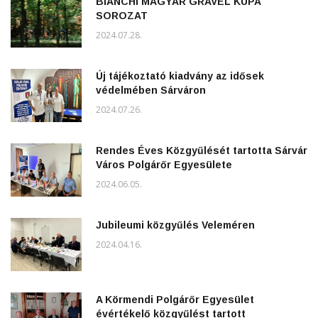
BIANCHI MAGYAR GRAVEL KUPA
SOROZAT
2024.07.28.
Új tájékoztató kiadvány az idősek
védelmében Sárváron
2024.07.26.
Rendes Éves Közgyűlését tartotta Sárvár
Város Polgárőr Egyesülete
2024.06.05.
Jubileumi közgyűlés Veleméren
2024.04.16.
A Körmendi Polgárőr Egyesület
évértékelő közgyűlést tartott