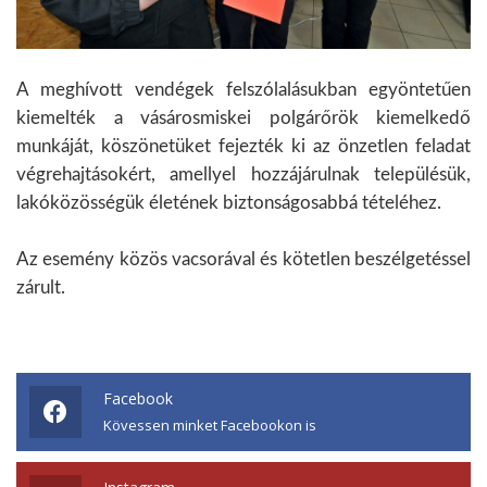
A meghívott vendégek felszólalásukban egyöntetűen
kiemelték a vásárosmiskei polgárőrök kiemelkedő
munkáját, köszönetüket fejezték ki az önzetlen feladat
végrehajtásokért, amellyel hozzájárulnak településük,
lakóközösségük életének biztonságosabbá tételéhez.
Az esemény közös vacsorával és kötetlen beszélgetéssel
zárult.
Facebook
Kövessen minket Facebookon is