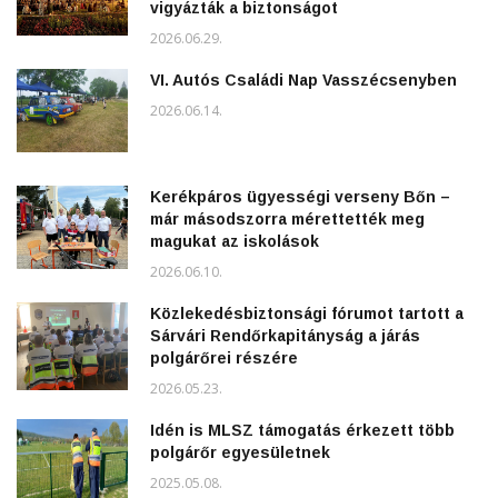
vigyázták a biztonságot
2026.06.29.
VI. Autós Családi Nap Vasszécsenyben
2026.06.14.
Kerékpáros ügyességi verseny Bőn –
már másodszorra mérettették meg
magukat az iskolások
2026.06.10.
Közlekedésbiztonsági fórumot tartott a
Sárvári Rendőrkapitányság a járás
polgárőrei részére
2026.05.23.
Idén is MLSZ támogatás érkezett több
polgárőr egyesületnek
2025.05.08.