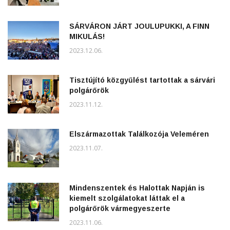
SÁRVÁRON JÁRT JOULUPUKKI, A FINN
MIKULÁS!
2023.12.06.
Tisztújító közgyűlést tartottak a sárvári
polgárőrök
2023.11.12.
Elszármazottak Találkozója Veleméren
2023.11.07.
Mindenszentek és Halottak Napján is
kiemelt szolgálatokat láttak el a
polgárőrök vármegyeszerte
2023.11.06.