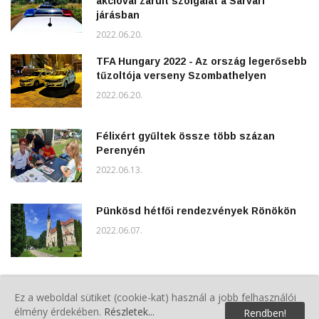
akcióval zárult szolgálat a Sárvári
járásban
2022.06.20.
TFA Hungary 2022 - Az ország legerősebb
tűzoltója verseny Szombathelyen
2022.06.20.
Félixért gyűltek össze több százan
Perenyén
2022.06.13.
Pünkösd hétfői rendezvények Rönökön
2022.06.07.
Polgárőrök a Gyereknapon
Ez a weboldal sütiket (cookie-kat) használ a jobb felhasználói
2022.06.04.
élmény érdekében.
Részletek...
Rendben!