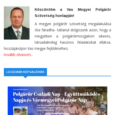
Köszöntöm a Vas Megyei Polgárőr
Szövetség honlapján!
A megyei polgárőr szövetség megalakulása
óta fáradha- tatlanul dolgozunk azon, hogy a
megyében a polgárőrmozgalom sikeres,
társadalmilag hasznos feladatokat ellátva,
hozzájáruljon Vas megye fejlődéséhez.
tovább olvasom...
LEGÚJABB KÉPGALÉRIÁK