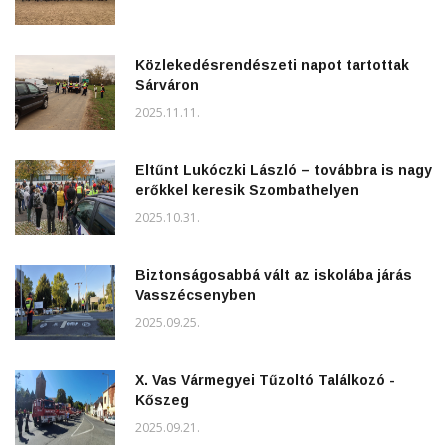
Közlekedésrendészeti napot tartottak
Sárváron
2025.11.11.
Eltűnt Lukóczki László – továbbra is nagy
erőkkel keresik Szombathelyen
2025.10.31.
Biztonságosabbá vált az iskolába járás
Vasszécsenyben
2025.09.25.
X. Vas Vármegyei Tűzoltó Találkozó -
Kőszeg
2025.09.21.