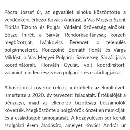
Pócza József úr, az egyesület elnöke köszöntötte a
vendégként érkező Kovács Andrást, a Vas Megyei Szent
Flórián Tűzoltó és Polgári Védelmi Szövetség elnökét,
Bősze Imré
t
, a Sárvári Rendőrkapitányság körzeti
megbízottját, Ivánkovics Ferencet, a település
polgármesterét, Könczölné Bernáth Ilonát és Varga
Miklóst, a Vas Megyei Polgárőr Szövetség Sárvár járás
koordinátorait, Horváth Gyulát, volt koordinátort,
valamint minden résztvevő polgárőrt és családtagjaikat.
A köszöntést követően elnök úr értékelte az elmúlt évet,
ismertette a 2020. év tervezett feladatait. Értékelőjét a
pénzügyi, majd az ellenőrző bizottsági beszámolók
követték. Megköszönte a polgárőrök önzetlen munkáját,
és a családtagok támogatását. A közgyűlésen sor került
szolgálati érem átadására, amelyet Kovács András úr