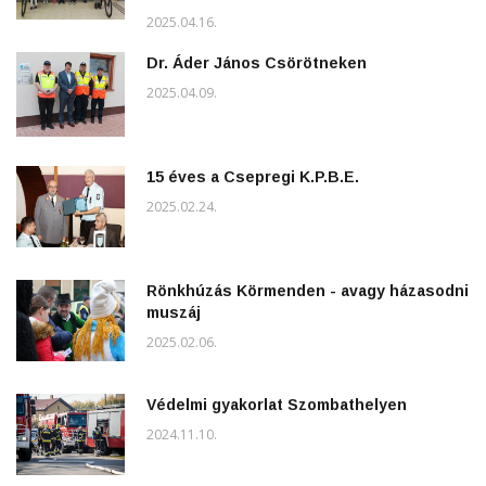
2025.04.16.
Dr. Áder János Csörötneken
2025.04.09.
15 éves a Csepregi K.P.B.E.
2025.02.24.
Rönkhúzás Körmenden - avagy házasodni
muszáj
2025.02.06.
Védelmi gyakorlat Szombathelyen
2024.11.10.