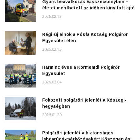
Gyors beavatkozás Vasszécsenyben –
életet menthetett az időben kinyitott ajtó
2026.02.13.
Régi-új elnök a Pósfa Község Polgárőr
Egyesület élén
2026.02.13.
Harminc éves a Körmemdi Polgárőr
Egyesület
2026.02.04.
Fokozott polgárőri jelenlét a Kőszegi-
hegységben
2026.01.20.
Polgárőri jelenlét a biztonságos
labdarúgó-mérkőzésekért Kőszegen és