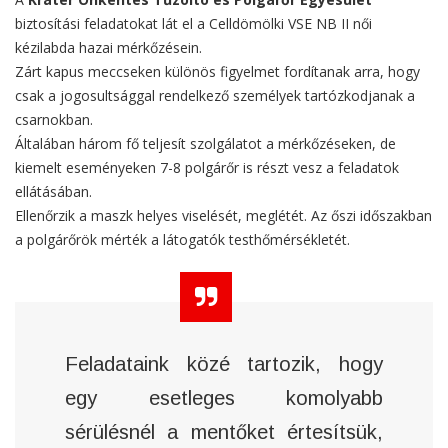
biztosítási feladatokat lát el a Celldömölki VSE NB II női
kézilabda hazai mérkőzésein.
Zárt kapus meccseken különös figyelmet fordítanak arra, hogy
csak a jogosultsággal rendelkező személyek tartózkodjanak a
csarnokban.
Általában három fő teljesít szolgálatot a mérkőzéseken, de
kiemelt eseményeken 7-8 polgárőr is részt vesz a feladatok
ellátásában.
Ellenőrzik a maszk helyes viselését, meglétét. Az őszi időszakban
a polgárőrök mérték a látogatók testhőmérsékletét.
Feladataink közé tartozik, hogy
egy esetleges komolyabb
sérülésnél a mentőket értesítsük,