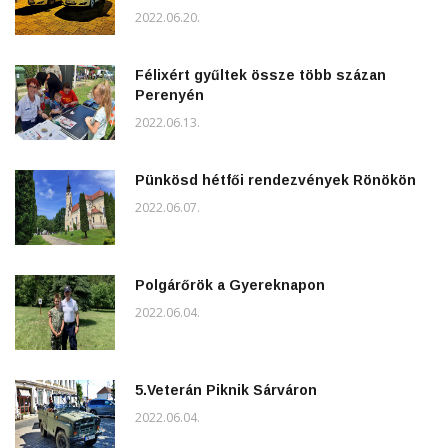
2022.06.20.
Félixért gyűltek össze több százan
Perenyén
2022.06.13.
Pünkösd hétfői rendezvények Rönökön
2022.06.07.
Polgárőrök a Gyereknapon
2022.06.04.
5.Veterán Piknik Sárváron
2022.06.04.