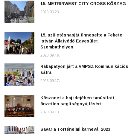
15. METRINWEST CITY CROSS KŐSZEG
2023.09.23.
15. születésnapját ünnepelte a Fekete
István Állatvédő Egyesület
Szombathelyen
2023.09.19.
Rábapatyon járt a VMPSZ Kommunikációs
sátra
2023.09.17.
Köszönet a baj idejében tanúsított
önzetlen segítségnyújtásért
2023.09.13.
Savaria Történelmi karnevál 2023