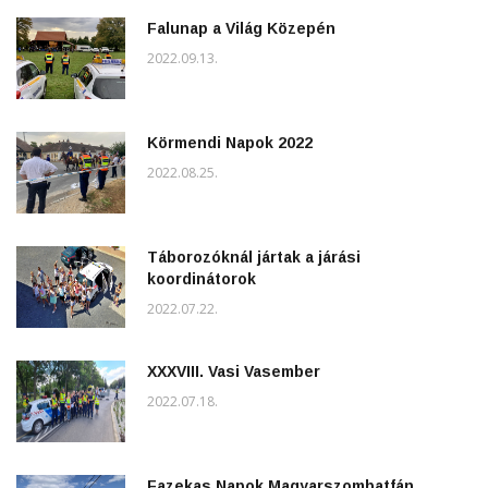
Falunap a Világ Közepén
2022.09.13.
Körmendi Napok 2022
2022.08.25.
Táborozóknál jártak a járási
koordinátorok
2022.07.22.
XXXVIII. Vasi Vasember
2022.07.18.
Fazekas Napok Magyarszombatfán