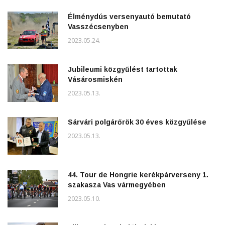
Élménydús versenyautó bemutató
Vasszécsenyben
2023.05.24.
Jubileumi közgyűlést tartottak
Vásárosmiskén
2023.05.13.
Sárvári polgárőrök 30 éves közgyűlése
2023.05.13.
44. Tour de Hongrie kerékpárverseny 1.
szakasza Vas vármegyében
2023.05.10.