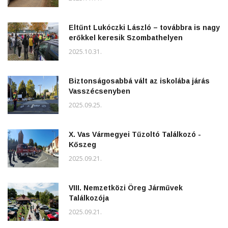
Eltűnt Lukóczki László – továbbra is nagy
erőkkel keresik Szombathelyen
2025.10.31.
Biztonságosabbá vált az iskolába járás
Vasszécsenyben
2025.09.25.
X. Vas Vármegyei Tűzoltó Találkozó -
Kőszeg
2025.09.21.
VIII. Nemzetközi Öreg Járművek
Találkozója
2025.09.21.