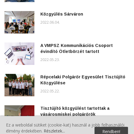
Közgyűlés Sárváron
2022.06.04.
A VMPSZ Kommunikációs Csoport
évindító Ötletbörzét tartott
2022.05.23.
Répcelaki Polgárőr Egyesület Tisztújító
Közgyűlése
2022.05.22.
Tisztújító közgyűlést tartottak a
vásárosmiskei polgárőrök
2022.05.07.
Ez a weboldal sütiket (cookie-kat) használ a jobb felhasználói
élmény érdekében.
Részletek...
Rendben!