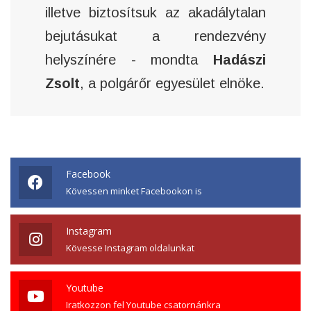
illetve biztosítsuk az akadálytalan
bejutásukat a rendezvény
helyszínére - mondta
Hadászi
Zsolt
, a polgárőr egyesület elnöke.
Facebook
Kövessen minket Facebookon is
Instagram
Kövesse Instagram oldalunkat
Youtube
Iratkozzon fel Youtube csatornánkra