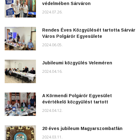
védelmében Sárváron
2024.07.26.
Rendes Éves Közgyűlését tartotta Sárvár
Város Polgárőr Egyesülete
2024.06.05.
Jubileumi közgyűlés Veleméren
2024.04.16.
A Körmendi Polgárőr Egyesület
évértékelő közgyűlést tartott
2024.04.12.
20 éves jubileum Magyarszombatfán
2024.03.11.