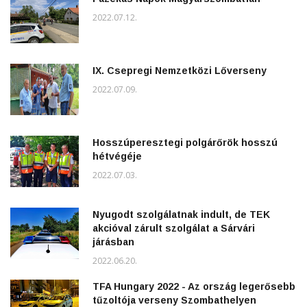
2022.07.12.
IX. Csepregi Nemzetközi Lőverseny
2022.07.09.
Hosszúperesztegi polgárőrök hosszú
hétvégéje
2022.07.03.
Nyugodt szolgálatnak indult, de TEK
akcióval zárult szolgálat a Sárvári
járásban
2022.06.20.
TFA Hungary 2022 - Az ország legerősebb
tűzoltója verseny Szombathelyen