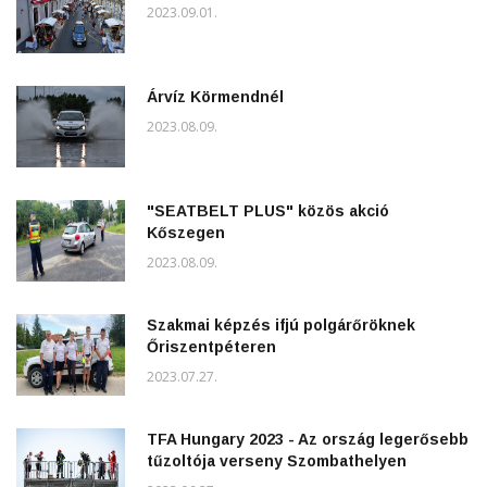
2023.09.01.
Árvíz Körmendnél
2023.08.09.
"SEATBELT PLUS" közös akció
Kőszegen
2023.08.09.
Szakmai képzés ifjú polgárőröknek
Őriszentpéteren
2023.07.27.
TFA Hungary 2023 - Az ország legerősebb
tűzoltója verseny Szombathelyen