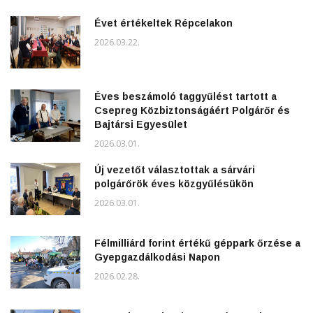
Évet értékeltek Répcelakon
2026.03.22.
Éves beszámoló taggyűlést tartott a
Csepreg Közbiztonságáért Polgárőr és
Bajtársi Egyesület
2026.03.01.
Új vezetőt választottak a sárvári
polgárőrök éves közgyűlésükön
2026.03.01.
Félmilliárd forint értékű géppark őrzése a
Gyepgazdálkodási Napon
2026.02.28.