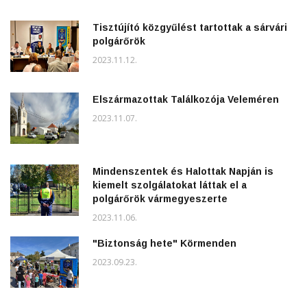
Tisztújító közgyűlést tartottak a sárvári
polgárőrök
2023.11.12.
Elszármazottak Találkozója Veleméren
2023.11.07.
Mindenszentek és Halottak Napján is
kiemelt szolgálatokat láttak el a
polgárőrök vármegyeszerte
2023.11.06.
"Biztonság hete" Körmenden
2023.09.23.