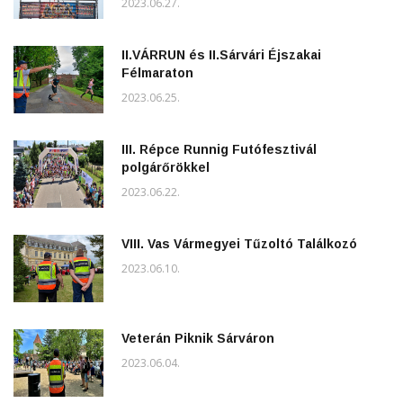
2023.06.27.
II.VÁRRUN és II.Sárvári Éjszakai
Félmaraton
2023.06.25.
III. Répce Runnig Futófesztivál
polgárőrökkel
2023.06.22.
VIII. Vas Vármegyei Tűzoltó Találkozó
2023.06.10.
Veterán Piknik Sárváron
2023.06.04.