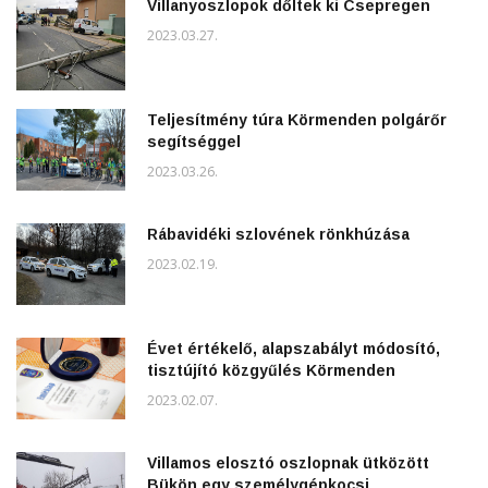
Villanyoszlopok dőltek ki Csepregen
2023.03.27.
Teljesítmény túra Körmenden polgárőr
segítséggel
2023.03.26.
Rábavidéki szlovének rönkhúzása
2023.02.19.
Évet értékelő, alapszabályt módosító,
tisztújító közgyűlés Körmenden
2023.02.07.
Villamos elosztó oszlopnak ütközött
Bükön egy személygépkocsi