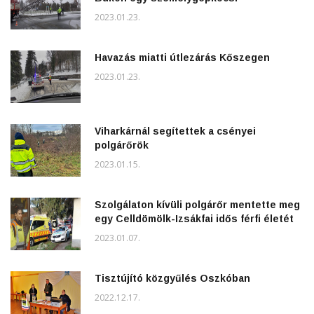
2023.01.23.
Havazás miatti útlezárás Kőszegen
2023.01.23.
Viharkárnál segítettek a csényei
polgárőrök
2023.01.15.
Szolgálaton kívüli polgárőr mentette meg
egy Celldömölk-Izsákfai idős férfi életét
2023.01.07.
Tisztújító közgyűlés Oszkóban
2022.12.17.