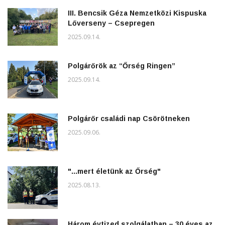
III. Bencsik Géza Nemzetközi Kispuska
Lőverseny – Csepregen
2025.09.14.
Polgárőrök az “Őrség Ringen”
2025.09.14.
Polgárőr családi nap Csörötneken
2025.09.06.
"...mert életünk az Őrség"
2025.08.13.
Három évtized szolgálatban – 30 éves az