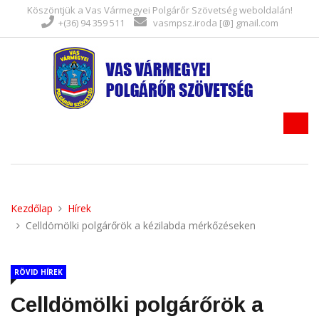
Köszöntjük a Vas Vármegyei Polgárőr Szövetség weboldalán!
+(36) 94 359 511
vasmpsz.iroda [@] gmail.com
Kezdőlap
Hírek
Celldömölki polgárőrök a kézilabda mérkőzéseken
RÖVID HÍREK
Celldömölki polgárőrök a