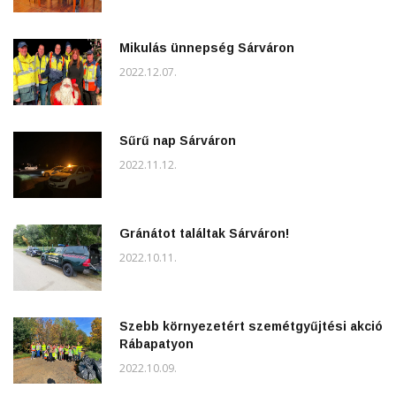
Mikulás ünnepség Sárváron
2022.12.07.
Sűrű nap Sárváron
2022.11.12.
Gránátot találtak Sárváron!
2022.10.11.
Szebb környezetért szemétgyűjtési akció
Rábapatyon
2022.10.09.