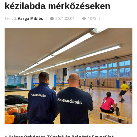
kézilabda mérkőzéseken
Szerző:
Varga Miklós
2021.02.07.
1875
A
Kráter Önkéntes Tűzoltó és Polgárőr Egyesület