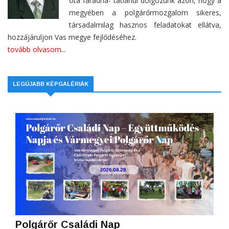
óta fáradha- tatlanul dolgozunk azon, hogy a
megyében a polgárőrmozgalom sikeres,
társadalmilag hasznos feladatokat ellátva,
hozzájáruljon Vas megye fejlődéséhez.
tovább olvasom...
LEGÚJABB KÉPGALÉRIÁK
Polgárőr Családi Nap