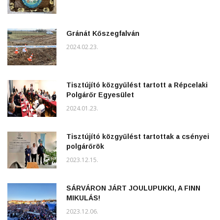
Gránát Kőszegfalván
2024.02.23.
Tisztújító közgyűlést tartott a Répcelaki
Polgárőr Egyesület
2024.01.23.
Tisztújító közgyűlést tartottak a csényei
polgárőrök
2023.12.15.
SÁRVÁRON JÁRT JOULUPUKKI, A FINN
MIKULÁS!
2023.12.06.