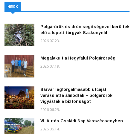
HÍREK
Polgárőrök és drón segítségével kerültek
elő a lopott tárgyak Szakonynál
2026.07.23.
Megalakult a Hegyfalui Polgárőrség
2026.07.19.
Sárvár legforgalmasabb utcáját
varázslattá álmodták – polgárőrök
vigyázták a biztonságot
2026.06.29.
VI. Autós Családi Nap Vasszécsenyben
2026.06.14.