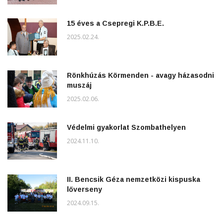
15 éves a Csepregi K.P.B.E.
2025.02.24.
Rönkhúzás Körmenden - avagy házasodni
muszáj
2025.02.06.
Védelmi gyakorlat Szombathelyen
2024.11.10.
II. Bencsik Géza nemzetközi kispuska
lőverseny
2024.09.15.