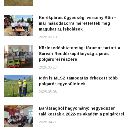
Kerékpáros ügyességi verseny Bőn –
már másodszorra mérettették meg
magukat az iskolások
2026.06.10.
Közlekedésbiztonsági fórumot tartott a
Sárvári Rendőrkapitányság a járás
polgárőrei részére
2026.05.23.
Idén is MLSZ támogatás érkezett több
polgárőr egyesületnek
2025.05.08.
Barátságból hagyomány: negyedszer
találkoztak a 2022-es akadémia polgárőrei
2026.04.21.