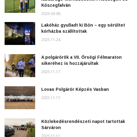
Kőszegfalván
2025.09.08.
Lakóház gyulladt ki Bőn – egy sérültet
kórházba szállítottak
2025.11.24.
A polgárőrök a VII. Őrségi Félmaraton
sikeréhez is hozzájárultak
2025.11.17.
Lovas Polgárőr Képzés Vasban
2025.11.17.
Közlekedésrendészeti napot tartottak
Sárváron
2025.11.11.