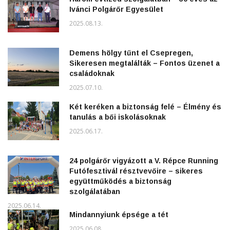
Ivánci Polgárőr Egyesület
2025.08.13.
Demens hölgy tűnt el Csepregen,
Sikeresen megtalálták – Fontos üzenet a
családoknak
2025.07.10.
Két keréken a biztonság felé – Élmény és
tanulás a bői iskolásoknak
2025.06.17.
24 polgárőr vigyázott a V. Répce Running
Futófesztivál résztvevőire – sikeres
együttműködés a biztonság
szolgálatában
2025.06.14.
Mindannyiunk épsége a tét
2025.06.08.