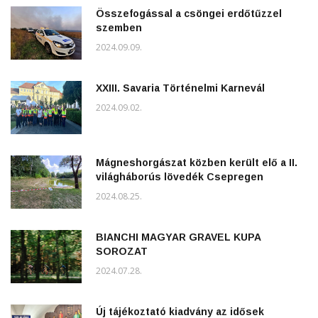
Összefogással a csöngei erdőtűzzel
szemben
2024.09.09.
XXIII. Savaria Történelmi Karnevál
2024.09.02.
Mágneshorgászat közben került elő a II.
világháborús lövedék Csepregen
2024.08.25.
BIANCHI MAGYAR GRAVEL KUPA
SOROZAT
2024.07.28.
Új tájékoztató kiadvány az idősek