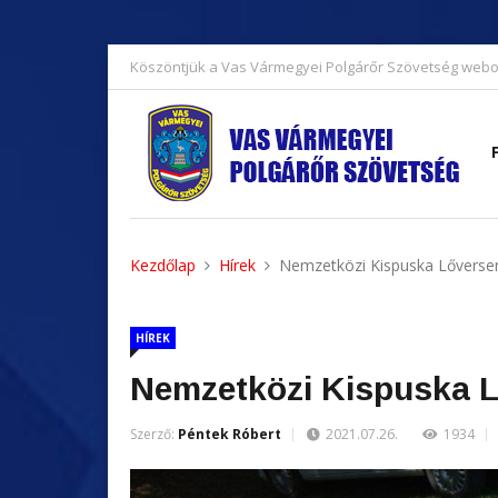
Köszöntjük a Vas Vármegyei Polgárőr Szövetség webo
Kezdőlap
Hírek
Nemzetközi Kispuska Lőverse
HÍREK
Nemzetközi Kispuska 
Szerző:
Péntek Róbert
2021.07.26.
1934