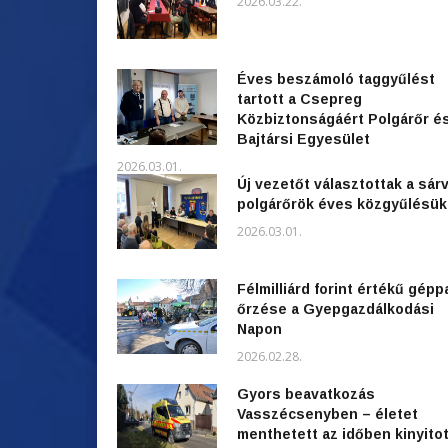
2026.03.22.
Éves beszámoló taggyűlést
tartott a Csepreg
Közbiztonságáért Polgárőr é
Bajtársi Egyesület
2026.03.01.
Új vezetőt választottak a sárv
polgárőrök éves közgyűlésü
2026.03.01.
Félmilliárd forint értékű gépp
őrzése a Gyepgazdálkodási
Napon
2026.02.28.
Gyors beavatkozás
Vasszécsenyben – életet
menthetett az időben kinyitot