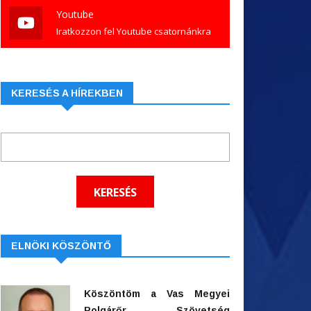
Youtube
Iratkozzon fel Youtube csatornánkra
KERESÉS A HÍREKBEN
ELNÖKI KÖSZÖNTŐ
Köszöntöm a Vas Megyei
Polgárőr Szövetség