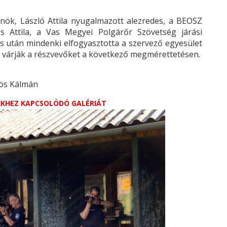
lnök, László Attila nyugalmazott alezredes, a BEOSZ
s Attila, a Vas Megyei Polgárőr Szövetség járási
s után mindenki elfogyasztotta a szervező egyesület
ttel várják a részvevőket a következő megmérettetésen.
rös Kálmán
IKKHEZ KAPCSOLÓDÓ GALÉRIÁT