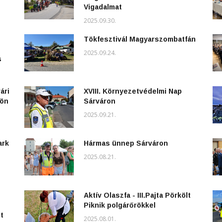
Vigadalmat
2025.09.30.
Tökfesztivál Magyarszombatfán
2025.09.24.
s
ári
XVIII. Környezetvédelmi Nap
kön
Sárváron
2025.09.21.
ark
Hármas ünnep Sárváron
2025.08.21.
Aktív Olaszfa - III.Pajta Pörkölt
Piknik polgárőrökkel
t
2025.08.01.