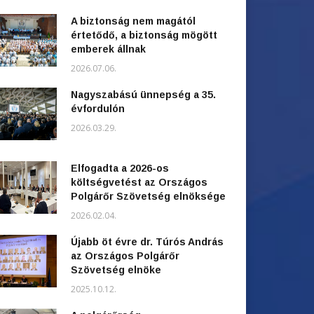
A biztonság nem magától
értetődő, a biztonság mögött
emberek állnak
2026.07.06.
Nagyszabású ünnepség a 35.
évfordulón
2026.03.29.
Elfogadta a 2026-os
költségvetést az Országos
Polgárőr Szövetség elnöksége
2026.02.04.
Újabb öt évre dr. Túrós András
az Országos Polgárőr
Szövetség elnöke
2025.10.12.