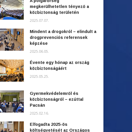
A polgárőrség
megkerülhetetlen tényező a
közbiztonság területén
2025.07.07.
Mindent a drogokról – elindult a
drogprevenciós referensek
képzése
2025.06.05.
Évente egy hónap az ország
közbiztonságáért
2025.05.25.
Gyermekvédelemről és
közbiztonságról – ezúttal
Pacsán
2025.02.16.
Elfogadta 2025-ös
költségvetését az Országos