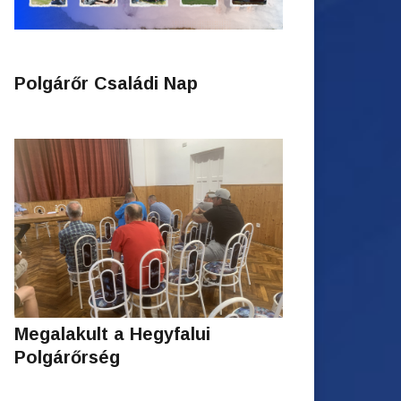
Polgárőr Családi Nap
Megalakult a Hegyfalui
Polgárőrség