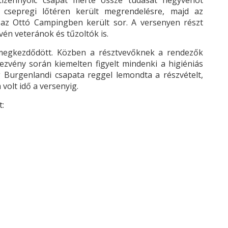
a csepregi lőtéren került megrendelésre, majd az
az Ottó Campingben került sor. A versenyen részt
én veteránok és tűzoltók is.
n megkezdődött. Közben a résztvevőknek a rendezők
dezvény során kiemelten figyelt mindenki a higiéniás
g Burgenlandi csapata reggel lemondta a részvételt,
volt idő a versenyig.
t: