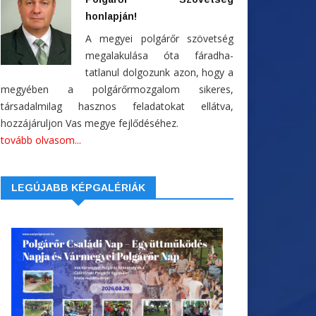
honlapján!
A megyei polgárőr szövetség
megalakulása óta fáradha-
tatlanul dolgozunk azon, hogy a
megyében a polgárőrmozgalom sikeres,
társadalmilag hasznos feladatokat ellátva,
hozzájáruljon Vas megye fejlődéséhez.
tovább olvasom...
LEGÚJABB KÉPGALÉRIÁK