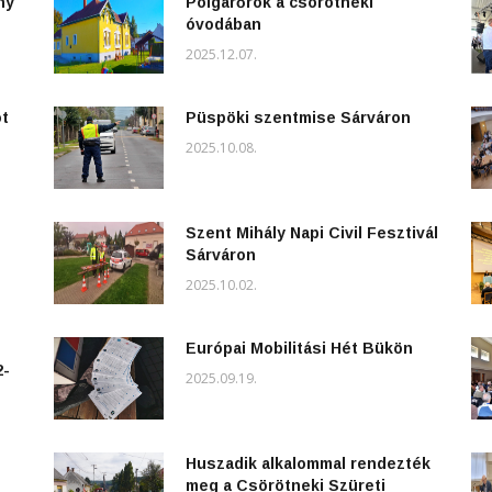
ny
Polgárőrök a csörötneki
óvodában
2025.12.07.
ot
Püspöki szentmise Sárváron
2025.10.08.
Szent Mihály Napi Civil Fesztivál
Sárváron
2025.10.02.
Európai Mobilitási Hét Bükön
2-
2025.09.19.
Huszadik alkalommal rendezték
meg a Csörötneki Szüreti