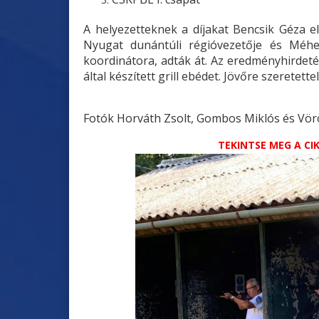
A helyezetteknek a díjakat Bencsik Géza e
Nyugat dunántúli régióvezetője és Méhe
koordinátora, adták át. Az eredményhirdeté
által készített grill ebédet. Jövőre szerete
Fotók Horváth Zsolt, Gombos Miklós és Vö
TEKINTSE MEG A C