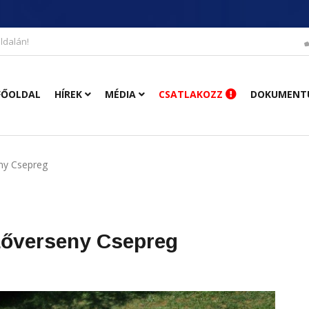
ldalán!
FŐOLDAL
HÍREK
MÉDIA
CSATLAKOZZ
DOKUMENT
ny Csepreg
Lőverseny Csepreg