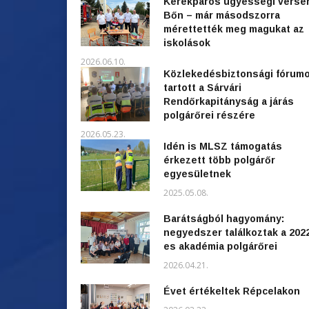
Kerékpáros ügyességi verse
Bőn – már másodszorra
mérettették meg magukat az
iskolások
2026.06.10.
Közlekedésbiztonsági fórum
tartott a Sárvári
Rendőrkapitányság a járás
polgárőrei részére
2026.05.23.
Idén is MLSZ támogatás
érkezett több polgárőr
egyesületnek
2025.05.08.
Barátságból hagyomány:
negyedszer találkoztak a 202
es akadémia polgárőrei
2026.04.21.
Évet értékeltek Répcelakon