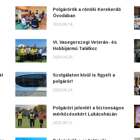
Polgárőrök a rönöki Kerekerdő
Óvodában
2026.06.14.
VI. Vasegerszegi Veterán- és
Hobbijármű Találkoz
2026.04.26.
át
Szolgálaton kívül is figyelt a
polgárőr!
2026.03.24.
Polgárőri jelenlét a biztonságos
mérkőzésekért Lukácsházán
2025.09.12.