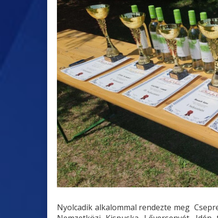
Nyolcadik alkalommal rendezte meg Csepreg
Nemzetközi Kispuska Lőversenyét. Idén 