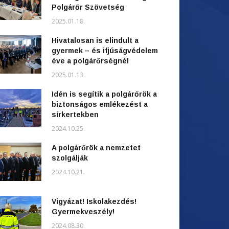
Polgárőr Szövetség
2025.01.18.
Hivatalosan is elindult a
gyermek – és ifjúságvédelem
éve a polgárőrségnél
2025.01.13.
Idén is segítik a polgárőrök a
biztonságos emlékezést a
sírkertekben
2024.10.25.
A polgárőrök a nemzetet
szolgálják
2024.10.21.
Vigyázat! Iskolakezdés!
Gyermekveszély!
2024.08.30.