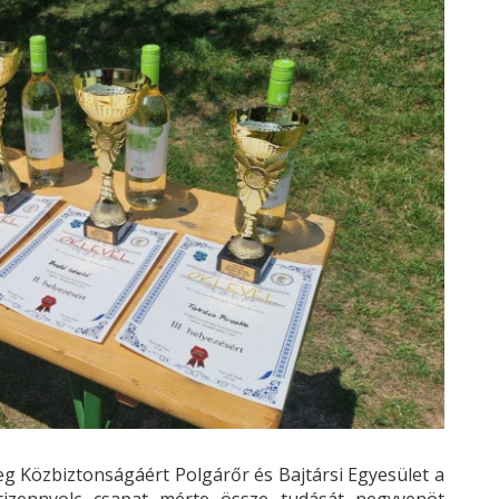
 Közbiztonságáért Polgárőr és Bajtársi Egyesület a
tizennyolc csapat mérte össze tudását negyvenöt