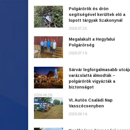
Polgárőrök és drón
segítségével kerültek elő a
lopott tárgyak Szakonynál
2026.07.23.
Megalakult a Hegyfalui
Polgárőrség
2026.07.19.
Sárvár legforgalmasabb utcáj
varázslattá álmodták –
polgárőrök vigyázták a
biztonságot
2026.06.29.
VI. Autós Családi Nap
Vasszécsenyben
2026.06.14.