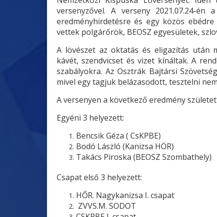
versenyzővel. A verseny 2021.07.24-én 
eredményhirdetésre és egy közös ebédre 
vettek polgárőrök, BEOSZ egyesületek, szlov
A lövészet az oktatás és eligazítás utá
kávét, szendvicset és vizet kínáltak. A ren
szabályokra. Az Osztrák Bajtársi Szövetsé
mivel egy tagjuk belázasodott, tesztelni nem 
A versenyen a következő eredmény születet
Egyéni 3 helyezett:
Bencsik Géza ( CsKPBE)
Bodó László (Kanizsa HÖR)
Takács Piroska (BEOSZ Szombathely)
Csapat első 3 helyezett:
HŐR. Nagykanizsa I. csapat
ZVVS.M. SODOT
CSKPBE I. csapat