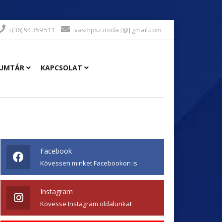
+(36) 94 359 511
vasmpsz.iroda [@] gmail.com
UMTÁR
KAPCSOLAT
Facebook
Kövessen minket Facebookon is
Instagram
Kövesse Instagram oldalunkat