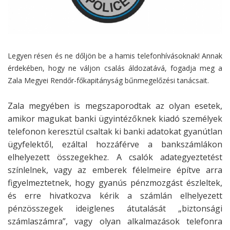
Legyen résen és ne dőljön be a hamis telefonhívásoknak! Annak
érdekében, hogy ne váljon csalás áldozatává, fogadja meg a
Zala Megyei Rendőr-főkapitányság bűnmegelőzési tanácsait.
Zala megyében is megszaporodtak az olyan esetek,
amikor magukat banki ügyintézőknek kiadó személyek
telefonon keresztül csaltak ki banki adatokat gyanútlan
ügyfelektől, ezáltal hozzáférve a bankszámlákon
elhelyezett összegekhez. A csalók adategyeztetést
színlelnek, vagy az emberek félelmeire építve arra
figyelmeztetnek, hogy gyanús pénzmozgást észleltek,
és erre hivatkozva kérik a számlán elhelyezett
pénzösszegek ideiglenes átutalását „biztonsági
számlaszámra”, vagy olyan alkalmazások telefonra