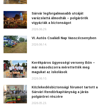
Sárvár legforgalmasabb utcáját
varázslattá álmodták – polgárőrök
vigyázták a biztonságot
2026.06.29.
VI. Autós Családi Nap Vasszécsenyben
2026.06.14.
Kerékpáros ügyességi verseny Bőn –
már másodszorra mérettették meg
magukat az iskolások
2026.06.10.
Közlekedésbiztonsági fórumot tartott a
Sárvári Rendőrkapitányság a járás
polgárőrei részére
2026.05.23.