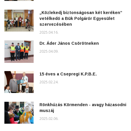
„Közlekedj biztonságosan két keréken”
vetélkedő a Bük Polgárőr Egyesület
szervezésében
2025.04.16.
Dr. Áder János Csörötneken
2025.04.09.
15 éves a Csepregi K.P.B.E.
2025.02.24.
Rönkhúzás Körmenden - avagy házasodni
muszáj
2025.02.06.