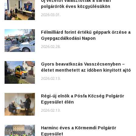
Új vezetőt választottak a sárvári
polgárőrök éves közgyűlésükön
2026.03.01.
Félmilliárd forint értékű géppark őrzése a
Gyepgazdálkodási Napon
2026.02.28.
Gyors beavatkozás Vasszécsenyben –
életet menthetett az időben kinyitott ajtó
2026.02.13.
Régi-új elnök a Pósfa Község Polgárőr
Egyesület élén
2026.02.13.
Harminc éves a Körmemdi Polgárőr
Egyesület