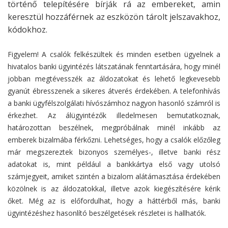
történő telepítésére bírják rá az embereket, amin
keresztül hozzáférnek az eszközön tárolt jelszavakhoz,
kódokhoz.
Figyelem! A csalók felkészültek és minden esetben ügyelnek a
hivatalos banki ügyintézés látszatának fenntartására, hogy minél
jobban megtévesszék az áldozatokat és lehető legkevesebb
gyanút ébresszenek a sikeres átverés érdekében. A telefonhívás
a banki ügyfélszolgálati hívószámhoz nagyon hasonló számról is
érkezhet. Az álügyintézők illedelmesen bemutatkoznak,
határozottan beszélnek, megpróbálnak minél inkább az
emberek bizalmába férkőzni. Lehetséges, hogy a csalók előzőleg
már megszereztek bizonyos személyes-, illetve banki rész
adatokat is, mint például a bankkártya első vagy utolsó
számjegyeit, amiket szintén a bizalom alátámasztása érdekében
közölnek is az áldozatokkal, illetve azok kiegészítésére kérik
őket. Még az is előfordulhat, hogy a háttérből más, banki
ügyintézéshez hasonlító beszélgetések részletei is hallhatók.