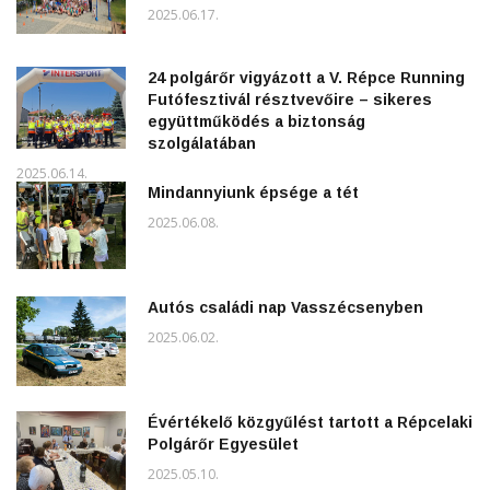
2025.06.17.
24 polgárőr vigyázott a V. Répce Running
Futófesztivál résztvevőire – sikeres
együttműködés a biztonság
szolgálatában
2025.06.14.
Mindannyiunk épsége a tét
2025.06.08.
Autós családi nap Vasszécsenyben
2025.06.02.
Évértékelő közgyűlést tartott a Répcelaki
Polgárőr Egyesület
2025.05.10.