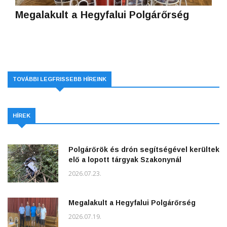
Megalakult a Hegyfalui Polgárőrség
TOVÁBBI LEGFRISSEBB HÍREINK
HÍREK
Polgárőrök és drón segítségével kerültek
elő a lopott tárgyak Szakonynál
2026.07.23.
Megalakult a Hegyfalui Polgárőrség
2026.07.19.