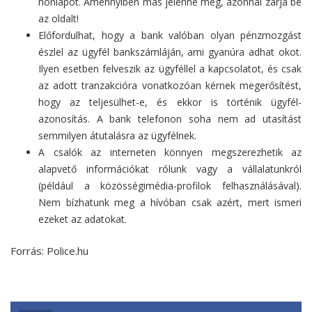
honlapot. Amennyiben más jelenne meg, azonnal zárja be
az oldalt!
Előfordulhat, hogy a bank valóban olyan pénzmozgást
észlel az ügyfél bankszámláján, ami gyanúra adhat okot.
Ilyen esetben felveszik az ügyféllel a kapcsolatot, és csak
az adott tranzakcióra vonatkozóan kérnek megerősítést,
hogy az teljesülhet-e, és ekkor is történik ügyfél-
azonosítás. A bank telefonon soha nem ad utasítást
semmilyen átutalásra az ügyfélnek.
A csalók az interneten könnyen megszerezhetik az
alapvető információkat rólunk vagy a vállalatunkról
(például a közösségimédia-profilok felhasználásával).
Nem bízhatunk meg a hívóban csak azért, mert ismeri
ezeket az adatokat.
Forrás: Police.hu