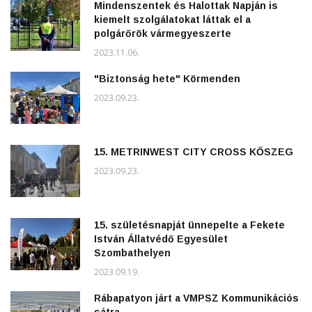
Mindenszentek és Halottak Napján is
kiemelt szolgálatokat láttak el a
polgárőrök vármegyeszerte
2023.11.06.
"Biztonság hete" Körmenden
2023.09.23.
15. METRINWEST CITY CROSS KŐSZEG
2023.09.23.
15. születésnapját ünnepelte a Fekete
István Állatvédő Egyesület
Szombathelyen
2023.09.19.
Rábapatyon járt a VMPSZ Kommunikációs
sátra