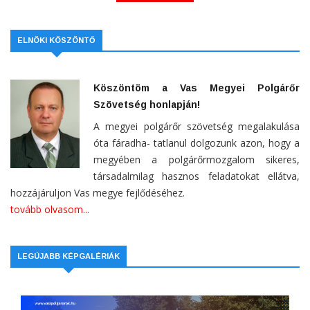
ELNÖKI KÖSZÖNTŐ
Köszöntöm a Vas Megyei Polgárőr
Szövetség honlapján!
A megyei polgárőr szövetség megalakulása
óta fáradha- tatlanul dolgozunk azon, hogy a
megyében a polgárőrmozgalom sikeres,
társadalmilag hasznos feladatokat ellátva,
hozzájáruljon Vas megye fejlődéséhez.
tovább olvasom...
LEGÚJABB KÉPGALÉRIÁK