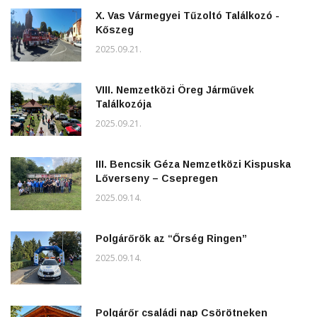
X. Vas Vármegyei Tűzoltó Találkozó -
Kőszeg
2025.09.21.
VIII. Nemzetközi Öreg Járművek
Találkozója
2025.09.21.
III. Bencsik Géza Nemzetközi Kispuska
Lőverseny – Csepregen
2025.09.14.
Polgárőrök az “Őrség Ringen”
2025.09.14.
Polgárőr családi nap Csörötneken