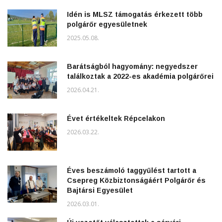
Idén is MLSZ támogatás érkezett több
polgárőr egyesületnek
2025.05.08.
Barátságból hagyomány: negyedszer
találkoztak a 2022-es akadémia polgárőrei
2026.04.21.
Évet értékeltek Répcelakon
2026.03.22.
Éves beszámoló taggyűlést tartott a
Csepreg Közbiztonságáért Polgárőr és
Bajtársi Egyesület
2026.03.01.