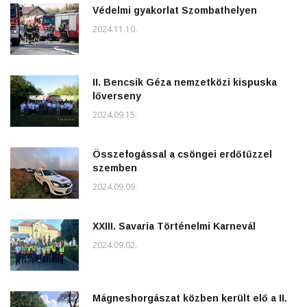
Védelmi gyakorlat Szombathelyen
2024.11.10.
II. Bencsik Géza nemzetközi kispuska
lőverseny
2024.09.15.
Összefogással a csöngei erdőtűzzel
szemben
2024.09.09.
XXIII. Savaria Történelmi Karnevál
2024.09.02.
Mágneshorgászat közben került elő a II.