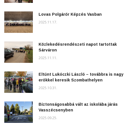
Lovas Polgárőr Képzés Vasban
2025.11.17.
Közlekedésrendészeti napot tartottak
Sárváron
2025.11.11.
Eltűnt Lukóczki László – továbbra is nagy
erőkkel keresik Szombathelyen
2025.10.31.
Biztonságosabbá vált az iskolába járás
Vasszécsenyben
2025.09.25.