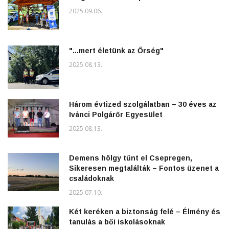
2025.09.06.
"...mert életünk az Őrség"
2025.08.13.
Három évtized szolgálatban – 30 éves az
Ivánci Polgárőr Egyesület
2025.08.13.
Demens hölgy tűnt el Csepregen,
Sikeresen megtalálták – Fontos üzenet a
családoknak
2025.07.10.
Két keréken a biztonság felé – Élmény és
tanulás a bői iskolásoknak