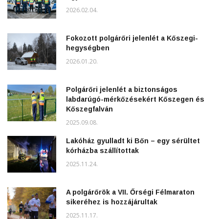
2026.02.04.
Fokozott polgárőri jelenlét a Kőszegi-
hegységben
2026.01.20.
Polgárőri jelenlét a biztonságos
labdarúgó-mérkőzésekért Kőszegen és
Kőszegfalván
2025.09.08.
Lakóház gyulladt ki Bőn – egy sérültet
kórházba szállítottak
2025.11.24.
A polgárőrök a VII. Őrségi Félmaraton
sikeréhez is hozzájárultak
2025.11.17.