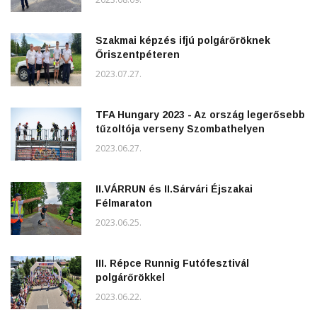
Szakmai képzés ifjú polgárőröknek
Őriszentpéteren
2023.07.27.
TFA Hungary 2023 - Az ország legerősebb
tűzoltója verseny Szombathelyen
2023.06.27.
II.VÁRRUN és II.Sárvári Éjszakai
Félmaraton
2023.06.25.
III. Répce Runnig Futófesztivál
polgárőrökkel
2023.06.22.