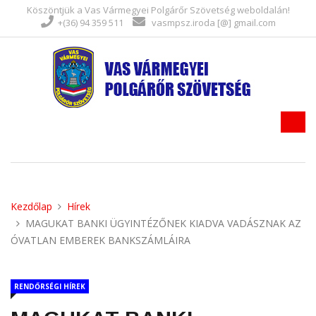
Köszöntjük a Vas Vármegyei Polgárőr Szövetség weboldalán!
+(36) 94 359 511
vasmpsz.iroda [@] gmail.com
Kezdőlap
Hírek
MAGUKAT BANKI ÜGYINTÉZŐNEK KIADVA VADÁSZNAK AZ
ÓVATLAN EMBEREK BANKSZÁMLÁIRA
RENDŐRSÉGI HÍREK