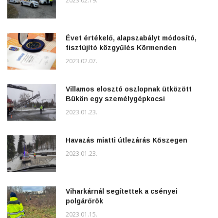
2023.02.19.
Évet értékelő, alapszabályt módosító,
tisztújító közgyűlés Körmenden
2023.02.07.
Villamos elosztó oszlopnak ütközött
Bükön egy személygépkocsi
2023.01.23.
Havazás miatti útlezárás Kőszegen
2023.01.23.
Viharkárnál segítettek a csényei
polgárőrök
2023.01.15.