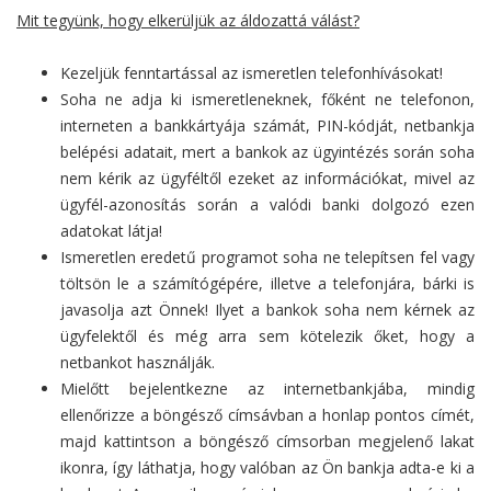
Mit tegyünk, hogy elkerüljük az áldozattá válást?
Kezeljük fenntartással az ismeretlen telefonhívásokat!
Soha ne adja ki ismeretleneknek, főként ne telefonon,
interneten a bankkártyája számát, PIN-kódját, netbankja
belépési adatait, mert a bankok az ügyintézés során soha
nem kérik az ügyféltől ezeket az információkat, mivel az
ügyfél-azonosítás során a valódi banki dolgozó ezen
adatokat látja!
Ismeretlen eredetű programot soha ne telepítsen fel vagy
töltsön le a számítógépére, illetve a telefonjára, bárki is
javasolja azt Önnek! Ilyet a bankok soha nem kérnek az
ügyfelektől és még arra sem kötelezik őket, hogy a
netbankot használják.
Mielőtt bejelentkezne az internetbankjába, mindig
ellenőrizze a böngésző címsávban a honlap pontos címét,
majd kattintson a böngésző címsorban megjelenő lakat
ikonra, így láthatja, hogy valóban az Ön bankja adta-e ki a