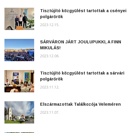
Tisztújító közgyűlést tartottak a csényei
polgárőrök
2023.12.15.
SÁRVÁRON JÁRT JOULUPUKKI, A FINN
MIKULÁS!
2023.12.06.
Tisztújító közgyűlést tartottak a sárvári
polgárőrök
2023.11.12.
Elszármazottak Találkozója Veleméren
2023.11.07.