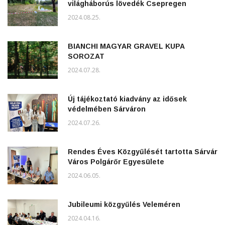
világháborús lövedék Csepregen
2024.08.25.
BIANCHI MAGYAR GRAVEL KUPA
SOROZAT
2024.07.28.
Új tájékoztató kiadvány az idősek
védelmében Sárváron
2024.07.26.
Rendes Éves Közgyűlését tartotta Sárvár
Város Polgárőr Egyesülete
2024.06.05.
Jubileumi közgyűlés Veleméren
2024.04.16.