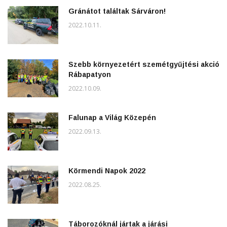
Gránátot találtak Sárváron!
2022.10.11.
Szebb környezetért szemétgyűjtési akció
Rábapatyon
2022.10.09.
Falunap a Világ Közepén
2022.09.13.
Körmendi Napok 2022
2022.08.25.
Táborozóknál jártak a járási