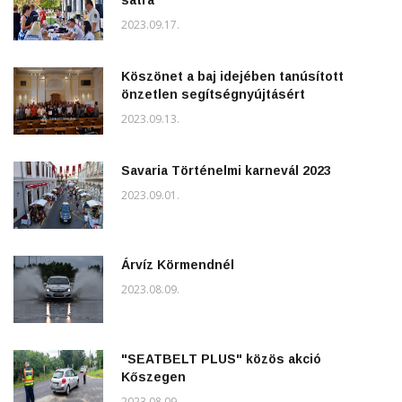
2023.09.17.
Köszönet a baj idejében tanúsított
önzetlen segítségnyújtásért
2023.09.13.
Savaria Történelmi karnevál 2023
2023.09.01.
Árvíz Körmendnél
2023.08.09.
"SEATBELT PLUS" közös akció
Kőszegen
2023.08.09.