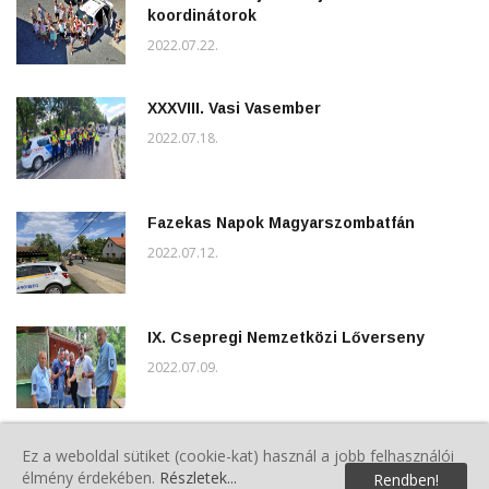
koordinátorok
2022.07.22.
XXXVIII. Vasi Vasember
2022.07.18.
Fazekas Napok Magyarszombatfán
2022.07.12.
IX. Csepregi Nemzetközi Lőverseny
2022.07.09.
Hosszúperesztegi polgárőrök hosszú
Ez a weboldal sütiket (cookie-kat) használ a jobb felhasználói
hétvégéje
élmény érdekében.
Részletek...
Rendben!