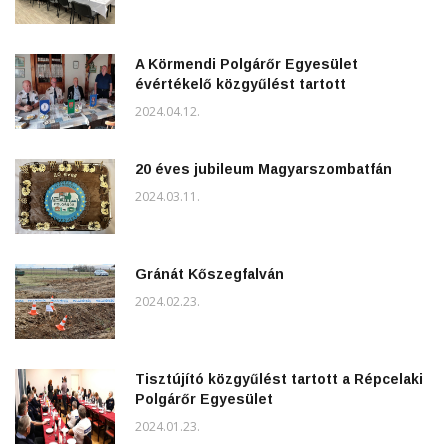
A Körmendi Polgárőr Egyesület
évértékelő közgyűlést tartott
2024.04.12.
20 éves jubileum Magyarszombatfán
2024.03.11.
Gránát Kőszegfalván
2024.02.23.
Tisztújító közgyűlést tartott a Répcelaki
Polgárőr Egyesület
2024.01.23.