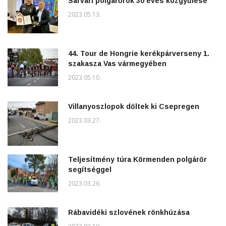
Sárvári polgárőrök 30 éves közgyűlése
2023.05.13.
44. Tour de Hongrie kerékpárverseny 1.
szakasza Vas vármegyében
2023.05.10.
Villanyoszlopok dőltek ki Csepregen
2023.03.27.
Teljesítmény túra Körmenden polgárőr
segítséggel
2023.03.26.
Rábavidéki szlovének rönkhúzása