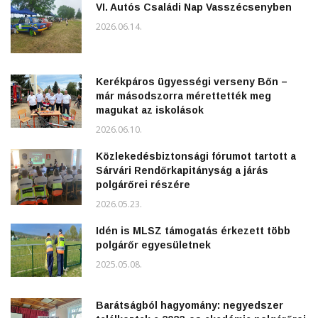
VI. Autós Családi Nap Vasszécsenyben
2026.06.14.
Kerékpáros ügyességi verseny Bőn –
már másodszorra mérettették meg
magukat az iskolások
2026.06.10.
Közlekedésbiztonsági fórumot tartott a
Sárvári Rendőrkapitányság a járás
polgárőrei részére
2026.05.23.
Idén is MLSZ támogatás érkezett több
polgárőr egyesületnek
2025.05.08.
Barátságból hagyomány: negyedszer