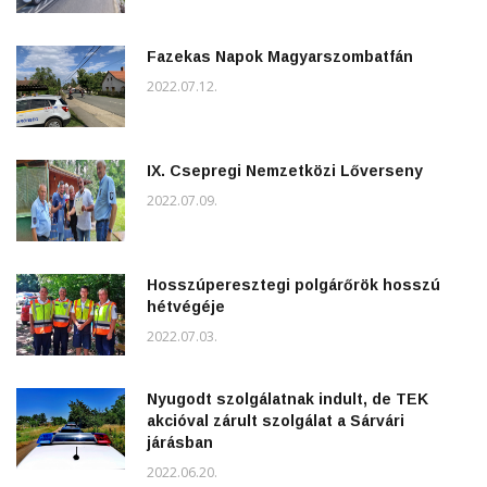
Fazekas Napok Magyarszombatfán
2022.07.12.
IX. Csepregi Nemzetközi Lőverseny
2022.07.09.
Hosszúperesztegi polgárőrök hosszú
hétvégéje
2022.07.03.
Nyugodt szolgálatnak indult, de TEK
akcióval zárult szolgálat a Sárvári
járásban
2022.06.20.