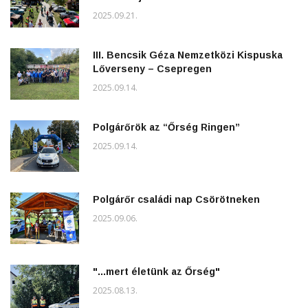
2025.09.21.
III. Bencsik Géza Nemzetközi Kispuska
Lőverseny – Csepregen
2025.09.14.
Polgárőrök az “Őrség Ringen”
2025.09.14.
Polgárőr családi nap Csörötneken
2025.09.06.
"...mert életünk az Őrség"
2025.08.13.