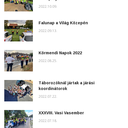
2022.10.09.
Falunap a Világ Közepén
2022.09.13.
Körmendi Napok 2022
2022.08.25.
Táborozóknál jártak a járási
koordinátorok
2022.07.22.
XXXVIII. Vasi Vasember
2022.07.18.