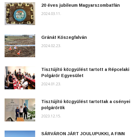
20 éves jubileum Magyarszombatfán
2024.03.11.
Gránát Kőszegfalván
2024.02.23.
Tisztújító közgyűlést tartott a Répcelaki
Polgárőr Egyesület
2024.01.23.
Tisztújító közgyűlést tartottak a csényei
polgárőrök
2023.12.15.
SÁRVÁRON JÁRT JOULUPUKKI, A FINN