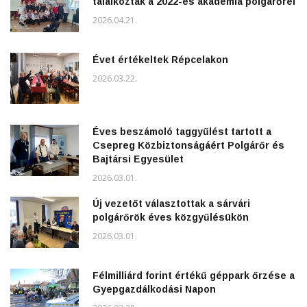
találkoztak a 2022-es akadémia polgárőrei
2026.04.21.
Évet értékeltek Répcelakon
2026.03.22.
Éves beszámoló taggyűlést tartott a
Csepreg Közbiztonságáért Polgárőr és
Bajtársi Egyesület
2026.03.01.
Új vezetőt választottak a sárvári
polgárőrök éves közgyűlésükön
2026.03.01.
Félmilliárd forint értékű géppark őrzése a
Gyepgazdálkodási Napon