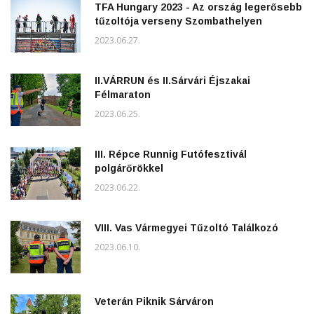
TFA Hungary 2023 - Az ország legerősebb
tűzoltója verseny Szombathelyen
2023.06.27.
II.VÁRRUN és II.Sárvári Éjszakai
Félmaraton
2023.06.25.
III. Répce Runnig Futófesztivál
polgárőrökkel
2023.06.22.
VIII. Vas Vármegyei Tűzoltó Találkozó
2023.06.10.
Veterán Piknik Sárváron