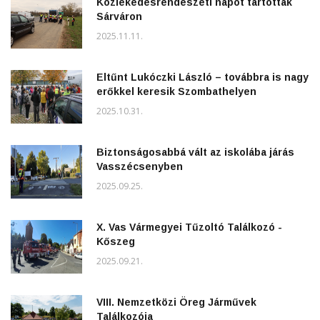
Közlekedésrendészeti napot tartottak
Sárváron
2025.11.11.
Eltűnt Lukóczki László – továbbra is nagy
erőkkel keresik Szombathelyen
2025.10.31.
Biztonságosabbá vált az iskolába járás
Vasszécsenyben
2025.09.25.
X. Vas Vármegyei Tűzoltó Találkozó -
Kőszeg
2025.09.21.
VIII. Nemzetközi Öreg Járművek
Találkozója