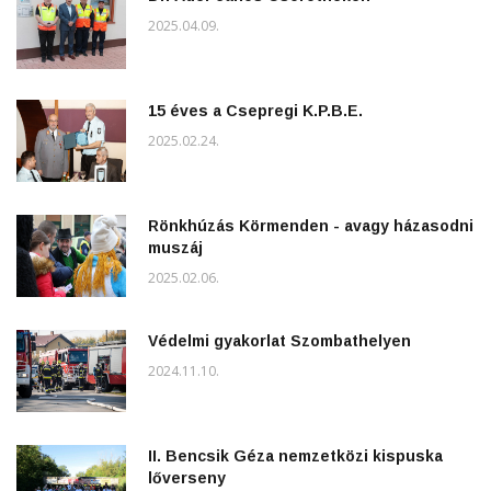
2025.04.09.
15 éves a Csepregi K.P.B.E.
2025.02.24.
Rönkhúzás Körmenden - avagy házasodni
muszáj
2025.02.06.
Védelmi gyakorlat Szombathelyen
2024.11.10.
II. Bencsik Géza nemzetközi kispuska
lőverseny