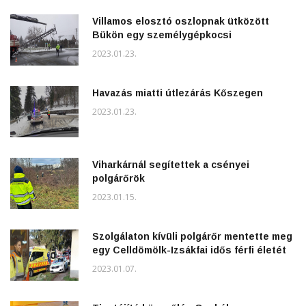
Villamos elosztó oszlopnak ütközött
Bükön egy személygépkocsi
2023.01.23.
Havazás miatti útlezárás Kőszegen
2023.01.23.
Viharkárnál segítettek a csényei
polgárőrök
2023.01.15.
Szolgálaton kívüli polgárőr mentette meg
egy Celldömölk-Izsákfai idős férfi életét
2023.01.07.