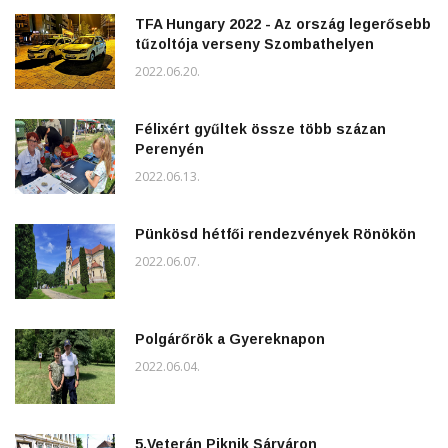
TFA Hungary 2022 - Az ország legerősebb
tűzoltója verseny Szombathelyen
2022.06.20.
Félixért gyűltek össze több százan
Perenyén
2022.06.13.
Pünkösd hétfői rendezvények Rönökön
2022.06.07.
Polgárőrök a Gyereknapon
2022.06.04.
5.Veterán Piknik Sárváron