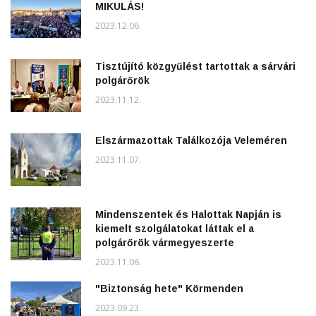
MIKULÁS!
2023.12.06.
Tisztújító közgyűlést tartottak a sárvári
polgárőrök
2023.11.12.
Elszármazottak Találkozója Veleméren
2023.11.07.
Mindenszentek és Halottak Napján is
kiemelt szolgálatokat láttak el a
polgárőrök vármegyeszerte
2023.11.06.
"Biztonság hete" Körmenden
2023.09.23.