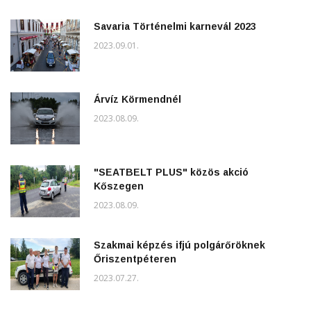
Savaria Történelmi karnevál 2023
2023.09.01.
Árvíz Körmendnél
2023.08.09.
"SEATBELT PLUS" közös akció
Kőszegen
2023.08.09.
Szakmai képzés ifjú polgárőröknek
Őriszentpéteren
2023.07.27.