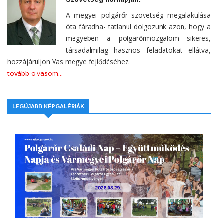
A megyei polgárőr szövetség megalakulása
óta fáradha- tatlanul dolgozunk azon, hogy a
megyében a polgárőrmozgalom sikeres,
társadalmilag hasznos feladatokat ellátva,
hozzájáruljon Vas megye fejlődéséhez.
tovább olvasom...
LEGÚJABB KÉPGALÉRIÁK