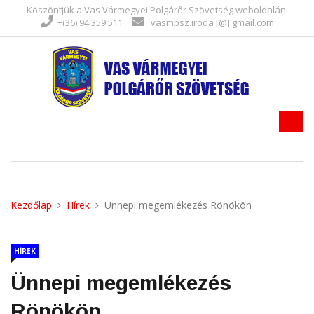
Köszöntjük a Vas Vármegyei Polgárőr Szövetség weboldalán!
+(36) 94 359 511
vasmpsz.iroda [@] gmail.com
Kezdőlap
Hírek
Ünnepi megemlékezés Rönökön
HÍREK
Ünnepi megemlékezés
Rönökön