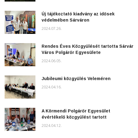
Új tájékoztató kiadvány az idősek
védelmében Sárváron
2024.07.26.
Rendes Éves Közgyűlését tartotta Sárvár
Város Polgárőr Egyesülete
2024.06.05.
Jubileumi közgyűlés Veleméren
2024.04.16.
A Körmendi Polgárőr Egyesület
évértékelő közgyűlést tartott
2024.04.12.