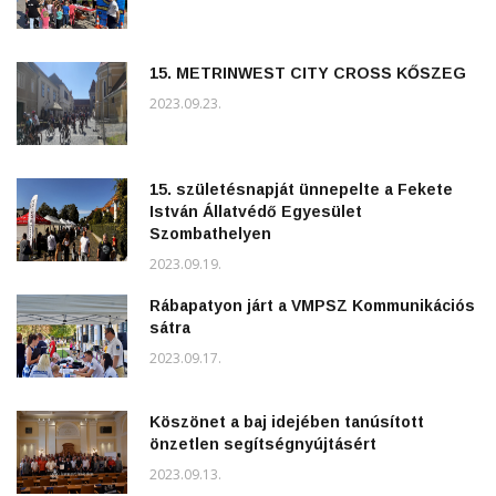
15. METRINWEST CITY CROSS KŐSZEG
2023.09.23.
15. születésnapját ünnepelte a Fekete
István Állatvédő Egyesület
Szombathelyen
2023.09.19.
Rábapatyon járt a VMPSZ Kommunikációs
sátra
2023.09.17.
Köszönet a baj idejében tanúsított
önzetlen segítségnyújtásért
2023.09.13.