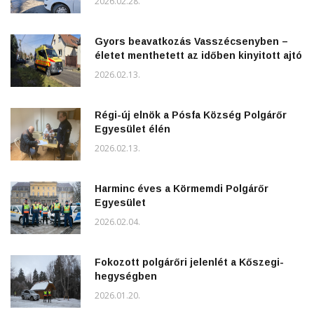
2026.02.28.
Gyors beavatkozás Vasszécsenyben –
életet menthetett az időben kinyitott ajtó
2026.02.13.
Régi-új elnök a Pósfa Község Polgárőr
Egyesület élén
2026.02.13.
Harminc éves a Körmemdi Polgárőr
Egyesület
2026.02.04.
Fokozott polgárőri jelenlét a Kőszegi-
hegységben
2026.01.20.