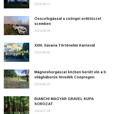
2024.09.15.
Összefogással a csöngei erdőtűzzel
szemben
2024.09.09.
XXIII. Savaria Történelmi Karnevál
2024.09.02.
Mágneshorgászat közben került elő a II.
világháborús lövedék Csepregen
2024.08.25.
BIANCHI MAGYAR GRAVEL KUPA
SOROZAT
2024.07.28.