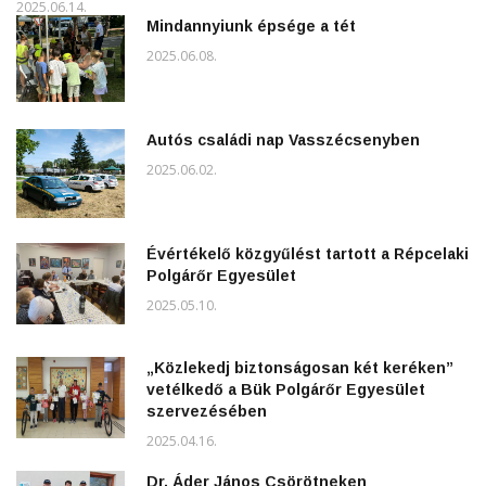
2025.06.14.
Mindannyiunk épsége a tét
2025.06.08.
Autós családi nap Vasszécsenyben
2025.06.02.
Évértékelő közgyűlést tartott a Répcelaki
Polgárőr Egyesület
2025.05.10.
„Közlekedj biztonságosan két keréken”
vetélkedő a Bük Polgárőr Egyesület
szervezésében
2025.04.16.
Dr. Áder János Csörötneken