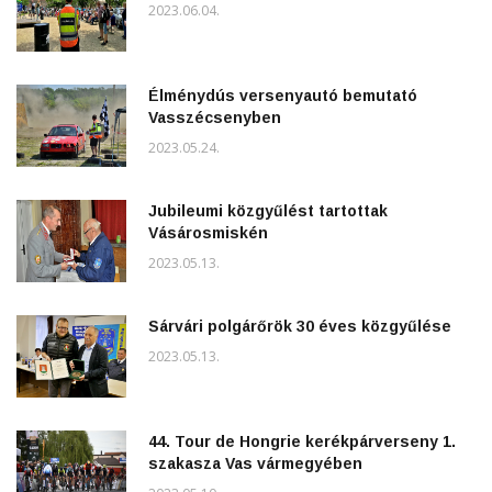
2023.06.04.
Élménydús versenyautó bemutató
Vasszécsenyben
2023.05.24.
Jubileumi közgyűlést tartottak
Vásárosmiskén
2023.05.13.
Sárvári polgárőrök 30 éves közgyűlése
2023.05.13.
44. Tour de Hongrie kerékpárverseny 1.
szakasza Vas vármegyében