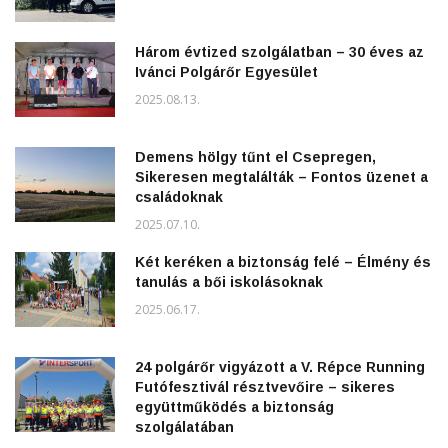
Három évtized szolgálatban – 30 éves az
Ivánci Polgárőr Egyesület
2025.08.13.
Demens hölgy tűnt el Csepregen,
Sikeresen megtalálták – Fontos üzenet a
családoknak
2025.07.10.
Két keréken a biztonság felé – Élmény és
tanulás a bői iskolásoknak
2025.06.17.
24 polgárőr vigyázott a V. Répce Running
Futófesztivál résztvevőire – sikeres
együttműködés a biztonság
szolgálatában