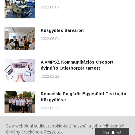
2022.06.04.
Közgyűlés Sárváron
2022.06.04.
A VMPSZ Kommunikációs Csoport
évindító Ötletbörzét tartott
2022.05.23.
Répcelaki Polgárőr Egyesület Tisztújító
Közgyűlése
2022.05.22.
Tisztújító közgyűlést tartottak a
Ez a weboldal sütiket (cookie-kat) használ a jobb felhasználói
vásárosmiskei polgárőrök
élmény érdekében.
Részletek...
Rendben!