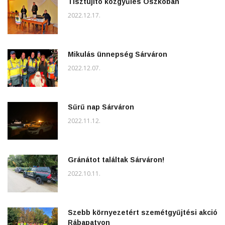
Tisztújító közgyűlés Oszkóban
2022.12.17.
Mikulás ünnepség Sárváron
2022.12.07.
Sűrű nap Sárváron
2022.11.12.
Gránátot találtak Sárváron!
2022.10.11.
Szebb környezetért szemétgyűjtési akció
Rábapatyon