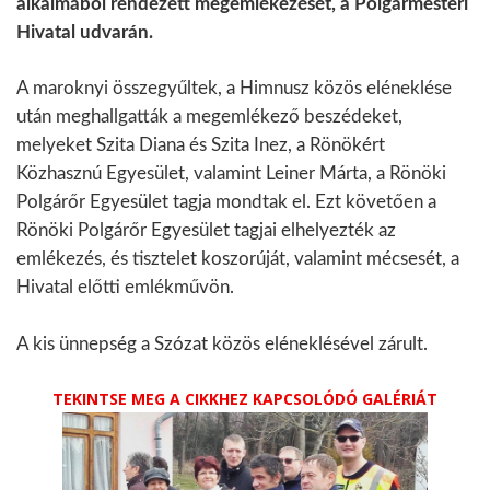
alkalmából rendezett megemlékezését, a Polgármesteri
Hivatal udvarán.
A maroknyi összegyűltek, a Himnusz közös eléneklése
után meghallgatták a megemlékező beszédeket,
melyeket Szita Diana és Szita Inez, a Rönökért
Közhasznú Egyesület, valamint Leiner Márta, a Rönöki
Polgárőr Egyesület tagja mondtak el. Ezt követően a
Rönöki Polgárőr Egyesület tagjai elhelyezték az
emlékezés, és tisztelet koszorúját, valamint mécsesét, a
Hivatal előtti emlékművön.
A kis ünnepség a Szózat közös eléneklésével zárult.
TEKINTSE MEG A CIKKHEZ KAPCSOLÓDÓ GALÉRIÁT