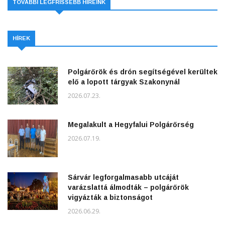
TOVÁBBI LEGFRISSEBB HÍREINK
HÍREK
Polgárőrök és drón segítségével kerültek
elő a lopott tárgyak Szakonynál
2026.07.23.
Megalakult a Hegyfalui Polgárőrség
2026.07.19.
Sárvár legforgalmasabb utcáját
varázslattá álmodták – polgárőrök
vigyázták a biztonságot
2026.06.29.