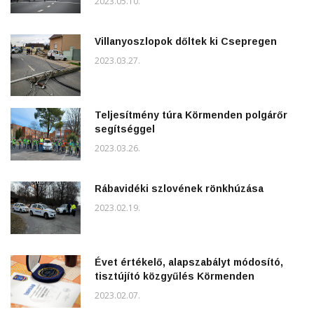
2023.05.10.
Villanyoszlopok dőltek ki Csepregen
2023.03.27.
Teljesítmény túra Körmenden polgárőr
segítséggel
2023.03.26.
Rábavidéki szlovének rönkhúzása
2023.02.19.
Évet értékelő, alapszabályt módosító,
tisztújító közgyűlés Körmenden
2023.02.07.