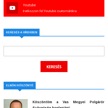
Youtube
Iratkozzon fel Youtube csatornánkra
KERESÉS A HÍREKBEN
ELNÖKI KÖSZÖNTŐ
Köszöntöm a Vas Megyei Polgárőr
Szövetség honlapján!