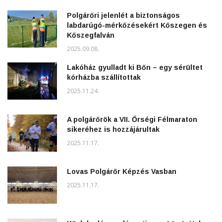
Polgárőri jelenlét a biztonságos
labdarúgó-mérkőzésekért Kőszegen és
Kőszegfalván
2025.09.08.
Lakóház gyulladt ki Bőn – egy sérültet
kórházba szállítottak
2025.11.24.
A polgárőrök a VII. Őrségi Félmaraton
sikeréhez is hozzájárultak
2025.11.17.
Lovas Polgárőr Képzés Vasban
2025.11.17.