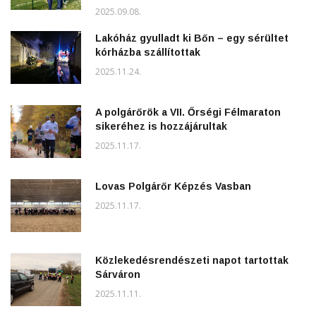
2025.09.08.
Lakóház gyulladt ki Bőn – egy sérültet
kórházba szállítottak
2025.11.24.
A polgárőrök a VII. Őrségi Félmaraton
sikeréhez is hozzájárultak
2025.11.17.
Lovas Polgárőr Képzés Vasban
2025.11.17.
Közlekedésrendészeti napot tartottak
Sárváron
2025.11.11.