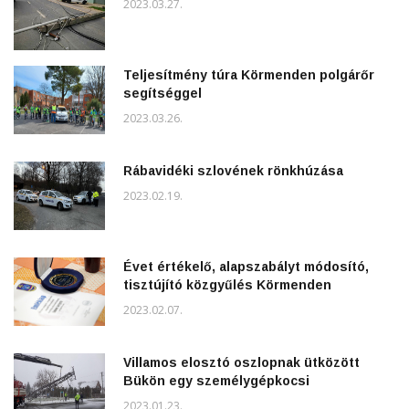
2023.03.27.
Teljesítmény túra Körmenden polgárőr
segítséggel
2023.03.26.
Rábavidéki szlovének rönkhúzása
2023.02.19.
Évet értékelő, alapszabályt módosító,
tisztújító közgyűlés Körmenden
2023.02.07.
Villamos elosztó oszlopnak ütközött
Bükön egy személygépkocsi
2023.01.23.