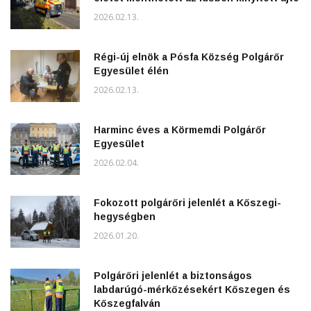
2026.02.13.
Régi-új elnök a Pósfa Község Polgárőr
Egyesület élén
2026.02.13.
Harminc éves a Körmemdi Polgárőr
Egyesület
2026.02.04.
Fokozott polgárőri jelenlét a Kőszegi-
hegységben
2026.01.20.
Polgárőri jelenlét a biztonságos
labdarúgó-mérkőzésekért Kőszegen és
Kőszegfalván