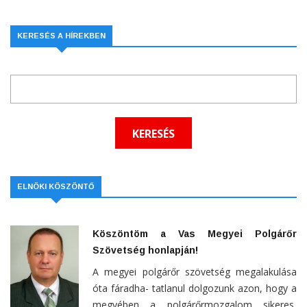
KERESÉS A HÍREKBEN
ELNÖKI KÖSZÖNTŐ
Köszöntöm a Vas Megyei Polgárőr
Szövetség honlapján!
A megyei polgárőr szövetség megalakulása
óta fáradha- tatlanul dolgozunk azon, hogy a
megyében a polgárőrmozgalom sikeres,