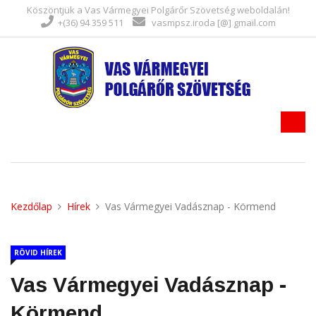
Köszöntjük a Vas Vármegyei Polgárőr Szövetség weboldalán!
+(36) 94 359 511
vasmpsz.iroda [@] gmail.com
Kezdőlap
Hírek
Vas Vármegyei Vadásznap - Körmend
RÖVID HÍREK
Vas Vármegyei Vadásznap -
Körmend