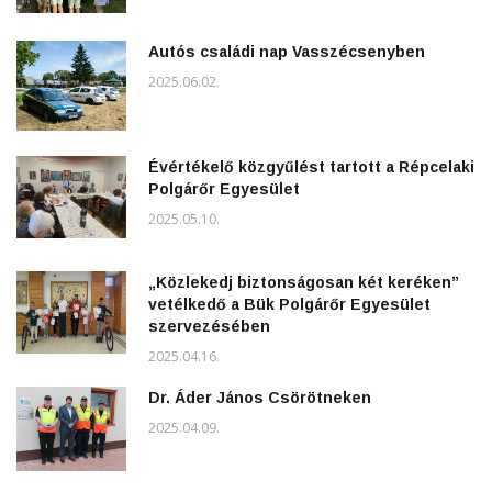
Autós családi nap Vasszécsenyben
2025.06.02.
Évértékelő közgyűlést tartott a Répcelaki
Polgárőr Egyesület
2025.05.10.
„Közlekedj biztonságosan két keréken”
vetélkedő a Bük Polgárőr Egyesület
szervezésében
2025.04.16.
Dr. Áder János Csörötneken
2025.04.09.