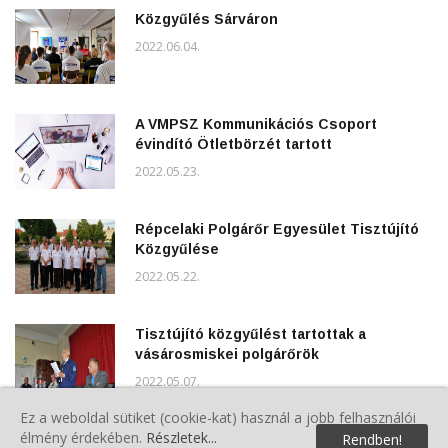
Közgyűlés Sárváron
2022.06.04.
A VMPSZ Kommunikációs Csoport
évindító Ötletbörzét tartott
2022.05.23.
Répcelaki Polgárőr Egyesület Tisztújító
Közgyűlése
2022.05.22.
Tisztújító közgyűlést tartottak a
vásárosmiskei polgárőrök
2022.05.07.
Ez a weboldal sütiket (cookie-kat) használ a jobb felhasználói
élmény érdekében.
Részletek...
Rendben!
II.Vasegerszegi Veterán- és Hobbijármű