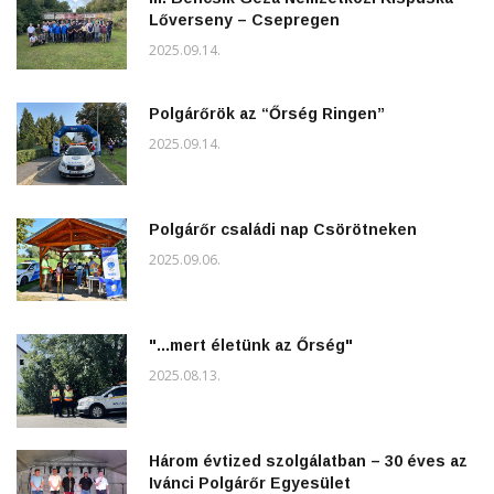
Lőverseny – Csepregen
2025.09.14.
Polgárőrök az “Őrség Ringen”
2025.09.14.
Polgárőr családi nap Csörötneken
2025.09.06.
"...mert életünk az Őrség"
2025.08.13.
Három évtized szolgálatban – 30 éves az
Ivánci Polgárőr Egyesület