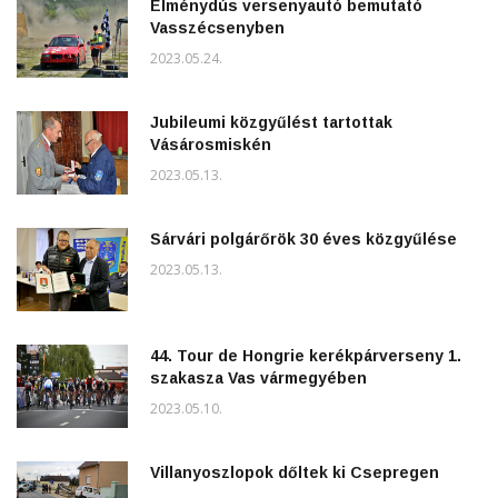
Élménydús versenyautó bemutató
Vasszécsenyben
2023.05.24.
Jubileumi közgyűlést tartottak
Vásárosmiskén
2023.05.13.
Sárvári polgárőrök 30 éves közgyűlése
2023.05.13.
44. Tour de Hongrie kerékpárverseny 1.
szakasza Vas vármegyében
2023.05.10.
Villanyoszlopok dőltek ki Csepregen