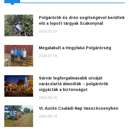
Polgárőrök és drón segítségével kerültek
elő a lopott tárgyak Szakonynál
2026.07.23.
Megalakult a Hegyfalui Polgárőrség
2026.07.19.
Sárvár legforgalmasabb utcáját
varázslattá álmodták – polgárőrök
vigyázták a biztonságot
2026.06.29.
VI. Autós Családi Nap Vasszécsenyben
2026.06.14.