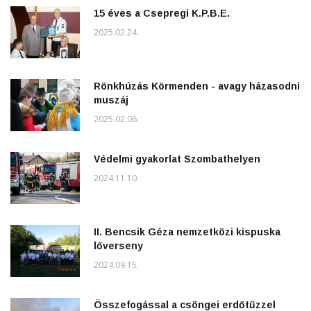
15 éves a Csepregi K.P.B.E.
2025.02.24.
Rönkhúzás Körmenden - avagy házasodni
muszáj
2025.02.06.
Védelmi gyakorlat Szombathelyen
2024.11.10.
II. Bencsik Géza nemzetközi kispuska
lőverseny
2024.09.15.
Összefogással a csöngei erdőtűzzel