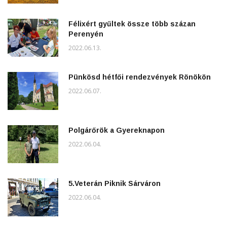
Félixért gyűltek össze több százan
Perenyén
2022.06.13.
Pünkösd hétfői rendezvények Rönökön
2022.06.07.
Polgárőrök a Gyereknapon
2022.06.04.
5.Veterán Piknik Sárváron
2022.06.04.