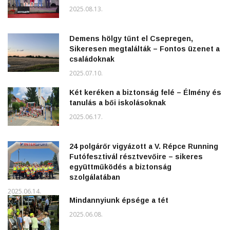
2025.08.13.
Demens hölgy tűnt el Csepregen,
Sikeresen megtalálták – Fontos üzenet a
családoknak
2025.07.10.
Két keréken a biztonság felé – Élmény és
tanulás a bői iskolásoknak
2025.06.17.
24 polgárőr vigyázott a V. Répce Running
Futófesztivál résztvevőire – sikeres
együttműködés a biztonság
szolgálatában
2025.06.14.
Mindannyiunk épsége a tét
2025.06.08.