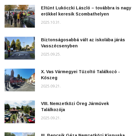
Eltűnt Lukóczki László – továbbra is nagy
erőkkel keresik Szombathelyen
2025.10.31.
Biztonságosabbá vált az iskolába járás
Vasszécsenyben
2025.09.25.
X. Vas Vármegyei Tűzoltó Találkozó -
Kőszeg
2025.09.21.
VIII. Nemzetközi Öreg Járművek
Találkozója
2025.09.21.
III. Bencsik Géza Nemzetközi Kispuska