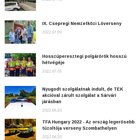
IX. Csepregi Nemzetközi Lőverseny
2022.07.09.
Hosszúperesztegi polgárőrök hosszú
hétvégéje
2022.07.03.
Nyugodt szolgálatnak indult, de TEK
akcióval zárult szolgálat a Sárvári
járásban
2022.06.20.
TFA Hungary 2022 - Az ország legerősebb
tűzoltója verseny Szombathelyen
2022.06.20.