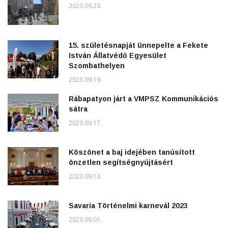
2023.09.23.
15. születésnapját ünnepelte a Fekete
István Állatvédő Egyesület
Szombathelyen
2023.09.19.
Rábapatyon járt a VMPSZ Kommunikációs
sátra
2023.09.17.
Köszönet a baj idejében tanúsított
önzetlen segítségnyújtásért
2023.09.13.
Savaria Történelmi karnevál 2023
2023.09.01.