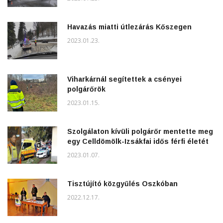
Havazás miatti útlezárás Kőszegen
2023.01.23.
Viharkárnál segítettek a csényei
polgárőrök
2023.01.15.
Szolgálaton kívüli polgárőr mentette meg
egy Celldömölk-Izsákfai idős férfi életét
2023.01.07.
Tisztújító közgyűlés Oszkóban
2022.12.17.