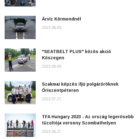
Árvíz Körmendnél
2023.08.09.
"SEATBELT PLUS" közös akció
Kőszegen
2023.08.09.
Szakmai képzés ifjú polgárőröknek
Őriszentpéteren
2023.07.27.
TFA Hungary 2023 - Az ország legerősebb
tűzoltója verseny Szombathelyen
2023.06.27.