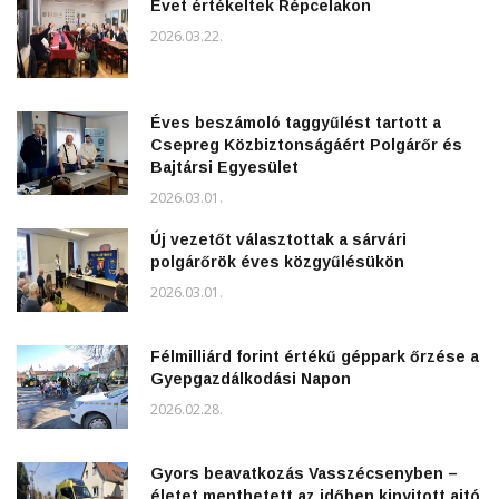
Évet értékeltek Répcelakon
2026.03.22.
Éves beszámoló taggyűlést tartott a
Csepreg Közbiztonságáért Polgárőr és
Bajtársi Egyesület
2026.03.01.
Új vezetőt választottak a sárvári
polgárőrök éves közgyűlésükön
2026.03.01.
Félmilliárd forint értékű géppark őrzése a
Gyepgazdálkodási Napon
2026.02.28.
Gyors beavatkozás Vasszécsenyben –
életet menthetett az időben kinyitott ajtó