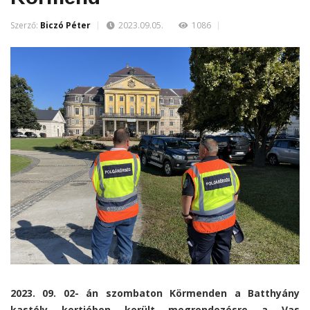
Szerző:
Biczó Péter
2023.09.05.
1086
2023. 09. 02- án szombaton Körmenden a Batthyány
kastély kertjében került megrendezésre a Vas