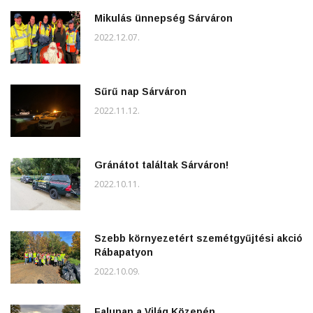
Mikulás ünnepség Sárváron
2022.12.07.
Sűrű nap Sárváron
2022.11.12.
Gránátot találtak Sárváron!
2022.10.11.
Szebb környezetért szemétgyűjtési akció
Rábapatyon
2022.10.09.
Falunap a Világ Közepén