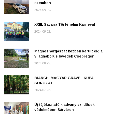
szemben
2024.09.09.
XXIII. Savaria Történelmi Karnevál
2024.09.02.
Mágneshorgászat közben került elő a II.
világháborús lövedék Csepregen
2024.08.25.
BIANCHI MAGYAR GRAVEL KUPA
SOROZAT
2024.07.28.
Új tájékoztató kiadvány az idősek
védelmében Sárváron