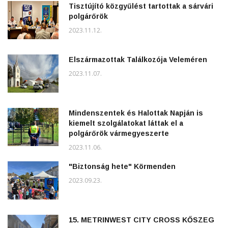
Tisztújító közgyűlést tartottak a sárvári
polgárőrök
2023.11.12.
Elszármazottak Találkozója Veleméren
2023.11.07.
Mindenszentek és Halottak Napján is
kiemelt szolgálatokat láttak el a
polgárőrök vármegyeszerte
2023.11.06.
"Biztonság hete" Körmenden
2023.09.23.
15. METRINWEST CITY CROSS KŐSZEG