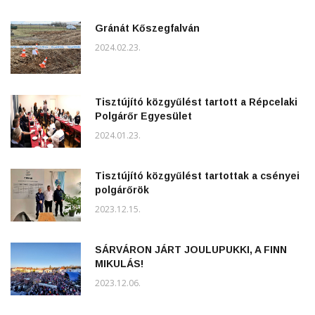
Gránát Kőszegfalván
2024.02.23.
Tisztújító közgyűlést tartott a Répcelaki
Polgárőr Egyesület
2024.01.23.
Tisztújító közgyűlést tartottak a csényei
polgárőrök
2023.12.15.
SÁRVÁRON JÁRT JOULUPUKKI, A FINN
MIKULÁS!
2023.12.06.