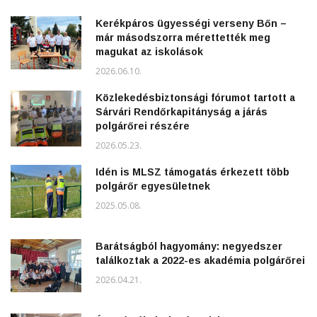
Kerékpáros ügyességi verseny Bőn –
már másodszorra mérettették meg
magukat az iskolások
2026.06.10.
Közlekedésbiztonsági fórumot tartott a
Sárvári Rendőrkapitányság a járás
polgárőrei részére
2026.05.23.
Idén is MLSZ támogatás érkezett több
polgárőr egyesületnek
2025.05.08.
Barátságból hagyomány: negyedszer
találkoztak a 2022-es akadémia polgárőrei
2026.04.21.