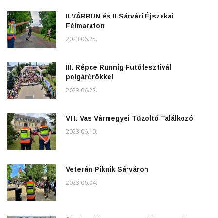
II.VÁRRUN és II.Sárvári Éjszakai
Félmaraton
2023.06.25.
III. Répce Runnig Futófesztivál
polgárőrökkel
2023.06.22.
VIII. Vas Vármegyei Tűzoltó Találkozó
2023.06.10.
Veterán Piknik Sárváron
2023.06.04.