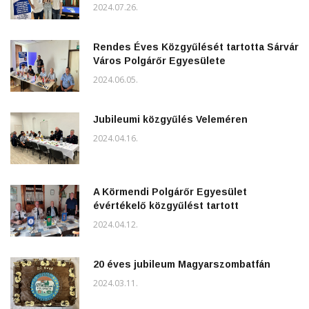
2024.07.26.
Rendes Éves Közgyűlését tartotta Sárvár
Város Polgárőr Egyesülete
2024.06.05.
Jubileumi közgyűlés Veleméren
2024.04.16.
A Körmendi Polgárőr Egyesület
évértékelő közgyűlést tartott
2024.04.12.
20 éves jubileum Magyarszombatfán
2024.03.11.