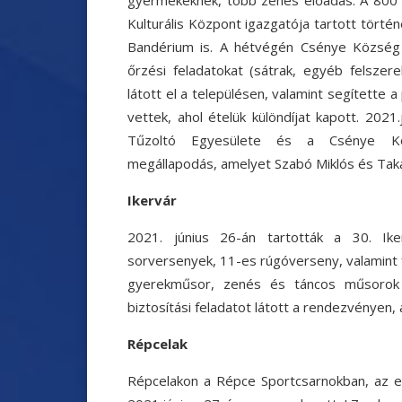
Kulturális Központ igazgatója tartott tört
Bandérium is.
A hétvégén Csénye Község 
őrzési feladatokat (sátrak, egyéb felszer
látott el a településen, valamint segítette 
vettek, ahol ételük különdíjat kapott.
2021.
Tűzoltó Egyesülete és a Csénye Köz
megállapodás,
amelyet Szabó Miklós és Takác
Ikervár
2021. június 26-án tartották a 30. Ik
sorversenyek, 11-es rúgóverseny, valamint 
gyerekműsor, zenés és táncos műsorok 
biztosítási feladatot látott a rendezvényen,
Répcelak
Répcelakon a Répce Sportcsarnokban, az e