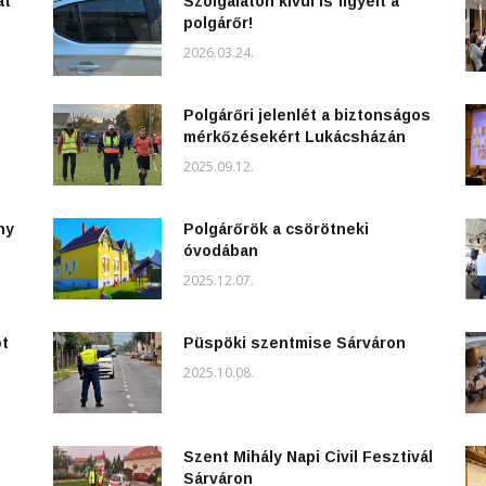
át
Szolgálaton kívül is figyelt a
polgárőr!
2026.03.24.
Polgárőri jelenlét a biztonságos
mérkőzésekért Lukácsházán
2025.09.12.
ny
Polgárőrök a csörötneki
óvodában
2025.12.07.
ot
Püspöki szentmise Sárváron
2025.10.08.
Szent Mihály Napi Civil Fesztivál
Sárváron