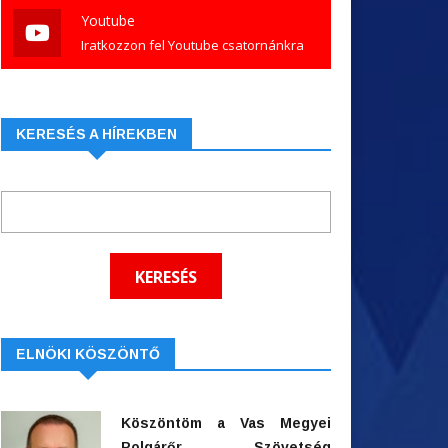
Youtube
Iratkozzon fel Youtube csatornánkra
KERESÉS A HÍREKBEN
ELNÖKI KÖSZÖNTŐ
Köszöntöm a Vas Megyei
Polgárőr Szövetség