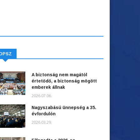
OPSZ
A biztonság nem magától
értetődő, a biztonság mögött
emberek állnak
2026.07.06.
Nagyszabású ünnepség a 35.
évfordulón
2026.03.29.