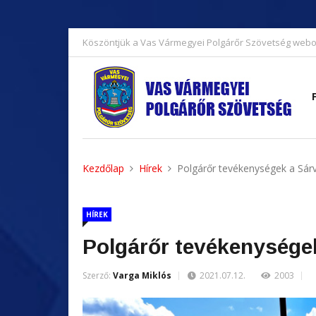
Köszöntjük a Vas Vármegyei Polgárőr Szövetség webo
Kezdőlap
Hírek
Polgárőr tevékenységek a Sárv
HÍREK
Polgárőr tevékenységek
Szerző:
Varga Miklós
2021.07.12.
2003