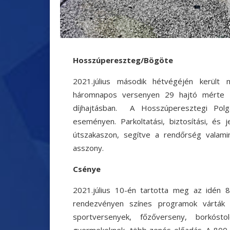
Hosszúpereszteg/Bögöte
2021.július második hétvégéjén került
háromnapos versenyen 29 hajtó mérte ö
díjhajtásban.
A Hosszúperesztegi Polg
eseményen.
Parkoltatási, biztosítási, és
útszakaszon, segítve a rendőrség valam
asszony.
Csénye
2021.július 10-én tartotta meg az idén
rendezvényen színes programok várták 
sportversenyek, főzőverseny, borkósto
gyermekeknek, több zenés előadás.
A 800 