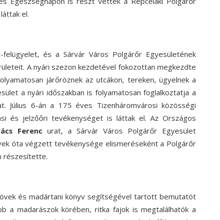
és Egészségnapon is részt vettek a Répcelaki Polgárőr
láttak el.
t-felügyelet, és a Sárvár Város Polgárőr Egyesületének
rületeit.
A nyári szezon kezdetével fokozottan megkezdte
folyamatosan járőröznek az utcákon, tereken, ügyelnek a
ület a nyári időszakban is folyamatosan foglalkoztatja a
kat. Július 6-án a 175 éves Tizenháromvárosi közösségi
si és jelzőőri tevékenységet is láttak el.
Az Országos
vács Ferenc
urat, a Sárvár Város Polgárőr Egyesület
ek óta végzett tevékenysége elismeréseként a Polgárőr
 részesítette.
övek és madártani könyv segítségével tartott bemutatót
 a madarászok körében, ritka fajok is megtalálhatók a