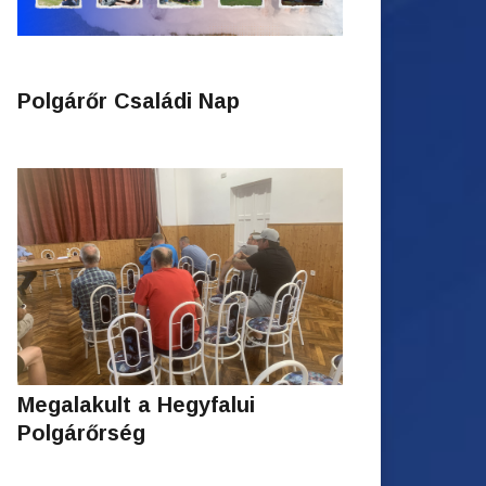
Polgárőr Családi Nap
Megalakult a Hegyfalui
Polgárőrség