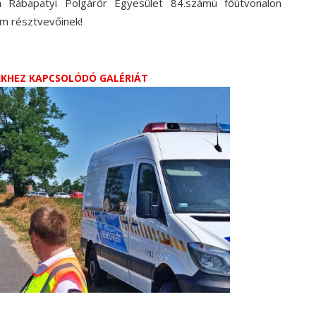
 Rábapatyi Polgárőr Egyesület 84.számú főútvonalon
am résztvevőinek!
IKKHEZ KAPCSOLÓDÓ GALÉRIÁT