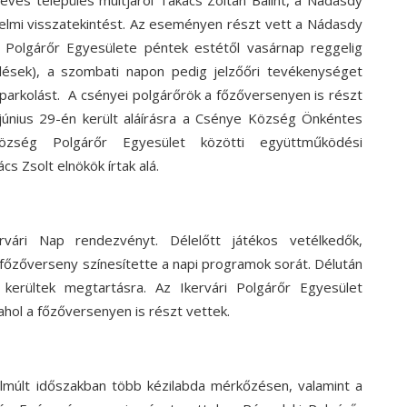
énelmi visszatekintést. Az eseményen részt vett a Nádasdy
Polgárőr Egyesülete péntek estétől vasárnap reggelig
elések),
a szombati napon pedig jelzőőri tevékenységet
a parkolást.
A csényei polgárőrök a főzőversenyen is részt
június 29-én került aláírásra a Csénye Község Önkéntes
ség Polgárőr Egyesület közötti együttműködési
s Zsolt elnökök írtak alá.
ervári Nap rendezvényt.
Délelőtt játékos vetélkedők,
főzőverseny színesítette a napi programok sorát.
Délután
kerültek megtartásra.
Az Ikervári Polgárőr Egyesület
 ahol a főzőversenyen is részt vettek.
lmúlt időszakban több kézilabda mérkőzésen,
valamint a