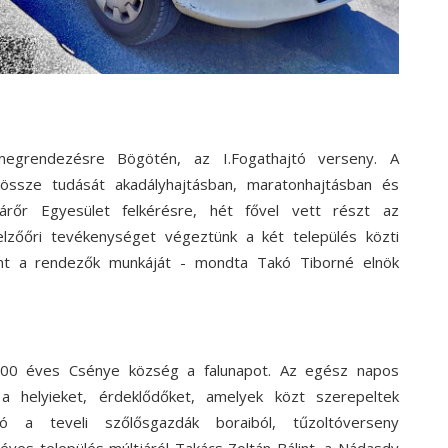
 megrendezésre Bögötén, az I.Fogathajtó verseny.
A
ssze tudását akadályhajtásban, maratonhajtásban és
árőr Egyesület felkérésre, hét fővel vett részt az
 jelzőőri tevékenységet végeztünk a két település közti
int a rendezők munkáját - mondta Takó Tiborné elnök
 800 éves Csénye község a falunapot.
Az egész napos
a helyieket, érdeklődőket,
amelyek közt szerepeltek
ló a teveli szőlősgazdák boraiból, tűzoltóverseny
éves település múltjáról Takács Zoltán Bálint, a Nádasdy