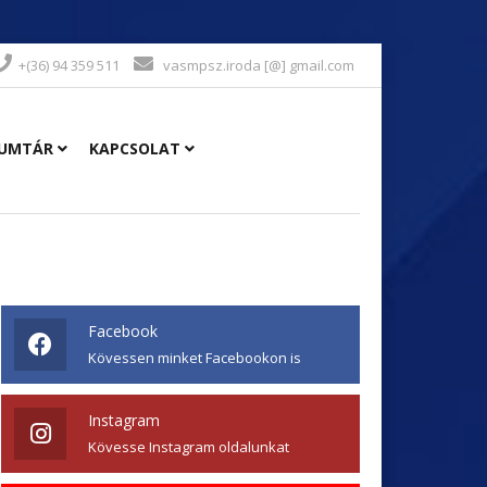
+(36) 94 359 511
vasmpsz.iroda [@] gmail.com
UMTÁR
KAPCSOLAT
Facebook
Kövessen minket Facebookon is
Instagram
Kövesse Instagram oldalunkat