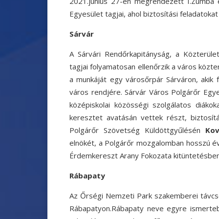
2021.június 27-én megrendezett I.Zumba 
Egyesület tagjai, ahol biztosítási feladatokat 
Sárvár
A Sárvári Rendőrkapitányság, a Közterüle
tagjai folyamatosan ellenőrzik a város közte
a munkáját egy városőrpár Sárváron, akik 
város rendjére.
Sárvár Város Polgárőr Egyes
középiskolai közösségi szolgálatos diáko
keresztet avatásán vettek részt, biztosítá
Polgárőr Szövetség Küldöttgyűlésén
Ko
elnökét,
a Polgárőr mozgalomban hosszú év
Érdemkereszt Arany Fokozata kitüntetésben
Rábapaty
Az Őrségi Nemzeti Park szakemberei távcs
Rábapatyon.
Rábapaty neve egyre ismertebb