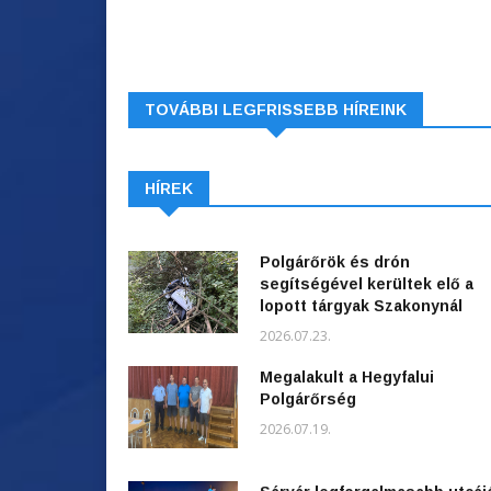
TOVÁBBI LEGFRISSEBB HÍREINK
HÍREK
Polgárőrök és drón
segítségével kerültek elő a
lopott tárgyak Szakonynál
2026.07.23.
Megalakult a Hegyfalui
Polgárőrség
2026.07.19.