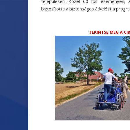
településen.
Közel 60 fős eseményen, a
biztosította a biztonságos átkelést a progr
TEKINTSE MEG A C