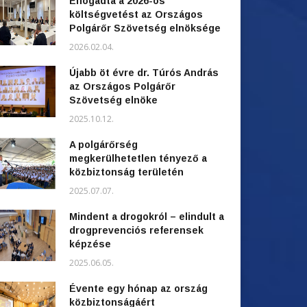
Elfogadta a 2026-os
költségvetést az Országos
Polgárőr Szövetség elnöksége
2026.02.04.
Újabb öt évre dr. Túrós András
az Országos Polgárőr
Szövetség elnöke
2025.10.12.
A polgárőrség
megkerülhetetlen tényező a
közbiztonság területén
2025.07.07.
Mindent a drogokról – elindult a
drogprevenciós referensek
képzése
2025.06.05.
Évente egy hónap az ország
közbiztonságáért