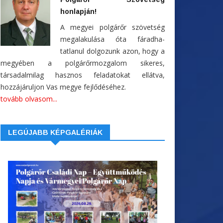
honlapján!
A megyei polgárőr szövetség
megalakulása óta fáradha-
tatlanul dolgozunk azon, hogy a
megyében a polgárőrmozgalom sikeres,
társadalmilag hasznos feladatokat ellátva,
hozzájáruljon Vas megye fejlődéséhez.
tovább olvasom...
LEGÚJABB KÉPGALÉRIÁK