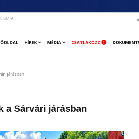
ldalán!
FŐOLDAL
HÍREK
MÉDIA
CSATLAKOZZ
DOKUMENT
ári járásban
 a Sárvári járásban