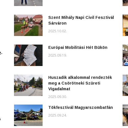
Szent Mihály Napi Civil Fesztivál
Sárváron
2025.10.02.
Európai Mobilitási Hét Bükön
2-
2025.09.19.
Huszadik alkalommal rendezték
meg a Csörötneki Szüreti
Vigadalmat
2025.09.30.
Tökfesztivál Magyarszombatfán
2025.09.24.
s