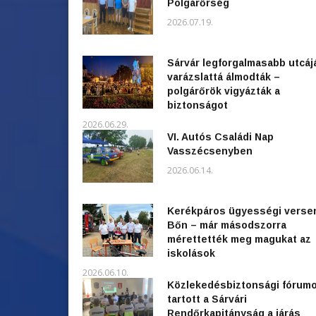
Polgárőrség
2026.07.19.
Sárvár legforgalmasabb utcáj
varázslattá álmodták –
polgárőrök vigyázták a
biztonságot
2026.06.29.
VI. Autós Családi Nap
Vasszécsenyben
2026.06.14.
Kerékpáros ügyességi verse
Bőn – már másodszorra
mérettették meg magukat az
iskolások
2026.06.10.
Közlekedésbiztonsági fórum
tartott a Sárvári
Rendőrkapitányság a járás