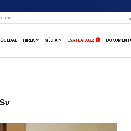
ldalán!
FŐOLDAL
HÍREK
MÉDIA
CSATLAKOZZ
DOKUMENT
Sv