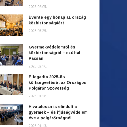
2025.06.05.
Évente egy hónap az ország
közbiztonságáért
2025.05.25.
Gyermekvédelemről és
közbiztonságról – ezúttal
Pacsán
2025.02.16.
Elfogadta 2025-ös
költségvetését az Országos
Polgárőr Szövetség
2025.01.18.
Hivatalosan is elindult a
gyermek – és ifjúságvédelem
éve a polgárőrségnél
2025.01.13.