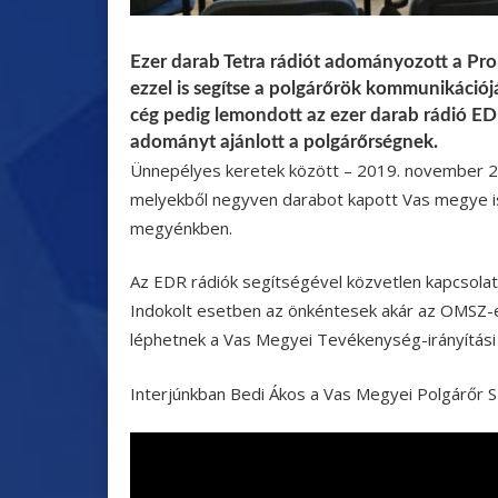
Ezer darab Tetra rádiót adományozott a Pr
ezzel is segítse a polgárőrök kommunikáció
cég pedig lemondott az ezer darab rádió EDR
adományt ajánlott a polgárőrségnek.
Ünnepélyes keretek között – 2019. november 2
melyekből negyven darabot kapott Vas megye is.
megyénkben.
Az EDR rádiók segítségével közvetlen kapcsolat 
Indokolt esetben az önkéntesek akár az OMSZ-e
léphetnek a Vas Megyei Tevékenység-irányítási
Interjúnkban Bedi Ákos a Vas Megyei Polgárőr Sz