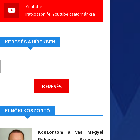
Youtube
Iratkozzon fel Youtube csatornánkra
KERESÉS A HÍREKBEN
ELNÖKI KÖSZÖNTŐ
Köszöntöm a Vas Megyei
Polgárőr Szövetség