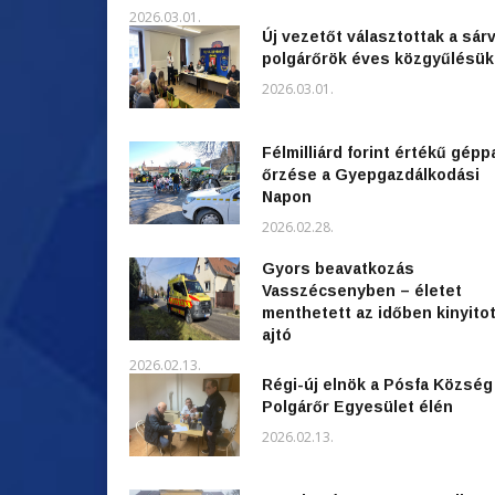
2026.03.01.
Új vezetőt választottak a sárv
polgárőrök éves közgyűlésü
2026.03.01.
Félmilliárd forint értékű gépp
őrzése a Gyepgazdálkodási
Napon
2026.02.28.
Gyors beavatkozás
Vasszécsenyben – életet
menthetett az időben kinyitot
ajtó
2026.02.13.
Régi-új elnök a Pósfa Község
Polgárőr Egyesület élén
2026.02.13.