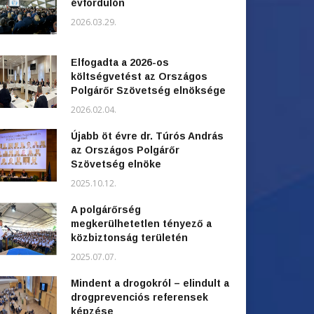
évfordulón
2026.03.29.
Elfogadta a 2026-os
költségvetést az Országos
Polgárőr Szövetség elnöksége
2026.02.04.
Újabb öt évre dr. Túrós András
az Országos Polgárőr
Szövetség elnöke
2025.10.12.
A polgárőrség
megkerülhetetlen tényező a
közbiztonság területén
2025.07.07.
Mindent a drogokról – elindult a
drogprevenciós referensek
képzése