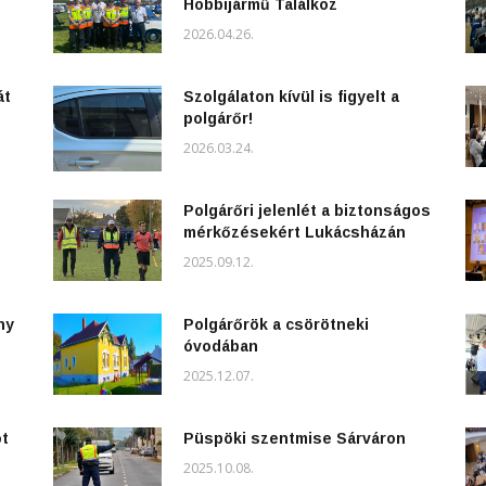
Hobbijármű Találkoz
2026.04.26.
át
Szolgálaton kívül is figyelt a
polgárőr!
2026.03.24.
Polgárőri jelenlét a biztonságos
mérkőzésekért Lukácsházán
2025.09.12.
ny
Polgárőrök a csörötneki
óvodában
2025.12.07.
ot
Püspöki szentmise Sárváron
2025.10.08.