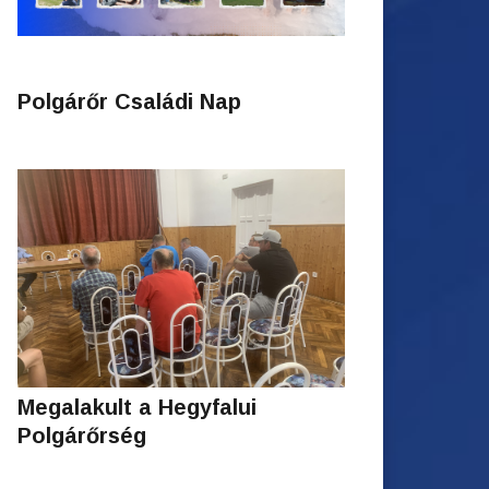
Polgárőr Családi Nap
Megalakult a Hegyfalui
Polgárőrség