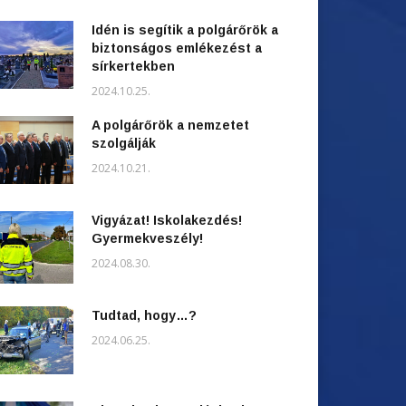
Idén is segítik a polgárőrök a
biztonságos emlékezést a
sírkertekben
2024.10.25.
A polgárőrök a nemzetet
szolgálják
2024.10.21.
Vigyázat! Iskolakezdés!
Gyermekveszély!
2024.08.30.
Tudtad, hogy…?
2024.06.25.