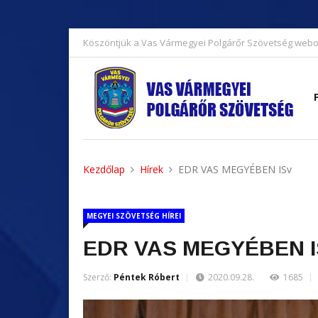
Köszöntjük a Vas Vármegyei Polgárőr Szövetség webo
Kezdőlap
Hírek
EDR VAS MEGYÉBEN ISv
MEGYEI SZÖVETSÉG HÍREI
EDR VAS MEGYÉBEN I
Szerző:
Péntek Róbert
2020.09.28.
1685