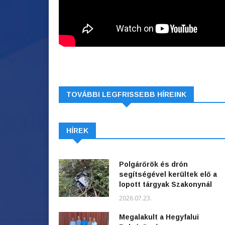
TOVÁBBI LEGFRISSEBB HÍREINK
HÍREK
Polgárőrök és drón
segítségével kerültek elő a
lopott tárgyak Szakonynál
2026.07.23.
Megalakult a Hegyfalui