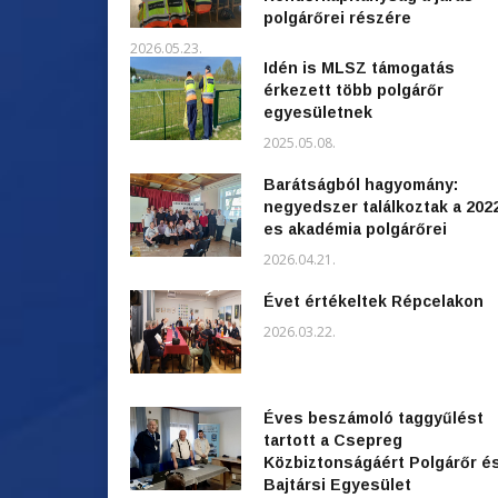
polgárőrei részére
2026.05.23.
Idén is MLSZ támogatás
érkezett több polgárőr
egyesületnek
2025.05.08.
Barátságból hagyomány:
negyedszer találkoztak a 202
es akadémia polgárőrei
2026.04.21.
Évet értékeltek Répcelakon
2026.03.22.
Éves beszámoló taggyűlést
tartott a Csepreg
Közbiztonságáért Polgárőr é
Bajtársi Egyesület