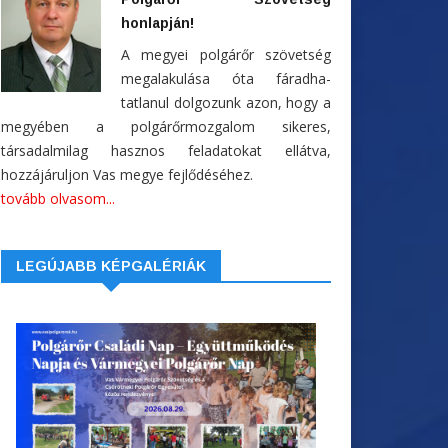
honlapján!
A megyei polgárőr szövetség
megalakulása óta fáradha-
tatlanul dolgozunk azon, hogy a
megyében a polgárőrmozgalom sikeres,
társadalmilag hasznos feladatokat ellátva,
hozzájáruljon Vas megye fejlődéséhez.
tovább olvasom...
LEGÚJABB KÉPGALÉRIÁK