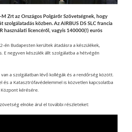
o-M Zrt az Országos Polgárőr Szövetségnek, hogy
ját szolgálatadás közben. Az AIRBUS DS SLC francia
 használati licencéről, vagyis 140000(!) eurós
2-én Budapesten kerültek átadásra a készülékek,
 E negyven készülék állt szolgálatba a hétvégén
van a szolgálatban lévő kollégák és a rendőrség között.
l és a Katasztrófavédelemmel is közvetlen kapcsolatba
 Központ kérésére.
övetség elnöke árul el további részleteket: