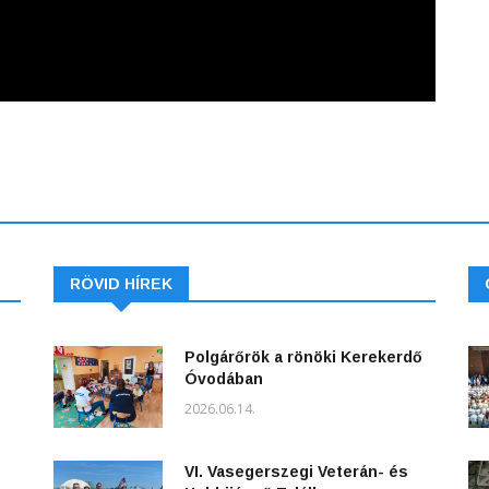
RÖVID HÍREK
Polgárőrök a rönöki Kerekerdő
Óvodában
2026.06.14.
VI. Vasegerszegi Veterán- és