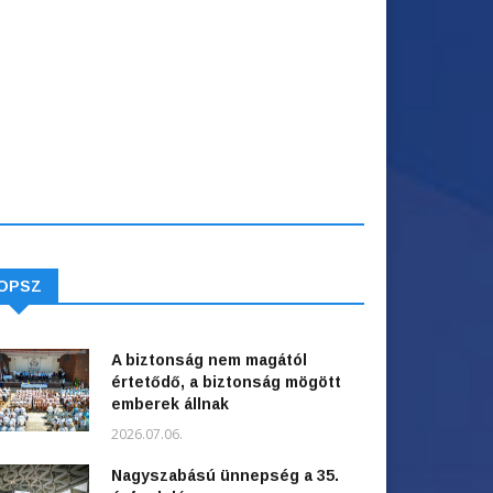
OPSZ
A biztonság nem magától
értetődő, a biztonság mögött
emberek állnak
2026.07.06.
Nagyszabású ünnepség a 35.