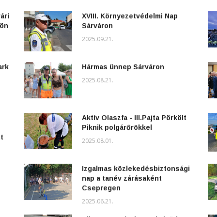
ári
XVIII. Környezetvédelmi Nap
kön
Sárváron
2025.09.21.
ark
Hármas ünnep Sárváron
2025.08.21.
Aktív Olaszfa - III.Pajta Pörkölt
Piknik polgárőrökkel
t
2025.08.01.
Izgalmas közlekedésbiztonsági
nap a tanév zárásaként
Csepregen
2025.06.21.