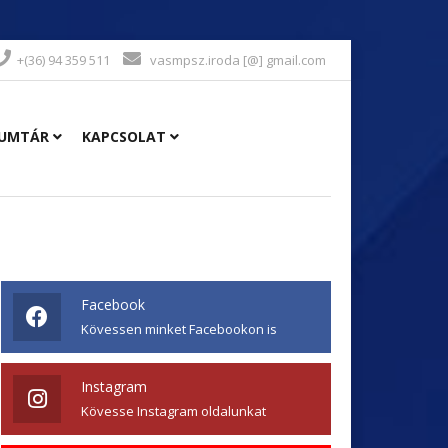
+(36) 94 359 511
vasmpsz.iroda [@] gmail.com
UMTÁR
KAPCSOLAT
Facebook
Kövessen minket Facebookon is
Instagram
Kövesse Instagram oldalunkat