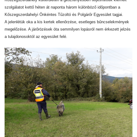
szolgálatot kettő héten át naponta három különböző időpontban a
Kőszegszerdahelyi Önkéntes Tűzoltó és Polgárőr Egyesület tagjai.
A jelenlétük oka a kis kertek ellenőrzése, esetleges bűncselekmények
megelőzése. A járőrözések óta semmilyen lopásról nem érkezett jelzés
a tulajdonosoktól az egyesület felé.