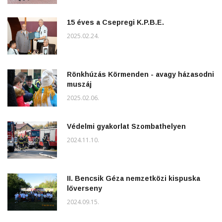
15 éves a Csepregi K.P.B.E.
2025.02.24.
Rönkhúzás Körmenden - avagy házasodni
muszáj
2025.02.06.
Védelmi gyakorlat Szombathelyen
2024.11.10.
II. Bencsik Géza nemzetközi kispuska
lőverseny
2024.09.15.