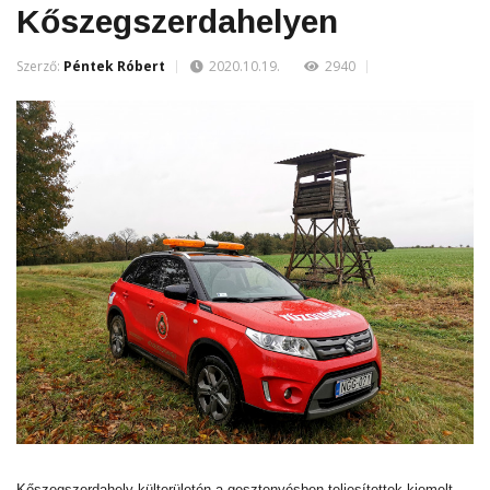
Kőszegszerdahelyen
Szerző:
Péntek Róbert
2020.10.19.
2940
Kőszegszerdahely külterületén a gesztenyésben teljesítettek kiemelt