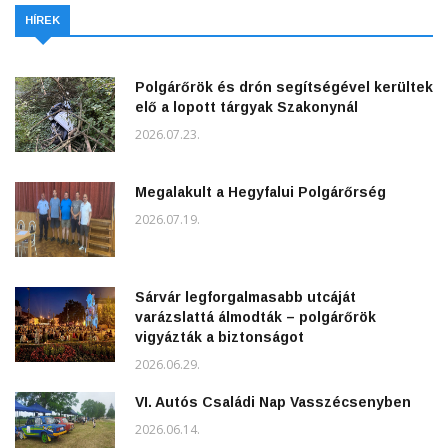
HÍREK
Polgárőrök és drón segítségével kerültek
elő a lopott tárgyak Szakonynál
2026.07.23.
Megalakult a Hegyfalui Polgárőrség
2026.07.19.
Sárvár legforgalmasabb utcáját
varázslattá álmodták – polgárőrök
vigyázták a biztonságot
2026.06.29.
VI. Autós Családi Nap Vasszécsenyben
2026.06.14.