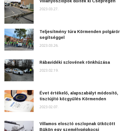
Villanyoszlopok dőltek ki Csepregen
2023.03.27.
Teljesítmény túra Körmenden polgárőr
segítséggel
2023.03.26.
Rábavidéki szlovének rönkhúzása
2023.02.19.
Évet értékelő, alapszabályt módosító,
tisztújító közgyűlés Körmenden
2023.02.07.
Villamos elosztó oszlopnak ütközött
Bükön egy személygépkocsi