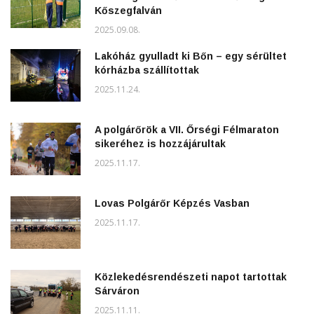
Kőszegfalván
2025.09.08.
Lakóház gyulladt ki Bőn – egy sérültet
kórházba szállítottak
2025.11.24.
A polgárőrök a VII. Őrségi Félmaraton
sikeréhez is hozzájárultak
2025.11.17.
Lovas Polgárőr Képzés Vasban
2025.11.17.
Közlekedésrendészeti napot tartottak
Sárváron
2025.11.11.