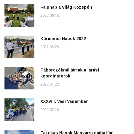
Falunap a Világ Közepén
2022.09.13.
Körmendi Napok 2022
2022.08.25.
Táborozóknál jártak a járási
koordinátorok
2022.07.22.
XXXVIII. Vasi Vasember
2022.07.18.
Fazekas Napok Magyarszombatfán