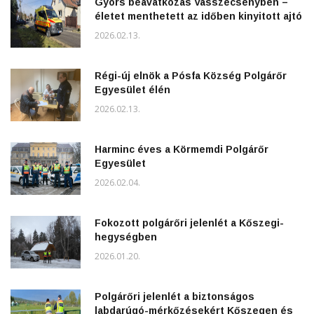
Gyors beavatkozás Vasszécsenyben –
életet menthetett az időben kinyitott ajtó
2026.02.13.
Régi-új elnök a Pósfa Község Polgárőr
Egyesület élén
2026.02.13.
Harminc éves a Körmemdi Polgárőr
Egyesület
2026.02.04.
Fokozott polgárőri jelenlét a Kőszegi-
hegységben
2026.01.20.
Polgárőri jelenlét a biztonságos
labdarúgó-mérkőzésekért Kőszegen és