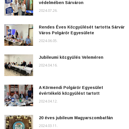
védelmében Sárváron
2024.07.26.
Rendes Éves Közgyűlését tartotta Sárvár
Város Polgárőr Egyesülete
2024.06.05.
Jubileumi közgyűlés Veleméren
2024.04.16.
A Körmendi Polgárőr Egyesület
évértékelő közgyűlést tartott
2024.04.12.
20 éves jubileum Magyarszombatfán
2024.03.11.