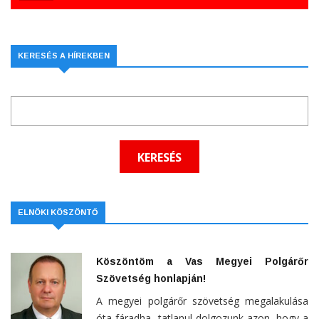
KERESÉS A HÍREKBEN
ELNÖKI KÖSZÖNTŐ
Köszöntöm a Vas Megyei Polgárőr
Szövetség honlapján!
A megyei polgárőr szövetség megalakulása
óta fáradha- tatlanul dolgozunk azon, hogy a