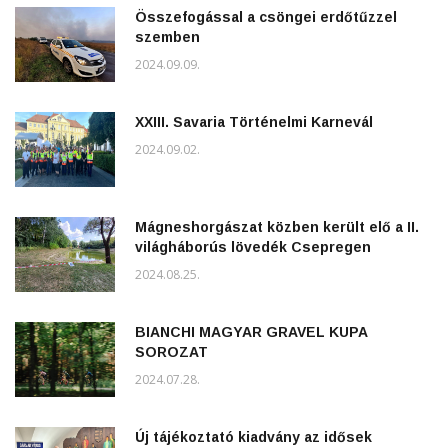
Összefogással a csöngei erdőtűzzel
szemben
2024.09.09.
XXIII. Savaria Történelmi Karnevál
2024.09.02.
Mágneshorgászat közben került elő a II.
világháborús lövedék Csepregen
2024.08.25.
BIANCHI MAGYAR GRAVEL KUPA
SOROZAT
2024.07.28.
Új tájékoztató kiadvány az idősek