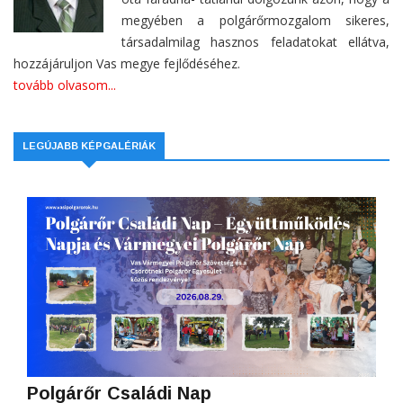
megyében a polgárőrmozgalom sikeres,
társadalmilag hasznos feladatokat ellátva,
hozzájáruljon Vas megye fejlődéséhez.
tovább olvasom...
LEGÚJABB KÉPGALÉRIÁK
Polgárőr Családi Nap