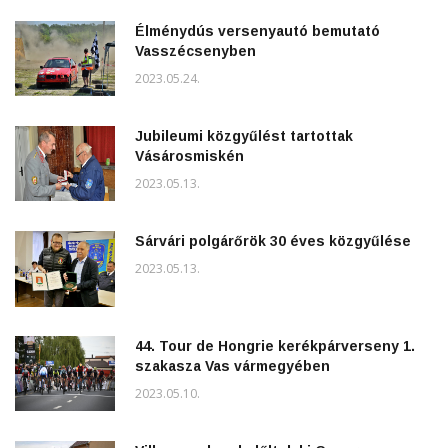
Élménydús versenyautó bemutató
Vasszécsenyben
2023.05.24.
Jubileumi közgyűlést tartottak
Vásárosmiskén
2023.05.13.
Sárvári polgárőrök 30 éves közgyűlése
2023.05.13.
44. Tour de Hongrie kerékpárverseny 1.
szakasza Vas vármegyében
2023.05.10.