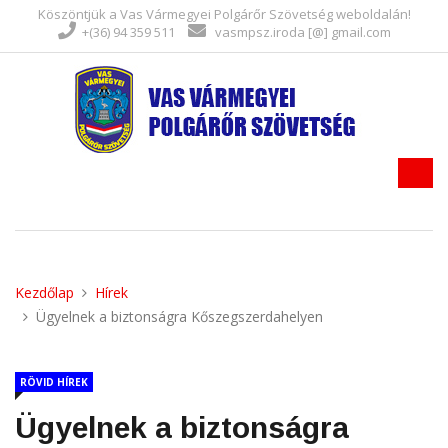
Köszöntjük a Vas Vármegyei Polgárőr Szövetség weboldalán!
+(36) 94 359 511
vasmpsz.iroda [@] gmail.com
Kezdőlap
Hírek
Ügyelnek a biztonságra Kőszegszerdahelyen
RÖVID HÍREK
Ügyelnek a biztonságra