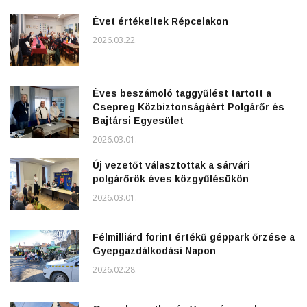
Évet értékeltek Répcelakon
2026.03.22.
Éves beszámoló taggyűlést tartott a
Csepreg Közbiztonságáért Polgárőr és
Bajtársi Egyesület
2026.03.01.
Új vezetőt választottak a sárvári
polgárőrök éves közgyűlésükön
2026.03.01.
Félmilliárd forint értékű géppark őrzése a
Gyepgazdálkodási Napon
2026.02.28.