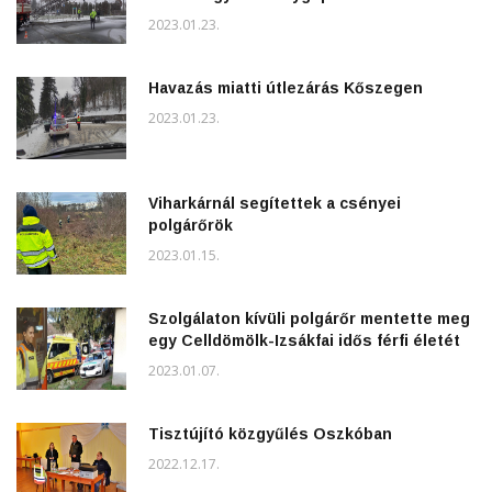
2023.01.23.
Havazás miatti útlezárás Kőszegen
2023.01.23.
Viharkárnál segítettek a csényei
polgárőrök
2023.01.15.
Szolgálaton kívüli polgárőr mentette meg
egy Celldömölk-Izsákfai idős férfi életét
2023.01.07.
Tisztújító közgyűlés Oszkóban
2022.12.17.