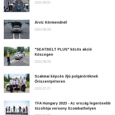
2023.09.01.
Árvíz Körmendnél
2023.08.09.
"SEATBELT PLUS" közös akció
Kőszegen
2023.08.09.
Szakmai képzés ifjú polgárőröknek
Őriszentpéteren
2023.07.27.
TFA Hungary 2023 - Az ország legerősebb
tűzoltója verseny Szombathelyen