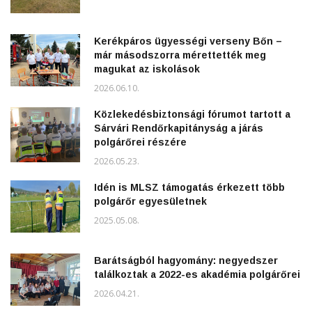
Kerékpáros ügyességi verseny Bőn –
már másodszorra mérettették meg
magukat az iskolások
2026.06.10.
Közlekedésbiztonsági fórumot tartott a
Sárvári Rendőrkapitányság a járás
polgárőrei részére
2026.05.23.
Idén is MLSZ támogatás érkezett több
polgárőr egyesületnek
2025.05.08.
Barátságból hagyomány: negyedszer
találkoztak a 2022-es akadémia polgárőrei
2026.04.21.