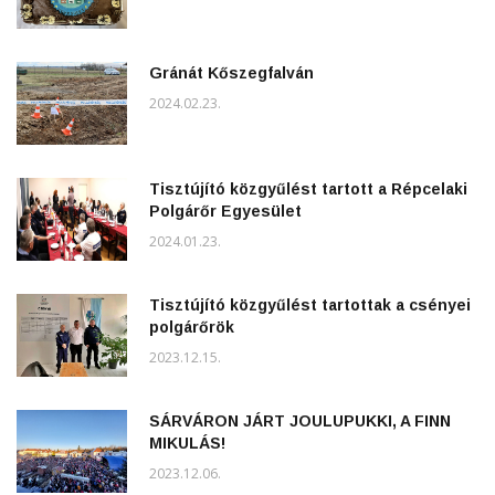
Gránát Kőszegfalván
2024.02.23.
Tisztújító közgyűlést tartott a Répcelaki
Polgárőr Egyesület
2024.01.23.
Tisztújító közgyűlést tartottak a csényei
polgárőrök
2023.12.15.
SÁRVÁRON JÁRT JOULUPUKKI, A FINN
MIKULÁS!
2023.12.06.