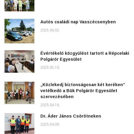
Autós családi nap Vasszécsenyben
2025.06.02.
Évértékelő közgyűlést tartott a Répcelaki
Polgárőr Egyesület
2025.05.10.
„Közlekedj biztonságosan két keréken”
vetélkedő a Bük Polgárőr Egyesület
szervezésében
2025.04.16.
Dr. Áder János Csörötneken
2025.04.09.