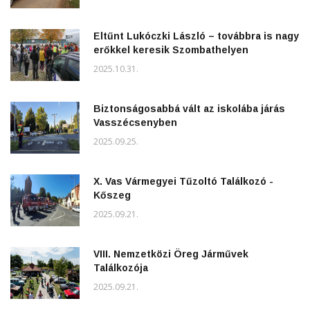
Eltűnt Lukóczki László – továbbra is nagy
erőkkel keresik Szombathelyen
2025.10.31.
Biztonságosabbá vált az iskolába járás
Vasszécsenyben
2025.09.25.
X. Vas Vármegyei Tűzoltó Találkozó -
Kőszeg
2025.09.21.
VIII. Nemzetközi Öreg Járművek
Találkozója
2025.09.21.