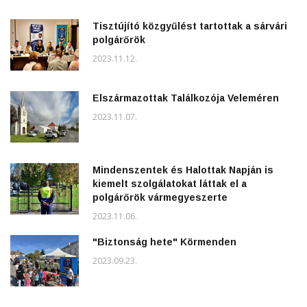
Tisztújító közgyűlést tartottak a sárvári
polgárőrök
2023.11.12.
Elszármazottak Találkozója Veleméren
2023.11.07.
Mindenszentek és Halottak Napján is
kiemelt szolgálatokat láttak el a
polgárőrök vármegyeszerte
2023.11.06.
"Biztonság hete" Körmenden
2023.09.23.