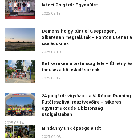
Ivánci Polgárőr Egyesület
2025.08.13.
Demens hölgy tűnt el Csepregen,
Sikeresen megtalálták – Fontos üzenet a
családoknak
2025.07.10.
Két keréken a biztonság felé – Élmény és
tanulás a bői iskolásoknak
2025.06.17.
24 polgárőr vigyázott a V. Répce Running
Futófesztivál résztvevőire – sikeres
együttműködés a biztonság
szolgálatában
2025.06.14.
Mindannyiunk épsége a tét
2025.06.08.