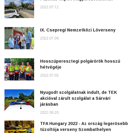
2022.07.12.
IX. Csepregi Nemzetközi Lőverseny
2022.07.09.
Hosszúperesztegi polgárőrök hosszú
hétvégéje
2022.07.03.
Nyugodt szolgálatnak indult, de TEK
akcióval zárult szolgálat a Sárvári
járásban
2022.06.20.
TFA Hungary 2022 - Az ország legerősebb
tűzoltója verseny Szombathelyen