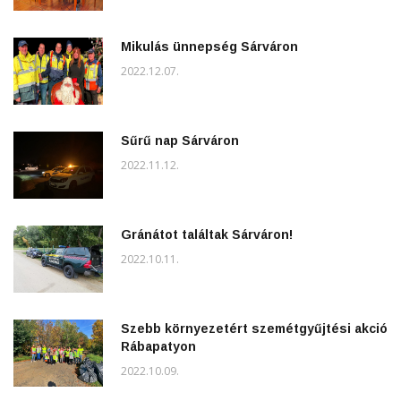
Mikulás ünnepség Sárváron
2022.12.07.
Sűrű nap Sárváron
2022.11.12.
Gránátot találtak Sárváron!
2022.10.11.
Szebb környezetért szemétgyűjtési akció
Rábapatyon
2022.10.09.