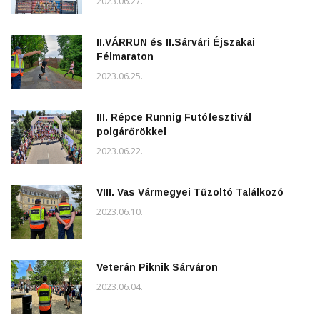
2023.06.27.
II.VÁRRUN és II.Sárvári Éjszakai
Félmaraton
2023.06.25.
III. Répce Runnig Futófesztivál
polgárőrökkel
2023.06.22.
VIII. Vas Vármegyei Tűzoltó Találkozó
2023.06.10.
Veterán Piknik Sárváron
2023.06.04.