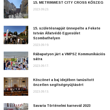
15. METRINWEST CITY CROSS KŐSZEG
2023.09.23.
15. születésnapját ünnepelte a Fekete
István Állatvédő Egyesület
Szombathelyen
2023.09.19.
Rábapatyon járt a VMPSZ Kommunikációs
sátra
2023.09.17.
Köszönet a baj idejében tanúsított
önzetlen segítségnyújtásért
2023.09.13.
Savaria Történelmi karnevál 2023