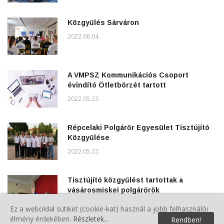
Közgyűlés Sárváron
2022.06.04.
A VMPSZ Kommunikációs Csoport
évindító Ötletbörzét tartott
2022.05.23.
Répcelaki Polgárőr Egyesület Tisztújító
Közgyűlése
2022.05.22.
Tisztújító közgyűlést tartottak a
vásárosmiskei polgárőrök
2022.05.07.
Ez a weboldal sütiket (cookie-kat) használ a jobb felhasználói
élmény érdekében.
Részletek...
Rendben!