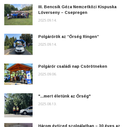
III. Bencsik Géza Nemzetközi Kispuska
Lőverseny – Csepregen
2025.09.14.
Polgárőrök az “Őrség Ringen”
2025.09.14.
Polgárőr családi nap Csörötneken
2025.09.06.
"...mert életünk az Őrség"
2025.08.13.
Három évtized szolgálatban – 30 éves az