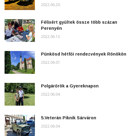
2022.06.20.
Félixért gyűltek össze több százan
Perenyén
2022.06.13.
Pünkösd hétfői rendezvények Rönökön
2022.06.07.
Polgárőrök a Gyereknapon
2022.06.04.
5.Veterán Piknik Sárváron
2022.06.04.