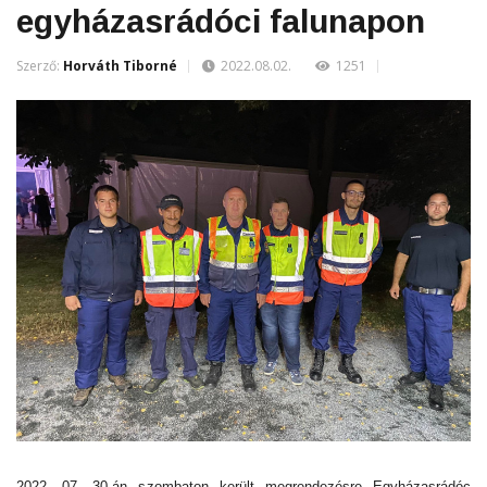
egyházasrádóci falunapon
Szerző:
Horváth Tiborné
2022.08.02.
1251
2022. 07. 30-án szombaton került megrendezésre Egyházasrádóc