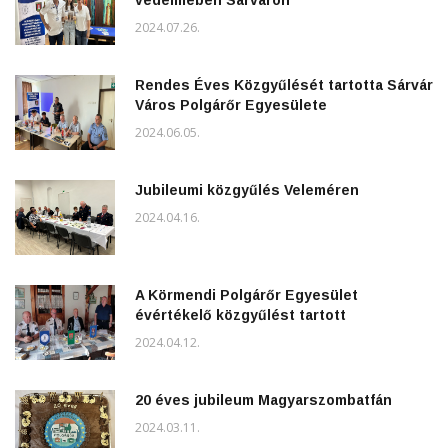
2024.07.26.
Rendes Éves Közgyűlését tartotta Sárvár
Város Polgárőr Egyesülete
2024.06.05.
Jubileumi közgyűlés Veleméren
2024.04.16.
A Körmendi Polgárőr Egyesület
évértékelő közgyűlést tartott
2024.04.12.
20 éves jubileum Magyarszombatfán
2024.03.11.