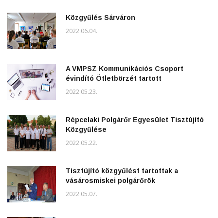
Közgyűlés Sárváron
2022.06.04.
A VMPSZ Kommunikációs Csoport
évindító Ötletbörzét tartott
2022.05.23.
Répcelaki Polgárőr Egyesület Tisztújító
Közgyűlése
2022.05.22.
Tisztújító közgyűlést tartottak a
vásárosmiskei polgárőrök
2022.05.07.