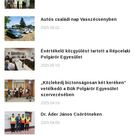
Autós családi nap Vasszécsenyben
2025.06.02.
Évértékelő közgyűlést tartott a Répcelaki
Polgárőr Egyesület
2025.05.10.
„Közlekedj biztonságosan két keréken”
vetélkedő a Bük Polgárőr Egyesület
szervezésében
2025.04.16.
Dr. Áder János Csörötneken
2025.04.09.