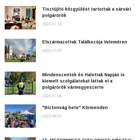
Tisztújító közgyűlést tartottak a sárvári
polgárőrök
2023.11.12.
Elszármazottak Találkozója Veleméren
2023.11.07.
Mindenszentek és Halottak Napján is
kiemelt szolgálatokat láttak el a
polgárőrök vármegyeszerte
2023.11.06.
"Biztonság hete" Körmenden
2023.09.23.