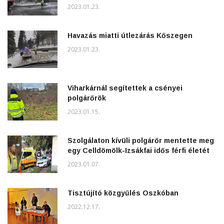
2023.01.23.
Havazás miatti útlezárás Kőszegen
2023.01.23.
Viharkárnál segítettek a csényei
polgárőrök
2023.01.15.
Szolgálaton kívüli polgárőr mentette meg
egy Celldömölk-Izsákfai idős férfi életét
2023.01.07.
Tisztújító közgyűlés Oszkóban
2022.12.17.