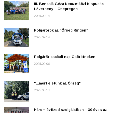
III. Bencsik Géza Nemzetközi Kispuska
Lőverseny – Csepregen
2025.09.14.
Polgárőrök az “Őrség Ringen”
2025.09.14.
Polgárőr családi nap Csörötneken
2025.09.06.
"...mert életünk az Őrség"
2025.08.13.
Három évtized szolgálatban – 30 éves az