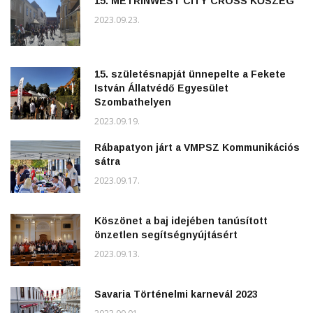
15. METRINWEST CITY CROSS KŐSZEG
2023.09.23.
15. születésnapját ünnepelte a Fekete
István Állatvédő Egyesület
Szombathelyen
2023.09.19.
Rábapatyon járt a VMPSZ Kommunikációs
sátra
2023.09.17.
Köszönet a baj idejében tanúsított
önzetlen segítségnyújtásért
2023.09.13.
Savaria Történelmi karnevál 2023