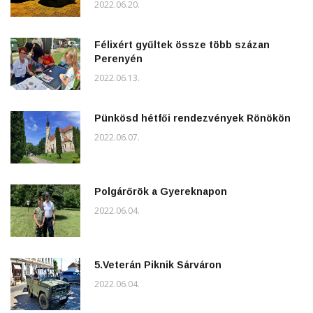
2022.06.20.
Félixért gyűltek össze több százan
Perenyén
2022.06.13.
Pünkösd hétfői rendezvények Rönökön
2022.06.07.
Polgárőrök a Gyereknapon
2022.06.04.
5.Veterán Piknik Sárváron
2022.06.04.