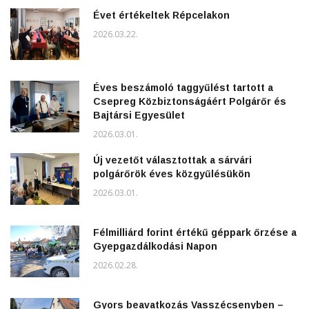
Évet értékeltek Répcelakon
2026.03.22.
Éves beszámoló taggyűlést tartott a
Csepreg Közbiztonságáért Polgárőr és
Bajtársi Egyesület
2026.03.01.
Új vezetőt választottak a sárvári
polgárőrök éves közgyűlésükön
2026.03.01.
Félmilliárd forint értékű géppark őrzése a
Gyepgazdálkodási Napon
2026.02.28.
Gyors beavatkozás Vasszécsenyben –