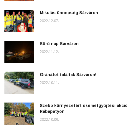
Mikulás ünnepség Sárváron
2022.12.07.
Sűrű nap Sárváron
2022.11.12.
Gránátot találtak Sárváron!
2022.10.11.
Szebb környezetért szemétgyűjtési akció
Rábapatyon
2022.10.09.