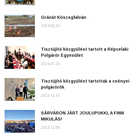
Gránát Kőszegfalván
2024.02.23.
Tisztújító közgyűlést tartott a Répcelaki
Polgárőr Egyesület
2024.01.23.
Tisztújító közgyűlést tartottak a csényei
polgárőrök
2023.12.15.
SÁRVÁRON JÁRT JOULUPUKKI, A FINN
MIKULÁS!
2023.12.06.