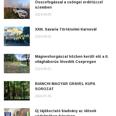
Összefogással a csöngei erdőtűzzel
szemben
2024.09.09.
XXIII. Savaria Történelmi Karnevál
2024.09.02.
Mágneshorgászat közben került elő a II.
világháborús lövedék Csepregen
2024.08.25.
BIANCHI MAGYAR GRAVEL KUPA
SOROZAT
2024.07.28.
Új tájékoztató kiadvány az idősek
védelmében Sárváron