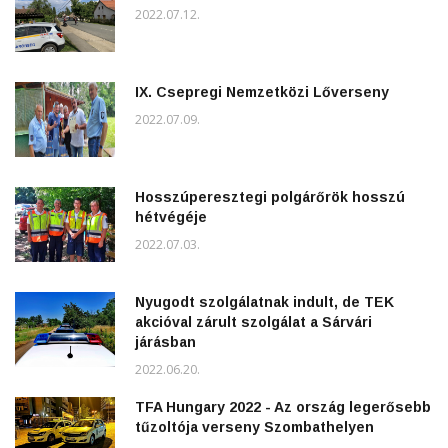
2022.07.12.
IX. Csepregi Nemzetközi Lőverseny
2022.07.09.
Hosszúperesztegi polgárőrök hosszú
hétvégéje
2022.07.03.
Nyugodt szolgálatnak indult, de TEK
akcióval zárult szolgálat a Sárvári
járásban
2022.06.20.
TFA Hungary 2022 - Az ország legerősebb
tűzoltója verseny Szombathelyen