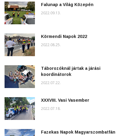
Falunap a Világ Közepén
2022.09.13.
Körmendi Napok 2022
2022.08.25.
Táborozóknál jártak a járási
koordinátorok
2022.07.22.
XXXVIII. Vasi Vasember
2022.07.18.
Fazekas Napok Magyarszombatfán