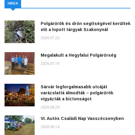
HÍREK
Polgárőrök és drón segítségével kerültek
elő a lopott tárgyak Szakonynál
2026.07.23.
Megalakult a Hegyfalui Polgárőrség
2026.07.19.
Sárvár legforgalmasabb utcáját
varázslattá álmodták – polgárőrök
vigyázták a biztonságot
2026.06.29.
VI. Autós Családi Nap Vasszécsenyben
2026.06.14.