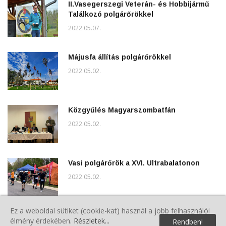
II.Vasegerszegi Veterán- és Hobbijármű
Találkozó polgárőrökkel
2022.05.07.
Májusfa állítás polgárőrökkel
2022.05.02.
Közgyűlés Magyarszombatfán
2022.05.02.
Vasi polgárőrök a XVI. Ultrabalatonon
2022.05.02.
Ez a weboldal sütiket (cookie-kat) használ a jobb felhasználói
Nagyszombat a rönöki Szent Imre
élmény érdekében.
Részletek...
Rendben!
templomnál