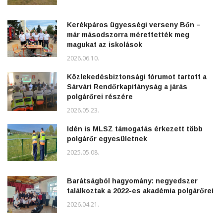
Kerékpáros ügyességi verseny Bőn –
már másodszorra mérettették meg
magukat az iskolások
2026.06.10.
Közlekedésbiztonsági fórumot tartott a
Sárvári Rendőrkapitányság a járás
polgárőrei részére
2026.05.23.
Idén is MLSZ támogatás érkezett több
polgárőr egyesületnek
2025.05.08.
Barátságból hagyomány: negyedszer
találkoztak a 2022-es akadémia polgárőrei
2026.04.21.