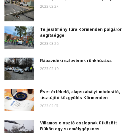
2023.03.27.
Teljesítmény túra Körmenden polgárőr
segítséggel
2023.03.26.
Rábavidéki szlovének rönkhúzása
2023.02.19.
Évet értékelő, alapszabályt módosító,
tisztújító közgyűlés Körmenden
2023.02.07.
Villamos elosztó oszlopnak ütközött
Bükön egy személygépkocsi