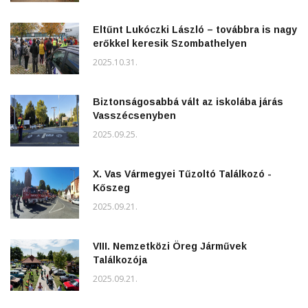
Eltűnt Lukóczki László – továbbra is nagy
erőkkel keresik Szombathelyen
2025.10.31.
Biztonságosabbá vált az iskolába járás
Vasszécsenyben
2025.09.25.
X. Vas Vármegyei Tűzoltó Találkozó -
Kőszeg
2025.09.21.
VIII. Nemzetközi Öreg Járművek
Találkozója
2025.09.21.