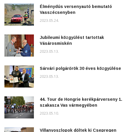
Élménydús versenyautó bemutató
Vasszécsenyben
2023.05.24.
Jubileumi közgyűlést tartottak
Vásárosmiskén
2023.05.13.
Sárvári polgárőrök 30 éves közgyűlése
2023.05.13.
44. Tour de Hongrie kerékpárverseny 1.
szakasza Vas vármegyében
2023.05.10.
Villanyoszlopok dőltek ki Csepregen