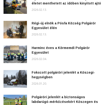
életet menthetett az időben kinyitott ajtó
2026.02.13.
Régi-új elnök a Pósfa Község Polgárőr
Egyesület élén
2026.02.13.
Harminc éves a Körmemdi Polgárőr
Egyesület
2026.02.04.
Fokozott polgárőri jelenlét a Kőszegi-
hegységben
2026.01.20.
Polgárőri jelenlét a biztonságos
labdarúgó-mérkőzésekért Kőszegen és