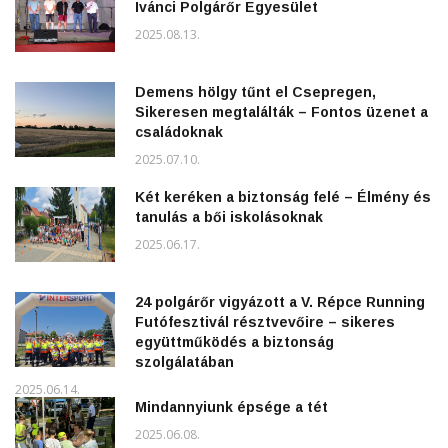
Ivánci Polgárőr Egyesület
2025.08.13.
Demens hölgy tűnt el Csepregen,
Sikeresen megtalálták – Fontos üzenet a
családoknak
2025.07.10.
Két keréken a biztonság felé – Élmény és
tanulás a bői iskolásoknak
2025.06.17.
24 polgárőr vigyázott a V. Répce Running
Futófesztivál résztvevőire – sikeres
együttműködés a biztonság
szolgálatában
2025.06.14.
Mindannyiunk épsége a tét
2025.06.08.