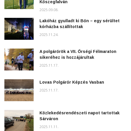
Kőszegfalván
2025.09.08.
Lakóház gyulladt ki Bőn – egy sérültet
kórházba szállítottak
2025.11.24.
A polgárőrök a VII. Őrségi Félmaraton
sikeréhez is hozzájárultak
2025.11.17.
Lovas Polgárőr Képzés Vasban
2025.11.17.
Közlekedésrendészeti napot tartottak
Sárváron
2025.11.11.