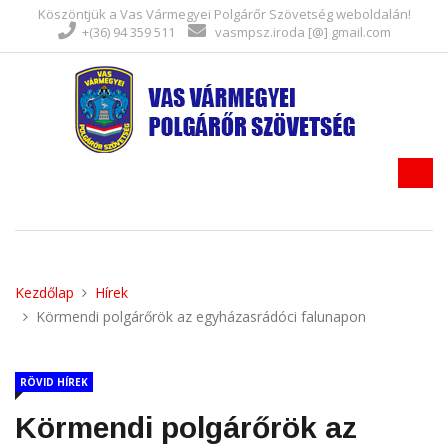
Köszöntjük a Vas Vármegyei Polgárőr Szövetség weboldalán!
+(36) 94 359 511
vasmpsz.iroda [@] gmail.com
Kezdőlap
Hírek
Körmendi polgárőrök az egyházasrádóci falunapon
RÖVID HÍREK
Körmendi polgárőrök az