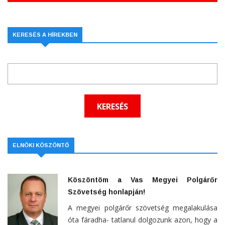
KERESÉS A HÍREKBEN
ELNÖKI KÖSZÖNTŐ
Köszöntöm a Vas Megyei Polgárőr
Szövetség honlapján!
A megyei polgárőr szövetség megalakulása
óta fáradha- tatlanul dolgozunk azon, hogy a