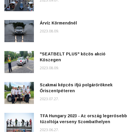
2023.09.01.
Árvíz Körmendnél
2023.08.09.
"SEATBELT PLUS" közös akció
Kőszegen
2023.08.09.
Szakmai képzés ifjú polgárőröknek
Őriszentpéteren
2023.07.27.
TFA Hungary 2023 - Az ország legerősebb
tűzoltója verseny Szombathelyen
2023.06.27.