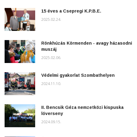
15 éves a Csepregi K.P.B.E.
2025.02.24.
Rönkhúzás Körmenden - avagy házasodni
muszáj
2025.02.06.
Védelmi gyakorlat Szombathelyen
2024.11.10.
II. Bencsik Géza nemzetközi kispuska
lőverseny
2024.09.15.