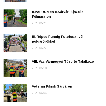
II.VÁRRUN és II.Sárvári Éjszakai
Félmaraton
2023.06.25.
III. Répce Runnig Futófesztivál
polgárőrökkel
2023.06.22.
VIII. Vas Vármegyei Tűzoltó Találkozó
2023.06.10.
Veterán Piknik Sárváron
2023.06.04.