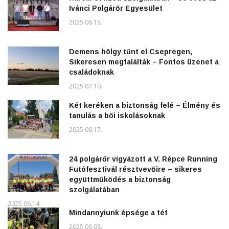
Ivánci Polgárőr Egyesület
2025.08.13.
Demens hölgy tűnt el Csepregen,
Sikeresen megtalálták – Fontos üzenet a
családoknak
2025.07.10.
Két keréken a biztonság felé – Élmény és
tanulás a bői iskolásoknak
2025.06.17.
24 polgárőr vigyázott a V. Répce Running
Futófesztivál résztvevőire – sikeres
együttműködés a biztonság
szolgálatában
2025.06.14.
Mindannyiunk épsége a tét
2025.06.08.