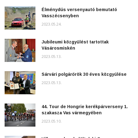
Élménydús versenyautó bemutató
Vasszécsenyben
2023.05.24.
Jubileumi közgyűlést tartottak
Vásárosmiskén
2023.05.13.
Sárvári polgárőrök 30 éves közgyűlése
2023.05.13.
44. Tour de Hongrie kerékpárverseny 1.
szakasza Vas vármegyében
2023.05.10.