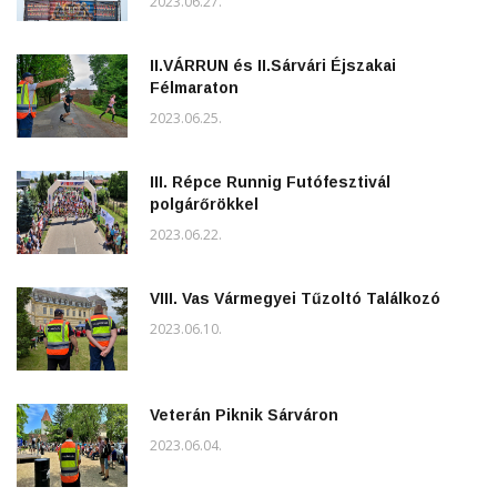
2023.06.27.
II.VÁRRUN és II.Sárvári Éjszakai
Félmaraton
2023.06.25.
III. Répce Runnig Futófesztivál
polgárőrökkel
2023.06.22.
VIII. Vas Vármegyei Tűzoltó Találkozó
2023.06.10.
Veterán Piknik Sárváron
2023.06.04.