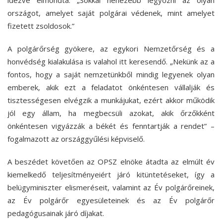
országot, amelyet saját polgárai védenek, mint amelyet
fizetett zsoldosok.”
A polgárőrség gyökere, az egykori Nemzetőrség és a
honvédség kialakulása is valahol itt keresendő. „Nekünk az a
fontos, hogy a saját nemzetünkből mindig legyenek olyan
emberek, akik ezt a feladatot önkéntesen vállalják és
tisztességesen elvégzik a munkájukat, ezért akkor működik
jól egy állam, ha megbecsüli azokat, akik őrzőkként
önkéntesen vigyázzák a békét és fenntartják a rendet” –
fogalmazott az országgyűlési képviselő.
A beszédet követően az OPSZ elnöke átadta az elmúlt év
kiemelkedő teljesítményeiért járó kitüntetéseket, így a
belügyminiszter elismeréseit, valamint az Év polgárőreinek,
az Év polgárőr egyesületeinek és az Év polgárőr
pedagógusainak járó díjakat.