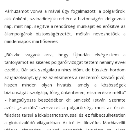
Párhuzamot vonva a mával úgy fogalmazott, a polgárőrök,
akik önként, szabadidejük terhére a biztonságért dolgoznak
nap, mint nap, segítve a rendőrség munkáját és erősítve az
állampolgárok biztonságérzetét, méltán nevezhetőek a
mindennapok mai hőseinek.
„Büszke vagyok arra, hogy Újbudán elvégeztem a
tanfolyamot és sikeres polgárőrvizsgát tettem néhány évvel
ezelőtt. Bár sok szolgálatra nincs időm, de büszkén hordom
az igazolványt, így ez az elismerés a részemről szívből jövő,
hiszen minden olyan hivatás, amely a közösségek
biztonságát szolgálja, főleg önkéntesen, elismerésre méltó”
– hangsúlyozta beszédében dr. Simicskó István. Szerinte
azért „zseniális” szervezet a polgárőrség, mert az őrzés
feladata társul a lokálpatriotizmussal és ez felbecsülhetetlen
a globalizálódó világunkban. Az író és filozófus Machiavellit
idézve elmondta: „Sokkal nehezebb legyőzni az olyan