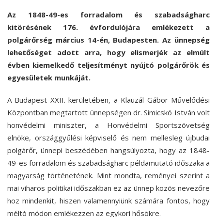
Az 1848-49-es forradalom és szabadságharc
kitörésének 176. évfordulójára emlékezett a
polgárőrség március 14-én, Budapesten. Az ünnepség
lehetőséget adott arra, hogy elismerjék az elmúlt
évben kiemelkedő teljesítményt nyújtó polgárőrök és
egyesületek munkáját.
A Budapest XXII. kerületében, a Klauzál Gábor Művelődési
Központban megtartott ünnepségen
dr. Simicskó István
volt
honvédelmi miniszter, a Honvédelmi Sportszövetség
elnöke, országgyűlési képviselő és nem mellesleg újbudai
polgárőr, ünnepi beszédében hangsúlyozta, hogy az 1848-
49-es forradalom és szabadságharc példamutató időszaka a
magyarság történetének. Mint mondta, reményei szerint a
mai viharos politikai időszakban ez az ünnep közös nevezőre
hoz mindenkit, hiszen valamennyiünk számára fontos, hogy
méltó módon emlékezzen az egykori hősökre.