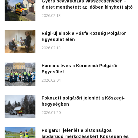
Gyors beavatkozás Vasszécsenyben –
életet menthetett az időben kinyitott ajtó
2026.02.13.
Régi-új elnök a Pósfa Község Polgárőr
Egyesület élén
2026.02.13.
Harminc éves a Körmemdi Polgárőr
Egyesület
2026.02.04.
Fokozott polgárőri jelenlét a Kőszegi-
hegységben
2026.01.20.
Polgárőri jelenlét a biztonságos
labdarúgó-mérkőzésekért Kőszegen és