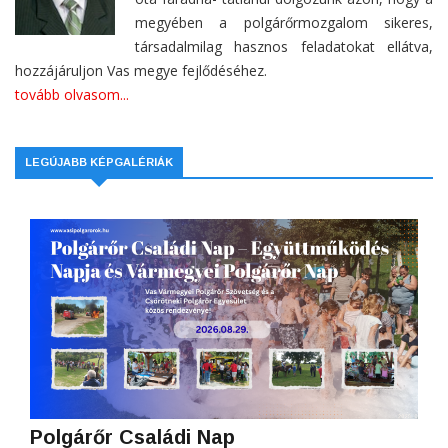
megyében a polgárőrmozgalom sikeres,
társadalmilag hasznos feladatokat ellátva,
hozzájáruljon Vas megye fejlődéséhez.
tovább olvasom...
LEGÚJABB KÉPGALÉRIÁK
Polgárőr Családi Nap