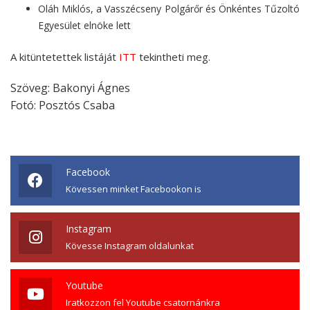
Oláh Miklós, a Vasszécseny Polgárőr és Önkéntes Tűzoltó
Egyesület elnöke lett
A kitüntetettek listáját
ITT
tekintheti meg.
Szöveg: Bakonyi Ágnes
Fotó: Posztós Csaba
Facebook
Kövessen minket Facebookon is
Instagram
Kövesse Instagram oldalunkat
Youtube
Iratkozzon fel Youtube csatornánkra