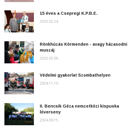
15 éves a Csepregi K.P.B.E.
2025.02.24.
Rönkhúzás Körmenden - avagy házasodni
muszáj
2025.02.06.
Védelmi gyakorlat Szombathelyen
2024.11.10.
II. Bencsik Géza nemzetközi kispuska
lőverseny
2024.09.15.