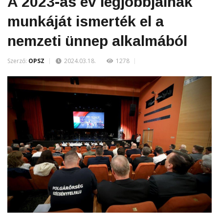
A 2023-as év legjobbjainak
munkáját ismerték el a
nemzeti ünnep alkalmából
Szerző:
OPSZ
2024.03.18.
1278