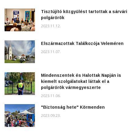
Tisztújító közgyűlést tartottak a sárvári
polgárőrök
2023.11.12.
Elszármazottak Találkozója Veleméren
2023.11.07.
Mindenszentek és Halottak Napján is
kiemelt szolgálatokat láttak el a
polgárőrök vármegyeszerte
2023.11.06.
"Biztonság hete" Körmenden
2023.09.23.