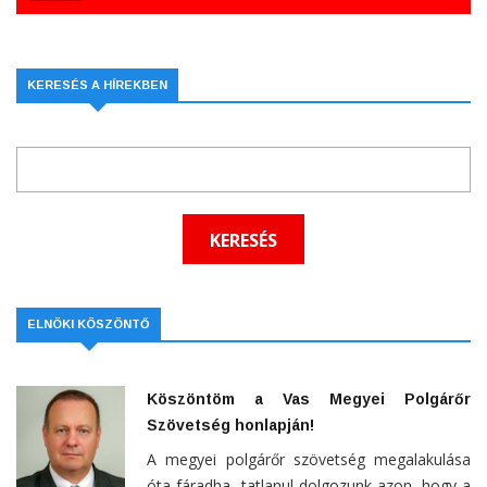
KERESÉS A HÍREKBEN
ELNÖKI KÖSZÖNTŐ
Köszöntöm a Vas Megyei Polgárőr
Szövetség honlapján!
A megyei polgárőr szövetség megalakulása
óta fáradha- tatlanul dolgozunk azon, hogy a