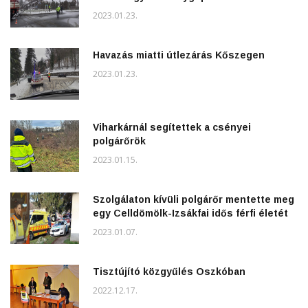
2023.01.23.
Havazás miatti útlezárás Kőszegen
2023.01.23.
Viharkárnál segítettek a csényei
polgárőrök
2023.01.15.
Szolgálaton kívüli polgárőr mentette meg
egy Celldömölk-Izsákfai idős férfi életét
2023.01.07.
Tisztújító közgyűlés Oszkóban
2022.12.17.