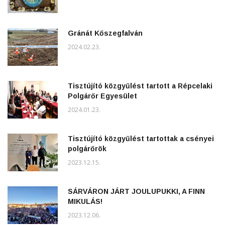
Gránát Kőszegfalván
2024.02.23.
Tisztújító közgyűlést tartott a Répcelaki
Polgárőr Egyesület
2024.01.23.
Tisztújító közgyűlést tartottak a csényei
polgárőrök
2023.12.15.
SÁRVÁRON JÁRT JOULUPUKKI, A FINN
MIKULÁS!
2023.12.06.