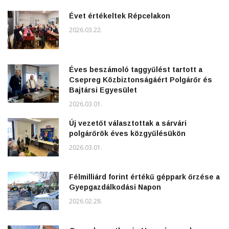
Évet értékeltek Répcelakon
2026.03.22.
Éves beszámoló taggyűlést tartott a
Csepreg Közbiztonságáért Polgárőr és
Bajtársi Egyesület
2026.03.01.
Új vezetőt választottak a sárvári
polgárőrök éves közgyűlésükön
2026.03.01.
Félmilliárd forint értékű géppark őrzése a
Gyepgazdálkodási Napon
2026.02.28.