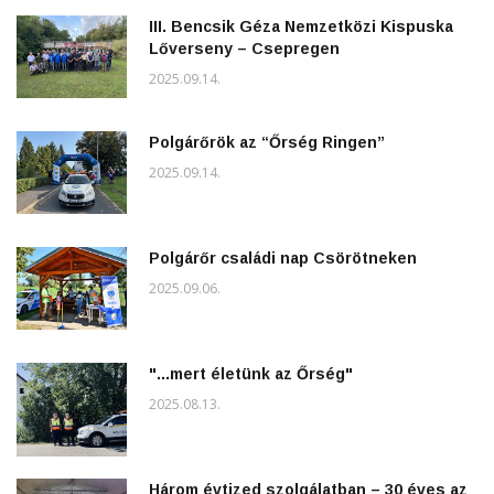
III. Bencsik Géza Nemzetközi Kispuska
Lőverseny – Csepregen
2025.09.14.
Polgárőrök az “Őrség Ringen”
2025.09.14.
Polgárőr családi nap Csörötneken
2025.09.06.
"...mert életünk az Őrség"
2025.08.13.
Három évtized szolgálatban – 30 éves az