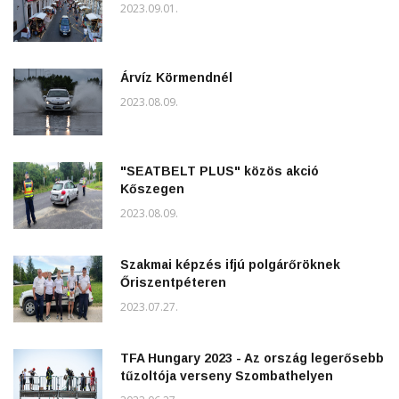
2023.09.01.
Árvíz Körmendnél
2023.08.09.
"SEATBELT PLUS" közös akció
Kőszegen
2023.08.09.
Szakmai képzés ifjú polgárőröknek
Őriszentpéteren
2023.07.27.
TFA Hungary 2023 - Az ország legerősebb
tűzoltója verseny Szombathelyen