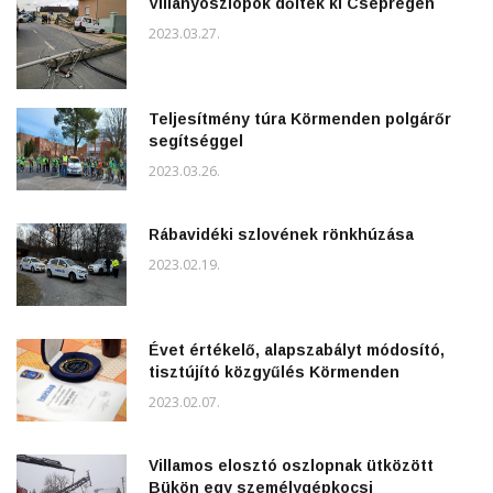
Villanyoszlopok dőltek ki Csepregen
2023.03.27.
Teljesítmény túra Körmenden polgárőr
segítséggel
2023.03.26.
Rábavidéki szlovének rönkhúzása
2023.02.19.
Évet értékelő, alapszabályt módosító,
tisztújító közgyűlés Körmenden
2023.02.07.
Villamos elosztó oszlopnak ütközött
Bükön egy személygépkocsi