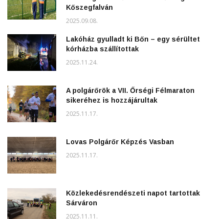
Kőszegfalván
2025.09.08.
Lakóház gyulladt ki Bőn – egy sérültet
kórházba szállítottak
2025.11.24.
A polgárőrök a VII. Őrségi Félmaraton
sikeréhez is hozzájárultak
2025.11.17.
Lovas Polgárőr Képzés Vasban
2025.11.17.
Közlekedésrendészeti napot tartottak
Sárváron
2025.11.11.