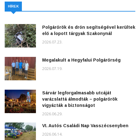
HÍREK
Polgárőrök és drón segítségével kerültek
elő a lopott tárgyak Szakonynál
2026.07.23.
Megalakult a Hegyfalui Polgárőrség
2026.07.19.
Sárvár legforgalmasabb utcáját
varázslattá álmodták – polgárőrök
vigyázták a biztonságot
2026.06.29.
VI. Autós Családi Nap Vasszécsenyben
2026.06.14.