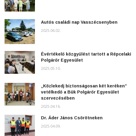
Autós családi nap Vasszécsenyben
2025.06.02.
Évértékelő közgyűlést tartott a Répcelaki
Polgárőr Egyesület
2025.05.10.
„Közlekedj biztonságosan két keréken”
vetélkedő a Bük Polgárőr Egyesület
szervezésében
2025.04.16.
Dr. Áder János Csörötneken
2025.04.09.