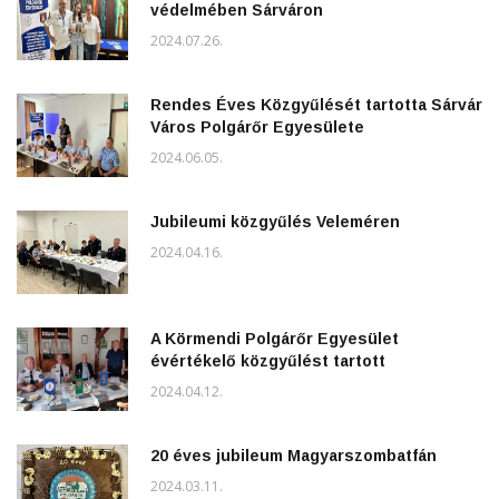
védelmében Sárváron
2024.07.26.
Rendes Éves Közgyűlését tartotta Sárvár
Város Polgárőr Egyesülete
2024.06.05.
Jubileumi közgyűlés Veleméren
2024.04.16.
A Körmendi Polgárőr Egyesület
évértékelő közgyűlést tartott
2024.04.12.
20 éves jubileum Magyarszombatfán
2024.03.11.