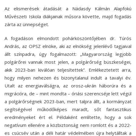
Az elismerések átadását a Nádasdy Kálmán Alapfokú
Művészeti Iskola diákjainak műsora követte, majd fogadás
zárta az ünnepséget.
A fogadáson elmondott pohárköszöntőjében
dr. Túrós
András,
az OPSZ elnöke, aki az elnökség jelenlévő tagjaival
állt színpadra, úgy fogalmazott: „Magyarország legjobb
polgárőrei vannak most jelen, a polgárőrség büszkeségei,
akik 2023-ban kiválóan teljesítettek”. Emlékeztetett arra,
hogy milyen nehezen és bizonytalanul indult a tavalyi év.
Utalt az energiaválságra, az orosz-ukrán háborúra és a
migrációra, de – mint mondta – óriási szerencséje lett végül
a polgárőrségnek 2023-ban, mert talpra állt, a kormányzat
segítségével működőképes maradt, sőt fantasztikus
eredményeket ért el. Példaként említette, hogy a sok
negatívum ellenére a közbiztonság nem romlott és a 2022-
es csúcsév után a déli határ védelmében újra helytálltak a