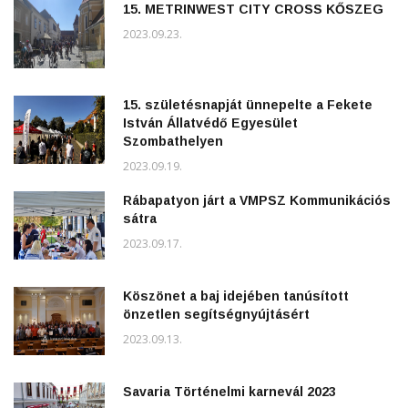
15. METRINWEST CITY CROSS KŐSZEG
2023.09.23.
15. születésnapját ünnepelte a Fekete
István Állatvédő Egyesület
Szombathelyen
2023.09.19.
Rábapatyon járt a VMPSZ Kommunikációs
sátra
2023.09.17.
Köszönet a baj idejében tanúsított
önzetlen segítségnyújtásért
2023.09.13.
Savaria Történelmi karnevál 2023