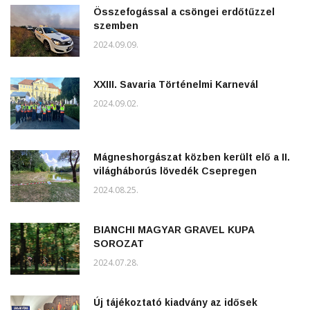
Összefogással a csöngei erdőtűzzel
szemben
2024.09.09.
XXIII. Savaria Történelmi Karnevál
2024.09.02.
Mágneshorgászat közben került elő a II.
világháborús lövedék Csepregen
2024.08.25.
BIANCHI MAGYAR GRAVEL KUPA
SOROZAT
2024.07.28.
Új tájékoztató kiadvány az idősek