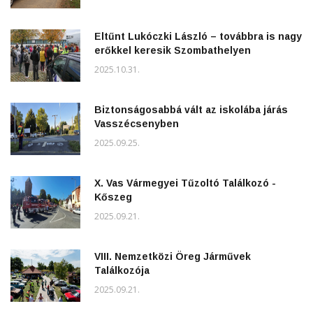
Eltűnt Lukóczki László – továbbra is nagy
erőkkel keresik Szombathelyen
2025.10.31.
Biztonságosabbá vált az iskolába járás
Vasszécsenyben
2025.09.25.
X. Vas Vármegyei Tűzoltó Találkozó -
Kőszeg
2025.09.21.
VIII. Nemzetközi Öreg Járművek
Találkozója
2025.09.21.