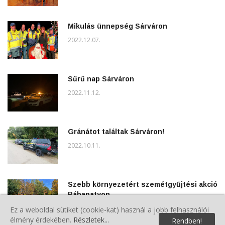
Mikulás ünnepség Sárváron
2022.12.07.
Sűrű nap Sárváron
2022.11.12.
Gránátot találtak Sárváron!
2022.10.11.
Szebb környezetért szemétgyűjtési akció
Rábapatyon
2022.10.09.
Ez a weboldal sütiket (cookie-kat) használ a jobb felhasználói
élmény érdekében.
Részletek...
Rendben!