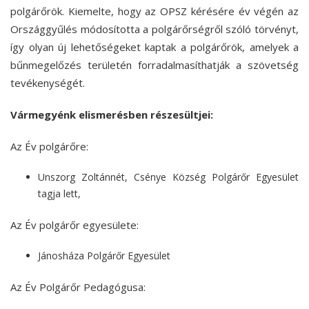
polgárőrök. Kiemelte, hogy az OPSZ kérésére év végén az
Országgyűlés módosította a polgárőrségről szóló törvényt,
így olyan új lehetőségeket kaptak a polgárőrök, amelyek a
bűnmegelőzés területén forradalmasíthatják a szövetség
tevékenységét.
Vármegyénk elismerésben részesültjei:
Az Év polgárőre:
Unszorg Zoltánnét, Csénye Község Polgárőr Egyesület
tagja lett,
Az Év polgárőr egyesülete:
Jánosháza Polgárőr Egyesület
Az Év Polgárőr Pedagógusa: