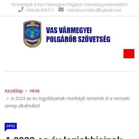
Köszöntjük a Vas Vármegyei Polgárőr Szövetség weboldalán!
+(36) 94 359 511
vasmpsz.iroda [@] gmail.com
Kezdőlap
Hírek
A 2023-as év legjobbjainak munkáját ismerték el a nemzeti
ünnep alkalmából
OPSZ