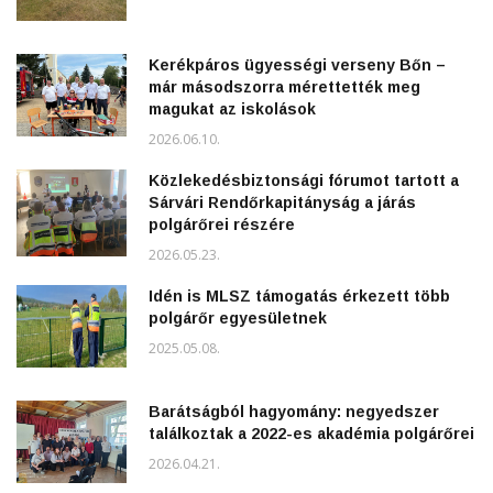
Kerékpáros ügyességi verseny Bőn –
már másodszorra mérettették meg
magukat az iskolások
2026.06.10.
Közlekedésbiztonsági fórumot tartott a
Sárvári Rendőrkapitányság a járás
polgárőrei részére
2026.05.23.
Idén is MLSZ támogatás érkezett több
polgárőr egyesületnek
2025.05.08.
Barátságból hagyomány: negyedszer
találkoztak a 2022-es akadémia polgárőrei
2026.04.21.