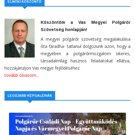
ELNÖKI KÖSZÖNTŐ
Köszöntöm a Vas Megyei Polgárőr
Szövetség honlapján!
A megyei polgárőr szövetség megalakulása
óta fáradha- tatlanul dolgozunk azon, hogy a
megyében a polgárőrmozgalom sikeres,
társadalmilag hasznos feladatokat ellátva,
hozzájáruljon Vas megye fejlődéséhez.
tovább olvasom...
LEGÚJABB KÉPGALÉRIÁK