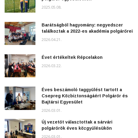
2025.05.08.
Barátságból hagyomány: negyedszer
találkoztak a 2022-es akadémia polgárőrei
2026.04.21.
Évet értékeltek Répcelakon
2026.03.22.
Éves beszámoló taggyűlést tartott a
Csepreg Közbiztonságáért Polgárőr és
Bajtársi Egyesület
2026.03.01.
Új vezetőt választottak a sárvári
polgárőrök éves közgyűlésükön
2026.03.01.