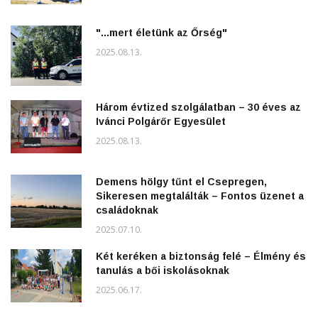
"...mert életünk az Őrség"
2025.08.13.
Három évtized szolgálatban – 30 éves az
Ivánci Polgárőr Egyesület
2025.08.13.
Demens hölgy tűnt el Csepregen,
Sikeresen megtalálták – Fontos üzenet a
családoknak
2025.07.10.
Két keréken a biztonság felé – Élmény és
tanulás a bői iskolásoknak
2025.06.17.