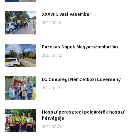
XXXVIII. Vasi Vasember
2022.07.18.
Fazekas Napok Magyarszombatfán
2022.07.12.
IX. Csepregi Nemzetközi Lőverseny
2022.07.09.
Hosszúperesztegi polgárőrök hosszú
hétvégéje
2022.07.03.