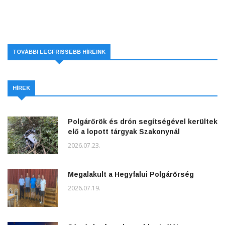
TOVÁBBI LEGFRISSEBB HÍREINK
HÍREK
Polgárőrök és drón segítségével kerültek
elő a lopott tárgyak Szakonynál
2026.07.23.
Megalakult a Hegyfalui Polgárőrség
2026.07.19.