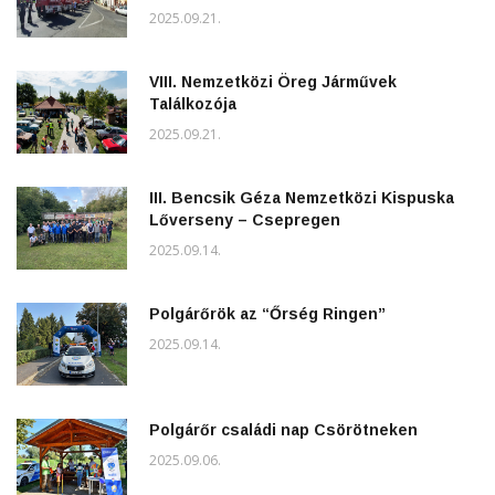
2025.09.21.
VIII. Nemzetközi Öreg Járművek
Találkozója
2025.09.21.
III. Bencsik Géza Nemzetközi Kispuska
Lőverseny – Csepregen
2025.09.14.
Polgárőrök az “Őrség Ringen”
2025.09.14.
Polgárőr családi nap Csörötneken
2025.09.06.