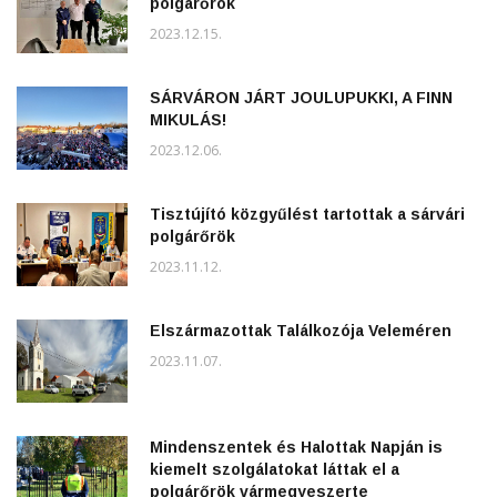
polgárőrök
2023.12.15.
SÁRVÁRON JÁRT JOULUPUKKI, A FINN
MIKULÁS!
2023.12.06.
Tisztújító közgyűlést tartottak a sárvári
polgárőrök
2023.11.12.
Elszármazottak Találkozója Veleméren
2023.11.07.
Mindenszentek és Halottak Napján is
kiemelt szolgálatokat láttak el a
polgárőrök vármegyeszerte