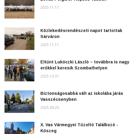
2025.11.17.
Közlekedésrendészeti napot tartottak
Sárváron
2025.11.11.
Eltűnt Lukóczki László – továbbra is nagy
erőkkel keresik Szombathelyen
2025.10.31.
Biztonságosabbá vált az iskolába járás
Vasszécsenyben
2025.09.25.
X. Vas Vármegyei Tűzoltó Találkozó -
Kőszeg