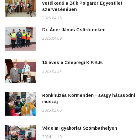
vetélkedő a Bük Polgárőr Egyesület
szervezésében
2025.04.16.
Dr. Áder János Csörötneken
2025.04.09.
15 éves a Csepregi K.P.B.E.
2025.02.24.
Rönkhúzás Körmenden - avagy házasodni
muszáj
2025.02.06.
Védelmi gyakorlat Szombathelyen
2024.11.10.