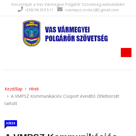
Köszöntjük a Vas Vármegyei Polgárőr Szövetség weboldalán!
+(36) 94 359 511
vasmpsz.iroda [@] gmail.com
Kezdőlap
Hírek
A VMPSZ Kommunikációs Csoport évindító Ötletbörzét
tartott
HÍREK