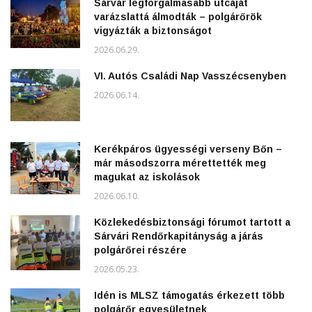
Sárvár legforgalmasabb utcáját
varázslattá álmodták – polgárőrök
vigyázták a biztonságot
2026.06.29.
VI. Autós Családi Nap Vasszécsenyben
2026.06.14.
Kerékpáros ügyességi verseny Bőn –
már másodszorra mérettették meg
magukat az iskolások
2026.06.10.
Közlekedésbiztonsági fórumot tartott a
Sárvári Rendőrkapitányság a járás
polgárőrei részére
2026.05.23.
Idén is MLSZ támogatás érkezett több
polgárőr egyesületnek