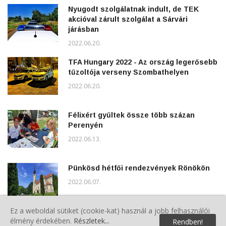
Nyugodt szolgálatnak indult, de TEK
akcióval zárult szolgálat a Sárvári
járásban
2022.06.20.
TFA Hungary 2022 - Az ország legerősebb
tűzoltója verseny Szombathelyen
2022.06.20.
Félixért gyűltek össze több százan
Perenyén
2022.06.13.
Pünkösd hétfői rendezvények Rönökön
2022.06.07.
Ez a weboldal sütiket (cookie-kat) használ a jobb felhasználói
élmény érdekében.
Részletek...
Rendben!
Polgárőrök a Gyereknapon