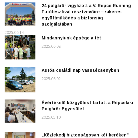
24 polgárőr vigyázott a V. Répce Running
Futófesztivál résztvevőire – sikeres
együttműködés a biztonság
szolgálatában
2025.06.14.
Mindannyiunk épsége a tét
2025.06.08.
Autós családi nap Vasszécsenyben
2025.06.02.
Évértékelő közgyűlést tartott a Répcelaki
Polgárőr Egyesület
2025.05.10.
„Közlekedj biztonságosan két keréken”