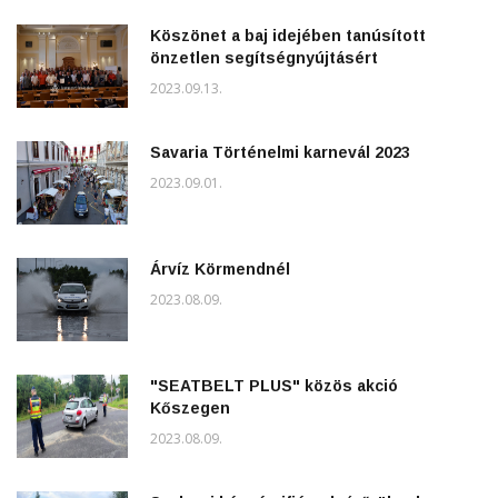
Köszönet a baj idejében tanúsított
önzetlen segítségnyújtásért
2023.09.13.
Savaria Történelmi karnevál 2023
2023.09.01.
Árvíz Körmendnél
2023.08.09.
"SEATBELT PLUS" közös akció
Kőszegen
2023.08.09.