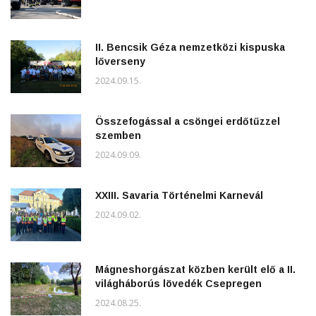
II. Bencsik Géza nemzetközi kispuska
lőverseny
2024.09.15.
Összefogással a csöngei erdőtűzzel
szemben
2024.09.09.
XXIII. Savaria Történelmi Karnevál
2024.09.02.
Mágneshorgászat közben került elő a II.
világháborús lövedék Csepregen
2024.08.25.