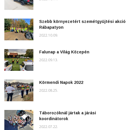
Szebb környezetért szemétgyűjtési akció
Rábapatyon
2022.10.09.
Falunap a Világ Közepén
2022.09.13.
Körmendi Napok 2022
2022.08.25.
Táborozóknál jártak a járási
koordinátorok
2022.07.22.