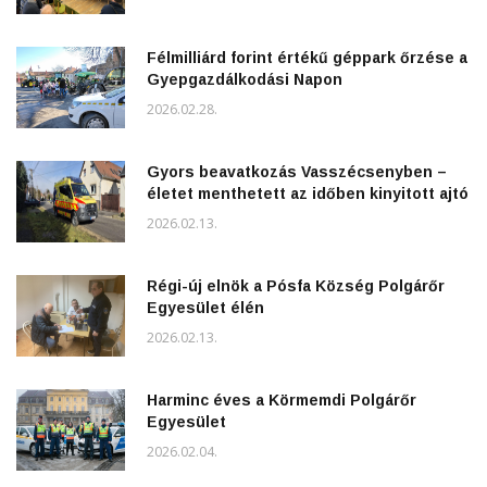
Félmilliárd forint értékű géppark őrzése a
Gyepgazdálkodási Napon
2026.02.28.
Gyors beavatkozás Vasszécsenyben –
életet menthetett az időben kinyitott ajtó
2026.02.13.
Régi-új elnök a Pósfa Község Polgárőr
Egyesület élén
2026.02.13.
Harminc éves a Körmemdi Polgárőr
Egyesület
2026.02.04.