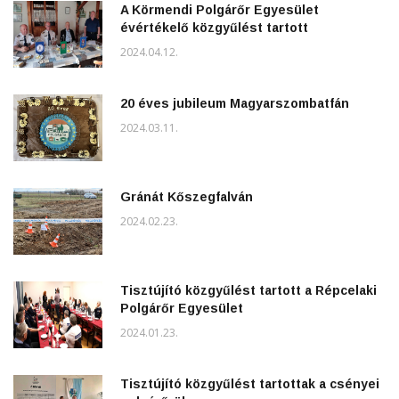
A Körmendi Polgárőr Egyesület
évértékelő közgyűlést tartott
2024.04.12.
20 éves jubileum Magyarszombatfán
2024.03.11.
Gránát Kőszegfalván
2024.02.23.
Tisztújító közgyűlést tartott a Répcelaki
Polgárőr Egyesület
2024.01.23.
Tisztújító közgyűlést tartottak a csényei