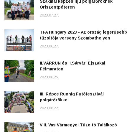
Szakmai képzés ifjú polgárőröknek
Őriszentpéteren
2023.07.27.
TFA Hungary 2023 - Az ország legerősebb
tűzoltója verseny Szombathelyen
2023.06.27.
II.VÁRRUN és II.Sárvári Éjszakai
Félmaraton
2023.06.25.
III. Répce Runnig Futófesztivál
polgárőrökkel
2023.06.22.
VIII. Vas Vármegyei Tűzoltó Találkozó