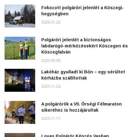
Fokozott polgárőri jelenlét a Kőszegi-
hegységben
2026.01.20.
Polgárőri jelenlét a biztonságos
labdarúgó-mérkőzésekért Kőszegen és
Kőszegfalván
2025.09.08.
Lakóház gyulladt ki Bőn – egy sérültet
kórházba szállítottak
2025.11.24.
A polgárőrök a VII. Őrségi Félmaraton
sikeréhez is hozzájárultak
2025.11.17.
Lovas Polgárőr Képzés Vasban