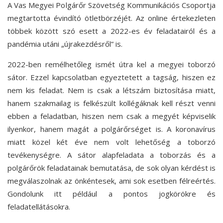
A Vas Megyei Polgárőr Szövetség Kommunikációs Csoportja
megtartotta évindító ötletbörzéjét. Az online értekezleten
többek között szó esett a 2022-es év feladatairól és a
pandémia utáni „újrakezdésről” is.
2022-ben remélhetőleg ismét útra kel a megyei toborzó
sátor. Ezzel kapcsolatban egyeztetett a tagság, hiszen ez
nem kis feladat. Nem is csak a létszám biztosítása miatt,
hanem szakmailag is felkészült kollégáknak kell részt venni
ebben a feladatban, hiszen nem csak a megyét képviselik
ilyenkor, hanem magát a polgárőrséget is. A koronavírus
miatt közel két éve nem volt lehetőség a toborzó
tevékenységre. A sátor alapfeladata a toborzás és a
polgárőrök feladatainak bemutatása, de sok olyan kérdést is
megválaszolnak az önkéntesek, ami sok esetben félreértés.
Gondolunk itt például a pontos jogkörökre és
feladatellátásokra.