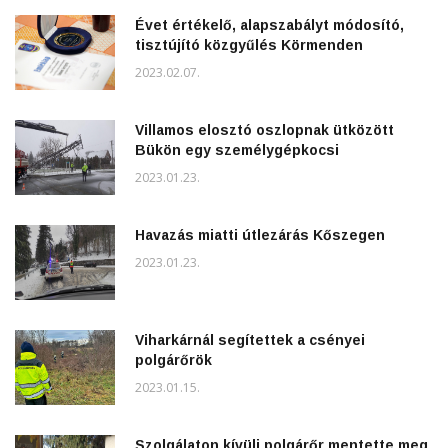
Évet értékelő, alapszabályt módosító,
tisztújító közgyűlés Körmenden
2023.02.07.
Villamos elosztó oszlopnak ütközött
Bükön egy személygépkocsi
2023.01.23.
Havazás miatti útlezárás Kőszegen
2023.01.23.
Viharkárnál segítettek a csényei
polgárőrök
2023.01.15.
Szolgálaton kívüli polgárőr mentette meg