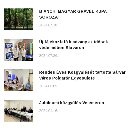
BIANCHI MAGYAR GRAVEL KUPA
SOROZAT
2024.07.28.
Új tájékoztató kiadvány az idősek
védelmében Sárváron
2024.07.26.
Rendes Éves Közgyűlését tartotta Sárvár
Város Polgárőr Egyesülete
2024.06.05.
Jubileumi közgyűlés Veleméren
2024.04.16.