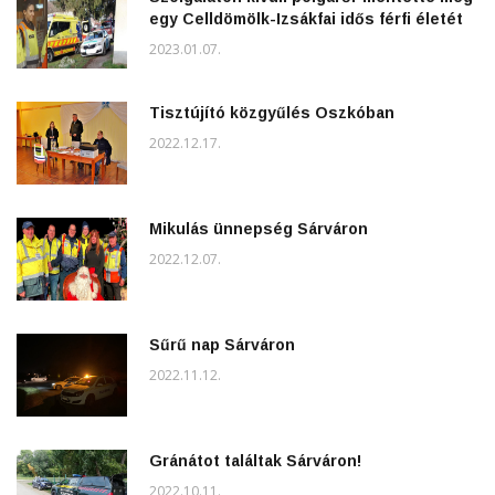
egy Celldömölk-Izsákfai idős férfi életét
2023.01.07.
Tisztújító közgyűlés Oszkóban
2022.12.17.
Mikulás ünnepség Sárváron
2022.12.07.
Sűrű nap Sárváron
2022.11.12.
Gránátot találtak Sárváron!
2022.10.11.