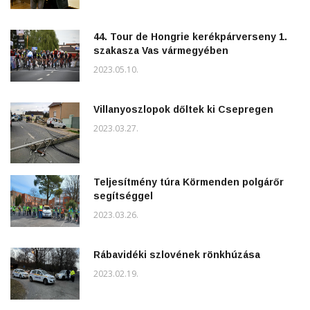
44. Tour de Hongrie kerékpárverseny 1.
szakasza Vas vármegyében
2023.05.10.
Villanyoszlopok dőltek ki Csepregen
2023.03.27.
Teljesítmény túra Körmenden polgárőr
segítséggel
2023.03.26.
Rábavidéki szlovének rönkhúzása
2023.02.19.