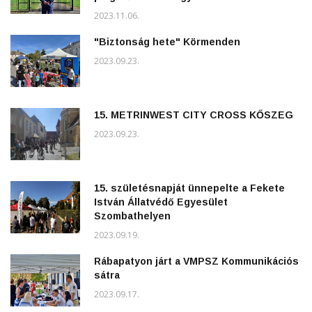
2023.11.06.
"Biztonság hete" Körmenden
2023.09.23.
15. METRINWEST CITY CROSS KŐSZEG
2023.09.23.
15. születésnapját ünnepelte a Fekete
István Állatvédő Egyesület
Szombathelyen
2023.09.19.
Rábapatyon járt a VMPSZ Kommunikációs
sátra
2023.09.17.