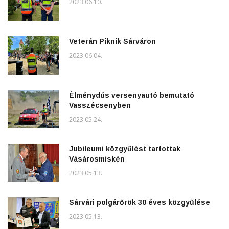
2023.06.10.
Veterán Piknik Sárváron
2023.06.04.
Élménydús versenyautó bemutató
Vasszécsenyben
2023.05.24.
Jubileumi közgyűlést tartottak
Vásárosmiskén
2023.05.13.
Sárvári polgárőrök 30 éves közgyűlése
2023.05.13.