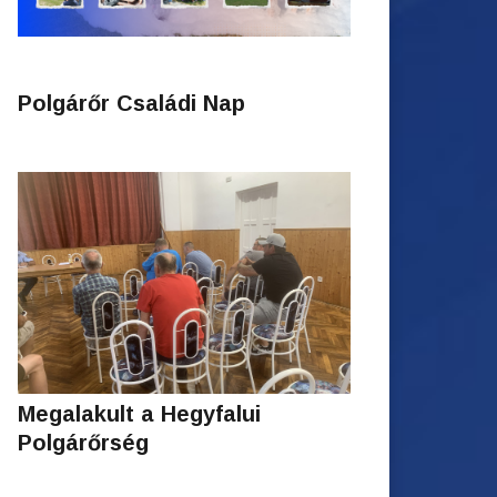
Polgárőr Családi Nap
Megalakult a Hegyfalui
Polgárőrség