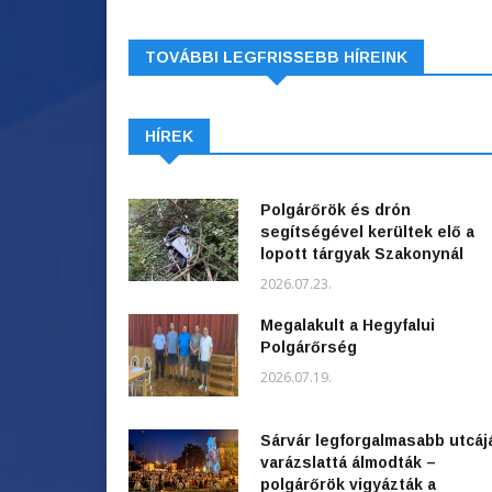
TOVÁBBI LEGFRISSEBB HÍREINK
HÍREK
Polgárőrök és drón
segítségével kerültek elő a
lopott tárgyak Szakonynál
2026.07.23.
Megalakult a Hegyfalui
Polgárőrség
2026.07.19.
Sárvár legforgalmasabb utcáj
varázslattá álmodták –
polgárőrök vigyázták a