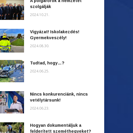
A polgárőrök a nemzetet
szolgálják
2024.10.21.
Vigyázat! Iskolakezdés!
Gyermekveszély!
2024.08.30.
Tudtad, hogy…?
2024.06.25.
Nincs konkurenciánk, nincs
vetélytársunk!
2024.06.23.
Hogyan dokumentáljuk a
felderített szeméthegyeket?