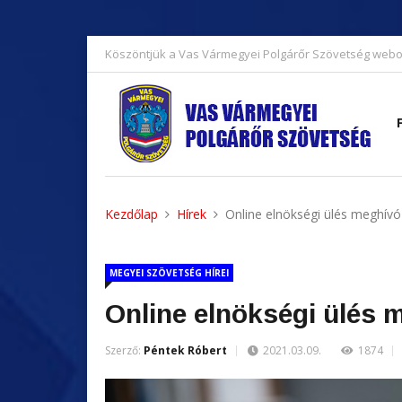
Köszöntjük a Vas Vármegyei Polgárőr Szövetség webo
Kezdőlap
Hírek
Online elnökségi ülés meghívó
MEGYEI SZÖVETSÉG HÍREI
Online elnökségi ülés 
Szerző:
Péntek Róbert
2021.03.09.
1874