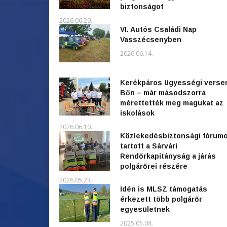
biztonságot
2026.06.29.
VI. Autós Családi Nap
Vasszécsenyben
2026.06.14.
Kerékpáros ügyességi verse
Bőn – már másodszorra
mérettették meg magukat az
iskolások
2026.06.10.
Közlekedésbiztonsági fórum
tartott a Sárvári
Rendőrkapitányság a járás
polgárőrei részére
2026.05.23.
Idén is MLSZ támogatás
érkezett több polgárőr
egyesületnek
2025.05.08.