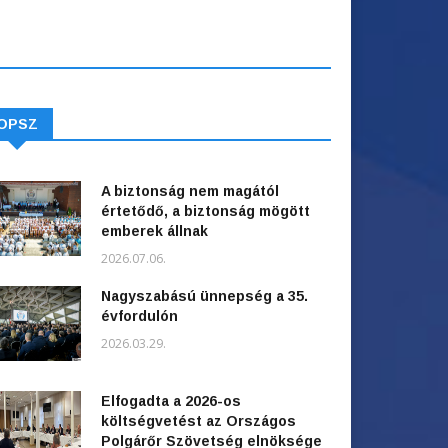
OPSZ
A biztonság nem magától
értetődő, a biztonság mögött
emberek állnak
2026.07.06.
Nagyszabású ünnepség a 35.
évfordulón
2026.03.29.
Elfogadta a 2026-os
költségvetést az Országos
Polgárőr Szövetség elnöksége