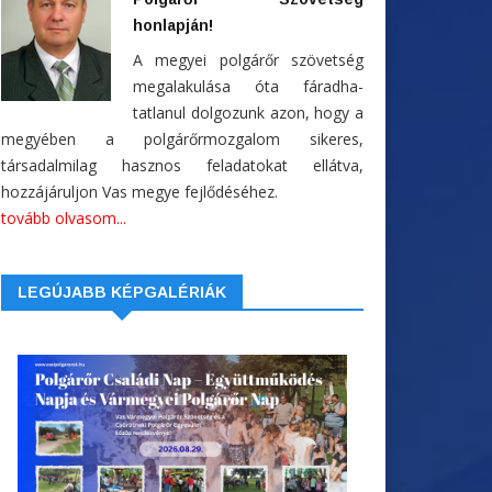
honlapján!
A megyei polgárőr szövetség
megalakulása óta fáradha-
tatlanul dolgozunk azon, hogy a
megyében a polgárőrmozgalom sikeres,
társadalmilag hasznos feladatokat ellátva,
hozzájáruljon Vas megye fejlődéséhez.
tovább olvasom...
LEGÚJABB KÉPGALÉRIÁK