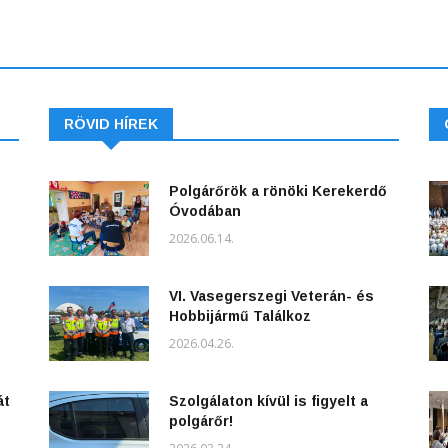
RÖVID HÍREK
Polgárőrök a rönöki Kerekerdő
Óvodában
2026.06.14.
VI. Vasegerszegi Veterán- és
Hobbijármű Találkoz
2026.04.26.
át
Szolgálaton kívül is figyelt a
polgárőr!