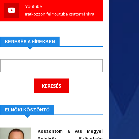
Youtube
Iratkozzon fel Youtube csatornánkra
KERESÉS A HÍREKBEN
ELNÖKI KÖSZÖNTŐ
Köszöntöm a Vas Megyei
Polgárőr Szövetség