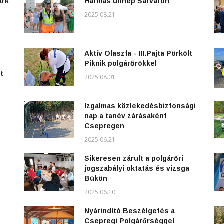
ark
Hármas ünnep Sárváron
2025.08.21.
Aktív Olaszfa - III.Pajta Pörkölt
Piknik polgárőrökkel
t
2025.08.01.
Izgalmas közlekedésbiztonsági
nap a tanév zárásaként
Csepregen
2025.06.21.
Sikeresen zárult a polgárőri
jogszabályi oktatás és vizsga
Bükön
2025.06.10.
Nyárindító Beszélgetés a
Csepregi Polgárőrséggel