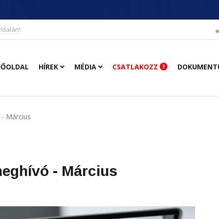
ldalán!
FŐOLDAL
HÍREK
MÉDIA
CSATLAKOZZ
DOKUMENT
 - Március
meghívó - Március