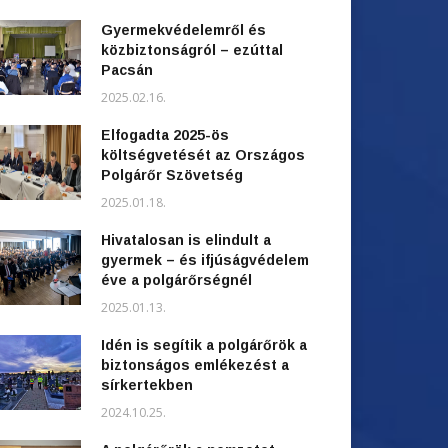
Gyermekvédelemről és
közbiztonságról – ezúttal
Pacsán
2025.02.16.
Elfogadta 2025-ös
költségvetését az Országos
Polgárőr Szövetség
2025.01.18.
Hivatalosan is elindult a
gyermek – és ifjúságvédelem
éve a polgárőrségnél
2025.01.13.
Idén is segítik a polgárőrök a
biztonságos emlékezést a
sírkertekben
2024.10.25.