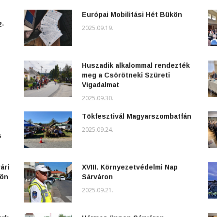
Európai Mobilitási Hét Bükön
2-
2025.09.19.
Huszadik alkalommal rendezték
meg a Csörötneki Szüreti
Vigadalmat
2025.09.30.
Tökfesztivál Magyarszombatfán
2025.09.24.
s
ári
XVIII. Környezetvédelmi Nap
kön
Sárváron
2025.09.21.