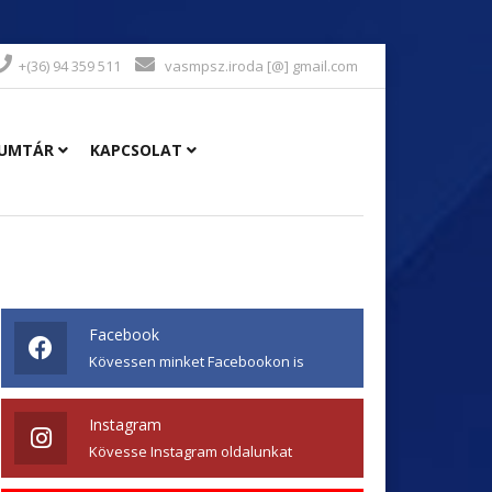
+(36) 94 359 511
vasmpsz.iroda [@] gmail.com
UMTÁR
KAPCSOLAT
Facebook
Kövessen minket Facebookon is
Instagram
Kövesse Instagram oldalunkat