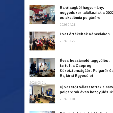
Barátságból hagyomány:
negyedszer találkoztak a 202
es akadémia polgárőrei
2026.04.21.
Évet értékeltek Répcelakon
2026.03.22.
Éves beszámoló taggyűlést
tartott a Csepreg
Közbiztonságáért Polgárőr é
Bajtársi Egyesület
2026.03.01.
Új vezetőt választottak a sárv
polgárőrök éves közgyűlésü
2026.03.01.