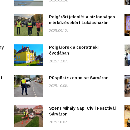
2026.03.24.
Polgárőri jelenlét a biztonságos
mérkőzésekért Lukácsházán
2025.09.12.
ny
Polgárőrök a csörötneki
óvodában
2025.12.07.
ot
Püspöki szentmise Sárváron
2025.10.08.
Szent Mihály Napi Civil Fesztivál
Sárváron
2025.10.02.