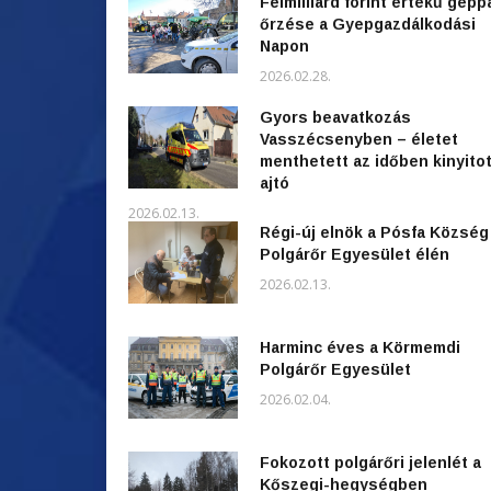
Félmilliárd forint értékű gépp
őrzése a Gyepgazdálkodási
Napon
2026.02.28.
Gyors beavatkozás
Vasszécsenyben – életet
menthetett az időben kinyitot
ajtó
2026.02.13.
Régi-új elnök a Pósfa Község
Polgárőr Egyesület élén
2026.02.13.
Harminc éves a Körmemdi
Polgárőr Egyesület
2026.02.04.
Fokozott polgárőri jelenlét a
Kőszegi-hegységben