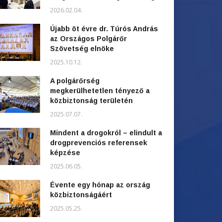
2026.02.04.
Újabb öt évre dr. Túrós András
az Országos Polgárőr
Szövetség elnöke
2025.10.12.
A polgárőrség
megkerülhetetlen tényező a
közbiztonság területén
2025.07.07.
Mindent a drogokról – elindult a
drogprevenciós referensek
képzése
2025.06.05.
Évente egy hónap az ország
közbiztonságáért
2025.05.25.