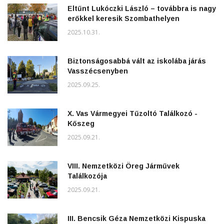
Eltűnt Lukóczki László – továbbra is nagy
erőkkel keresik Szombathelyen
2025.10.31.
Biztonságosabbá vált az iskolába járás
Vasszécsenyben
2025.09.25.
X. Vas Vármegyei Tűzoltó Találkozó -
Kőszeg
2025.09.21.
VIII. Nemzetközi Öreg Járművek
Találkozója
2025.09.21.
III. Bencsik Géza Nemzetközi Kispuska