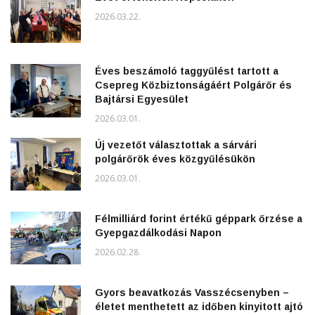
2026.03.22.
Éves beszámoló taggyűlést tartott a
Csepreg Közbiztonságáért Polgárőr és
Bajtársi Egyesület
2026.03.01.
Új vezetőt választottak a sárvári
polgárőrök éves közgyűlésükön
2026.03.01.
Félmilliárd forint értékű géppark őrzése a
Gyepgazdálkodási Napon
2026.02.28.
Gyors beavatkozás Vasszécsenyben –
életet menthetett az időben kinyitott ajtó