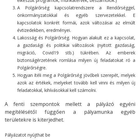
elkészült programok, munkatervek, beszámolók.)
A Polgárőrség kapcsolatrendszere a Rendőrséggel,
önkormányzatokkal és egyéb szervezetekkel. E
kapcsolatok konkrét formái, azok változásai az elmúlt
évtizedekben, eredményei.
Lakosság és Polgárőrség. Hogyan alakult ez a kapcsolat,
a gazdasági és politikai változások (nyitott gazdaság,
migráció, Covid19 stb.) tükrében. Az emberek
biztonságérzetének romlása milyen új feladatokat ró a
Polgárőrségre.
Hogyan ítéli meg a Polgárőrség jövőbeli szerepét, melyek
azok az értékek, melyeket tovább kell vinni és milyen új
feladatokkal, kihívásokkal kell számolni.
A fenti szempontok mellett a pályázó egyéni
megítélésétől függően a pályamunka egyéb
területekre is kiterjedhet.
Pályázatot nyújthat be