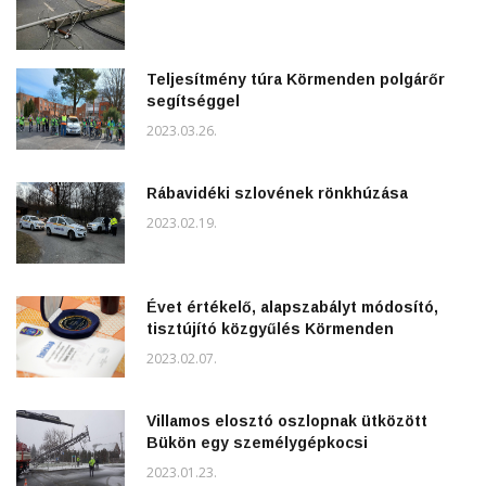
Teljesítmény túra Körmenden polgárőr
segítséggel
2023.03.26.
Rábavidéki szlovének rönkhúzása
2023.02.19.
Évet értékelő, alapszabályt módosító,
tisztújító közgyűlés Körmenden
2023.02.07.
Villamos elosztó oszlopnak ütközött
Bükön egy személygépkocsi
2023.01.23.