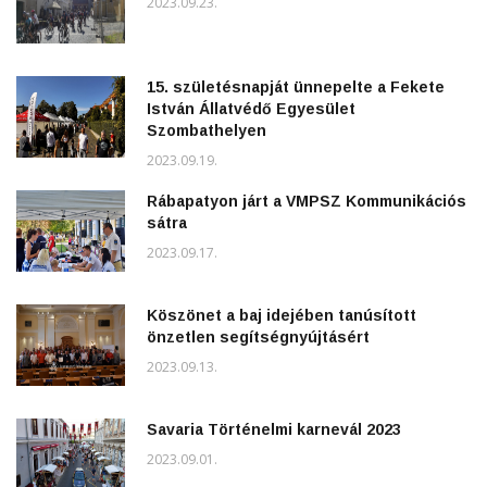
2023.09.23.
15. születésnapját ünnepelte a Fekete
István Állatvédő Egyesület
Szombathelyen
2023.09.19.
Rábapatyon járt a VMPSZ Kommunikációs
sátra
2023.09.17.
Köszönet a baj idejében tanúsított
önzetlen segítségnyújtásért
2023.09.13.
Savaria Történelmi karnevál 2023
2023.09.01.