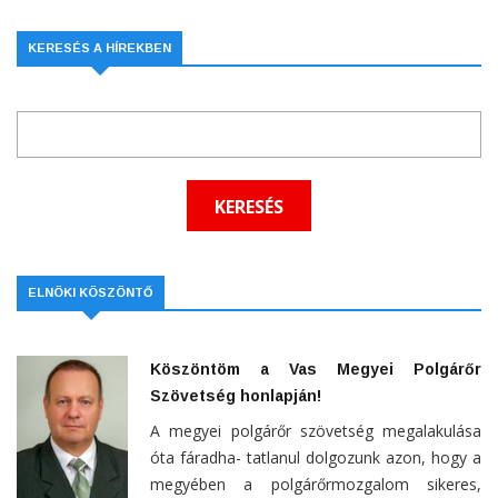
KERESÉS A HÍREKBEN
ELNÖKI KÖSZÖNTŐ
Köszöntöm a Vas Megyei Polgárőr
Szövetség honlapján!
A megyei polgárőr szövetség megalakulása
óta fáradha- tatlanul dolgozunk azon, hogy a
megyében a polgárőrmozgalom sikeres,