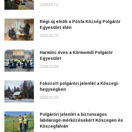
2026.02.13.
Régi-új elnök a Pósfa Község Polgárőr
Egyesület élén
2026.02.13.
Harminc éves a Körmemdi Polgárőr
Egyesület
2026.02.04.
Fokozott polgárőri jelenlét a Kőszegi-
hegységben
2026.01.20.
Polgárőri jelenlét a biztonságos
labdarúgó-mérkőzésekért Kőszegen és
Kőszegfalván