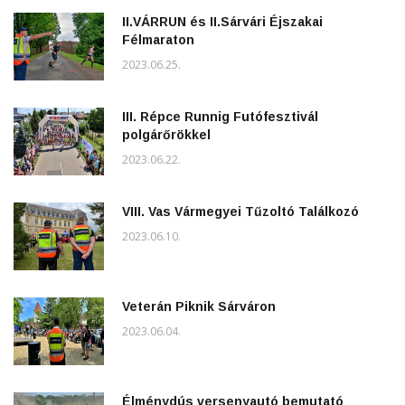
II.VÁRRUN és II.Sárvári Éjszakai
Félmaraton
2023.06.25.
III. Répce Runnig Futófesztivál
polgárőrökkel
2023.06.22.
VIII. Vas Vármegyei Tűzoltó Találkozó
2023.06.10.
Veterán Piknik Sárváron
2023.06.04.
Élménydús versenyautó bemutató