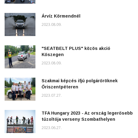
Árvíz Körmendnél
2023.08.09.
"SEATBELT PLUS" közös akció
Kőszegen
2023.08.09.
Szakmai képzés ifjú polgárőröknek
Őriszentpéteren
2023.07.27.
TFA Hungary 2023 - Az ország legerősebb
tűzoltója verseny Szombathelyen
2023.06.27.