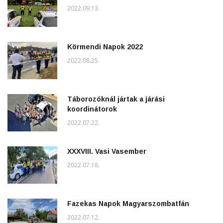
2022.09.13.
Körmendi Napok 2022
2022.08.25.
Táborozóknál jártak a járási
koordinátorok
2022.07.22.
XXXVIII. Vasi Vasember
2022.07.18.
Fazekas Napok Magyarszombatfán
2022.07.12.