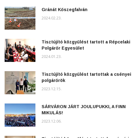
Gránát Kőszegfalván
2024.02.23.
Tisztújító közgyűlést tartott a Répcelaki
Polgárőr Egyesület
2024.01.23.
Tisztújító közgyűlést tartottak a csényei
polgárőrök
2023.12.15.
SÁRVÁRON JÁRT JOULUPUKKI, A FINN
MIKULÁS!
2023.12.06.