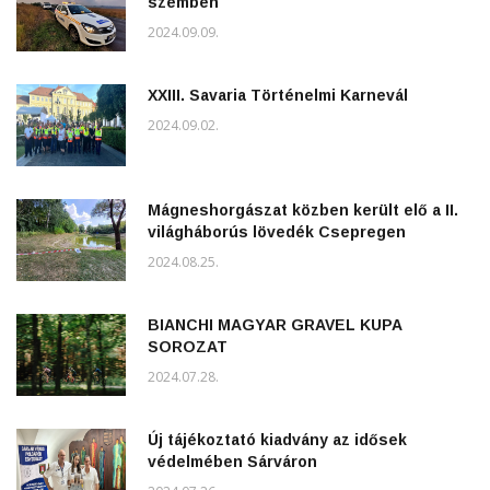
szemben
2024.09.09.
XXIII. Savaria Történelmi Karnevál
2024.09.02.
Mágneshorgászat közben került elő a II.
világháborús lövedék Csepregen
2024.08.25.
BIANCHI MAGYAR GRAVEL KUPA
SOROZAT
2024.07.28.
Új tájékoztató kiadvány az idősek
védelmében Sárváron