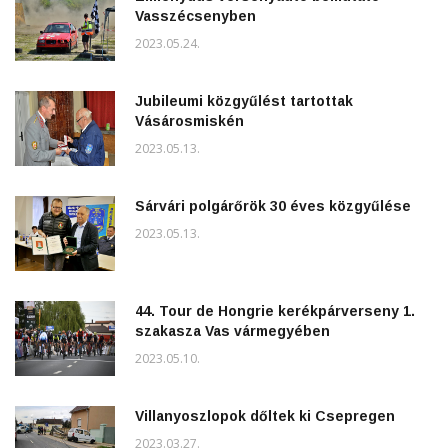
Vasszécsenyben
2023.05.24.
Jubileumi közgyűlést tartottak
Vásárosmiskén
2023.05.13.
Sárvári polgárőrök 30 éves közgyűlése
2023.05.13.
44. Tour de Hongrie kerékpárverseny 1.
szakasza Vas vármegyében
2023.05.10.
Villanyoszlopok dőltek ki Csepregen
2023.03.27.