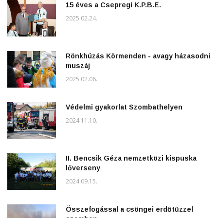
15 éves a Csepregi K.P.B.E.
2025.02.24.
Rönkhúzás Körmenden - avagy házasodni
muszáj
2025.02.06.
Védelmi gyakorlat Szombathelyen
2024.11.10.
II. Bencsik Géza nemzetközi kispuska
lőverseny
2024.09.15.
Összefogással a csöngei erdőtűzzel