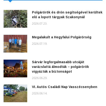
Polgárőrök és drón segítségével kerültek
elő a lopott tárgyak Szakonynál
2026.07.23.
Megalakult a Hegyfalui Polgárőrség
2026.07.19.
Sárvár legforgalmasabb utcáját
varázslattá álmodták – polgárőrök
vigyázták a biztonságot
2026.06.29.
VI. Autós Családi Nap Vasszécsenyben
2026.06.14.