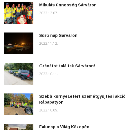
Mikulás ünnepség Sárváron
2022.12.07.
Sűrű nap Sárváron
2022.11.12.
Gránátot találtak Sárváron!
2022.10.11.
Szebb környezetért szemétgyűjtési akció
Rábapatyon
2022.10.09.
Falunap a Világ Közepén