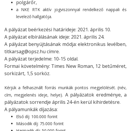
polgárőr,
a NKE RTK aktív jogviszonnyal rendelkező nappali és
levelező hallgatója.
A pályázat beérkezési határideje: 2021. április 10.
A pályázat elbírálásának ideje: 2021. április 24.
A pályázat benyújtásának módja: elektronikus levélben,
titkarsag@opsz.hu címre.
A pályázat terjedelme: 10-15 oldal.
Formai követelmény: Times New Roman, 12 betűméret,
sorkizárt, 1,5 sorköz.
Kérjük a felhasznált forrás munkák pontos megjelölését. (név,
A pályázatok eredménye, a
cím, megjelenés ideje, helye).
pályázatok sorrendje április 24-én kerül kihirdetésre.
A pályamunkák díjazása:
Első díj: 100.000 forint
Második díj: 75.000 forint
Harmadik díj: 50.000 forint.