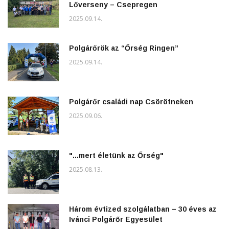
Lőverseny – Csepregen
2025.09.14.
Polgárőrök az “Őrség Ringen”
2025.09.14.
Polgárőr családi nap Csörötneken
2025.09.06.
"...mert életünk az Őrség"
2025.08.13.
Három évtized szolgálatban – 30 éves az
Ivánci Polgárőr Egyesület