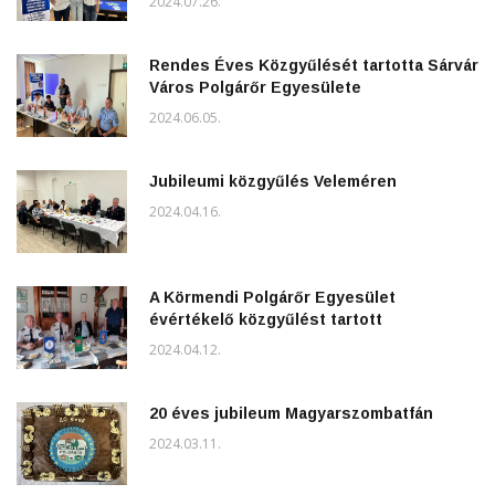
2024.07.26.
Rendes Éves Közgyűlését tartotta Sárvár
Város Polgárőr Egyesülete
2024.06.05.
Jubileumi közgyűlés Veleméren
2024.04.16.
A Körmendi Polgárőr Egyesület
évértékelő közgyűlést tartott
2024.04.12.
20 éves jubileum Magyarszombatfán
2024.03.11.