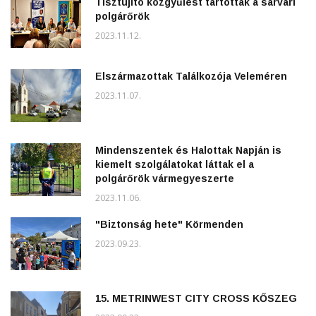
Tisztújító közgyűlést tartottak a sárvári
polgárőrök
2023.11.12.
Elszármazottak Találkozója Veleméren
2023.11.07.
Mindenszentek és Halottak Napján is
kiemelt szolgálatokat láttak el a
polgárőrök vármegyeszerte
2023.11.06.
"Biztonság hete" Körmenden
2023.09.23.
15. METRINWEST CITY CROSS KŐSZEG