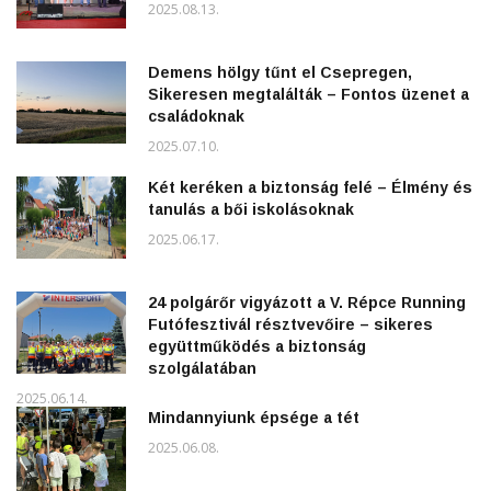
2025.08.13.
Demens hölgy tűnt el Csepregen,
Sikeresen megtalálták – Fontos üzenet a
családoknak
2025.07.10.
Két keréken a biztonság felé – Élmény és
tanulás a bői iskolásoknak
2025.06.17.
24 polgárőr vigyázott a V. Répce Running
Futófesztivál résztvevőire – sikeres
együttműködés a biztonság
szolgálatában
2025.06.14.
Mindannyiunk épsége a tét
2025.06.08.