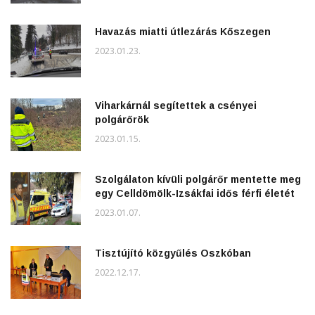
Havazás miatti útlezárás Kőszegen
2023.01.23.
Viharkárnál segítettek a csényei
polgárőrök
2023.01.15.
Szolgálaton kívüli polgárőr mentette meg
egy Celldömölk-Izsákfai idős férfi életét
2023.01.07.
Tisztújító közgyűlés Oszkóban
2022.12.17.