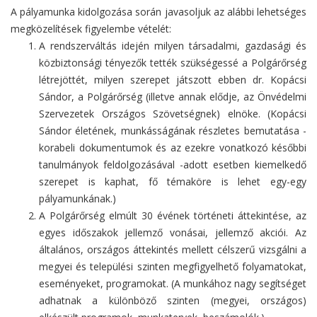
A pályamunka kidolgozása során javasoljuk az alábbi lehetséges
megközelítések figyelembe vételét:
A rendszerváltás idején milyen társadalmi, gazdasági és
közbiztonsági tényezők tették szükségessé a Polgárőrség
létrejöttét, milyen szerepet játszott ebben dr. Kopácsi
Sándor, a Polgárőrség (illetve annak elődje, az Önvédelmi
Szervezetek Országos Szövetségnek) elnöke. (Kopácsi
Sándor életének, munkásságának részletes bemutatása -
korabeli dokumentumok és az ezekre vonatkozó későbbi
tanulmányok feldolgozásával -adott esetben kiemelkedő
szerepet is kaphat, fő témaköre is lehet egy-egy
pályamunkának.)
A Polgárőrség elmúlt 30 évének történeti áttekintése, az
egyes időszakok jellemző vonásai, jellemző akciói. Az
általános, országos áttekintés mellett célszerű vizsgálni a
megyei és települési szinten megfigyelhető folyamatokat,
eseményeket, programokat. (A munkához nagy segítséget
adhatnak a különböző szinten (megyei, országos)