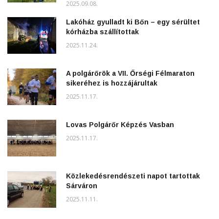
2025.09.08.
Lakóház gyulladt ki Bőn – egy sérültet
kórházba szállítottak
2025.11.24.
A polgárőrök a VII. Őrségi Félmaraton
sikeréhez is hozzájárultak
2025.11.17.
Lovas Polgárőr Képzés Vasban
2025.11.17.
Közlekedésrendészeti napot tartottak
Sárváron
2025.11.11.