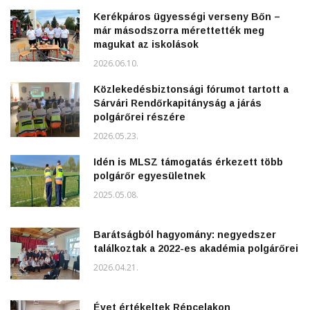
Kerékpáros ügyességi verseny Bőn –
már másodszorra mérettették meg
magukat az iskolások
2026.06.10.
Közlekedésbiztonsági fórumot tartott a
Sárvári Rendőrkapitányság a járás
polgárőrei részére
2026.05.23.
Idén is MLSZ támogatás érkezett több
polgárőr egyesületnek
2025.05.08.
Barátságból hagyomány: negyedszer
találkoztak a 2022-es akadémia polgárőrei
2026.04.21.
Évet értékeltek Répcelakon