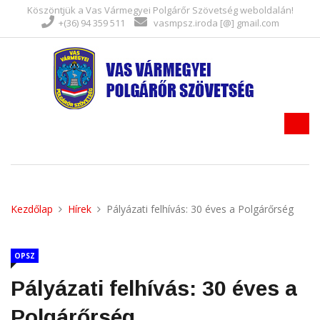
Köszöntjük a Vas Vármegyei Polgárőr Szövetség weboldalán!
+(36) 94 359 511
vasmpsz.iroda [@] gmail.com
Kezdőlap
Hírek
Pályázati felhívás: 30 éves a Polgárőrség
OPSZ
Pályázati felhívás: 30 éves a
Polgárőrség