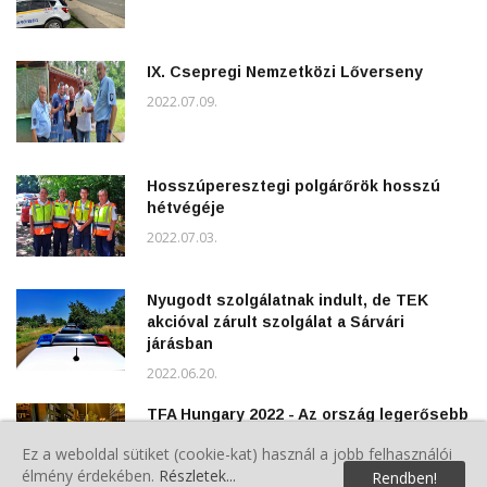
IX. Csepregi Nemzetközi Lőverseny
2022.07.09.
Hosszúperesztegi polgárőrök hosszú
hétvégéje
2022.07.03.
Nyugodt szolgálatnak indult, de TEK
akcióval zárult szolgálat a Sárvári
járásban
2022.06.20.
TFA Hungary 2022 - Az ország legerősebb
tűzoltója verseny Szombathelyen
Ez a weboldal sütiket (cookie-kat) használ a jobb felhasználói
2022.06.20.
élmény érdekében.
Részletek...
Rendben!