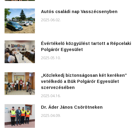
Autós családi nap Vasszécsenyben
2025.06.02.
Évértékelő közgyűlést tartott a Répcelaki
Polgárőr Egyesület
2025.05.10.
„Közlekedj biztonságosan két keréken”
vetélkedő a Bük Polgárőr Egyesület
szervezésében
2025.04.16.
Dr. Áder János Csörötneken
2025.04.09.