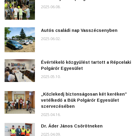
2025.06.08.
Autós családi nap Vasszécsenyben
2025.06.02.
Évértékelő közgyűlést tartott a Répcelaki
Polgárőr Egyesület
2025.05.10.
„Közlekedj biztonságosan két keréken”
vetélkedő a Bük Polgárőr Egyesület
szervezésében
2025.04.16.
Dr. Áder János Csörötneken
2025.04.09.