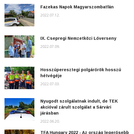
Fazekas Napok Magyarszombatfán
2022.07.12.
IX. Csepregi Nemzetközi Lőverseny
2022.07.09.
Hosszúperesztegi polgárőrök hosszú
hétvégéje
2022.07.03.
Nyugodt szolgálatnak indult, de TEK
akcióval zárult szolgálat a Sárvári
járásban
2022.06.20.
TFA Hungary 2022 - Az ország legerősebb