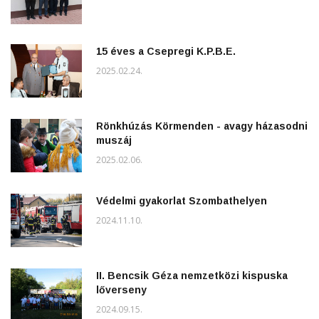
15 éves a Csepregi K.P.B.E.
2025.02.24.
Rönkhúzás Körmenden - avagy házasodni
muszáj
2025.02.06.
Védelmi gyakorlat Szombathelyen
2024.11.10.
II. Bencsik Géza nemzetközi kispuska
lőverseny
2024.09.15.