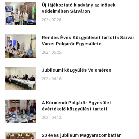
Új tájékoztató kiadvány az idősek
védelmében Sárváron
2024.07.26.
Rendes Éves Közgyűlését tartotta Sárvár
Város Polgárőr Egyesülete
2024.06.05.
Jubileumi közgyűlés Veleméren
2024.04.16.
A Körmendi Polgárőr Egyesület
évértékelő közgyűlést tartott
2024.04.12.
20 éves jubileum Magyarszombatfán