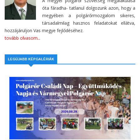
A megyei polgárőr szövetség megalakulása
óta fáradha- tatlanul dolgozunk azon, hogy a
megyében a polgárőrmozgalom sikeres,
társadalmilag hasznos feladatokat ellátva,
hozzájáruljon Vas megye fejlődéséhez.
tovább olvasom...
LEGÚJABB KÉPGALÉRIÁK