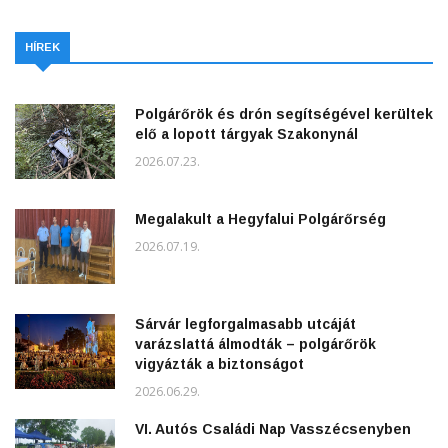
HÍREK
Polgárőrök és drón segítségével kerültek
elő a lopott tárgyak Szakonynál
2026.07.23.
Megalakult a Hegyfalui Polgárőrség
2026.07.19.
Sárvár legforgalmasabb utcáját
varázslattá álmodták – polgárőrök
vigyázták a biztonságot
2026.06.29.
VI. Autós Családi Nap Vasszécsenyben