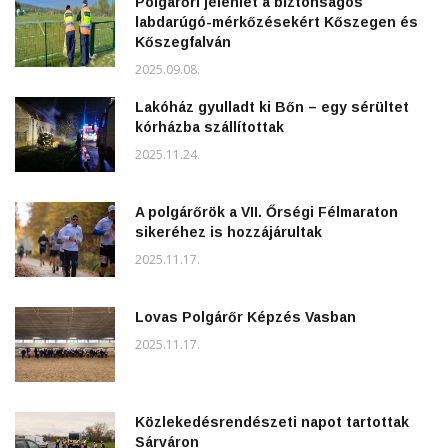
Polgárőri jelenlét a biztonságos
labdarúgó-mérkőzésekért Kőszegen és
Kőszegfalván
2025.09.08.
Lakóház gyulladt ki Bőn – egy sérültet
kórházba szállítottak
2025.11.24.
A polgárőrök a VII. Őrségi Félmaraton
sikeréhez is hozzájárultak
2025.11.17.
Lovas Polgárőr Képzés Vasban
2025.11.17.
Közlekedésrendészeti napot tartottak
Sárváron