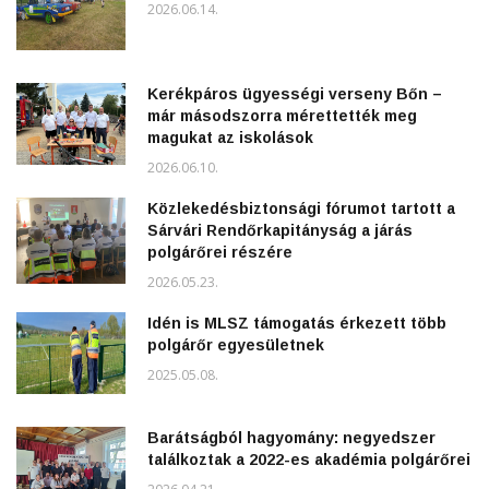
2026.06.14.
Kerékpáros ügyességi verseny Bőn –
már másodszorra mérettették meg
magukat az iskolások
2026.06.10.
Közlekedésbiztonsági fórumot tartott a
Sárvári Rendőrkapitányság a járás
polgárőrei részére
2026.05.23.
Idén is MLSZ támogatás érkezett több
polgárőr egyesületnek
2025.05.08.
Barátságból hagyomány: negyedszer
találkoztak a 2022-es akadémia polgárőrei