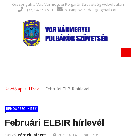
Köszöntjük a Vas Vármegyei Polgárőr Szövetség weboldalán!
+(36) 94 359 511
vasmpsz.iroda [@] gmail.com
Kezdőlap
Hírek
Februári ELBIR hírlevél
RENDŐRSÉGI HÍREK
Februári ELBIR hírlevél
Szerző:
Péntek Róbert
2020.02.14.
1605