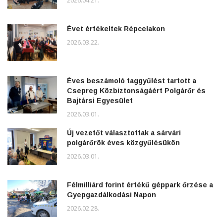
2026.04.21.
Évet értékeltek Répcelakon
2026.03.22.
Éves beszámoló taggyűlést tartott a
Csepreg Közbiztonságáért Polgárőr és
Bajtársi Egyesület
2026.03.01.
Új vezetőt választottak a sárvári
polgárőrök éves közgyűlésükön
2026.03.01.
Félmilliárd forint értékű géppark őrzése a
Gyepgazdálkodási Napon
2026.02.28.