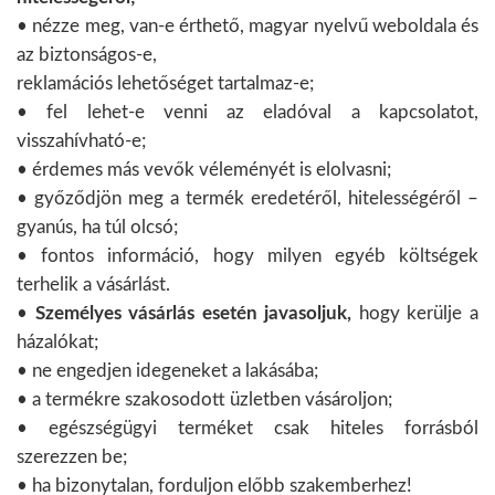
• nézze meg, van-e érthető, magyar nyelvű weboldala és
az biztonságos-e,
reklamációs lehetőséget tartalmaz-e;
• fel lehet-e venni az eladóval a kapcsolatot,
visszahívható-e;
• érdemes más vevők véleményét is elolvasni;
• győződjön meg a termék eredetéről, hitelességéről –
gyanús, ha túl olcsó;
• fontos információ, hogy milyen egyéb költségek
terhelik a vásárlást.
•
Személyes vásárlás esetén javasoljuk,
hogy kerülje a
házalókat;
• ne engedjen idegeneket a lakásába;
• a termékre szakosodott üzletben vásároljon;
• egészségügyi terméket csak hiteles forrásból
szerezzen be;
• ha bizonytalan, forduljon előbb szakemberhez!