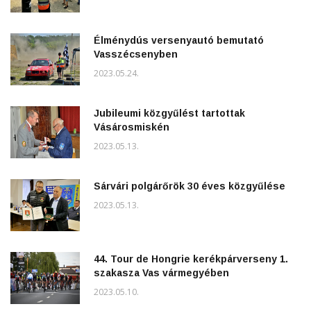
Élménydús versenyautó bemutató
Vasszécsenyben
2023.05.24.
Jubileumi közgyűlést tartottak
Vásárosmiskén
2023.05.13.
Sárvári polgárőrök 30 éves közgyűlése
2023.05.13.
44. Tour de Hongrie kerékpárverseny 1.
szakasza Vas vármegyében
2023.05.10.