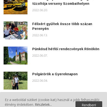
tűzoltója verseny Szombathelyen
2022.06.20.
Félixért gyűltek össze több százan
Perenyén
2022.06.13.
Pünkösd hétfői rendezvények Rönökön
2022.06.07.
Polgárőrök a Gyereknapon
2022.06.04.
5.Veterán Piknik Sárváron
Ez a weboldal sütiket (cookie-kat) használ a jobb felhasználói
élmény érdekében.
Részletek...
Rendben!
2022.06.04.