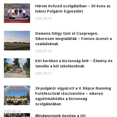
Három évtized szolgálatban – 30 éves az
Ivánci Polgárőr Egyesület
2025.08.13.
Demens hölgy tűnt el Csepregen,
Sikeresen megtalálták – Fontos üzenet a
családoknak
2025.07.10.
Két keréken a biztonság felé – Élmény és
tanulás a bői iskolásoknak
2025.06.17.
24 polgárőr vigyázott a V. Répce Running
Futófesztivál résztvevőire – sikeres
együttműködés a biztonság
szolgálatában
2025.06.14.
Mindannyiunk épsége a tét