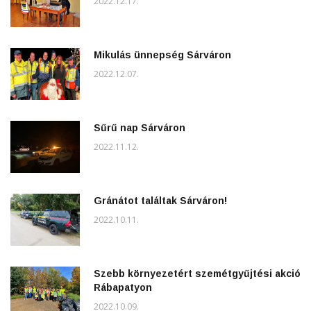
2022.12.17.
Mikulás ünnepség Sárváron
2022.12.07.
Sűrű nap Sárváron
2022.11.12.
Gránátot találtak Sárváron!
2022.10.11.
Szebb környezetért szemétgyűjtési akció
Rábapatyon
2022.10.09.