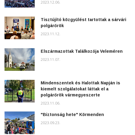
2023.12.06.
Tisztújító közgyűlést tartottak a sárvári
polgárőrök
2023.11.12.
Elszármazottak Találkozója Veleméren
2023.11.07.
Mindenszentek és Halottak Napján is
kiemelt szolgálatokat láttak el a
polgárőrök vármegyeszerte
2023.11.06.
"Biztonság hete" Körmenden
2023.09.23.