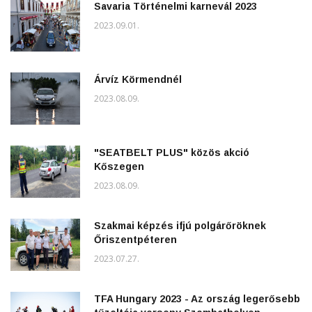
Savaria Történelmi karnevál 2023
2023.09.01.
Árvíz Körmendnél
2023.08.09.
"SEATBELT PLUS" közös akció
Kőszegen
2023.08.09.
Szakmai képzés ifjú polgárőröknek
Őriszentpéteren
2023.07.27.
TFA Hungary 2023 - Az ország legerősebb