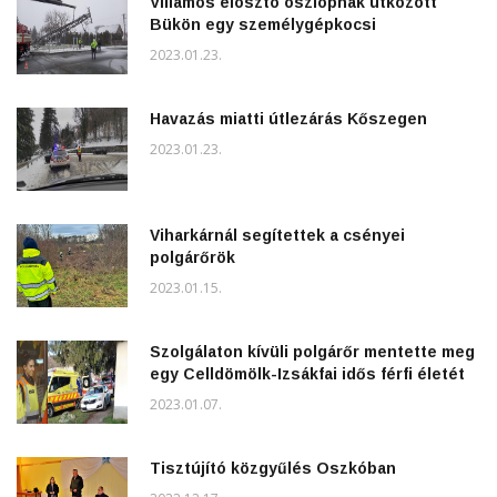
Villamos elosztó oszlopnak ütközött
Bükön egy személygépkocsi
2023.01.23.
Havazás miatti útlezárás Kőszegen
2023.01.23.
Viharkárnál segítettek a csényei
polgárőrök
2023.01.15.
Szolgálaton kívüli polgárőr mentette meg
egy Celldömölk-Izsákfai idős férfi életét
2023.01.07.
Tisztújító közgyűlés Oszkóban