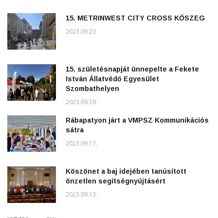
15. METRINWEST CITY CROSS KŐSZEG
2023.09.23.
15. születésnapját ünnepelte a Fekete
István Állatvédő Egyesület
Szombathelyen
2023.09.19.
Rábapatyon járt a VMPSZ Kommunikációs
sátra
2023.09.17.
Köszönet a baj idejében tanúsított
önzetlen segítségnyújtásért
2023.09.13.