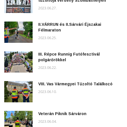
tűzoltója verseny Szombathelyen
2023.06.27.
II.VÁRRUN és II.Sárvári Éjszakai
Félmaraton
2023.06.25.
III. Répce Runnig Futófesztivál
polgárőrökkel
2023.06.22.
VIII. Vas Vármegyei Tűzoltó Találkozó
2023.06.10.
Veterán Piknik Sárváron
2023.06.04.