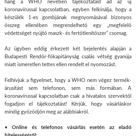
hang a WHO nevében tájékoztatást ad az új
koronavírussal kapcsolatban, egyben felkínálja, hogy a
készülék 1-es gombjának megnyomásával bizonyos
összeg ellenében megrendelhető egy „megfelelő
védettséget nyújtó maszk- és fertőtlenítőszer” csomag.
Az ügyben eddig érkezett két bejelentés alapján a
Budapesti Rendőr-főkapitányság csalás vétség gyanúja
miatt ismeretlen tettes ellen rendelt el nyomozást.
Felhívjuk a figyelmet, hogy a WHO nem végez termék-
árusítást sem telefonon, sem más formában. A
koronavírussal kapcsolatban csak a hivatalos szervektől
fogadjon el tájékoztatást! Kérjük, hogy vásárláskor
mindig győződjön meg az alábbiakról.
•
Online és telefonos vásárlás esetén az eladó
hitelességéről;