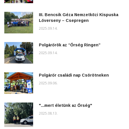
III. Bencsik Géza Nemzetközi Kispuska
Lőverseny – Csepregen
2025.09.14.
Polgárőrök az “Őrség Ringen”
2025.09.14.
Polgárőr családi nap Csörötneken
2025.09.06.
"...mert életünk az Őrség"
2025.08.13.