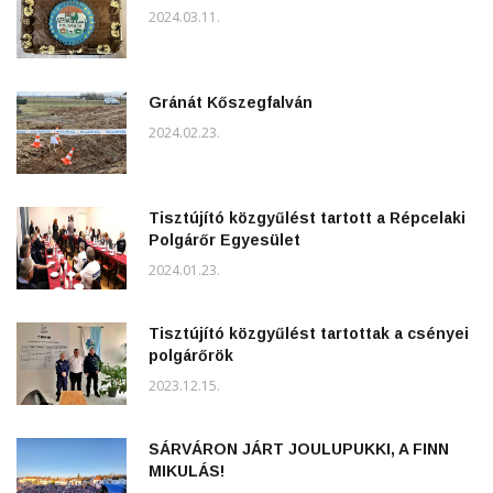
2024.03.11.
Gránát Kőszegfalván
2024.02.23.
Tisztújító közgyűlést tartott a Répcelaki
Polgárőr Egyesület
2024.01.23.
Tisztújító közgyűlést tartottak a csényei
polgárőrök
2023.12.15.
SÁRVÁRON JÁRT JOULUPUKKI, A FINN
MIKULÁS!