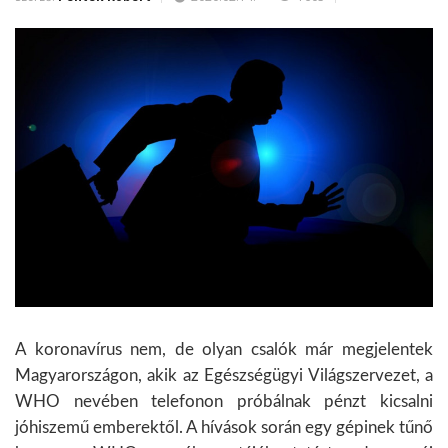
A koronavírus nem, de olyan csalók már megjelentek
Magyarországon, akik az Egészségügyi Világszervezet, a
WHO nevében telefonon próbálnak pénzt kicsalni
jóhiszemű emberektől. A hívások során egy gépinek tűnő