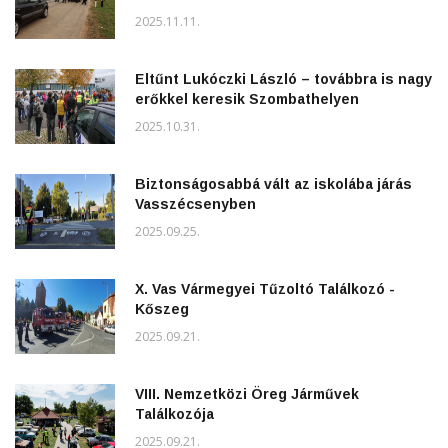
2025.11.11.
Eltűnt Lukóczki László – továbbra is nagy
erőkkel keresik Szombathelyen
2025.10.31.
Biztonságosabbá vált az iskolába járás
Vasszécsenyben
2025.09.25.
X. Vas Vármegyei Tűzoltó Találkozó -
Kőszeg
2025.09.21.
VIII. Nemzetközi Öreg Járművek
Találkozója
2025.09.21.