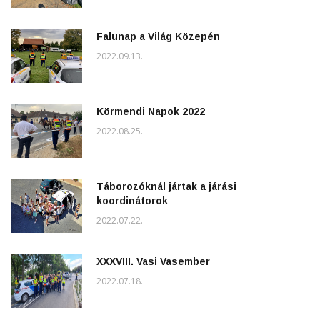
Falunap a Világ Közepén
2022.09.13.
Körmendi Napok 2022
2022.08.25.
Táborozóknál jártak a járási
koordinátorok
2022.07.22.
XXXVIII. Vasi Vasember
2022.07.18.