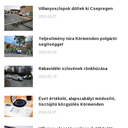
Villanyoszlopok dőltek ki Csepregen
2023.03.27.
Teljesítmény túra Körmenden polgárőr
segítséggel
2023.03.26.
Rábavidéki szlovének rönkhúzása
2023.02.19.
Évet értékelő, alapszabályt módosító,
tisztújító közgyűlés Körmenden
2023.02.07.