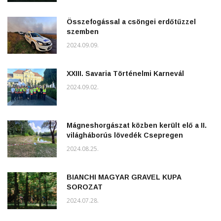
Összefogással a csöngei erdőtűzzel
szemben
2024.09.09.
XXIII. Savaria Történelmi Karnevál
2024.09.02.
Mágneshorgászat közben került elő a II.
világháborús lövedék Csepregen
2024.08.25.
BIANCHI MAGYAR GRAVEL KUPA
SOROZAT
2024.07.28.