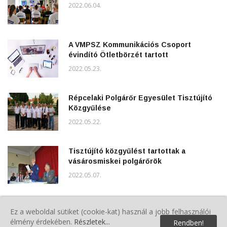
2022.06.04.
A VMPSZ Kommunikációs Csoport
évindító Ötletbörzét tartott
2022.05.23.
Répcelaki Polgárőr Egyesület Tisztújító
Közgyűlése
2022.05.22.
Tisztújító közgyűlést tartottak a
vásárosmiskei polgárőrök
2022.05.07.
II.Vasegerszegi Veterán- és Hobbijármű
Ez a weboldal sütiket (cookie-kat) használ a jobb felhasználói
Találkozó polgárőrökkel
élmény érdekében.
Részletek...
Rendben!