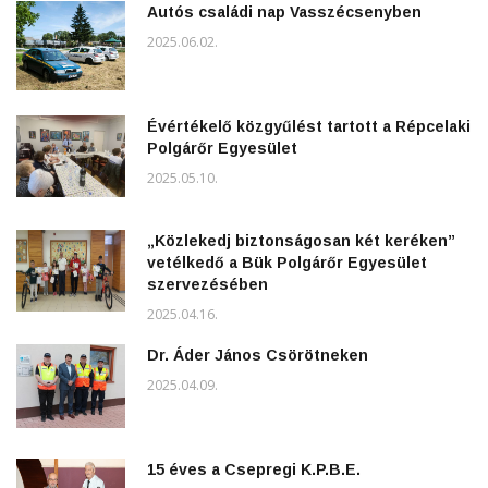
Autós családi nap Vasszécsenyben
2025.06.02.
Évértékelő közgyűlést tartott a Répcelaki
Polgárőr Egyesület
2025.05.10.
„Közlekedj biztonságosan két keréken”
vetélkedő a Bük Polgárőr Egyesület
szervezésében
2025.04.16.
Dr. Áder János Csörötneken
2025.04.09.
15 éves a Csepregi K.P.B.E.