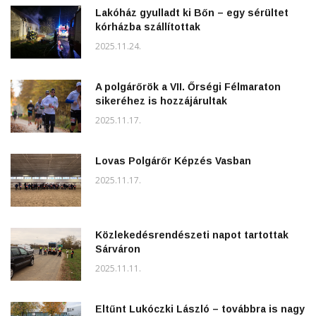
Lakóház gyulladt ki Bőn – egy sérültet
kórházba szállítottak
2025.11.24.
A polgárőrök a VII. Őrségi Félmaraton
sikeréhez is hozzájárultak
2025.11.17.
Lovas Polgárőr Képzés Vasban
2025.11.17.
Közlekedésrendészeti napot tartottak
Sárváron
2025.11.11.
Eltűnt Lukóczki László – továbbra is nagy