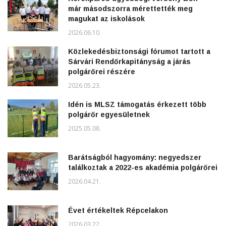
már másodszorra mérettették meg
magukat az iskolások
2026.06.10.
Közlekedésbiztonsági fórumot tartott a
Sárvári Rendőrkapitányság a járás
polgárőrei részére
2026.05.23.
Idén is MLSZ támogatás érkezett több
polgárőr egyesületnek
2025.05.08.
Barátságból hagyomány: negyedszer
találkoztak a 2022-es akadémia polgárőrei
2026.04.21.
Évet értékeltek Répcelakon
2026.03.22.