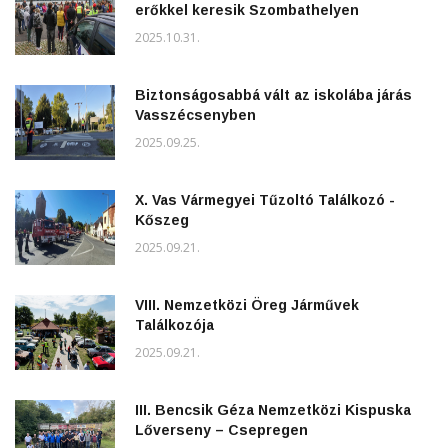
erőkkel keresik Szombathelyen
2025.10.31.
Biztonságosabbá vált az iskolába járás
Vasszécsenyben
2025.09.25.
X. Vas Vármegyei Tűzoltó Találkozó -
Kőszeg
2025.09.21.
VIII. Nemzetközi Öreg Járművek
Találkozója
2025.09.21.
III. Bencsik Géza Nemzetközi Kispuska
Lőverseny – Csepregen