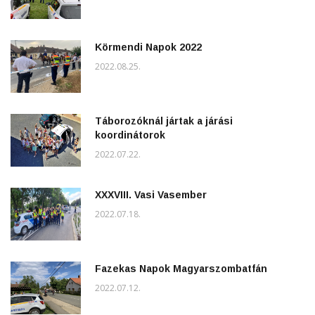
Körmendi Napok 2022
2022.08.25.
Táborozóknál jártak a járási
koordinátorok
2022.07.22.
XXXVIII. Vasi Vasember
2022.07.18.
Fazekas Napok Magyarszombatfán
2022.07.12.