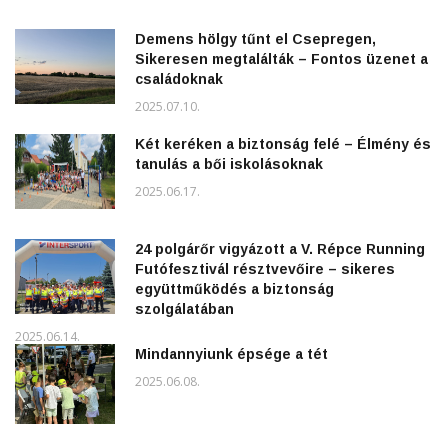
Demens hölgy tűnt el Csepregen,
Sikeresen megtalálták – Fontos üzenet a
családoknak
2025.07.10.
Két keréken a biztonság felé – Élmény és
tanulás a bői iskolásoknak
2025.06.17.
24 polgárőr vigyázott a V. Répce Running
Futófesztivál résztvevőire – sikeres
együttműködés a biztonság
szolgálatában
2025.06.14.
Mindannyiunk épsége a tét
2025.06.08.