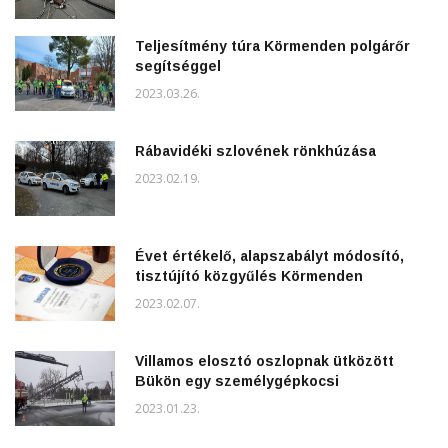
Teljesítmény túra Körmenden polgárőr
segítséggel
2023.03.26.
Rábavidéki szlovének rönkhúzása
2023.02.19.
Évet értékelő, alapszabályt módosító,
tisztújító közgyűlés Körmenden
2023.02.07.
Villamos elosztó oszlopnak ütközött
Bükön egy személygépkocsi
2023.01.23.