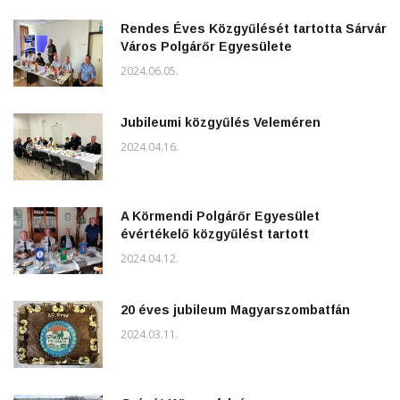
Rendes Éves Közgyűlését tartotta Sárvár
Város Polgárőr Egyesülete
2024.06.05.
Jubileumi közgyűlés Veleméren
2024.04.16.
A Körmendi Polgárőr Egyesület
évértékelő közgyűlést tartott
2024.04.12.
20 éves jubileum Magyarszombatfán
2024.03.11.