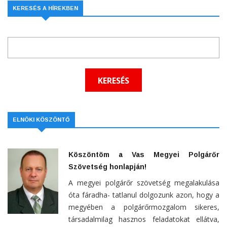
KERESÉS A HÍREKBEN
ELNÖKI KÖSZÖNTŐ
Köszöntöm a Vas Megyei Polgárőr
Szövetség honlapján!
A megyei polgárőr szövetség megalakulása
óta fáradha- tatlanul dolgozunk azon, hogy a
megyében a polgárőrmozgalom sikeres,
társadalmilag hasznos feladatokat ellátva,