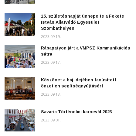
15. születésnapját ünnepelte a Fekete
István Állatvédő Egyesület
Szombathelyen
2023.09.19.
Rábapatyon járt a VMPSZ Kommunikációs
sátra
2023.09.17.
Köszönet a baj idejében tanúsított
önzetlen segítségnyújtásért
2023.09.13.
Savaria Történelmi karnevál 2023
2023.09.01.