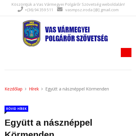
Köszöntjük a Vas Vármegyei Polgárőr Szövetség weboldalán!
+(36) 94 359 511
vasmpsz.iroda [@] gmail.com
Kezdőlap
Hírek
Együtt a násznéppel Körmenden
RÖVID HÍREK
Együtt a násznéppel
Körmenden