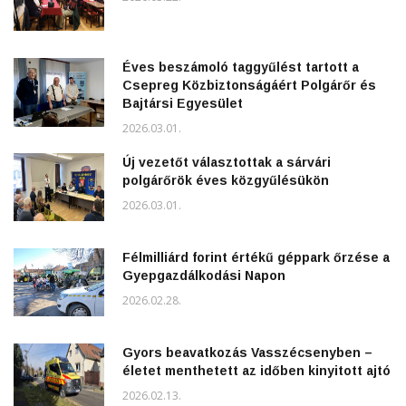
Éves beszámoló taggyűlést tartott a
Csepreg Közbiztonságáért Polgárőr és
Bajtársi Egyesület
2026.03.01.
Új vezetőt választottak a sárvári
polgárőrök éves közgyűlésükön
2026.03.01.
Félmilliárd forint értékű géppark őrzése a
Gyepgazdálkodási Napon
2026.02.28.
Gyors beavatkozás Vasszécsenyben –
életet menthetett az időben kinyitott ajtó
2026.02.13.