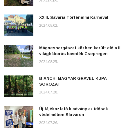
2024.09.09.
XXIII. Savaria Történelmi Karnevál
2024.09.02.
Mágneshorgászat közben került elő a II.
világháborús lövedék Csepregen
2024.08.25.
BIANCHI MAGYAR GRAVEL KUPA
SOROZAT
2024.07.28.
Új tájékoztató kiadvány az idősek
védelmében Sárváron
2024.07.26.