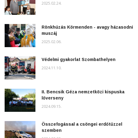
2025.02.24.
Rönkhúzás Körmenden - avagy házasodni
muszáj
2025.02.06.
Védelmi gyakorlat Szombathelyen
2024.11.10.
II. Bencsik Géza nemzetközi kispuska
lőverseny
2024.09.15.
Összefogással a csöngei erdőtűzzel
szemben