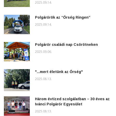
2025.09.14.
Polgárőrök az “Őrség Ringen”
2025.09.14.
Polgárőr családi nap Csörötneken
2025.09.06.
"...mert életünk az Őrség"
2025.08.13.
Három évtized szolgálatban – 30 éves az
Ivánci Polgárőr Egyesület
2025.08.13.