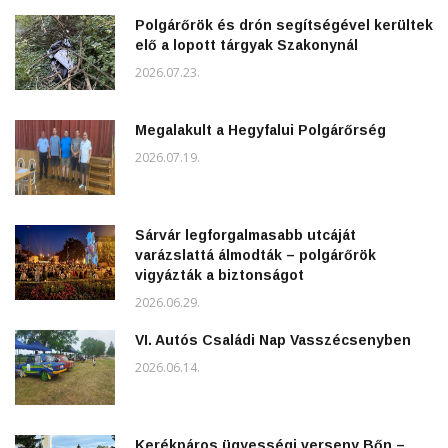
Polgárőrök és drón segítségével kerültek
elő a lopott tárgyak Szakonynál
2026.07.23.
Megalakult a Hegyfalui Polgárőrség
2026.07.19.
Sárvár legforgalmasabb utcáját
varázslattá álmodták – polgárőrök
vigyázták a biztonságot
2026.06.29.
VI. Autós Családi Nap Vasszécsenyben
2026.06.14.
Kerékpáros ügyességi verseny Bőn –