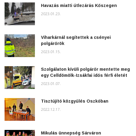
Havazás miatti útlezárás Kőszegen
2023.01.23.
Viharkárnál segítettek a csényei
polgárőrök
2023.01.15.
Szolgálaton kívüli polgárőr mentette meg
egy Celldömölk-Izsákfai idős férfi életét
2023.01.07.
Tisztújító közgyűlés Oszkóban
2022.12.17.
Mikulás ünnepség Sárváron