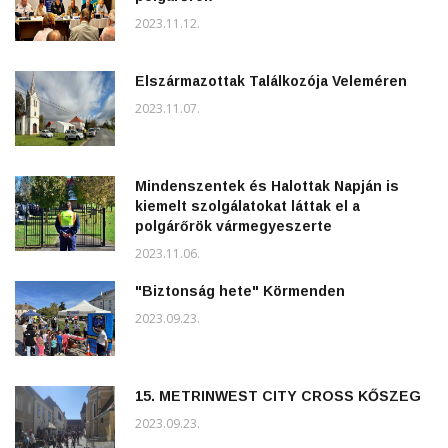
2023.11.12.
Elszármazottak Találkozója Veleméren
2023.11.07.
Mindenszentek és Halottak Napján is
kiemelt szolgálatokat láttak el a
polgárőrök vármegyeszerte
2023.11.06.
"Biztonság hete" Körmenden
2023.09.23.
15. METRINWEST CITY CROSS KŐSZEG
2023.09.23.