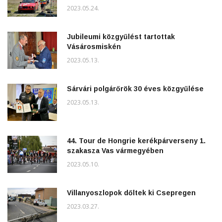
2023.05.24.
Jubileumi közgyűlést tartottak
Vásárosmiskén
2023.05.13.
Sárvári polgárőrök 30 éves közgyűlése
2023.05.13.
44. Tour de Hongrie kerékpárverseny 1.
szakasza Vas vármegyében
2023.05.10.
Villanyoszlopok dőltek ki Csepregen
2023.03.27.