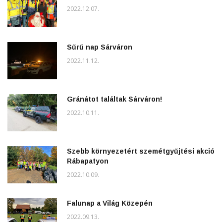
2022.12.07.
Sűrű nap Sárváron
2022.11.12.
Gránátot találtak Sárváron!
2022.10.11.
Szebb környezetért szemétgyűjtési akció
Rábapatyon
2022.10.09.
Falunap a Világ Közepén
2022.09.13.