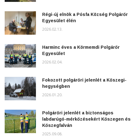
Régi-új elnök a Pósfa Község Polgárőr
Egyesület élén
2026.02.13.
Harminc éves a Körmemdi Polgárőr
Egyesület
2026.02.04.
Fokozott polgárőri jelenlét a Kőszegi-
hegységben
2026.01.20.
Polgárőri jelenlét a biztonságos
labdarúgó-mérkőzésekért Kőszegen és
Kőszegfalván
2025.09.08.