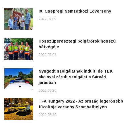
IX. Csepregi Nemzetközi Lőverseny
2022.07.09.
Hosszúperesztegi polgárőrök hosszú
hétvégéje
2022.07.03.
Nyugodt szolgálatnak indult, de TEK
akcióval zárult szolgálat a Sárvári
járásban
2022.06.20.
TFA Hungary 2022 - Az ország legerősebb
tűzoltója verseny Szombathelyen
2022.06.20.