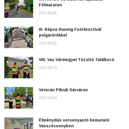
Félmaraton
2023.06.25.
III. Répce Runnig Futófesztivál
polgárőrökkel
2023.06.22.
VIII. Vas Vármegyei Tűzoltó Találkozó
2023.06.10.
Veterán Piknik Sárváron
2023.06.04.
Élménydús versenyautó bemutató
Vasszécsenyben