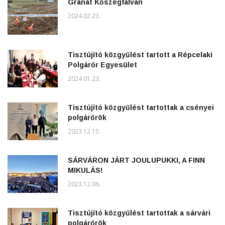
Gránát Kőszegfalván
2024.02.23.
Tisztújító közgyűlést tartott a Répcelaki
Polgárőr Egyesület
2024.01.23.
Tisztújító közgyűlést tartottak a csényei
polgárőrök
2023.12.15.
SÁRVÁRON JÁRT JOULUPUKKI, A FINN
MIKULÁS!
2023.12.06.
Tisztújító közgyűlést tartottak a sárvári
polgárőrök