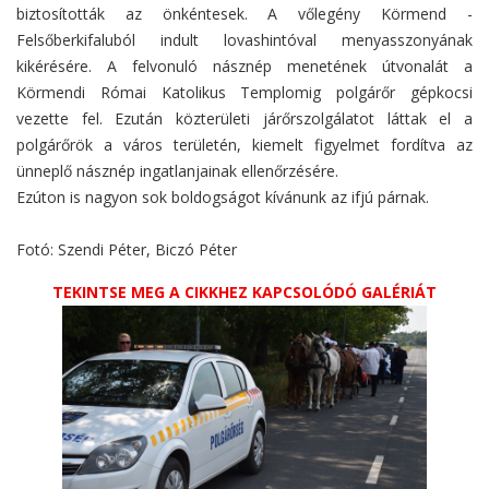
biztosították az önkéntesek. A vőlegény Körmend -
Felsőberkifaluból indult lovashintóval menyasszonyának
kikérésére. A felvonuló násznép menetének útvonalát a
Körmendi Római Katolikus Templomig polgárőr gépkocsi
vezette fel. Ezután közterületi járőrszolgálatot láttak el a
polgárőrök a város területén, kiemelt figyelmet fordítva az
ünneplő násznép ingatlanjainak ellenőrzésére.
Ezúton is nagyon sok boldogságot kívánunk az ifjú párnak.
Fotó: Szendi Péter, Biczó Péter
TEKINTSE MEG A CIKKHEZ KAPCSOLÓDÓ GALÉRIÁT