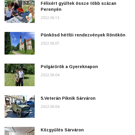
Félixért gyűltek össze több százan
Perenyén
2022.06.13.
Pünkösd hétfői rendezvények Rönökön
2022.06.07.
Polgárőrök a Gyereknapon
2022.06.04.
5.Veterán Piknik Sárváron
2022.06.04.
Közgyűlés Sárváron