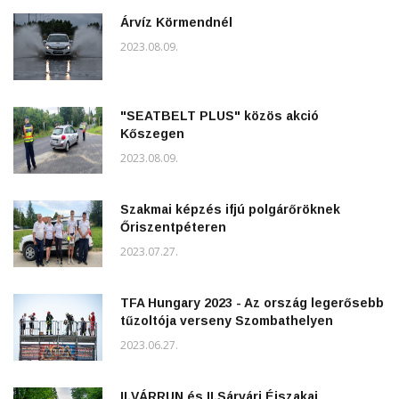
Árvíz Körmendnél
2023.08.09.
"SEATBELT PLUS" közös akció
Kőszegen
2023.08.09.
Szakmai képzés ifjú polgárőröknek
Őriszentpéteren
2023.07.27.
TFA Hungary 2023 - Az ország legerősebb
tűzoltója verseny Szombathelyen
2023.06.27.
II.VÁRRUN és II.Sárvári Éjszakai