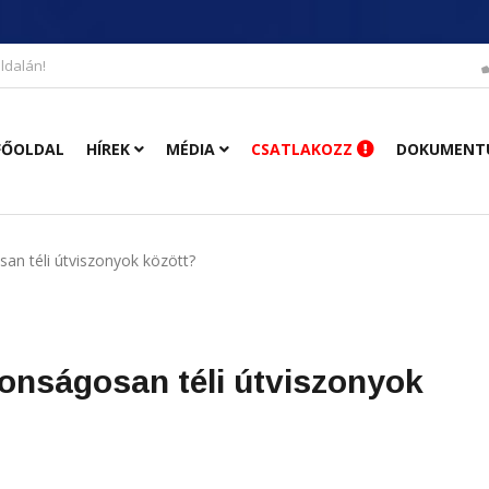
ldalán!
FŐOLDAL
HÍREK
MÉDIA
CSATLAKOZZ
DOKUMENT
an téli útviszonyok között?
onságosan téli útviszonyok