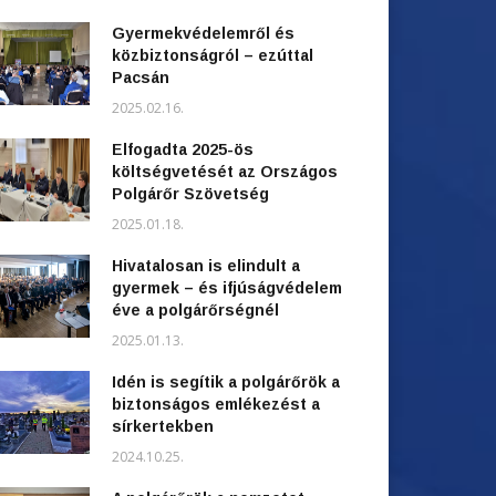
Gyermekvédelemről és
közbiztonságról – ezúttal
Pacsán
2025.02.16.
Elfogadta 2025-ös
költségvetését az Országos
Polgárőr Szövetség
2025.01.18.
Hivatalosan is elindult a
gyermek – és ifjúságvédelem
éve a polgárőrségnél
2025.01.13.
Idén is segítik a polgárőrök a
biztonságos emlékezést a
sírkertekben
2024.10.25.