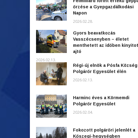
Félmilliárd forint értékű gépp
őrzése a Gyepgazdálkodási
Napon
2026.02.28.
Gyors beavatkozás
Vasszécsenyben – életet
menthetett az időben kinyitot
ajtó
2026.02.13.
Régi-új elnök a Pósfa Község
Polgárőr Egyesület élén
2026.02.13.
Harminc éves a Körmemdi
Polgárőr Egyesület
2026.02.04.
Fokozott polgárőri jelenlét a
Kőszegi-hegységben