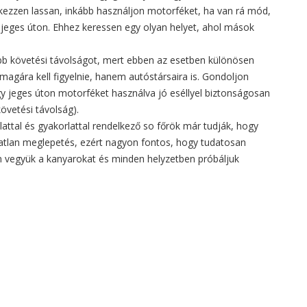
fékezzen lassan, inkább használjon motorféket, ha van rá mód,
t jeges úton. Ehhez keressen egy olyan helyet, ahol mások
bb követési távolságot, mert ebben az esetben különösen
agára kell figyelnie, hanem autóstársaira is. Gondoljon
Egy jeges úton motorféket használva jó eséllyel biztonságosan
követési távolság).
attal és gyakorlattal rendelkező so főrök már tudják, hogy
áratlan meglepetés, ezért nagyon fontos, hogy tudatosan
n vegyük a kanyarokat és minden helyzetben próbáljuk