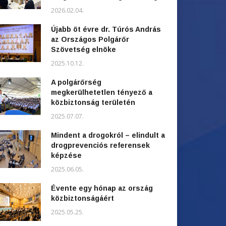
2026.02.04.
Újabb öt évre dr. Túrós András
az Országos Polgárőr
Szövetség elnöke
2025.10.12.
A polgárőrség
megkerülhetetlen tényező a
közbiztonság területén
2025.07.07.
Mindent a drogokról – elindult a
drogprevenciós referensek
képzése
2025.06.05.
Évente egy hónap az ország
közbiztonságáért
2025.05.25.