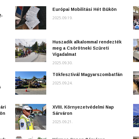
Európai Mobilitási Hét Bükön
2-
2025.09.19.
Huszadik alkalommal rendezték
meg a Csörötneki Szüreti
Vigadalmat
2025.09.30.
Tökfesztivál Magyarszombatfán
2025.09.24.
s
ári
XVIII. Környezetvédelmi Nap
kön
Sárváron
2025.09.21.