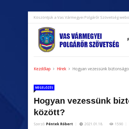
Köszöntjük a Vas Vármegyei Polgárőr Szövetség webo
Kezdőlap
Hírek
Hogyan vezessünk biztonságos
MEGELŐZÉS
Hogyan vezessünk bizt
között?
Szerző:
Péntek Róbert
2021.01.18.
1590