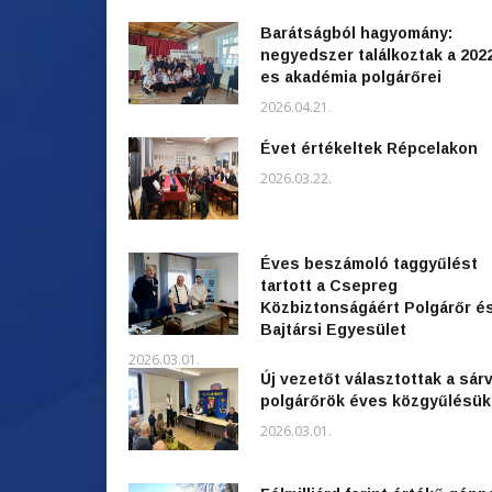
Barátságból hagyomány:
negyedszer találkoztak a 202
es akadémia polgárőrei
2026.04.21.
Évet értékeltek Répcelakon
2026.03.22.
Éves beszámoló taggyűlést
tartott a Csepreg
Közbiztonságáért Polgárőr é
Bajtársi Egyesület
2026.03.01.
Új vezetőt választottak a sárv
polgárőrök éves közgyűlésü
2026.03.01.