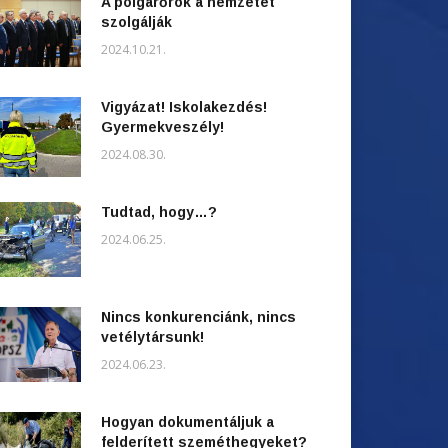
A polgárőrök a nemzetet
szolgálják
2024.10.21.
Vigyázat! Iskolakezdés!
Gyermekveszély!
2024.08.30.
Tudtad, hogy…?
2024.06.25.
Nincs konkurenciánk, nincs
vetélytársunk!
2024.06.23.
Hogyan dokumentáljuk a
felderített szeméthegyeket?