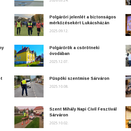
2026.03.24.
Polgárőri jelenlét a biztonságos
mérkőzésekért Lukácsházán
2025.09.12.
ny
Polgárőrök a csörötneki
óvodában
2025.12.07.
ot
Püspöki szentmise Sárváron
2025.10.08.
Szent Mihály Napi Civil Fesztivál
Sárváron
2025.10.02.