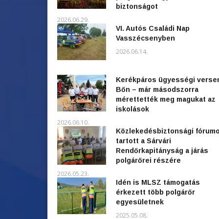
biztonságot
2026.06.29.
VI. Autós Családi Nap
Vasszécsenyben
2026.06.14.
Kerékpáros ügyességi verse
Bőn – már másodszorra
mérettették meg magukat az
iskolások
2026.06.10.
Közlekedésbiztonsági fórum
tartott a Sárvári
Rendőrkapitányság a járás
polgárőrei részére
2026.05.23.
Idén is MLSZ támogatás
érkezett több polgárőr
egyesületnek
2025.05.08.