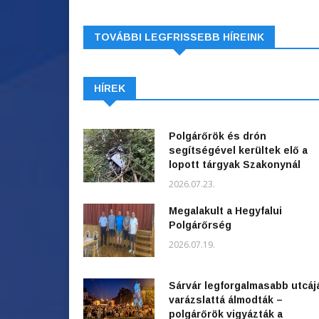
TOVÁBBI LEGFRISSEBB HÍREINK
HÍREK
Polgárőrök és drón
segítségével kerültek elő a
lopott tárgyak Szakonynál
2026.07.23.
Megalakult a Hegyfalui
Polgárőrség
2026.07.19.
Sárvár legforgalmasabb utcáj
varázslattá álmodták –
polgárőrök vigyázták a