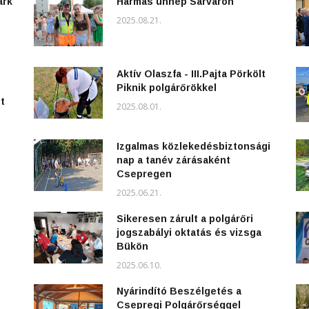
ark
Hármas ünnep Sárváron
2025.08.21.
Aktív Olaszfa - III.Pajta Pörkölt
Piknik polgárőrökkel
t
2025.08.01.
Izgalmas közlekedésbiztonsági
nap a tanév zárásaként
Csepregen
2025.06.21.
Sikeresen zárult a polgárőri
jogszabályi oktatás és vizsga
Bükön
2025.06.10.
Nyárindító Beszélgetés a
Csepregi Polgárőrséggel