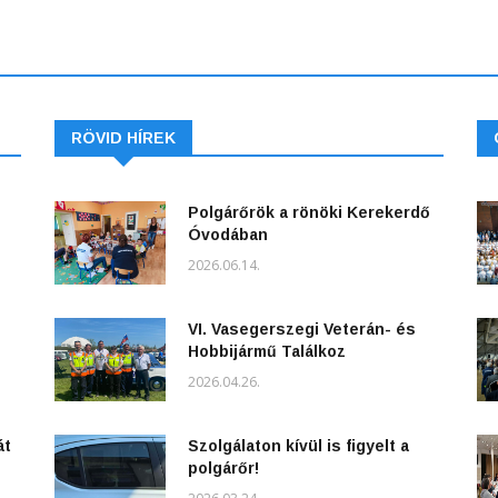
RÖVID HÍREK
Polgárőrök a rönöki Kerekerdő
Óvodában
2026.06.14.
VI. Vasegerszegi Veterán- és
Hobbijármű Találkoz
2026.04.26.
át
Szolgálaton kívül is figyelt a
polgárőr!