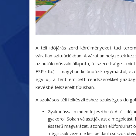
A téli időjárás zord körülményeket tud terem
váratlan szituációkban. A váratlan helyzetek kez
az autók műszaki állapota, felszereltsége - mi
ESP stb.) - nagyban különbözik egymástól, e
egy új, a fent említett rendszerekkel gazd
kevésbé felszerelt típusban.
A szokásos téli felkészítéshez szükséges dolg
Gyakorlással minden fejleszthető. A téli időjá
gyakorol. Sokan választják azt a megoldást, 
ésszerű magyarázat, azonban előfordulhat ol
mégiscsak vezetnie kell például csúszós útv