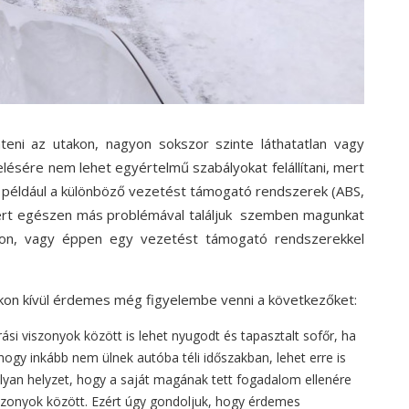
teni az utakon, nagyon sokszor szinte láthatatlan vagy
elésére nem lehet egyértelmű szabályokat felállítani, mert
nt például a különböző vezetést támogató rendszerek (ABS,
zért egészen más problémával találjuk szemben magunkat
agon, vagy éppen egy vezetést támogató rendszerekkel
okon kívül érdemes még figyelembe venni a következőket:
rási viszonyok között is lehet nyugodt és tapasztalt sofőr, ha
hogy inkább nem ülnek autóba téli időszakban, lehet erre is
yan helyzet, hogy a saját magának tett fogadalom ellenére
iszonyok között. Ezért úgy gondoljuk, hogy érdemes