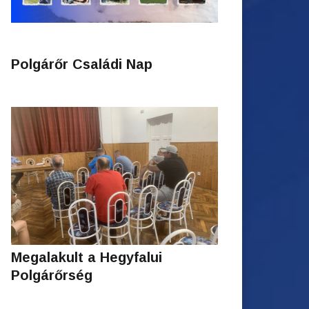
Polgárőr Családi Nap
Megalakult a Hegyfalui
Polgárőrség