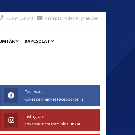
+(36) 94 359 511
vasmpsz.iroda [@] gmail.com
UMTÁR
KAPCSOLAT
Facebook
Kövessen minket Facebookon is
Instagram
Kövesse Instagram oldalunkat