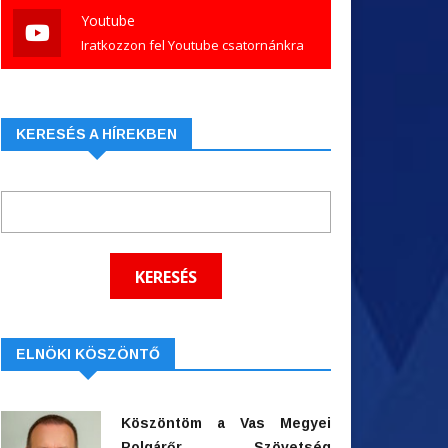
Youtube
Iratkozzon fel Youtube csatornánkra
KERESÉS A HÍREKBEN
ELNÖKI KÖSZÖNTŐ
Köszöntöm a Vas Megyei
Polgárőr Szövetség