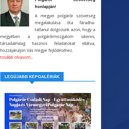
honlapján!
A megyei polgárőr szövetség
megalakulása óta fáradha-
tatlanul dolgozunk azon, hogy a
megyében a polgárőrmozgalom sikeres,
társadalmilag hasznos feladatokat ellátva,
hozzájáruljon Vas megye fejlődéséhez.
tovább olvasom...
LEGÚJABB KÉPGALÉRIÁK