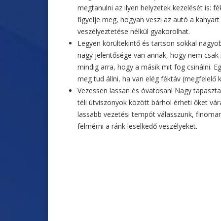
megtanulni az ilyen helyzetek kezelését is: 
figyelje meg, hogyan veszi az autó a kanyar
veszélyeztetése nélkül gyakorolhat.
Legyen körültekintő és tartson sokkal nagyo
nagy jelentősége van annak, hogy nem csak m
mindig arra, hogy a másik mit fog csinálni. 
meg tud állni, ha van elég féktáv (megfelelő 
Vezessen lassan és óvatosan! Nagy tapasztal
téli útviszonyok között bárhol érheti őket v
lassabb vezetési tempót válasszunk, finoma
felmérni a ránk leselkedő veszélyeket.