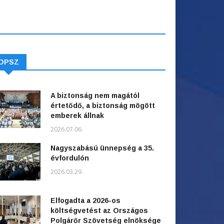
OPSZ
A biztonság nem magától
értetődő, a biztonság mögött
emberek állnak
2026.07.06.
Nagyszabású ünnepség a 35.
évfordulón
2026.03.29.
Elfogadta a 2026-os
költségvetést az Országos
Polgárőr Szövetség elnöksége