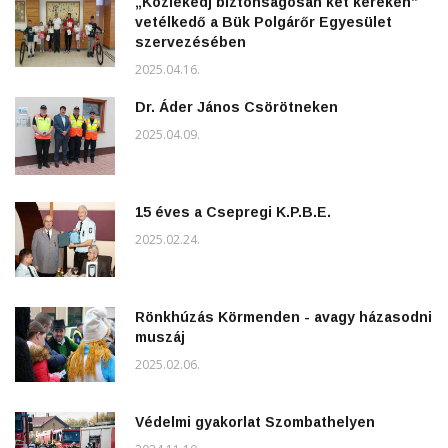
„Közlekedj biztonságosan két keréken”
vetélkedő a Bük Polgárőr Egyesület
szervezésében
2025.04.16.
Dr. Áder János Csörötneken
2025.04.09.
15 éves a Csepregi K.P.B.E.
2025.02.24.
Rönkhúzás Körmenden - avagy házasodni
muszáj
2025.02.06.
Védelmi gyakorlat Szombathelyen