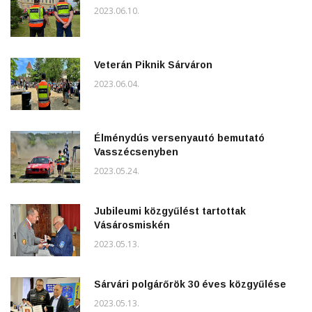
2023.06.10.
Veterán Piknik Sárváron
2023.06.04.
Élménydús versenyautó bemutató
Vasszécsenyben
2023.05.24.
Jubileumi közgyűlést tartottak
Vásárosmiskén
2023.05.13.
Sárvári polgárőrök 30 éves közgyűlése
2023.05.13.