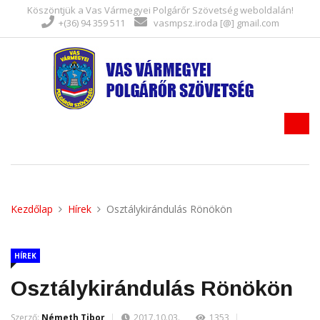
Köszöntjük a Vas Vármegyei Polgárőr Szövetség weboldalán!
+(36) 94 359 511
vasmpsz.iroda [@] gmail.com
Kezdőlap
Hírek
Osztálykirándulás Rönökön
HÍREK
Osztálykirándulás Rönökön
Szerző:
Németh Tibor
2017.10.03.
1353