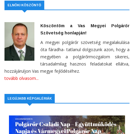
ELNÖKI KÖSZÖNTŐ
Köszöntöm a Vas Megyei Polgárőr
Szövetség honlapján!
A megyei polgárőr szövetség megalakulása
óta fáradha- tatlanul dolgozunk azon, hogy a
megyében a polgárőrmozgalom sikeres,
társadalmilag hasznos feladatokat ellátva,
hozzájáruljon Vas megye fejlődéséhez.
tovább olvasom...
LEGÚJABB KÉPGALÉRIÁK