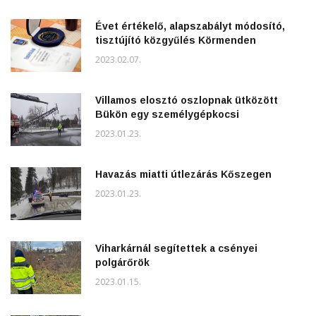
Évet értékelő, alapszabályt módosító,
tisztújító közgyűlés Körmenden
2023.02.07.
Villamos elosztó oszlopnak ütközött
Bükön egy személygépkocsi
2023.01.23.
Havazás miatti útlezárás Kőszegen
2023.01.23.
Viharkárnál segítettek a csényei
polgárőrök
2023.01.15.