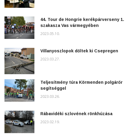
44. Tour de Hongrie kerékpárverseny 1.
szakasza Vas vármegyében
2023.05.10.
Villanyoszlopok dőltek ki Csepregen
2023.03.27.
Teljesítmény túra Körmenden polgárőr
segítséggel
2023.03.26.
Rábavidéki szlovének rönkhúzása
2023.02.19.