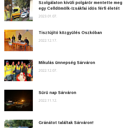
Szolgálaton kívüli polgárőr mentette meg
egy Celldömölk-Izsákfai idős férfi életét
2023.01.07.
Tisztújító közgyűlés Oszkóban
2022.12.17.
Mikulás ünnepség Sárváron
2022.12.07.
Sűrű nap Sárváron
2022.11.12.
Gránátot találtak Sárváron!