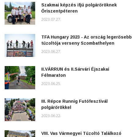
Szakmai képzés ifjú polgárőröknek
Őriszentpéteren
2023.07.27.
TFA Hungary 2023 - Az ország legerősebb
tűzoltója verseny Szombathelyen
2023.06.27.
II.VÁRRUN és II.Sárvári Éjszakai
Félmaraton
2023.06.25.
III. Répce Runnig Futófesztivál
polgárőrökkel
2023.06.22.
VIII. Vas Vármegyei Tűzoltó Találkozó