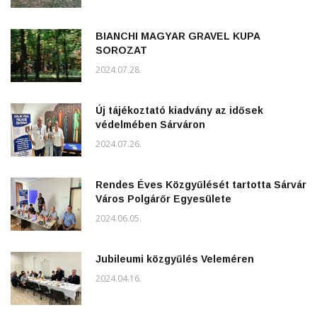
BIANCHI MAGYAR GRAVEL KUPA
SOROZAT
2024.07.28.
Új tájékoztató kiadvány az idősek
védelmében Sárváron
2024.07.26.
Rendes Éves Közgyűlését tartotta Sárvár
Város Polgárőr Egyesülete
2024.06.05.
Jubileumi közgyűlés Veleméren
2024.04.16.