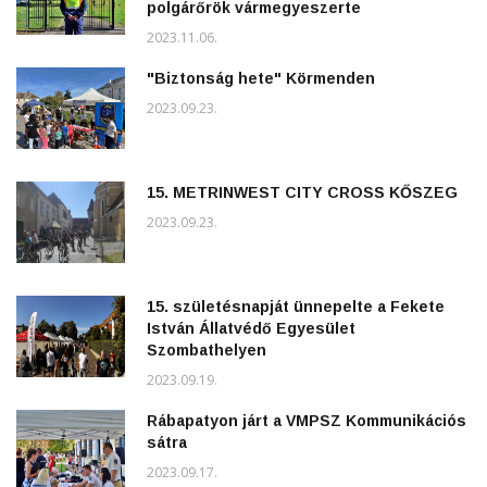
polgárőrök vármegyeszerte
2023.11.06.
"Biztonság hete" Körmenden
2023.09.23.
15. METRINWEST CITY CROSS KŐSZEG
2023.09.23.
15. születésnapját ünnepelte a Fekete
István Állatvédő Egyesület
Szombathelyen
2023.09.19.
Rábapatyon járt a VMPSZ Kommunikációs
sátra
2023.09.17.