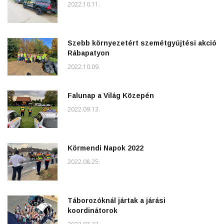
2022.10.11.
Szebb környezetért szemétgyűjtési akció
Rábapatyon
2022.10.09.
Falunap a Világ Közepén
2022.09.13.
Körmendi Napok 2022
2022.08.25.
Táborozóknál jártak a járási
koordinátorok