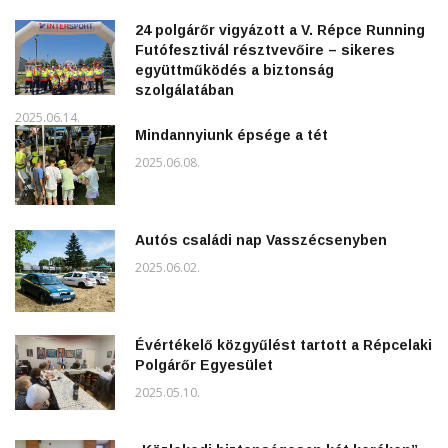
24 polgárőr vigyázott a V. Répce Running
Futófesztivál résztvevőire – sikeres
együttműködés a biztonság
szolgálatában
2025.06.14.
Mindannyiunk épsége a tét
2025.06.08.
Autós családi nap Vasszécsenyben
2025.06.02.
Évértékelő közgyűlést tartott a Répcelaki
Polgárőr Egyesület
2025.05.10.