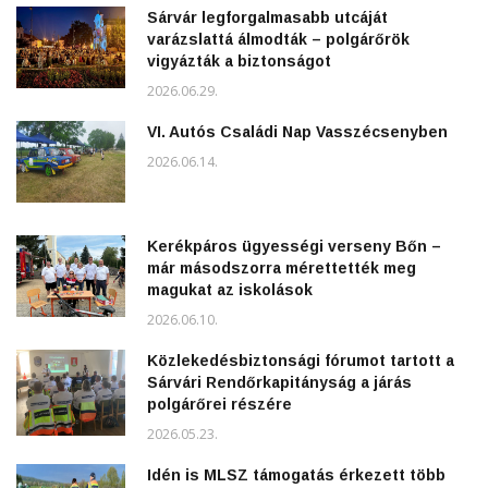
Sárvár legforgalmasabb utcáját
varázslattá álmodták – polgárőrök
vigyázták a biztonságot
2026.06.29.
VI. Autós Családi Nap Vasszécsenyben
2026.06.14.
Kerékpáros ügyességi verseny Bőn –
már másodszorra mérettették meg
magukat az iskolások
2026.06.10.
Közlekedésbiztonsági fórumot tartott a
Sárvári Rendőrkapitányság a járás
polgárőrei részére
2026.05.23.
Idén is MLSZ támogatás érkezett több