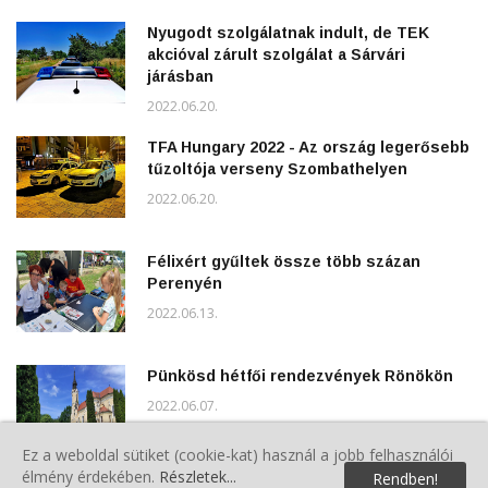
Nyugodt szolgálatnak indult, de TEK
akcióval zárult szolgálat a Sárvári
járásban
2022.06.20.
TFA Hungary 2022 - Az ország legerősebb
tűzoltója verseny Szombathelyen
2022.06.20.
Félixért gyűltek össze több százan
Perenyén
2022.06.13.
Pünkösd hétfői rendezvények Rönökön
2022.06.07.
Ez a weboldal sütiket (cookie-kat) használ a jobb felhasználói
élmény érdekében.
Részletek...
Rendben!