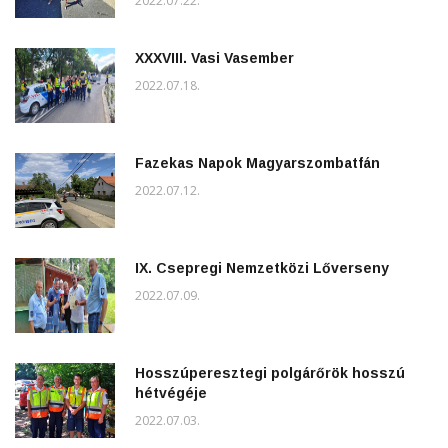
2022.07.22.
XXXVIII. Vasi Vasember
2022.07.18.
Fazekas Napok Magyarszombatfán
2022.07.12.
IX. Csepregi Nemzetközi Lőverseny
2022.07.09.
Hosszúperesztegi polgárőrök hosszú
hétvégéje
2022.07.03.