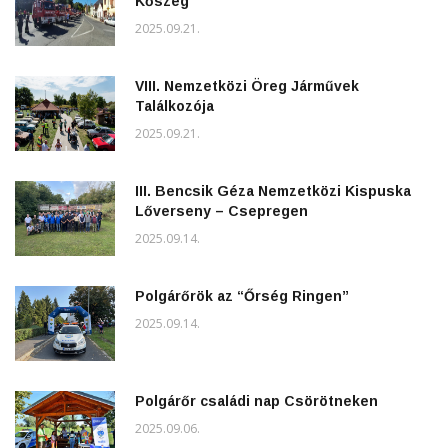
Kőszeg
2025.09.21.
VIII. Nemzetközi Öreg Járművek
Találkozója
2025.09.21.
III. Bencsik Géza Nemzetközi Kispuska
Lőverseny – Csepregen
2025.09.14.
Polgárőrök az “Őrség Ringen”
2025.09.14.
Polgárőr családi nap Csörötneken
2025.09.06.