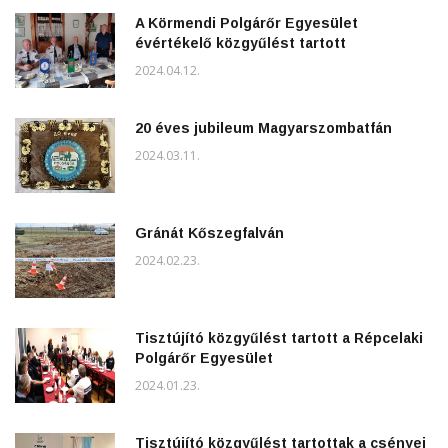
A Körmendi Polgárőr Egyesület
évértékelő közgyűlést tartott
2024.04.12.
20 éves jubileum Magyarszombatfán
2024.03.11.
Gránát Kőszegfalván
2024.02.23.
Tisztújító közgyűlést tartott a Répcelaki
Polgárőr Egyesület
2024.01.23.
Tisztújító közgyűlést tartottak a csényei