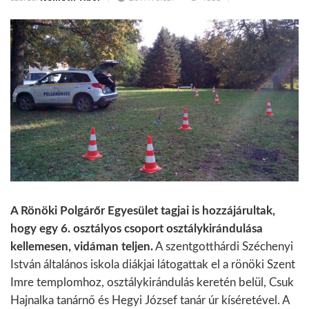
A Rönöki Polgárőr Egyesület tagjai is hozzájárultak,
hogy egy 6. osztályos csoport osztálykirándulása
kellemesen, vidáman teljen.
A szentgotthárdi Széchenyi
István általános iskola diákjai látogattak el a
rönöki
Szent
Imre templomhoz, osztálykirándulás keretén belül, Csuk
Hajnalka tanárnő és Hegyi József tanár úr kíséretével. A