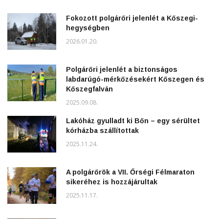
Fokozott polgárőri jelenlét a Kőszegi-
hegységben
2026.01.20.
Polgárőri jelenlét a biztonságos
labdarúgó-mérkőzésekért Kőszegen és
Kőszegfalván
2025.09.08.
Lakóház gyulladt ki Bőn – egy sérültet
kórházba szállítottak
2025.11.24.
A polgárőrök a VII. Őrségi Félmaraton
sikeréhez is hozzájárultak
2025.11.17.