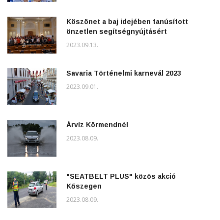
Köszönet a baj idejében tanúsított
önzetlen segítségnyújtásért
2023.09.13.
Savaria Történelmi karnevál 2023
2023.09.01.
Árvíz Körmendnél
2023.08.09.
"SEATBELT PLUS" közös akció
Kőszegen
2023.08.09.