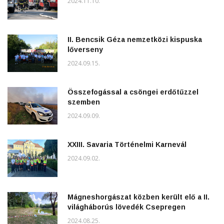
2024.11.10.
II. Bencsik Géza nemzetközi kispuska
lőverseny
2024.09.15.
Összefogással a csöngei erdőtűzzel
szemben
2024.09.09.
XXIII. Savaria Történelmi Karnevál
2024.09.02.
Mágneshorgászat közben került elő a II.
világháborús lövedék Csepregen
2024.08.25.