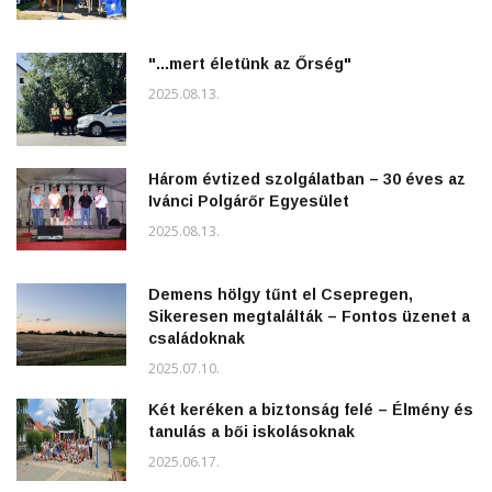
"...mert életünk az Őrség"
2025.08.13.
Három évtized szolgálatban – 30 éves az
Ivánci Polgárőr Egyesület
2025.08.13.
Demens hölgy tűnt el Csepregen,
Sikeresen megtalálták – Fontos üzenet a
családoknak
2025.07.10.
Két keréken a biztonság felé – Élmény és
tanulás a bői iskolásoknak
2025.06.17.