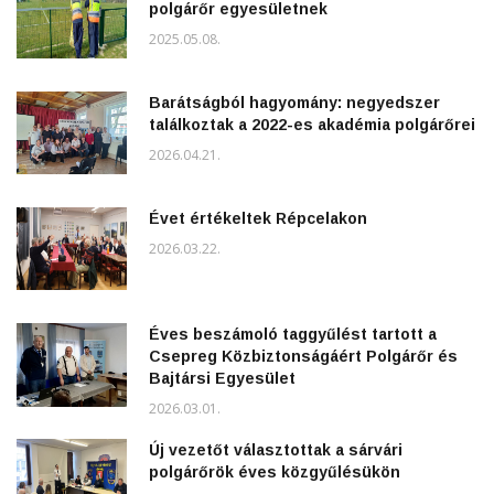
polgárőr egyesületnek
2025.05.08.
Barátságból hagyomány: negyedszer
találkoztak a 2022-es akadémia polgárőrei
2026.04.21.
Évet értékeltek Répcelakon
2026.03.22.
Éves beszámoló taggyűlést tartott a
Csepreg Közbiztonságáért Polgárőr és
Bajtársi Egyesület
2026.03.01.
Új vezetőt választottak a sárvári
polgárőrök éves közgyűlésükön