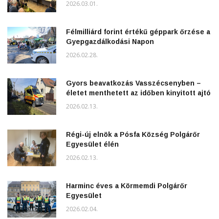
2026.03.01.
Félmilliárd forint értékű géppark őrzése a
Gyepgazdálkodási Napon
2026.02.28.
Gyors beavatkozás Vasszécsenyben –
életet menthetett az időben kinyitott ajtó
2026.02.13.
Régi-új elnök a Pósfa Község Polgárőr
Egyesület élén
2026.02.13.
Harminc éves a Körmemdi Polgárőr
Egyesület
2026.02.04.