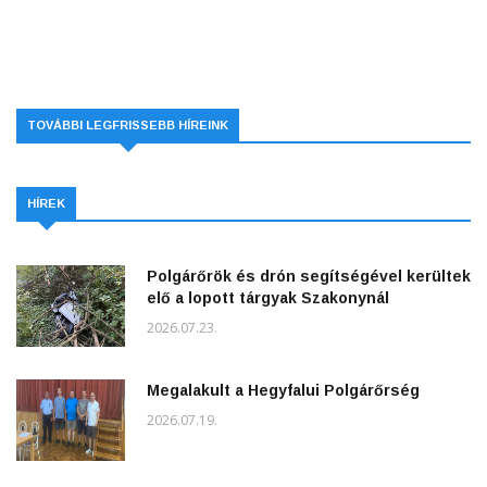
TOVÁBBI LEGFRISSEBB HÍREINK
HÍREK
Polgárőrök és drón segítségével kerültek
elő a lopott tárgyak Szakonynál
2026.07.23.
Megalakult a Hegyfalui Polgárőrség
2026.07.19.