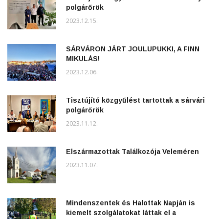
polgárőrök
2023.12.15.
SÁRVÁRON JÁRT JOULUPUKKI, A FINN
MIKULÁS!
2023.12.06.
Tisztújító közgyűlést tartottak a sárvári
polgárőrök
2023.11.12.
Elszármazottak Találkozója Veleméren
2023.11.07.
Mindenszentek és Halottak Napján is
kiemelt szolgálatokat láttak el a