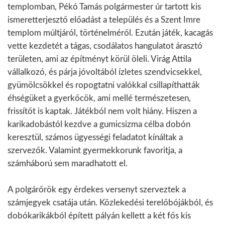
templomban, Pékó Tamás polgármester úr tartott kis
ismeretterjesztő előadást a település és a Szent Imre
templom múltjáról, történelméről. Ezután játék, kacagás
v
ette kezdetét a tágas, csodálatos hangulatot árasztó
területen, ami az építményt körül öleli. Virág Attila
vállalkozó, és párja jóvoltából ízletes szendvicsekkel,
gyümölcsökkel és ropogtatni valókkal csillapíthatták
éhségüket a gyerkőcök, ami mellé természetesen,
frissítőt is kaptak. Játékból nem volt hiány. Hiszen a
karikadobástól kezdve a gumicsizma célba dobón
keresztül, számos ügyességi feladatot kínáltak a
szervezők. Valamint gyermekkorunk favoritja, a
számháború sem maradhatott el.
A polgárőrök egy érdekes versenyt szerveztek a
számjegyek csatája után. Közlekedési terelőbójákból, és
dobókarikákból épített pályán kellett a két fős kis