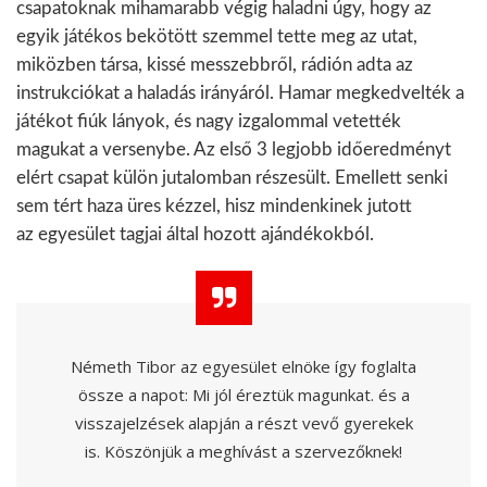
csapatoknak mihamarabb végig haladni úgy, hogy az
egyik játékos bekötött szemmel tette meg az utat,
miközben társa, kissé messzebbről, rádión adta az
instrukciókat a haladás irányáról. Hamar megkedvelték a
játékot fiúk lányok, és nagy izgalommal vetették
magukat a versenybe. Az első 3 legjobb időeredményt
elért csapat külön jutalomban részesült. Emellett senki
sem tért haza üres kézzel, hisz mindenkinek jutott
az
egyesület
tagjai által hozott ajándékokból.
Németh Tibor az egyesület elnöke így foglalta
össze a napot:
Mi jól éreztük magunkat. és a
visszajelzések alapján a részt vevő gyerekek
is. Köszönjük a meghívást a szervezőknek!