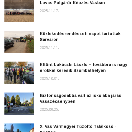
Lovas Polgárőr Képzés Vasban
2025.11.17.
Közlekedésrendészeti napot tartottak
Sárváron
2025.11.11.
Eltűnt Lukóczki László – továbbra is nagy
erőkkel keresik Szombathelyen
2025.10.31.
Biztonságosabbá vált az iskolába járás
Vasszécsenyben
2025.09.25.
X. Vas Vármegyei Tűzoltó Találkozó -