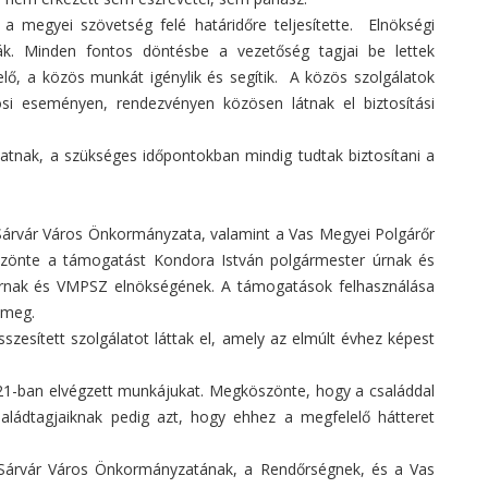
a megyei szövetség felé határidőre teljesítette. Elnökségi
ták. Minden fontos döntésbe a vezetőség tagjai be lettek
ő, a közös munkát igénylik és segítik. A közös szolgálatok
si eseményen, rendezvényen közösen látnak el biztosítási
tatnak, a szükséges időpontokban mindig tudtak biztosítani a
árvár Város Önkormányzata, valamint a Vas Megyei Polgárőr
szönte a támogatást Kondora István polgármester úrnak és
 úrnak és VMPSZ elnökségének. A támogatások felhasználása
t meg.
szesített szolgálatot láttak el, amely az elmúlt évhez képest
1-ban elvégzett munkájukat. Megköszönte, hogy a családdal
a családtagjaiknak pedig azt, hogy ehhez a megfelelő hátteret
 Sárvár Város Önkormányzatának, a Rendőrségnek, és a Vas