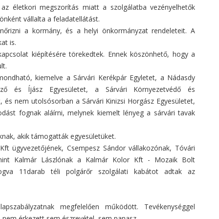
az életkori megszorítás miatt a szolgálatba vezényelhetők
nként vállalta a feladatellátást.
lenőrizni a kormány, és a helyi önkormányzat rendeleteit. A
at is.
kapcsolat kiépítésére törekedtek. Ennek köszönhető, hogy a
lt.
 mondható, kiemelve a Sárvári Kerékpár Egyletet, a Nádasdy
ző és Íjász Egyesületet, a Sárvári Környezetvédő és
, és nem utolsósorban a Sárvári Kinizsi Horgász Egyesületet,
ást fognak aláírni, melynek kiemelt lényeg a sárvári tavak
knak, akik támogatták egyesületüket.
 Kft ügyvezetőjének, Csempesz Sándor vállakozónak, Tóvári
mint Kalmár Lászlónak a Kalmár Kolor Kft - Mozaik Bolt
ogva 11darab téli polgárőr szolgálati kabátot adtak az
lapszabályzatnak megfelelően működött. Tevékenységgel
 nem érkezett sem észrevétel, sem panasz.