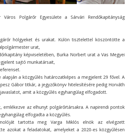
r Város Polgárőr Egyesülete a Sárvári Rendőkapitányság
árőr hölgyeket és urakat. Külön tisztelettel köszöntötte a
lpolgármester urat,
ndőrkapitány képviseletében, Burka Norbert urat a Vas Megyei
gjelent sajtó munkatársait,
eferenset.
ése alapján a közgyűlés határozatképes a megjelent 29 fővel. A
esz Gábor titkár, a jegyzőkönyv hitelesítésére pedig Horváth
avaslatot, amit a közgyűlés egyhangúlag elfogadott.
, emlékezve az elhunyt polgárőrtársakra. A napirendi pontok
 egyhangúlag elfogadta a közgyűlés.
olóját tartotta meg Varga Miklós elnök az elvégzett
ette azokat a feladatokat, amelyeket a 2020-es közgyűlésen