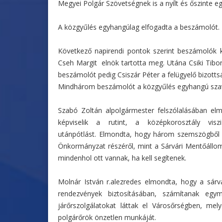
Megyei Polgár Szövetségnek is a nyílt és őszinte 
A közgyűlés egyhangúlag elfogadta a beszámolót.
Következő napirendi pontok szerint beszámolók
Cseh Margit elnök tartotta meg. Utána Csiki Tibor
beszámolót pedig Csiszár Péter a felügyelő bizotts
Mindhárom beszámolót a közgyűlés egyhangú szav
Szabó Zoltán alpolgármester felszólalásában elm
képviselik a rutint, a középkorosztály vis
utánpótlást. Elmondta, hogy három szemszögből i
Önkormányzat részéről, mint a Sárvári Mentőállomá
mindenhol ott vannak, ha kell segítenek.
Molnár István r.alezredes elmondta, hogy a sárvá
rendezvények biztosításában, számítanak eg
járőrszolgálatokat láttak el Városőrségben, mel
polgárőrök önzetlen munkáját.