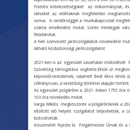
Fizetési kötelezettségüket az önkormányzat, és 
üléseket az előírtaknak megfelelően megtartot
vonva. A rendőrséggel a munkakapcsolat megfelel
száma emelkedést mutat. Szinte mindegyik váro
feladatokat.
A heti szervezett járőrszolgálatok növekedést mu
látható közbiztonsági járőrszolgálatot
2021-ben is az egyesület zavartalan működését S
Szövetség támogatása segítette.Elnök úr megkö
képviselő-testületnek, valamint Bedi Ákos elnök
célirányosan, a vezetőség döntései alapján történ
Az egyesület polgárőrei a 2021. évben 1755 óra ös
103 óra növekedés mutat.
Varga Miklós megköszönte a polgárőröknek a 202
eltöltött idő helyett szolgálatot teljesítettek, 
biztosították.
Köszönetét fejezte ki Polgármester Úrnak és a