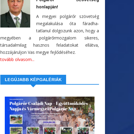
honlapján!
A megyei polgárőr szövetség
megalakulása óta fáradha-
tatlanul dolgozunk azon, hogy a
megyében a polgárőrmozgalom sikeres,
társadalmilag hasznos feladatokat ellátva,
hozzájáruljon Vas megye fejlődéséhez.
tovább olvasom...
LEGÚJABB KÉPGALÉRIÁK