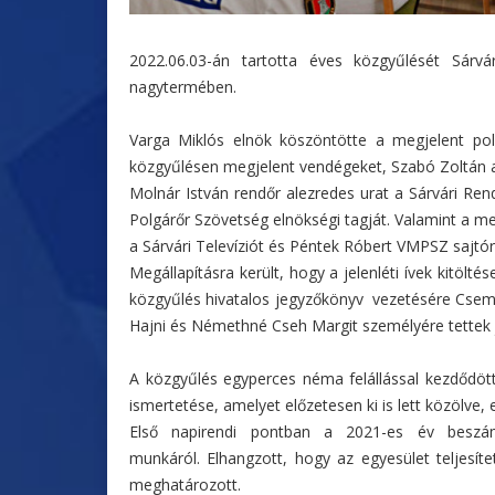
2022.06.03-án tartotta éves közgyűlését
Sárvá
nagytermében.
Varga Miklós elnök köszöntötte a megjelent polg
közgyűlésen megjelent vendégeket, Szabó Zoltán a
Molnár István rendőr alezredes urat a Sárvári Re
Polgárőr Szövetség elnökségi tagját. Valamint a me
a Sárvári Televíziót és Péntek Róbert VMPSZ sajtór
Megállapításra került, hogy a jelenléti ívek kitölt
közgyűlés hivatalos jegyzőkönyv vezetésére Csemp
Hajni és Némethné Cseh Margit személyére tettek j
A közgyűlés egyperces néma felállással kezdődött
ismertetése, amelyet előzetesen ki is lett közölve,
Első napirendi pontban a 2021-es év beszám
munkáról. Elhangzott, hogy az egyesület teljesít
meghatározott.