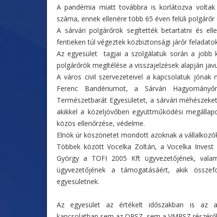
A pandémia miatt továbbra is korlátozva voltak 
száma, ennek ellenére több 65 éven felüli polgárőr ö
A sárvári polgárőrök segítették betartatni és el
fentieken túl végeztek közbiztonsági járőr feladatok
Az egyesület tagjai a szolgálatuk során a jobb 
polgárőrök megítélése a visszajelzések alapján javu
A város civil szervezeteivel a kapcsolatuk jónak
Ferenc Bandériumot, a Sárvári Hagyományőr
Természetbarát Egyesületet, a sárvári méhészeket
akikkel a közeljövőben együttműködési megállapod
közös ellenőrzése, védelme.
Elnök úr köszönetet mondott azoknak a vállalkozó
Többek között Vocelka Zoltán, a Vocelka Invest
György a TOFI 2005 Kft ügyvezetőjének, vala
ügyvezetőjének a támogatásáért, akik összef
egyesületnek.
Az egyesület az értékelt időszakban is az a
kapcsolatban sem az OPSZ, sem a VMPSZ részéről