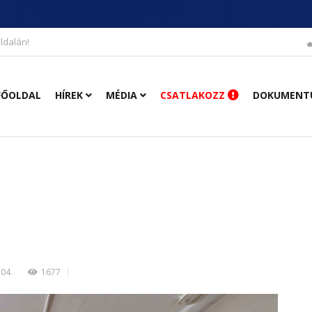
ldalán!
FŐOLDAL
HÍREK
MÉDIA
CSATLAKOZZ
DOKUMENT
.04.
1677