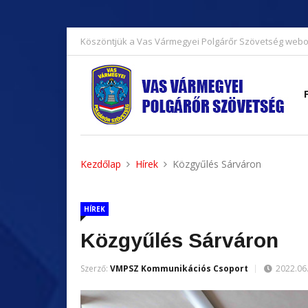
Köszöntjük a Vas Vármegyei Polgárőr Szövetség webo
Kezdőlap
Hírek
Közgyűlés Sárváron
HÍREK
Közgyűlés Sárváron
Szerző:
VMPSZ Kommunikációs Csoport
2022.06