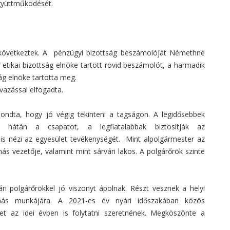
együttműködését.
 következtek. A pénzügyi bizottság beszámolóját Némethné
 etikai bizottság elnöke tartott rövid beszámolót, a harmadik
ág elnöke tartotta meg.
azással elfogadta.
ondta, hogy jó végig tekinteni a tagságon. A legidősebbek
zi hátán a csapatot, a legfiatalabbak biztosítják az
s nézi az egyesület tevékenységét. Mint alpolgármester az
s vezetője, valamint mint sárvári lakos. A polgárőrök szinte
ri polgárőrökkel jó viszonyt ápolnak. Részt vesznek a helyi
ymás munkájára. A 2021-es év nyári időszakában közös
yet az idei évben is folytatni szeretnének. Megköszönte a