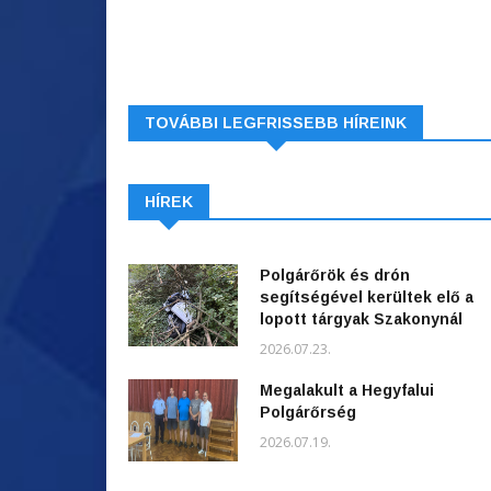
TOVÁBBI LEGFRISSEBB HÍREINK
HÍREK
Polgárőrök és drón
segítségével kerültek elő a
lopott tárgyak Szakonynál
2026.07.23.
Megalakult a Hegyfalui
Polgárőrség
2026.07.19.