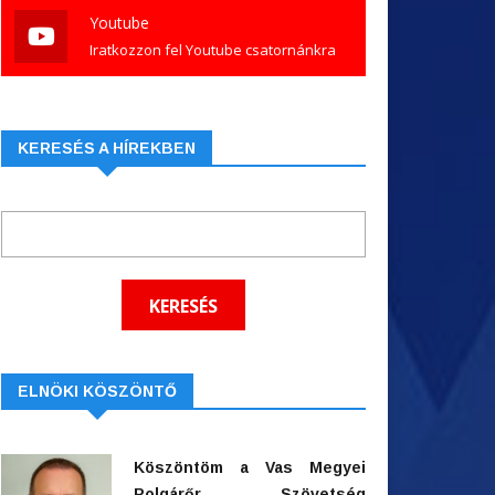
Youtube
Iratkozzon fel Youtube csatornánkra
KERESÉS A HÍREKBEN
ELNÖKI KÖSZÖNTŐ
Köszöntöm a Vas Megyei
Polgárőr Szövetség