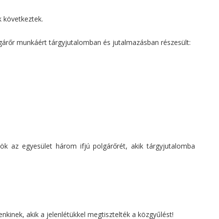
k következtek.
gárőr munkáért tárgyjutalomban és jutalmazásban részesült:
ök az egyesület három ifjú polgárőrét, akik tárgyjutalomba
inek, akik a jelenlétükkel megtisztelték a közgyűlést!