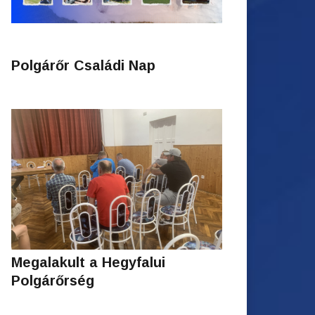
Polgárőr Családi Nap
Megalakult a Hegyfalui
Polgárőrség