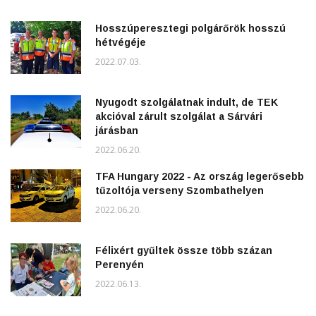
Hosszúperesztegi polgárőrök hosszú
hétvégéje
2022.07.03.
Nyugodt szolgálatnak indult, de TEK
akcióval zárult szolgálat a Sárvári
járásban
2022.06.20.
TFA Hungary 2022 - Az ország legerősebb
tűzoltója verseny Szombathelyen
2022.06.20.
Félixért gyűltek össze több százan
Perenyén
2022.06.13.