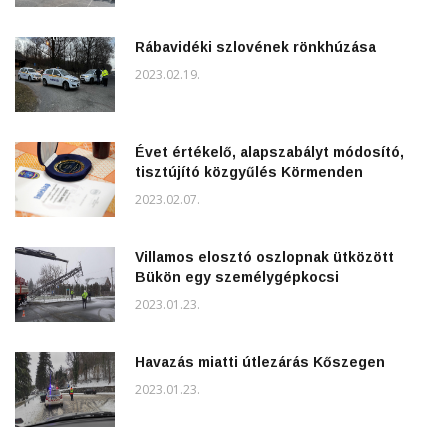
Rábavidéki szlovének rönkhúzása
2023.02.19.
Évet értékelő, alapszabályt módosító,
tisztújító közgyűlés Körmenden
2023.02.07.
Villamos elosztó oszlopnak ütközött
Bükön egy személygépkocsi
2023.01.23.
Havazás miatti útlezárás Kőszegen
2023.01.23.