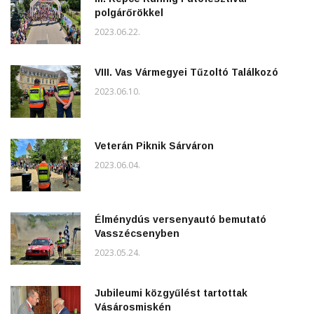
polgárőrökkel
2023.06.22.
VIII. Vas Vármegyei Tűzoltó Találkozó
2023.06.10.
Veterán Piknik Sárváron
2023.06.04.
Élménydús versenyautó bemutató
Vasszécsenyben
2023.05.24.
Jubileumi közgyűlést tartottak
Vásárosmiskén