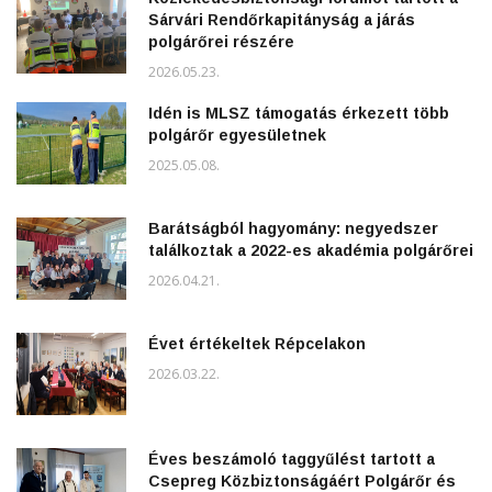
Sárvári Rendőrkapitányság a járás
polgárőrei részére
2026.05.23.
Idén is MLSZ támogatás érkezett több
polgárőr egyesületnek
2025.05.08.
Barátságból hagyomány: negyedszer
találkoztak a 2022-es akadémia polgárőrei
2026.04.21.
Évet értékeltek Répcelakon
2026.03.22.
Éves beszámoló taggyűlést tartott a
Csepreg Közbiztonságáért Polgárőr és