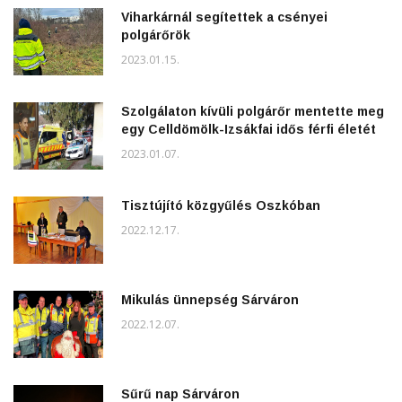
Viharkárnál segítettek a csényei
polgárőrök
2023.01.15.
Szolgálaton kívüli polgárőr mentette meg
egy Celldömölk-Izsákfai idős férfi életét
2023.01.07.
Tisztújító közgyűlés Oszkóban
2022.12.17.
Mikulás ünnepség Sárváron
2022.12.07.
Sűrű nap Sárváron