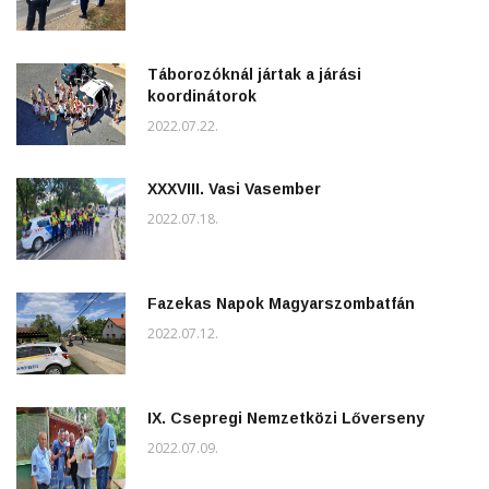
Táborozóknál jártak a járási
koordinátorok
2022.07.22.
XXXVIII. Vasi Vasember
2022.07.18.
Fazekas Napok Magyarszombatfán
2022.07.12.
IX. Csepregi Nemzetközi Lőverseny
2022.07.09.