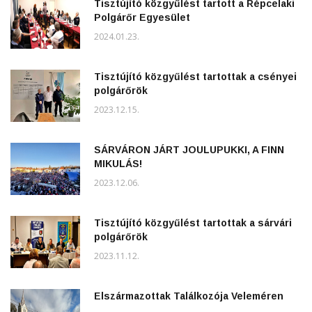
Tisztújító közgyűlést tartott a Répcelaki
Polgárőr Egyesület
2024.01.23.
Tisztújító közgyűlést tartottak a csényei
polgárőrök
2023.12.15.
SÁRVÁRON JÁRT JOULUPUKKI, A FINN
MIKULÁS!
2023.12.06.
Tisztújító közgyűlést tartottak a sárvári
polgárőrök
2023.11.12.
Elszármazottak Találkozója Veleméren