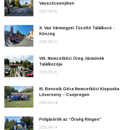
Vasszécsenyben
2025.09.25.
X. Vas Vármegyei Tűzoltó Találkozó -
Kőszeg
2025.09.21.
VIII. Nemzetközi Öreg Járművek
Találkozója
2025.09.21.
III. Bencsik Géza Nemzetközi Kispuska
Lőverseny – Csepregen
2025.09.14.
Polgárőrök az “Őrség Ringen”
2025.09.14.