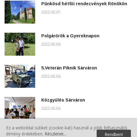
Pünkösd hétfői rendezvények Rönökön
2022.06.07.
Polgárőrök a Gyereknapon
2022.06.04.
5.Veterán Piknik Sárváron
2022.06.04.
Közgyűlés Sárváron
2022.06.04.
Ez a weboldal sütiket (cookie-kat) használ a jobb felhasználói
A VMPSZ Kommunikációs Csoport
élmény érdekében.
Részletek...
Rendben!