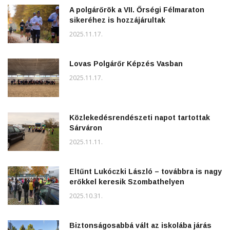
A polgárőrök a VII. Őrségi Félmaraton
sikeréhez is hozzájárultak
2025.11.17.
Lovas Polgárőr Képzés Vasban
2025.11.17.
Közlekedésrendészeti napot tartottak
Sárváron
2025.11.11.
Eltűnt Lukóczki László – továbbra is nagy
erőkkel keresik Szombathelyen
2025.10.31.
Biztonságosabbá vált az iskolába járás