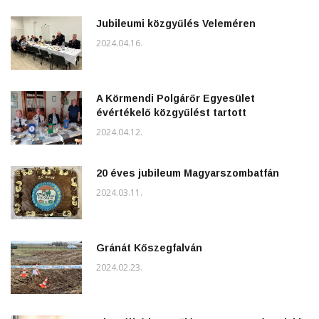
Jubileumi közgyűlés Veleméren
2024.04.16.
A Körmendi Polgárőr Egyesület
évértékelő közgyűlést tartott
2024.04.12.
20 éves jubileum Magyarszombatfán
2024.03.11.
Gránát Kőszegfalván
2024.02.23.