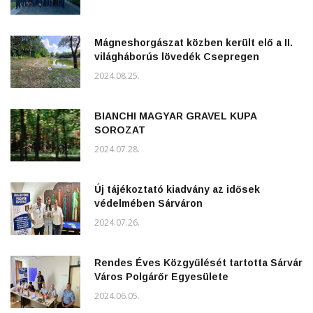
Mágneshorgászat közben került elő a II.
világháborús lövedék Csepregen
2024.08.25.
BIANCHI MAGYAR GRAVEL KUPA
SOROZAT
2024.07.28.
Új tájékoztató kiadvány az idősek
védelmében Sárváron
2024.07.26.
Rendes Éves Közgyűlését tartotta Sárvár
Város Polgárőr Egyesülete
2024.06.05.