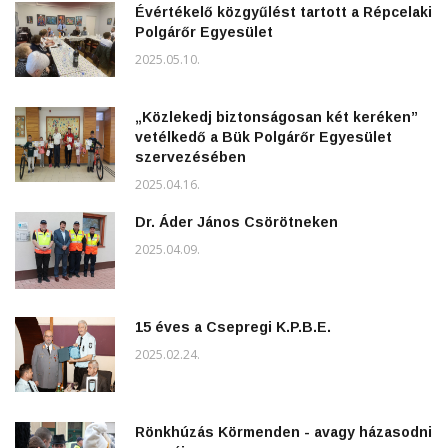
Évértékelő közgyűlést tartott a Répcelaki
Polgárőr Egyesület
2025.05.10.
„Közlekedj biztonságosan két keréken”
vetélkedő a Bük Polgárőr Egyesület
szervezésében
2025.04.16.
Dr. Áder János Csörötneken
2025.04.09.
15 éves a Csepregi K.P.B.E.
2025.02.24.
Rönkhúzás Körmenden - avagy házasodni