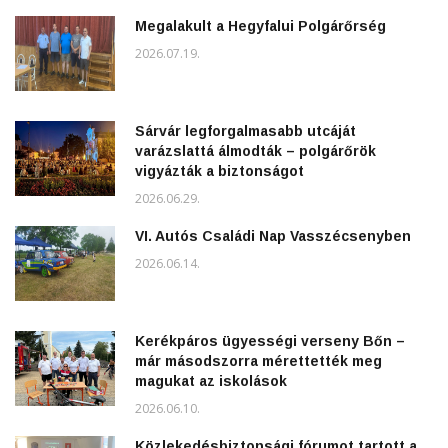
Megalakult a Hegyfalui Polgárőrség
2026.07.19.
Sárvár legforgalmasabb utcáját
varázslattá álmodták – polgárőrök
vigyázták a biztonságot
2026.06.29.
VI. Autós Családi Nap Vasszécsenyben
2026.06.14.
Kerékpáros ügyességi verseny Bőn –
már másodszorra mérettették meg
magukat az iskolások
2026.06.10.
Közlekedésbiztonsági fórumot tartott a