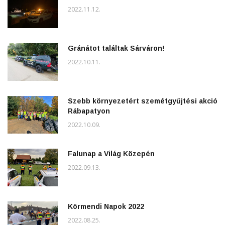
2022.11.12.
Gránátot találtak Sárváron!
2022.10.11.
Szebb környezetért szemétgyűjtési akció
Rábapatyon
2022.10.09.
Falunap a Világ Közepén
2022.09.13.
Körmendi Napok 2022
2022.08.25.