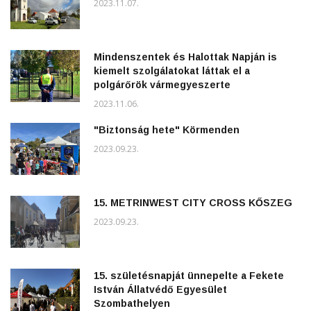
2023.11.07.
Mindenszentek és Halottak Napján is
kiemelt szolgálatokat láttak el a
polgárőrök vármegyeszerte
2023.11.06.
"Biztonság hete" Körmenden
2023.09.23.
15. METRINWEST CITY CROSS KŐSZEG
2023.09.23.
15. születésnapját ünnepelte a Fekete
István Állatvédő Egyesület
Szombathelyen