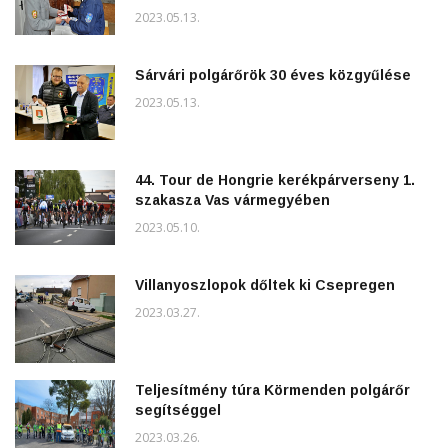
2023.05.13.
Sárvári polgárőrök 30 éves közgyűlése
2023.05.13.
44. Tour de Hongrie kerékpárverseny 1.
szakasza Vas vármegyében
2023.05.10.
Villanyoszlopok dőltek ki Csepregen
2023.03.27.
Teljesítmény túra Körmenden polgárőr
segítséggel
2023.03.26.