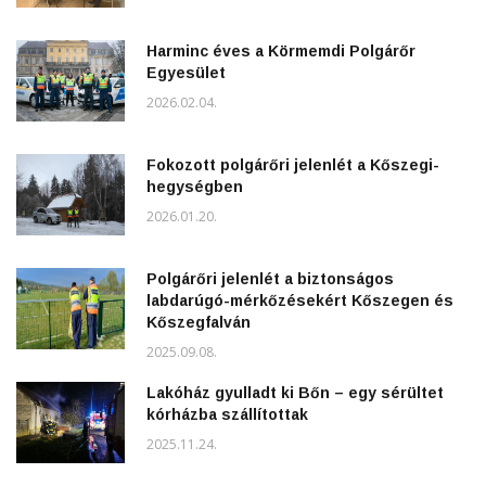
Harminc éves a Körmemdi Polgárőr
Egyesület
2026.02.04.
Fokozott polgárőri jelenlét a Kőszegi-
hegységben
2026.01.20.
Polgárőri jelenlét a biztonságos
labdarúgó-mérkőzésekért Kőszegen és
Kőszegfalván
2025.09.08.
Lakóház gyulladt ki Bőn – egy sérültet
kórházba szállítottak
2025.11.24.