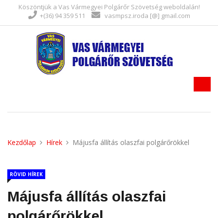
Köszöntjük a Vas Vármegyei Polgárőr Szövetség weboldalán!
+(36) 94 359 511
vasmpsz.iroda [@] gmail.com
Kezdőlap
Hírek
Májusfa állítás olaszfai polgárőrökkel
RÖVID HÍREK
Májusfa állítás olaszfai
polgárőrökkel