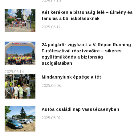
2025.07.10.
Két keréken a biztonság felé – Élmény és
tanulás a bői iskolásoknak
2025.06.17.
24 polgárőr vigyázott a V. Répce Running
Futófesztivál résztvevőire – sikeres
együttműködés a biztonság
szolgálatában
2025.06.14.
Mindannyiunk épsége a tét
2025.06.08.
Autós családi nap Vasszécsenyben
2025.06.02.