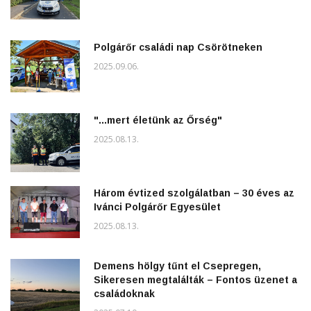
Polgárőr családi nap Csörötneken
2025.09.06.
"...mert életünk az Őrség"
2025.08.13.
Három évtized szolgálatban – 30 éves az
Ivánci Polgárőr Egyesület
2025.08.13.
Demens hölgy tűnt el Csepregen,
Sikeresen megtalálták – Fontos üzenet a
családoknak