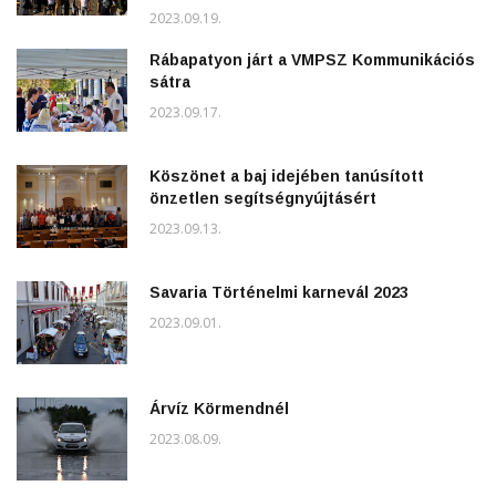
2023.09.19.
Rábapatyon járt a VMPSZ Kommunikációs
sátra
2023.09.17.
Köszönet a baj idejében tanúsított
önzetlen segítségnyújtásért
2023.09.13.
Savaria Történelmi karnevál 2023
2023.09.01.
Árvíz Körmendnél
2023.08.09.