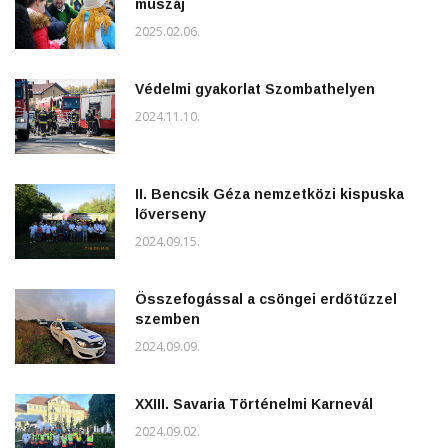
muszáj
2025.02.06.
Védelmi gyakorlat Szombathelyen
2024.11.10.
II. Bencsik Géza nemzetközi kispuska
lőverseny
2024.09.15.
Összefogással a csöngei erdőtűzzel
szemben
2024.09.09.
XXIII. Savaria Történelmi Karnevál
2024.09.02.