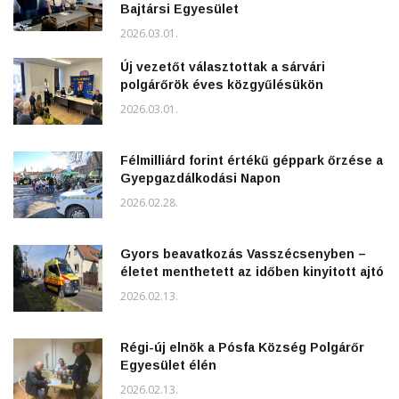
Bajtársi Egyesület
2026.03.01.
Új vezetőt választottak a sárvári
polgárőrök éves közgyűlésükön
2026.03.01.
Félmilliárd forint értékű géppark őrzése a
Gyepgazdálkodási Napon
2026.02.28.
Gyors beavatkozás Vasszécsenyben –
életet menthetett az időben kinyitott ajtó
2026.02.13.
Régi-új elnök a Pósfa Község Polgárőr
Egyesület élén
2026.02.13.