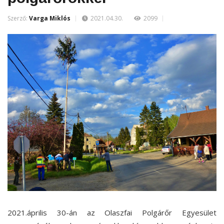
Szerző:
Varga Miklós
2021.04.30.
2099
2021.április 30-án az Olaszfai Polgárőr Egyesület