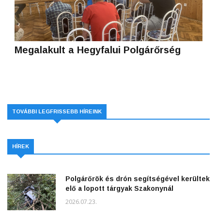
Megalakult a Hegyfalui Polgárőrség
TOVÁBBI LEGFRISSEBB HÍREINK
HÍREK
Polgárőrök és drón segítségével kerültek
elő a lopott tárgyak Szakonynál
2026.07.23.