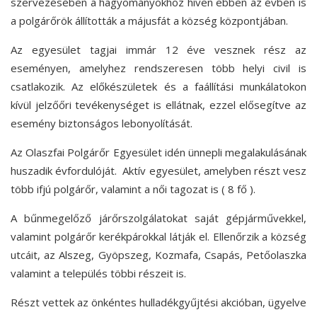
szervezésében a hagyományokhoz híven ebben az évben is
a polgárőrök állították a májusfát a község központjában.
Az egyesület tagjai immár 12 éve vesznek rész az
eseményen,
amelyhez rendszeresen több helyi civil is
csatlakozik. Az előkészületek és a faállítási munkálatokon
kívül jelzőőri tevékenységet is ellátnak, ezzel elősegítve az
esemény biztonságos lebonyolítását.
Az Olaszfai Polgárőr Egyesület idén ünnepli megalakulásának
huszadik évfordulóját. Aktív egyesület, amelyben részt vesz
több ifjú polgárőr, valamint a női tagozat is ( 8 fő ).
A bűnmegelőző járőrszolgálatokat saját gépjárművekkel,
valamint polgárőr kerékpárokkal látják
el. Ellenőrzik a község
utcáit, az Alszeg, Gyöpszeg, Kozmafa, Csapás, Petőolaszka
valamint a település többi részeit is.
Részt vettek az önkéntes hulladékgyűjtési akcióban, ügyelve