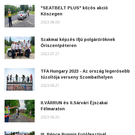
"SEATBELT PLUS" közös akció
Kőszegen
2023.08.09.
Szakmai képzés ifjú polgárőröknek
Őriszentpéteren
2023.07.27.
TFA Hungary 2023 - Az ország legerősebb
tűzoltója verseny Szombathelyen
2023.06.27.
II.VÁRRUN és II.Sárvári Éjszakai
Félmaraton
2023.06.25.
III. Répce Runnig Futófesztivál