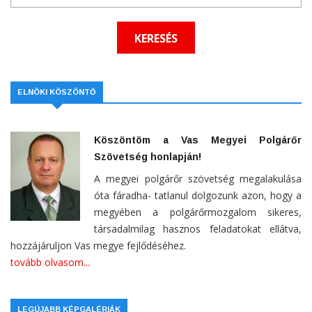
ELNÖKI KÖSZÖNTŐ
Köszöntöm a Vas Megyei Polgárőr
Szövetség honlapján!
A megyei polgárőr szövetség megalakulása
óta fáradha- tatlanul dolgozunk azon, hogy a
megyében a polgárőrmozgalom sikeres,
társadalmilag hasznos feladatokat ellátva,
hozzájáruljon Vas megye fejlődéséhez.
tovább olvasom...
LEGÚJABB KÉPGALÉRIÁK