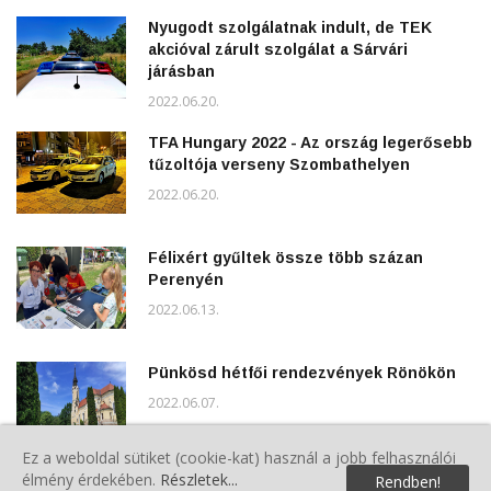
Nyugodt szolgálatnak indult, de TEK
akcióval zárult szolgálat a Sárvári
járásban
2022.06.20.
TFA Hungary 2022 - Az ország legerősebb
tűzoltója verseny Szombathelyen
2022.06.20.
Félixért gyűltek össze több százan
Perenyén
2022.06.13.
Pünkösd hétfői rendezvények Rönökön
2022.06.07.
Ez a weboldal sütiket (cookie-kat) használ a jobb felhasználói
élmény érdekében.
Részletek...
Rendben!
Polgárőrök a Gyereknapon