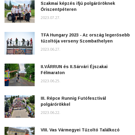
Szakmai képzés ifjú polgárőröknek
Őriszentpéteren
2023.07.27.
TFA Hungary 2023 - Az ország legerősebb
tűzoltója verseny Szombathelyen
2023.06.27.
II.VÁRRUN és II.Sárvári Éjszakai
Félmaraton
2023.06.25.
III. Répce Runnig Futófesztivál
polgárőrökkel
2023.06.22.
VIII. Vas Vármegyei Tűzoltó Találkozó