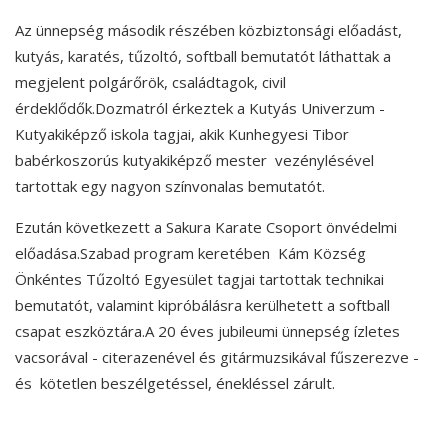
Az ünnepség második részében közbiztonsági előadást,
kutyás, karatés, tűzoltó, softball bemutatót láthattak a
megjelent polgárőrök, családtagok, civil
érdeklődők.Dozmatról érkeztek a Kutyás Univerzum -
Kutyakiképző iskola tagjai, akik Kunhegyesi Tibor
babérkoszorús kutyakiképző mester vezénylésével
tartottak egy nagyon színvonalas bemutatót.
Ezután következett a Sakura Karate Csoport önvédelmi
előadása.Szabad program keretében Kám Község
Önkéntes Tűzoltó Egyesület tagjai tartottak technikai
bemutatót, valamint kipróbálásra kerülhetett a softball
csapat eszköztára.A 20 éves jubileumi ünnepség ízletes
vacsorával - citerazenével és gitármuzsikával fűszerezve -
és kötetlen beszélgetéssel, énekléssel zárult.