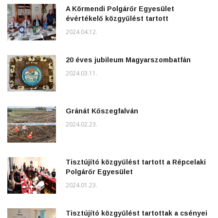
A Körmendi Polgárőr Egyesület
évértékelő közgyűlést tartott
2024.04.12.
20 éves jubileum Magyarszombatfán
2024.03.11.
Gránát Kőszegfalván
2024.02.23.
Tisztújító közgyűlést tartott a Répcelaki
Polgárőr Egyesület
2024.01.23.
Tisztújító közgyűlést tartottak a csényei