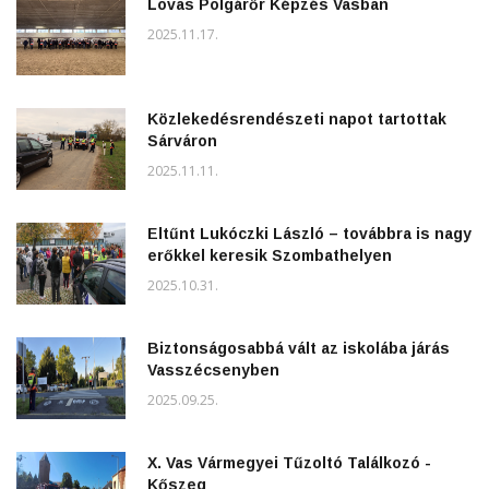
Lovas Polgárőr Képzés Vasban
2025.11.17.
Közlekedésrendészeti napot tartottak
Sárváron
2025.11.11.
Eltűnt Lukóczki László – továbbra is nagy
erőkkel keresik Szombathelyen
2025.10.31.
Biztonságosabbá vált az iskolába járás
Vasszécsenyben
2025.09.25.
X. Vas Vármegyei Tűzoltó Találkozó -
Kőszeg