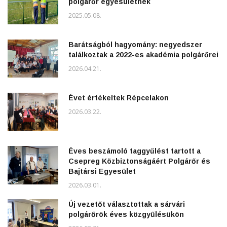
polgárőr egyesületnek
2025.05.08.
Barátságból hagyomány: negyedszer
találkoztak a 2022-es akadémia polgárőrei
2026.04.21.
Évet értékeltek Répcelakon
2026.03.22.
Éves beszámoló taggyűlést tartott a
Csepreg Közbiztonságáért Polgárőr és
Bajtársi Egyesület
2026.03.01.
Új vezetőt választottak a sárvári
polgárőrök éves közgyűlésükön