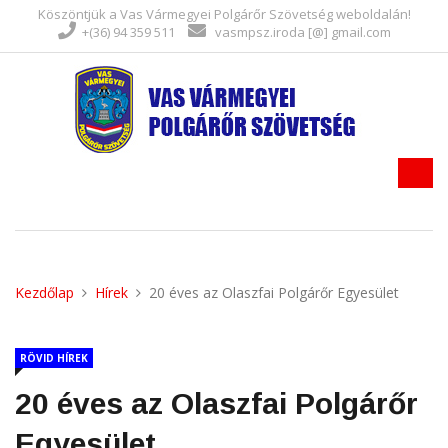
Köszöntjük a Vas Vármegyei Polgárőr Szövetség weboldalán!
+(36) 94 359 511
vasmpsz.iroda [@] gmail.com
Kezdőlap
Hírek
20 éves az Olaszfai Polgárőr Egyesület
RÖVID HÍREK
20 éves az Olaszfai Polgárőr
Egyesület