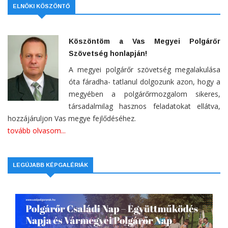
ELNÖKI KÖSZÖNTŐ
Köszöntöm a Vas Megyei Polgárőr
Szövetség honlapján!
A megyei polgárőr szövetség megalakulása
óta fáradha- tatlanul dolgozunk azon, hogy a
megyében a polgárőrmozgalom sikeres,
társadalmilag hasznos feladatokat ellátva,
hozzájáruljon Vas megye fejlődéséhez.
tovább olvasom...
LEGÚJABB KÉPGALÉRIÁK