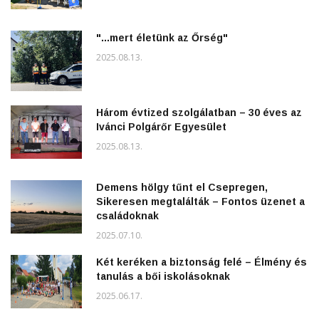
"...mert életünk az Őrség"
2025.08.13.
Három évtized szolgálatban – 30 éves az
Ivánci Polgárőr Egyesület
2025.08.13.
Demens hölgy tűnt el Csepregen,
Sikeresen megtalálták – Fontos üzenet a
családoknak
2025.07.10.
Két keréken a biztonság felé – Élmény és
tanulás a bői iskolásoknak
2025.06.17.