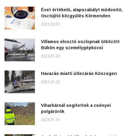
Évet értékelő, alapszabályt módosító,
tisztújító közgyűlés Körmenden
2023.02.07.
Villamos elosztó oszlopnak ütközött
Bükön egy személygépkocsi
2023.01.23.
Havazás miatti útlezárás Kőszegen
2023.01.23.
Viharkárnál segítettek a csényei
polgárőrök
2023.01.15.