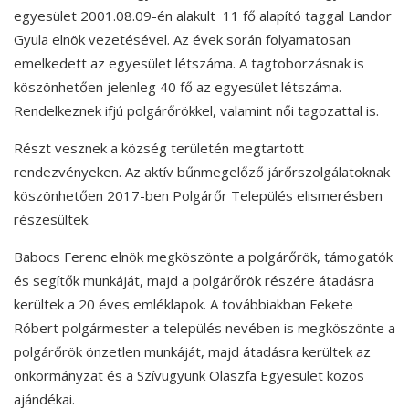
egyesület 2001.08.09-én alakult 11 fő alapító taggal Landor
Gyula elnök vezetésével. Az évek során folyamatosan
emelkedett az egyesület létszáma. A tagtoborzásnak is
köszönhetően jelenleg 40 fő az egyesület létszáma.
Rendelkeznek ifjú polgárőrökkel, valamint női tagozattal is.
Részt vesznek a község területén megtartott
rendezvényeken. Az aktív bűnmegelőző járőrszolgálatoknak
köszönhetően 2017-ben Polgárőr Település elismerésben
részesültek.
Babocs Ferenc elnök megköszönte a polgárőrök, támogatók
és segítők munkáját, majd a polgárőrök részére átadásra
kerültek a 20 éves emléklapok. A továbbiakban Fekete
Róbert polgármester a település nevében is megköszönte a
polgárőrök önzetlen munkáját, majd átadásra kerültek az
önkormányzat és a Szívügyünk Olaszfa Egyesület közös
ajándékai.