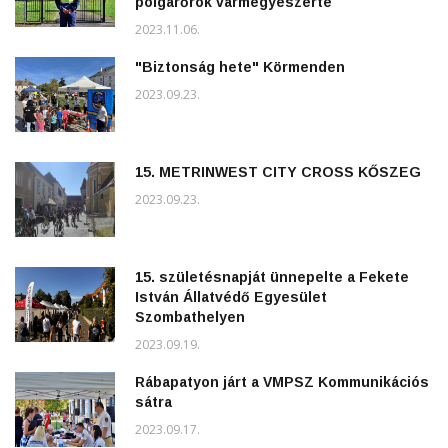
polgárőrök vármegyeszerte
2023.11.06.
"Biztonság hete" Körmenden
2023.09.23.
15. METRINWEST CITY CROSS KŐSZEG
2023.09.23.
15. születésnapját ünnepelte a Fekete
István Állatvédő Egyesület
Szombathelyen
2023.09.19.
Rábapatyon járt a VMPSZ Kommunikációs
sátra
2023.09.17.