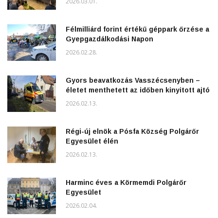
2026.03.01.
Félmilliárd forint értékű géppark őrzése a
Gyepgazdálkodási Napon
2026.02.28.
Gyors beavatkozás Vasszécsenyben –
életet menthetett az időben kinyitott ajtó
2026.02.13.
Régi-új elnök a Pósfa Község Polgárőr
Egyesület élén
2026.02.13.
Harminc éves a Körmemdi Polgárőr
Egyesület
2026.02.04.