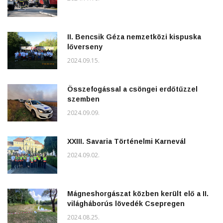
II. Bencsik Géza nemzetközi kispuska
lőverseny
2024.09.15.
Összefogással a csöngei erdőtűzzel
szemben
2024.09.09.
XXIII. Savaria Történelmi Karnevál
2024.09.02.
Mágneshorgászat közben került elő a II.
világháborús lövedék Csepregen
2024.08.25.