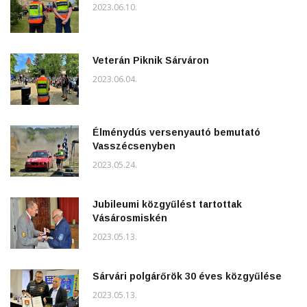
2023.06.10.
Veterán Piknik Sárváron
2023.06.04.
Élménydús versenyautó bemutató
Vasszécsenyben
2023.05.24.
Jubileumi közgyűlést tartottak
Vásárosmiskén
2023.05.13.
Sárvári polgárőrök 30 éves közgyűlése
2023.05.13.