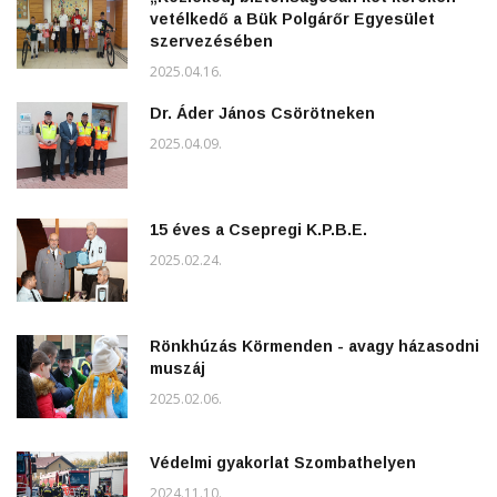
vetélkedő a Bük Polgárőr Egyesület
szervezésében
2025.04.16.
Dr. Áder János Csörötneken
2025.04.09.
15 éves a Csepregi K.P.B.E.
2025.02.24.
Rönkhúzás Körmenden - avagy házasodni
muszáj
2025.02.06.
Védelmi gyakorlat Szombathelyen
2024.11.10.