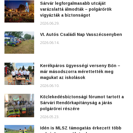
Sárvár legforgalmasabb utcáját
varázslattá álmodták – polgárőrök
vigyázták a biztonságot
2026.06.29.
VI. Autós Családi Nap Vasszécsenyben
2026.06.14.
Kerékpáros ügyességi verseny Bőn –
már másodszorra mérettették meg
magukat az iskolások
2026.06.10.
Közlekedésbiztonsági fórumot tartott a
Sárvári Rendőrkapitányság a járás
polgárőrei részére
2026.05.23.
Idén is MLSZ támogatás érkezett több