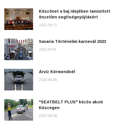
Köszönet a baj idejében tanúsított
önzetlen segítségnyújtásért
2023.09.13.
Savaria Történelmi karnevál 2023
2023.09.01.
Árvíz Körmendnél
2023.08.09.
"SEATBELT PLUS" közös akció
Kőszegen
2023.08.09.