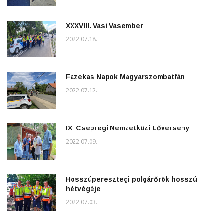
XXXVIII. Vasi Vasember
2022.07.18.
Fazekas Napok Magyarszombatfán
2022.07.12.
IX. Csepregi Nemzetközi Lőverseny
2022.07.09.
Hosszúperesztegi polgárőrök hosszú
hétvégéje
2022.07.03.