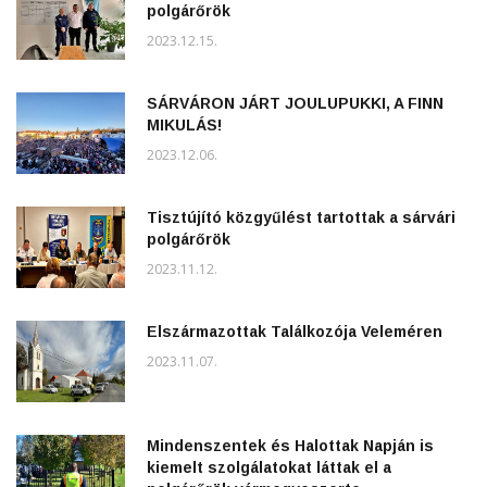
polgárőrök
2023.12.15.
SÁRVÁRON JÁRT JOULUPUKKI, A FINN
MIKULÁS!
2023.12.06.
Tisztújító közgyűlést tartottak a sárvári
polgárőrök
2023.11.12.
Elszármazottak Találkozója Veleméren
2023.11.07.
Mindenszentek és Halottak Napján is
kiemelt szolgálatokat láttak el a