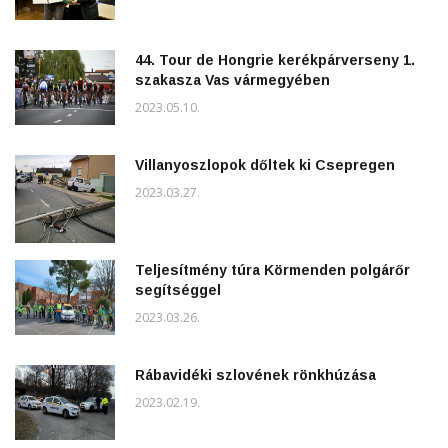
44. Tour de Hongrie kerékpárverseny 1.
szakasza Vas vármegyében
2023.05.10.
Villanyoszlopok dőltek ki Csepregen
2023.03.27.
Teljesítmény túra Körmenden polgárőr
segítséggel
2023.03.26.
Rábavidéki szlovének rönkhúzása
2023.02.19.