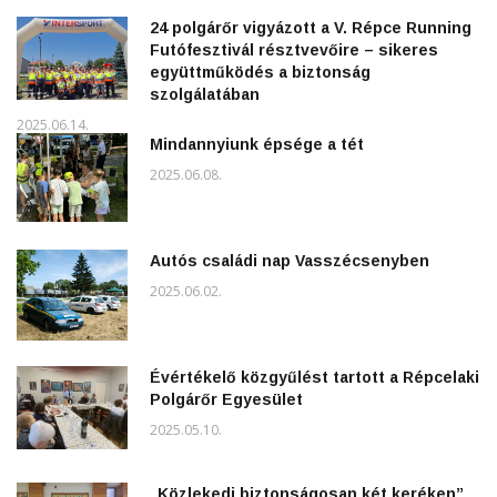
24 polgárőr vigyázott a V. Répce Running
Futófesztivál résztvevőire – sikeres
együttműködés a biztonság
szolgálatában
2025.06.14.
Mindannyiunk épsége a tét
2025.06.08.
Autós családi nap Vasszécsenyben
2025.06.02.
Évértékelő közgyűlést tartott a Répcelaki
Polgárőr Egyesület
2025.05.10.
„Közlekedj biztonságosan két keréken”