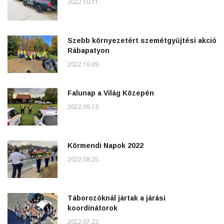
2022.10.11.
Szebb környezetért szemétgyűjtési akció
Rábapatyon
2022.10.09.
Falunap a Világ Közepén
2022.09.13.
Körmendi Napok 2022
2022.08.25.
Táborozóknál jártak a járási
koordinátorok
2022.07.22.