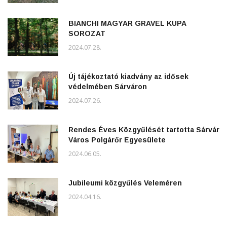
BIANCHI MAGYAR GRAVEL KUPA
SOROZAT
2024.07.28.
Új tájékoztató kiadvány az idősek
védelmében Sárváron
2024.07.26.
Rendes Éves Közgyűlését tartotta Sárvár
Város Polgárőr Egyesülete
2024.06.05.
Jubileumi közgyűlés Veleméren
2024.04.16.