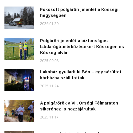
Fokozott polgárőri jelenlét a Kőszegi-
hegységben
2026.01.20.
Polgárőri jelenlét a biztonságos
labdarúgó-mérkőzésekért Kőszegen és
Kőszegfalván
2025.09.08.
Lakóház gyulladt ki Bőn – egy sérültet
kórházba szállítottak
2025.11.24.
A polgárőrök a VII. Őrségi Félmaraton
sikeréhez is hozzájárultak
2025.11.17.