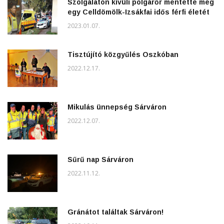
Szolgálaton kívüli polgárőr mentette meg
egy Celldömölk-Izsákfai idős férfi életét
2023.01.07.
Tisztújító közgyűlés Oszkóban
2022.12.17.
Mikulás ünnepség Sárváron
2022.12.07.
Sűrű nap Sárváron
2022.11.12.
Gránátot találtak Sárváron!