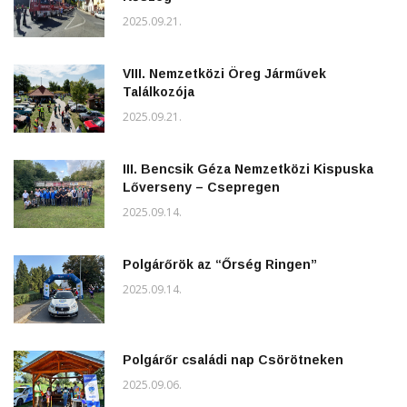
2025.09.21.
VIII. Nemzetközi Öreg Járművek
Találkozója
2025.09.21.
III. Bencsik Géza Nemzetközi Kispuska
Lőverseny – Csepregen
2025.09.14.
Polgárőrök az “Őrség Ringen”
2025.09.14.
Polgárőr családi nap Csörötneken
2025.09.06.