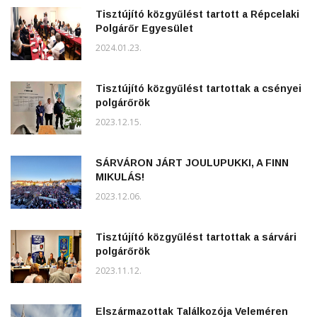
Tisztújító közgyűlést tartott a Répcelaki
Polgárőr Egyesület
2024.01.23.
Tisztújító közgyűlést tartottak a csényei
polgárőrök
2023.12.15.
SÁRVÁRON JÁRT JOULUPUKKI, A FINN
MIKULÁS!
2023.12.06.
Tisztújító közgyűlést tartottak a sárvári
polgárőrök
2023.11.12.
Elszármazottak Találkozója Veleméren