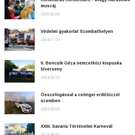
muszáj
2025.02.06.
Védelmi gyakorlat Szombathelyen
2024.11.10.
II. Bencsik Géza nemzetközi kispuska
lőverseny
2024.09.15.
Összefogással a csöngei erdőtűzzel
szemben
2024.09.09.
XXIII. Savaria Történelmi Karnevál
2024.09.02.