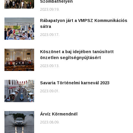
Szombathelyen
2023.09.19.
Rábapatyon járt a VMPSZ Kommunikációs
sátra
2023.09.17.
Köszönet a baj idejében tanúsított
önzetlen segítségnyújtásért
2023.09.13.
Savaria Történelmi karnevál 2023
2023.09.01.
Árvíz Körmendnél
2023.08.09.