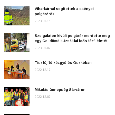
Viharkárnál segítettek a csényei
polgárőrök
2023.01.15.
Szolgálaton kívüli polgárőr mentette meg
egy Celldömölk-Izsákfai idős férfi életét
2023.01.07.
Tisztújító közgyűlés Oszkóban
2022.12.17.
Mikulás ünnepség Sárváron
2022.12.07.