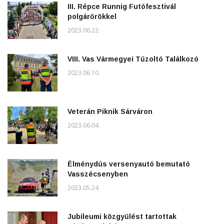
III. Répce Runnig Futófesztivál
polgárőrökkel
2023.06.22.
VIII. Vas Vármegyei Tűzoltó Találkozó
2023.06.10.
Veterán Piknik Sárváron
2023.06.04.
Élménydús versenyautó bemutató
Vasszécsenyben
2023.05.24.
Jubileumi közgyűlést tartottak