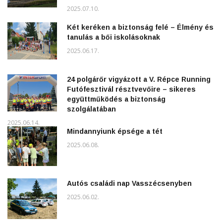
2025.07.10.
Két keréken a biztonság felé – Élmény és
tanulás a bői iskolásoknak
2025.06.17.
24 polgárőr vigyázott a V. Répce Running
Futófesztivál résztvevőire – sikeres
együttműködés a biztonság
szolgálatában
2025.06.14.
Mindannyiunk épsége a tét
2025.06.08.
Autós családi nap Vasszécsenyben
2025.06.02.