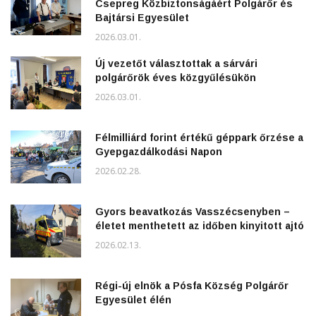
Csepreg Közbiztonságáért Polgárőr és
Bajtársi Egyesület
2026.03.01.
Új vezetőt választottak a sárvári
polgárőrök éves közgyűlésükön
2026.03.01.
Félmilliárd forint értékű géppark őrzése a
Gyepgazdálkodási Napon
2026.02.28.
Gyors beavatkozás Vasszécsenyben –
életet menthetett az időben kinyitott ajtó
2026.02.13.
Régi-új elnök a Pósfa Község Polgárőr
Egyesület élén