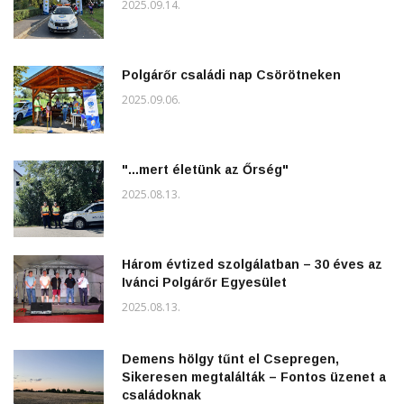
2025.09.14.
Polgárőr családi nap Csörötneken
2025.09.06.
"...mert életünk az Őrség"
2025.08.13.
Három évtized szolgálatban – 30 éves az
Ivánci Polgárőr Egyesület
2025.08.13.
Demens hölgy tűnt el Csepregen,
Sikeresen megtalálták – Fontos üzenet a
családoknak