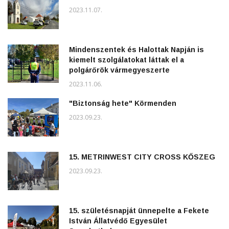
2023.11.07.
Mindenszentek és Halottak Napján is
kiemelt szolgálatokat láttak el a
polgárőrök vármegyeszerte
2023.11.06.
"Biztonság hete" Körmenden
2023.09.23.
15. METRINWEST CITY CROSS KŐSZEG
2023.09.23.
15. születésnapját ünnepelte a Fekete
István Állatvédő Egyesület