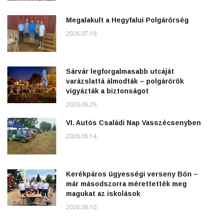
Megalakult a Hegyfalui Polgárőrség
2026.07.19.
Sárvár legforgalmasabb utcáját
varázslattá álmodták – polgárőrök
vigyázták a biztonságot
2026.06.29.
VI. Autós Családi Nap Vasszécsenyben
2026.06.14.
Kerékpáros ügyességi verseny Bőn –
már másodszorra mérettették meg
magukat az iskolások
2026.06.10.