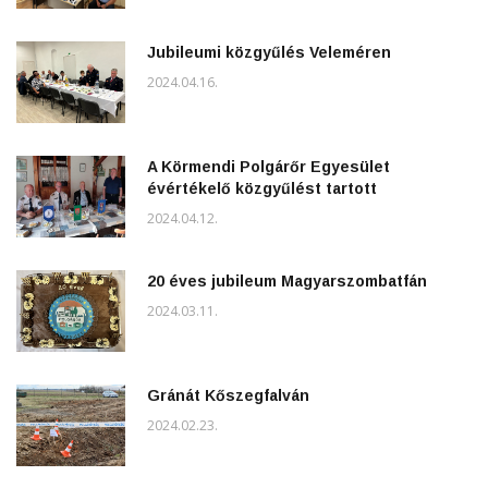
Jubileumi közgyűlés Veleméren
2024.04.16.
A Körmendi Polgárőr Egyesület
évértékelő közgyűlést tartott
2024.04.12.
20 éves jubileum Magyarszombatfán
2024.03.11.
Gránát Kőszegfalván
2024.02.23.