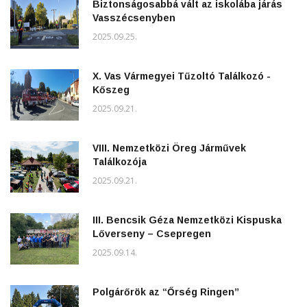
Biztonságosabbá vált az iskolába járás
Vasszécsenyben
2025.09.25.
X. Vas Vármegyei Tűzoltó Találkozó -
Kőszeg
2025.09.21.
VIII. Nemzetközi Öreg Járművek
Találkozója
2025.09.21.
III. Bencsik Géza Nemzetközi Kispuska
Lőverseny – Csepregen
2025.09.14.
Polgárőrök az “Őrség Ringen”