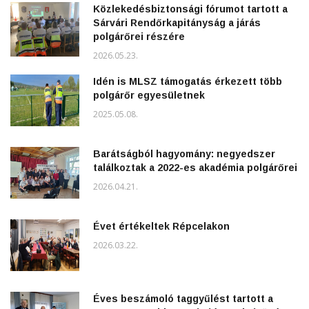
Közlekedésbiztonsági fórumot tartott a
Sárvári Rendőrkapitányság a járás
polgárőrei részére
2026.05.23.
Idén is MLSZ támogatás érkezett több
polgárőr egyesületnek
2025.05.08.
Barátságból hagyomány: negyedszer
találkoztak a 2022-es akadémia polgárőrei
2026.04.21.
Évet értékeltek Répcelakon
2026.03.22.
Éves beszámoló taggyűlést tartott a