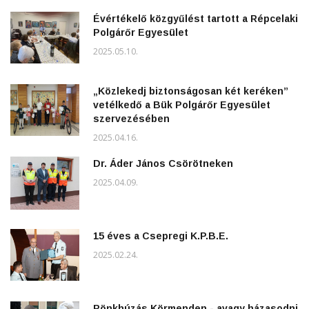
Évértékelő közgyűlést tartott a Répcelaki
Polgárőr Egyesület
2025.05.10.
„Közlekedj biztonságosan két keréken”
vetélkedő a Bük Polgárőr Egyesület
szervezésében
2025.04.16.
Dr. Áder János Csörötneken
2025.04.09.
15 éves a Csepregi K.P.B.E.
2025.02.24.
Rönkhúzás Körmenden - avagy házasodni