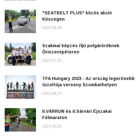
"SEATBELT PLUS" közös akció
Kőszegen
2023.08.09.
Szakmai képzés ifjú polgárőröknek
Őriszentpéteren
2023.07.27.
TFA Hungary 2023 - Az ország legerősebb
tűzoltója verseny Szombathelyen
2023.06.27.
II.VÁRRUN és II.Sárvári Éjszakai
Félmaraton
2023.06.25.