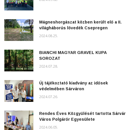
Mágneshorgászat közben került elő a II.
világháborús lövedék Csepregen
2024.08.25.
BIANCHI MAGYAR GRAVEL KUPA
SOROZAT
2024.07.28.
Új tájékoztató kiadvány az idősek
védelmében Sárváron
2024.07.26.
Rendes Éves Közgyűlését tartotta Sárvár
Város Polgárőr Egyesülete
2024.06.05.