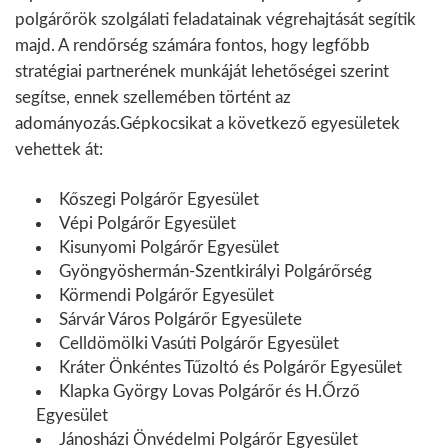
polgárőrök szolgálati feladatainak végrehajtását segítik
majd. A rendőrség számára fontos, hogy legfőbb
stratégiai partnerének munkáját lehetőségei szerint
segítse, ennek szellemében történt az
adományozás.Gépkocsikat a következő egyesületek
vehettek át:
Kőszegi Polgárőr Egyesület
Vépi Polgárőr Egyesület
Kisunyomi Polgárőr Egyesület
Gyöngyöshermán-Szentkirályi Polgárőrség
Körmendi Polgárőr Egyesület
Sárvár Város Polgárőr Egyesülete
Celldömölki Vasúti Polgárőr Egyesület
Kráter Önkéntes Tűzoltó és Polgárőr Egyesület
Klapka György Lovas Polgárőr és H.Őrző
Egyesület
Jánosházi Önvédelmi Polgárőr Egyesület