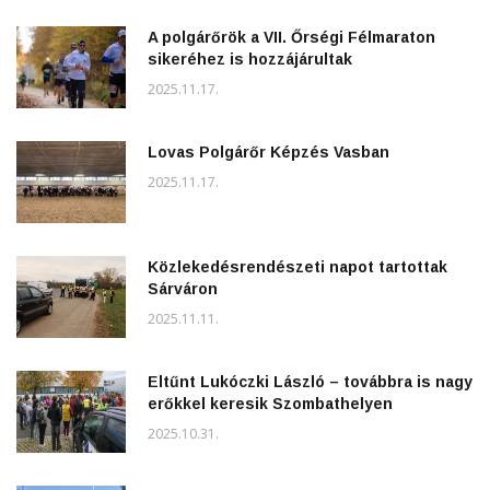
A polgárőrök a VII. Őrségi Félmaraton
sikeréhez is hozzájárultak
2025.11.17.
Lovas Polgárőr Képzés Vasban
2025.11.17.
Közlekedésrendészeti napot tartottak
Sárváron
2025.11.11.
Eltűnt Lukóczki László – továbbra is nagy
erőkkel keresik Szombathelyen
2025.10.31.