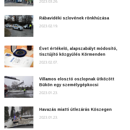
2023.03.26.
Rábavidéki szlovének rönkhúzása
2023.02.19.
Évet értékelő, alapszabályt módosító,
tisztújító közgyűlés Körmenden
2023.02.07.
Villamos elosztó oszlopnak ütközött
Bükön egy személygépkocsi
2023.01.23.
Havazás miatti útlezárás Kőszegen
2023.01.23.