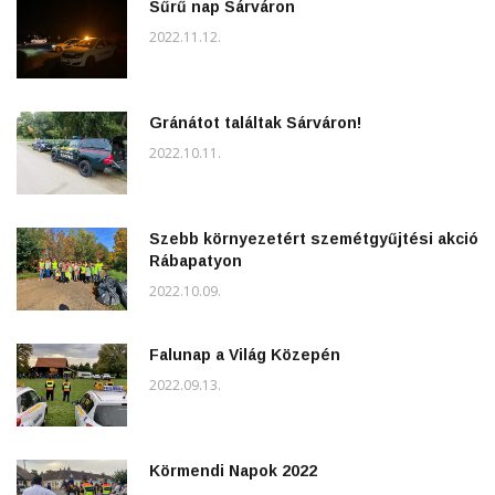
Sűrű nap Sárváron
2022.11.12.
Gránátot találtak Sárváron!
2022.10.11.
Szebb környezetért szemétgyűjtési akció
Rábapatyon
2022.10.09.
Falunap a Világ Közepén
2022.09.13.
Körmendi Napok 2022