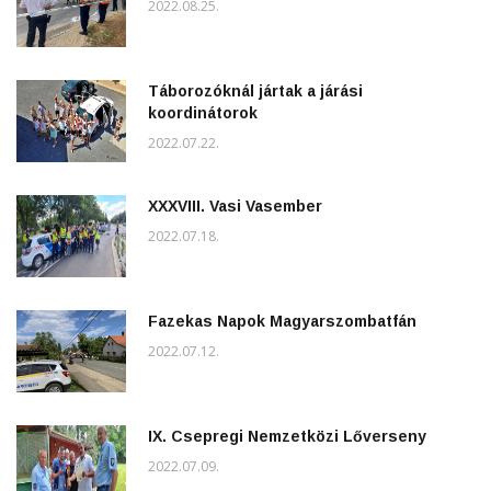
2022.08.25.
Táborozóknál jártak a járási
koordinátorok
2022.07.22.
XXXVIII. Vasi Vasember
2022.07.18.
Fazekas Napok Magyarszombatfán
2022.07.12.
IX. Csepregi Nemzetközi Lőverseny
2022.07.09.