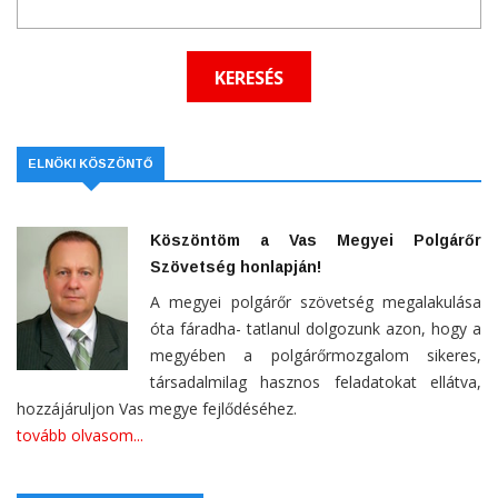
ELNÖKI KÖSZÖNTŐ
Köszöntöm a Vas Megyei Polgárőr
Szövetség honlapján!
A megyei polgárőr szövetség megalakulása
óta fáradha- tatlanul dolgozunk azon, hogy a
megyében a polgárőrmozgalom sikeres,
társadalmilag hasznos feladatokat ellátva,
hozzájáruljon Vas megye fejlődéséhez.
tovább olvasom...