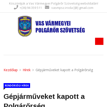
Köszöntjük a Vas Vármegyei Polgárőr Szövetség weboldalán!
+(36) 94 359 511
vasmpsz.iroda [@] gmail.com
Kezdőlap
Hírek
Gépjárműveket kapott a Polgárőrség
RENDŐRSÉGI HÍREK
Gépjárműveket kapott a
Polgárőrség