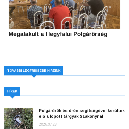
Megalakult a Hegyfalui Polgárőrség
TOVÁBBI LEGFRISSEBB HÍREINK
HÍREK
Polgárőrök és drón segítségével kerültek
elő a lopott tárgyak Szakonynál
2026.07.23.