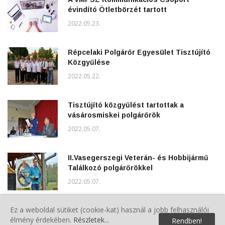
évindító Ötletbörzét tartott
2022.05.23.
Répcelaki Polgárőr Egyesület Tisztújító
Közgyűlése
2022.05.22.
Tisztújító közgyűlést tartottak a
vásárosmiskei polgárőrök
2022.05.07.
II.Vasegerszegi Veterán- és Hobbijármű
Találkozó polgárőrökkel
2022.05.07.
Ez a weboldal sütiket (cookie-kat) használ a jobb felhasználói
Májusfa állítás polgárőrökkel
élmény érdekében.
Részletek...
Rendben!
2022.05.02.