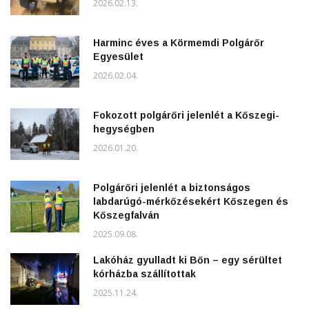
2026.02.13.
Harminc éves a Körmemdi Polgárőr
Egyesület
2026.02.04.
Fokozott polgárőri jelenlét a Kőszegi-
hegységben
2026.01.20.
Polgárőri jelenlét a biztonságos
labdarúgó-mérkőzésekért Kőszegen és
Kőszegfalván
2025.09.08.
Lakóház gyulladt ki Bőn – egy sérültet
kórházba szállítottak
2025.11.24.