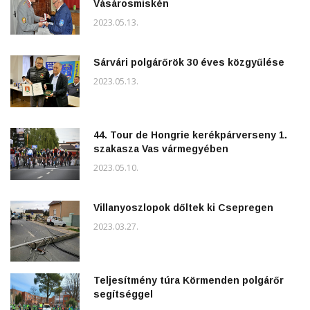
Vásárosmiskén
2023.05.13.
Sárvári polgárőrök 30 éves közgyűlése
2023.05.13.
44. Tour de Hongrie kerékpárverseny 1.
szakasza Vas vármegyében
2023.05.10.
Villanyoszlopok dőltek ki Csepregen
2023.03.27.
Teljesítmény túra Körmenden polgárőr
segítséggel