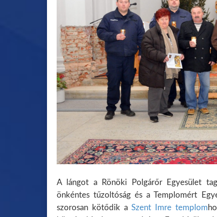
A lángot a Rönöki Polgárőr Egyesület tagj
önkéntes tűzoltóság és a Templomért Egye
szorosan kötődik a
Szent Imre templom
ho