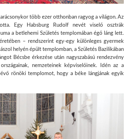
arácsonykor több ezer otthonban ragyog a világon. Az
tta. Egy Habsburg Rudolf nevét viselő osztrák
luma a betlehemi Születés templomában égő láng lett.
séretében – rendszerint egy-egy különleges gyermek
 jászol helyén épült templomban, a Születés Bazilikában
lángot Bécsbe érkezése után nagyszabású rendezvény
 országainak, nemzeteinek képviselőinek. Idén az a
n lévő rönöki templomot, hogy a béke lángjának egyik