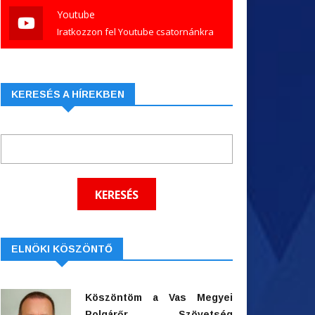
Youtube
Iratkozzon fel Youtube csatornánkra
KERESÉS A HÍREKBEN
ELNÖKI KÖSZÖNTŐ
Köszöntöm a Vas Megyei
Polgárőr Szövetség