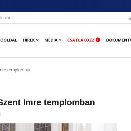
ldalán!
FŐOLDAL
HÍREK
MÉDIA
CSATLAKOZZ
DOKUMENT
 Imre templomban
 Szent Imre templomban