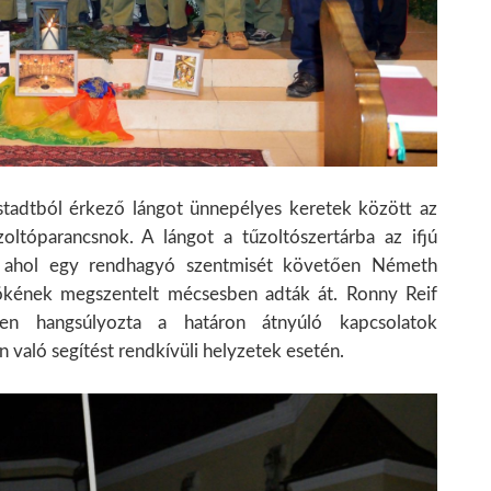
nstadtból érkező lángot ünnepélyes keretek között az
oltóparancsnok. A lángot a tűzoltószertárba az ifjú
e, ahol egy rendhagyó szentmisét követően Németh
nökének megszentelt mécsesben adták át. Ronny Reif
ben hangsúlyozta a határon átnyúló kapcsolatok
való segítést rendkívüli helyzetek esetén.