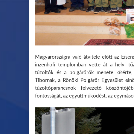
Magyarországra való átvitele előtt az Eise
inzenhofi templomban vette át a helyi tűz
tűzoltók és a polgárőrök menete kísért
Tibornak, a Rönöki Polgárőr Egyesület el
tűzoltóparancsnok felvezető köszöntőjé
fontosságát, az együttműködést, az egymáson 