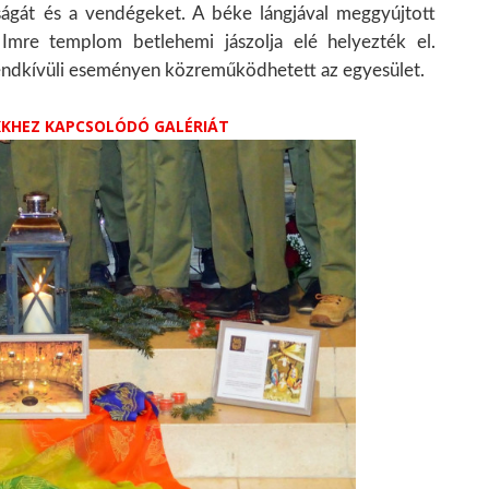
ságát és a vendégeket. A béke lángjával meggyújtott
Imre templom betlehemi jászolja elé helyezték el.
rendkívüli eseményen közreműködhetett az egyesület.
IKKHEZ KAPCSOLÓDÓ GALÉRIÁT