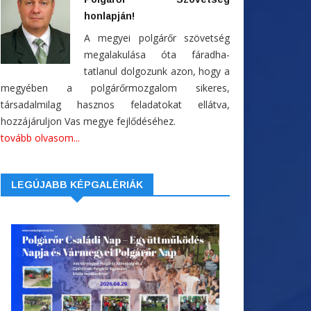
honlapján!
A megyei polgárőr szövetség
megalakulása óta fáradha-
tatlanul dolgozunk azon, hogy a
megyében a polgárőrmozgalom sikeres,
társadalmilag hasznos feladatokat ellátva,
hozzájáruljon Vas megye fejlődéséhez.
tovább olvasom...
LEGÚJABB KÉPGALÉRIÁK