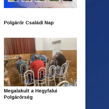
Polgárőr Családi Nap
Megalakult a Hegyfalui
Polgárőrség