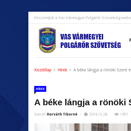
Köszöntjük a Vas Vármegyei Polgárőr Szövetség webo
Kezdőlap
Hírek
A béke lángja a rönöki Szent
HÍREK
A béke lángja a rönöki
Szerző:
Horváth Tiborné
2018.12.28.
1951