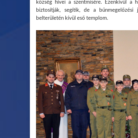
község hívei a szentmisére. Ezenkívül a 
biztosítják, segítik, de a bűnmegelőzési 
belterületén kívül eső templom.