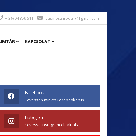
+(36) 94 359 511
vasmpsz.iroda [@] gmail.com
UMTÁR
KAPCSOLAT
Facebook
Kövessen minket Facebookon is
Instagram
Kövesse Instagram oldalunkat