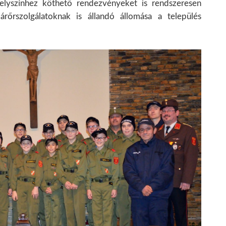
helyszínhez köthető rendezvényeket is rendszeresen
járőrszolgálatoknak is állandó állomása a település