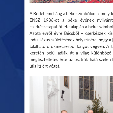
A Betlehemi Láng a béke szimbóluma, mely k
ENSZ 1986-ot a béke évének nyilváníto
cserkészcsapat ötlete alapján a béke szimbó
Azóta évről évre Bécsből – cserkészek kí
indul Jézus születésének helyszínére, hogy a
található örökmécsesből lángot vegyen. A 
keretén belül adják át a világ különböző
megtiszteltetés érte az osztrák határszéle
útja itt ért véget.