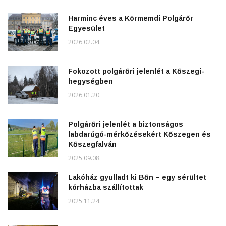
Harminc éves a Körmemdi Polgárőr
Egyesület
2026.02.04.
Fokozott polgárőri jelenlét a Kőszegi-
hegységben
2026.01.20.
Polgárőri jelenlét a biztonságos
labdarúgó-mérkőzésekért Kőszegen és
Kőszegfalván
2025.09.08.
Lakóház gyulladt ki Bőn – egy sérültet
kórházba szállítottak
2025.11.24.