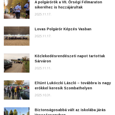
A polgárőrök a VII. Őrségi Félmaraton
sikeréhez is hozzájárultak
2025.11.17.
Lovas Polgárőr Képzés Vasban
2025.11.17.
Közlekedésrendészeti napot tartottak
Sárváron
2025.11.11.
Eltűnt Lukóczki László – továbbra is nagy
erőkkel keresik Szombathelyen
2025.10.31.
Biztonságosabbá vált az iskolába járás