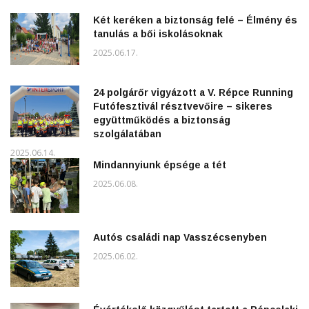
Két keréken a biztonság felé – Élmény és
tanulás a bői iskolásoknak
2025.06.17.
24 polgárőr vigyázott a V. Répce Running
Futófesztivál résztvevőire – sikeres
együttműködés a biztonság
szolgálatában
2025.06.14.
Mindannyiunk épsége a tét
2025.06.08.
Autós családi nap Vasszécsenyben
2025.06.02.