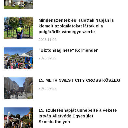
Mindenszentek és Halottak Napján is
kiemelt szolgálatokat láttak el a
polgárőrök vármegyeszerte
2023.11.06.
"Biztonság hete" Körmenden
2023.09.23.
15. METRINWEST CITY CROSS KŐSZEG
2023.09.23.
15. születésnapját ünnepelte a Fekete
István Állatvédő Egyesület
Szombathelyen