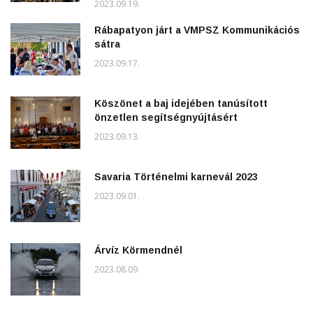
2023.09.19.
Rábapatyon járt a VMPSZ Kommunikációs
sátra
2023.09.17.
Köszönet a baj idejében tanúsított
önzetlen segítségnyújtásért
2023.09.13.
Savaria Történelmi karnevál 2023
2023.09.01.
Árvíz Körmendnél
2023.08.09.