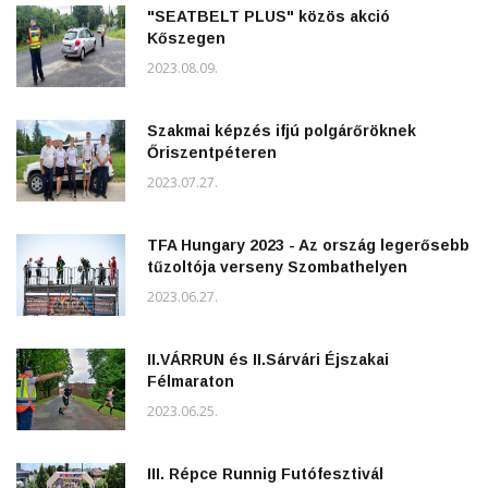
"SEATBELT PLUS" közös akció
Kőszegen
2023.08.09.
Szakmai képzés ifjú polgárőröknek
Őriszentpéteren
2023.07.27.
TFA Hungary 2023 - Az ország legerősebb
tűzoltója verseny Szombathelyen
2023.06.27.
II.VÁRRUN és II.Sárvári Éjszakai
Félmaraton
2023.06.25.
III. Répce Runnig Futófesztivál