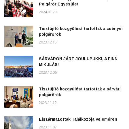
Polgárőr Egyesület
2024.01.23.
Tisztújító közgyűlést tartottak a csényei
polgárőrök
2023.12.15.
SÁRVÁRON JÁRT JOULUPUKKI, A FINN
MIKULÁS!
2023.12.06.
Tisztújító közgyűlést tartottak a sárvári
polgárőrök
2023.11.12.
Elszármazottak Találkozója Veleméren
2023.11.07.