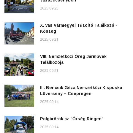
Vasszécsenyben
2025.09.25.
X. Vas Vármegyei Tűzoltó Találkozó -
Kőszeg
2025.09.21.
VIII. Nemzetközi Öreg Járművek
Találkozója
2025.09.21.
III. Bencsik Géza Nemzetközi Kispuska
Lőverseny – Csepregen
2025.09.14.
Polgárőrök az “Őrség Ringen”
2025.09.14.