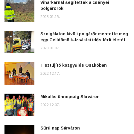
Viharkárnál segítettek a csényei
polgárőrök
2023.01.15.
Szolgálaton kívüli polgárőr mentette meg
egy Celldömölk-Izsákfai idős férfi életét
2023.01.07.
Tisztújító közgyűlés Oszkóban
2022.12.17.
Mikulás ünnepség Sárváron
2022.12.07.
Sűrű nap Sárváron