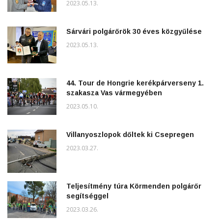
2023.05.13.
Sárvári polgárőrök 30 éves közgyűlése
2023.05.13.
44. Tour de Hongrie kerékpárverseny 1.
szakasza Vas vármegyében
2023.05.10.
Villanyoszlopok dőltek ki Csepregen
2023.03.27.
Teljesítmény túra Körmenden polgárőr
segítséggel
2023.03.26.