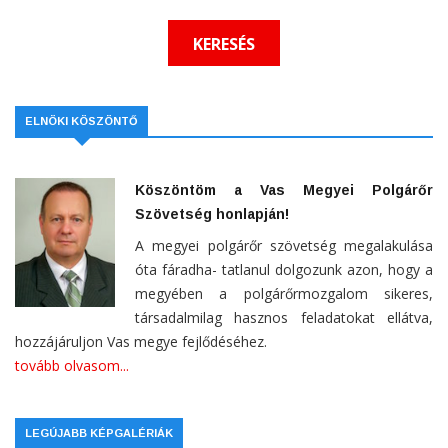
ELNÖKI KÖSZÖNTŐ
Köszöntöm a Vas Megyei Polgárőr
Szövetség honlapján!
A megyei polgárőr szövetség megalakulása
óta fáradha- tatlanul dolgozunk azon, hogy a
megyében a polgárőrmozgalom sikeres,
társadalmilag hasznos feladatokat ellátva,
hozzájáruljon Vas megye fejlődéséhez.
tovább olvasom...
LEGÚJABB KÉPGALÉRIÁK