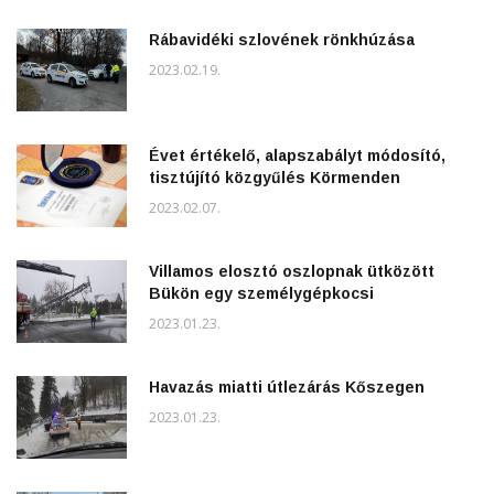
Rábavidéki szlovének rönkhúzása
2023.02.19.
Évet értékelő, alapszabályt módosító,
tisztújító közgyűlés Körmenden
2023.02.07.
Villamos elosztó oszlopnak ütközött
Bükön egy személygépkocsi
2023.01.23.
Havazás miatti útlezárás Kőszegen
2023.01.23.