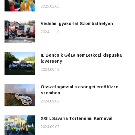
2025.02.06.
Védelmi gyakorlat Szombathelyen
2024.11.10.
II. Bencsik Géza nemzetközi kispuska
lőverseny
2024.09.15.
Összefogással a csöngei erdőtűzzel
szemben
2024.09.09.
XXIII. Savaria Történelmi Karnevál
2024.09.02.