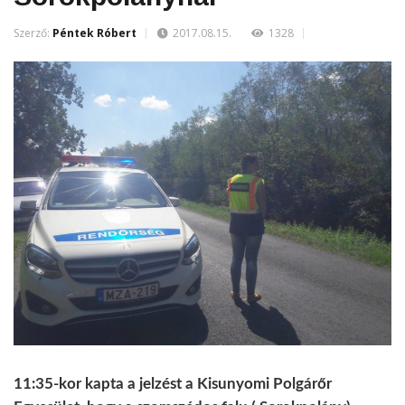
Szerző:
Péntek Róbert
2017.08.15.
1328
11:35-kor kapta a jelzést a Kisunyomi Polgárőr