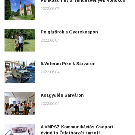
Pünkösd hétfői rendezvények Rönökön
2022.06.07.
Polgárőrök a Gyereknapon
2022.06.04.
5.Veterán Piknik Sárváron
2022.06.04.
Közgyűlés Sárváron
2022.06.04.
A VMPSZ Kommunikációs Csoport
évindító Ötletbörzét tartott