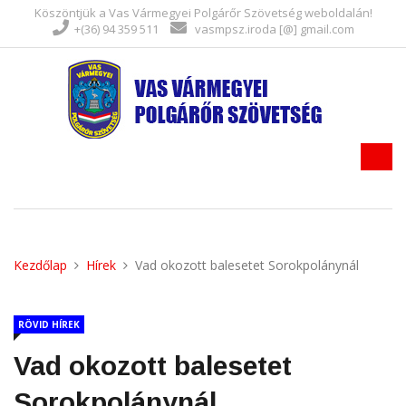
Köszöntjük a Vas Vármegyei Polgárőr Szövetség weboldalán!
+(36) 94 359 511
vasmpsz.iroda [@] gmail.com
Kezdőlap
Hírek
Vad okozott balesetet Sorokpolánynál
RÖVID HÍREK
Vad okozott balesetet
Sorokpolánynál