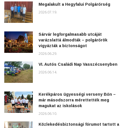
Megalakult a Hegyfalui Polgárőrség
2026.07.19.
Sárvár legforgalmasabb utcáját
varázslattá álmodták – polgárőrök
vigyázták a biztonságot
2026.06.29.
VI. Autós Családi Nap Vasszécsenyben
2026.06.14.
Kerékpáros ügyességi verseny Bőn –
már másodszorra mérettették meg
magukat az iskolások
2026.06.10.
Közlekedésbiztonsági fórumot tartott a