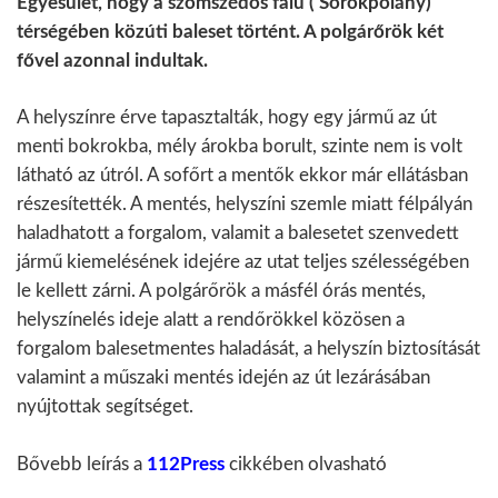
Egyesület, hogy a szomszédos falu ( Sorokpolány)
térségében közúti baleset történt. A polgárőrök két
fővel azonnal indultak.
A helyszínre érve tapasztalták, hogy egy jármű az út
menti bokrokba, mély árokba borult, szinte nem is volt
látható az útról. A sofőrt a mentők ekkor már ellátásban
részesítették. A mentés, helyszíni szemle miatt félpályán
haladhatott a forgalom, valamit a balesetet szenvedett
jármű kiemelésének idejére az utat teljes szélességében
le kellett zárni. A polgárőrök a másfél órás mentés,
helyszínelés ideje alatt a rendőrökkel közösen a
forgalom balesetmentes haladását, a helyszín biztosítását
valamint a műszaki mentés idején az út lezárásában
nyújtottak segítséget.
Bővebb leírás a
112Press
cikkében olvasható