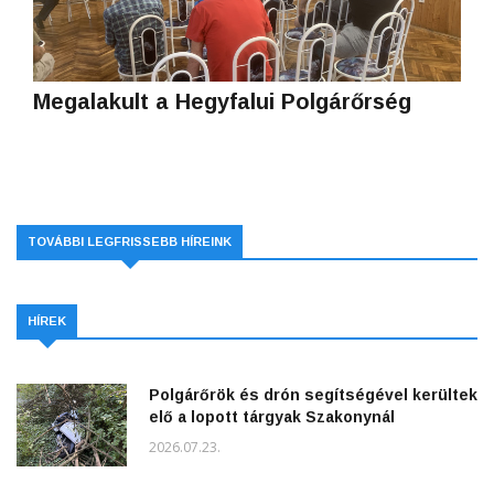
Megalakult a Hegyfalui Polgárőrség
TOVÁBBI LEGFRISSEBB HÍREINK
HÍREK
Polgárőrök és drón segítségével kerültek
elő a lopott tárgyak Szakonynál
2026.07.23.