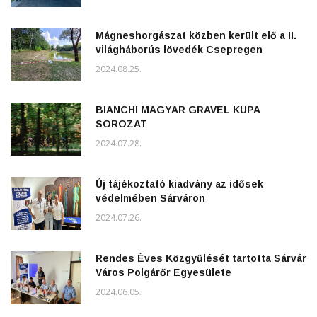
Mágneshorgászat közben került elő a II.
világháborús lövedék Csepregen
2024.08.25.
BIANCHI MAGYAR GRAVEL KUPA
SOROZAT
2024.07.28.
Új tájékoztató kiadvány az idősek
védelmében Sárváron
2024.07.26.
Rendes Éves Közgyűlését tartotta Sárvár
Város Polgárőr Egyesülete
2024.06.05.