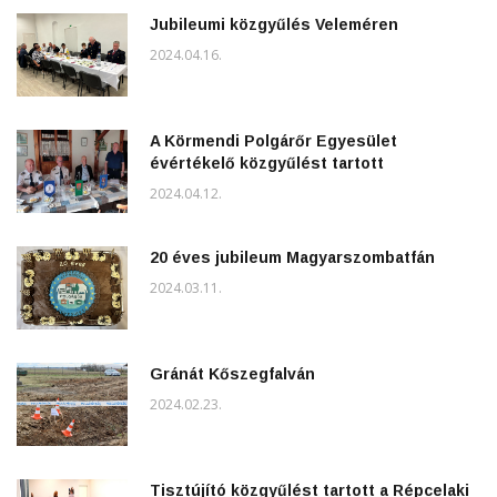
Jubileumi közgyűlés Veleméren
2024.04.16.
A Körmendi Polgárőr Egyesület
évértékelő közgyűlést tartott
2024.04.12.
20 éves jubileum Magyarszombatfán
2024.03.11.
Gránát Kőszegfalván
2024.02.23.
Tisztújító közgyűlést tartott a Répcelaki