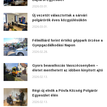
2026.03.01.
Új vezetőt választottak a sárvári
polgárőrök éves közgyűlésükön
2026.03.01.
Félmilliárd forint értékű géppark őrzése a
Gyepgazdálkodási Napon
2026.02.28.
Gyors beavatkozás Vasszécsenyben –
életet menthetett az időben kinyitott ajtó
2026.02.13.
Régi-új elnök a Pósfa Község Polgárőr
Egyesület élén
2026.02.13.