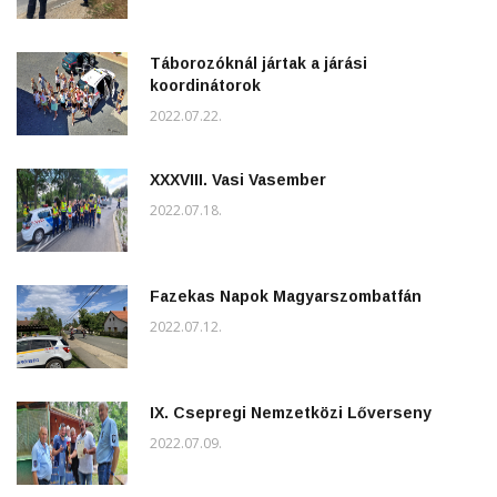
Táborozóknál jártak a járási
koordinátorok
2022.07.22.
XXXVIII. Vasi Vasember
2022.07.18.
Fazekas Napok Magyarszombatfán
2022.07.12.
IX. Csepregi Nemzetközi Lőverseny
2022.07.09.