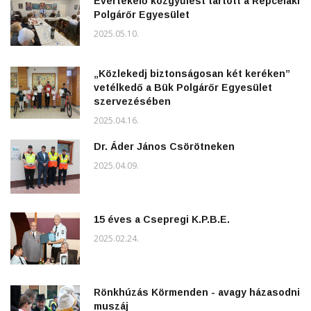
Évértékelő közgyűlést tartott a Répcelaki
Polgárőr Egyesület
2025.05.10.
„Közlekedj biztonságosan két keréken”
vetélkedő a Bük Polgárőr Egyesület
szervezésében
2025.04.16.
Dr. Áder János Csörötneken
2025.04.09.
15 éves a Csepregi K.P.B.E.
2025.02.24.
Rönkhúzás Körmenden - avagy házasodni
muszáj