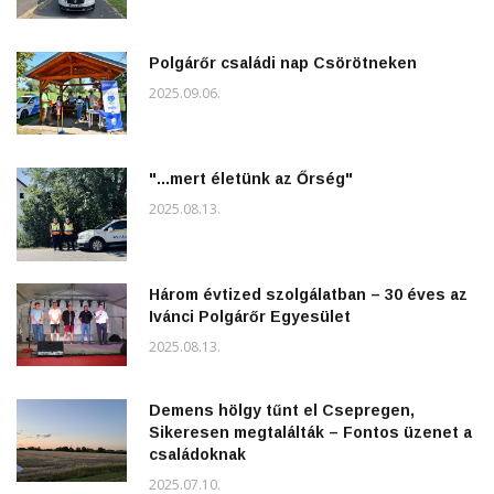
Polgárőr családi nap Csörötneken
2025.09.06.
"...mert életünk az Őrség"
2025.08.13.
Három évtized szolgálatban – 30 éves az
Ivánci Polgárőr Egyesület
2025.08.13.
Demens hölgy tűnt el Csepregen,
Sikeresen megtalálták – Fontos üzenet a
családoknak
2025.07.10.