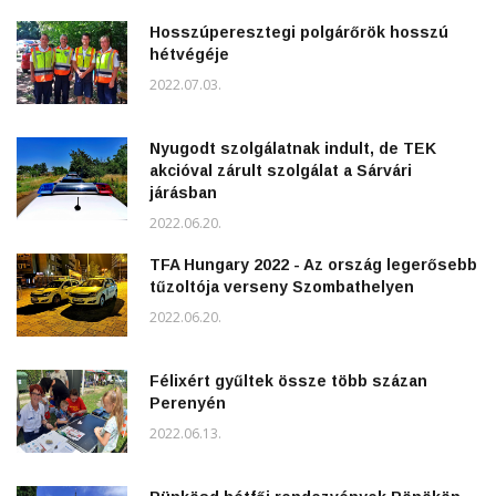
Hosszúperesztegi polgárőrök hosszú
hétvégéje
2022.07.03.
Nyugodt szolgálatnak indult, de TEK
akcióval zárult szolgálat a Sárvári
járásban
2022.06.20.
TFA Hungary 2022 - Az ország legerősebb
tűzoltója verseny Szombathelyen
2022.06.20.
Félixért gyűltek össze több százan
Perenyén
2022.06.13.