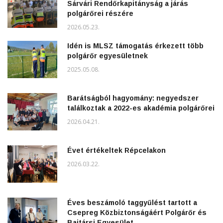
Sárvári Rendőrkapitányság a járás
polgárőrei részére
2026.05.23.
Idén is MLSZ támogatás érkezett több
polgárőr egyesületnek
2025.05.08.
Barátságból hagyomány: negyedszer
találkoztak a 2022-es akadémia polgárőrei
2026.04.21.
Évet értékeltek Répcelakon
2026.03.22.
Éves beszámoló taggyűlést tartott a
Csepreg Közbiztonságáért Polgárőr és
Bajtársi Egyesület