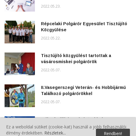
2022.05.23.
Répcelaki Polgárőr Egyesület Tisztújító
Közgyűlése
2022.05.22.
Tisztújító közgyűlést tartottak a
vásárosmiskei polgárőrök
2022.05.07.
II.Vasegerszegi Veterán- és Hobbijármű
Találkozó polgárőrökkel
2022.05.07.
Májusfa állítás polgárőrökkel
Ez a weboldal sütiket (cookie-kat) használ a jobb felhasználói
2022.05.02.
élmény érdekében.
Részletek...
Rendben!