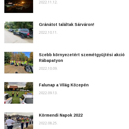
2022.11.12.
Gránátot találtak Sárváron!
2022.10.11.
Szebb környezetért szemétgyűjtési akció
Rábapatyon
2022.10.09.
Falunap a Világ Közepén
2022.09.13.
Körmendi Napok 2022
2022.08.25.