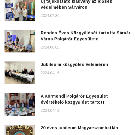
Új tájékoztató kiadvány az idősek
védelmében Sárváron
2024.07.26.
Rendes Éves Közgyűlését tartotta Sárvár
Város Polgárőr Egyesülete
2024.06.05.
Jubileumi közgyűlés Veleméren
2024.04.16.
A Körmendi Polgárőr Egyesület
évértékelő közgyűlést tartott
2024.04.12.
20 éves jubileum Magyarszombatfán