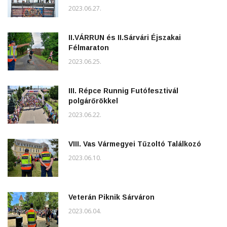
2023.06.27.
II.VÁRRUN és II.Sárvári Éjszakai
Félmaraton
2023.06.25.
III. Répce Runnig Futófesztivál
polgárőrökkel
2023.06.22.
VIII. Vas Vármegyei Tűzoltó Találkozó
2023.06.10.
Veterán Piknik Sárváron
2023.06.04.