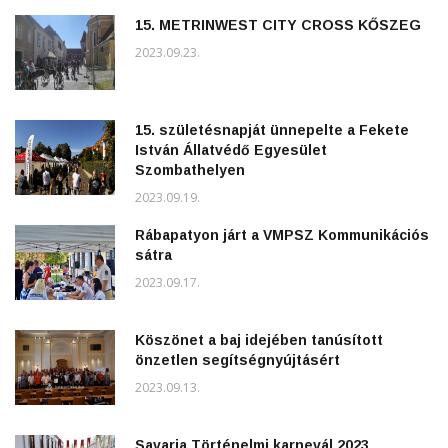
15. METRINWEST CITY CROSS KŐSZEG
2023.09.23.
15. születésnapját ünnepelte a Fekete
István Állatvédő Egyesület
Szombathelyen
2023.09.19.
Rábapatyon járt a VMPSZ Kommunikációs
sátra
2023.09.17.
Köszönet a baj idejében tanúsított
önzetlen segítségnyújtásért
2023.09.13.
Savaria Történelmi karnevál 2023