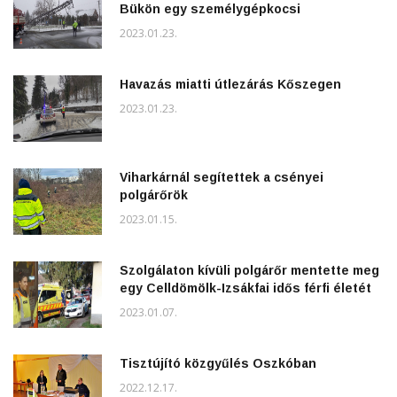
Bükön egy személygépkocsi
2023.01.23.
Havazás miatti útlezárás Kőszegen
2023.01.23.
Viharkárnál segítettek a csényei
polgárőrök
2023.01.15.
Szolgálaton kívüli polgárőr mentette meg
egy Celldömölk-Izsákfai idős férfi életét
2023.01.07.
Tisztújító közgyűlés Oszkóban
2022.12.17.