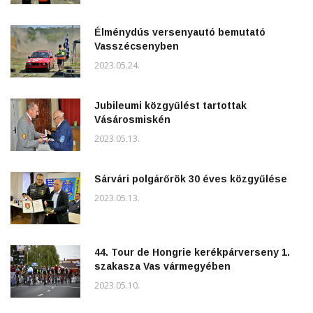
Élménydús versenyautó bemutató
Vasszécsenyben
2023.05.24.
Jubileumi közgyűlést tartottak
Vásárosmiskén
2023.05.13.
Sárvári polgárőrök 30 éves közgyűlése
2023.05.13.
44. Tour de Hongrie kerékpárverseny 1.
szakasza Vas vármegyében
2023.05.10.