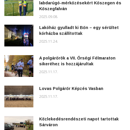
labdarúgó-mérkőzésekért Kőszegen és
Kőszegfalván
2025.09.08.
Lakóház gyulladt ki Bőn – egy sérültet
kórházba szállítottak
2025.11.24.
A polgárőrök a VII. Őrségi Félmaraton
sikeréhez is hozzájárultak
2025.11.17.
Lovas Polgárőr Képzés Vasban
2025.11.17.
Közlekedésrendészeti napot tartottak
Sárváron