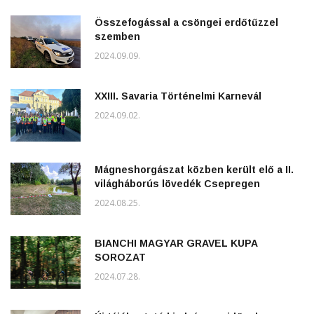
Összefogással a csöngei erdőtűzzel
szemben
2024.09.09.
XXIII. Savaria Történelmi Karnevál
2024.09.02.
Mágneshorgászat közben került elő a II.
világháborús lövedék Csepregen
2024.08.25.
BIANCHI MAGYAR GRAVEL KUPA
SOROZAT
2024.07.28.