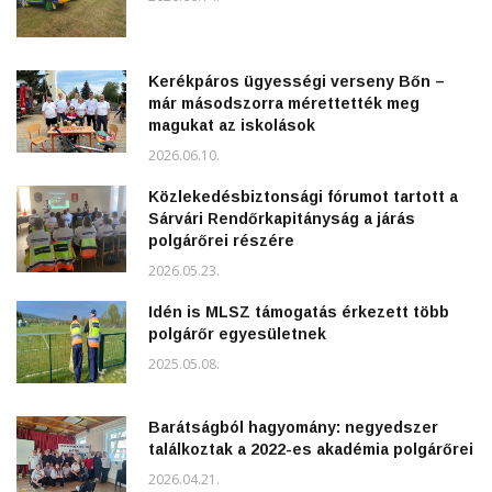
Kerékpáros ügyességi verseny Bőn –
már másodszorra mérettették meg
magukat az iskolások
2026.06.10.
Közlekedésbiztonsági fórumot tartott a
Sárvári Rendőrkapitányság a járás
polgárőrei részére
2026.05.23.
Idén is MLSZ támogatás érkezett több
polgárőr egyesületnek
2025.05.08.
Barátságból hagyomány: negyedszer
találkoztak a 2022-es akadémia polgárőrei
2026.04.21.