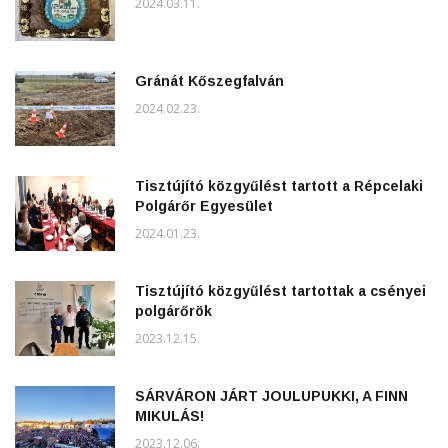
2024.03.11.
Gránát Kőszegfalván
2024.02.23.
Tisztújító közgyűlést tartott a Répcelaki
Polgárőr Egyesület
2024.01.23.
Tisztújító közgyűlést tartottak a csényei
polgárőrök
2023.12.15.
SÁRVÁRON JÁRT JOULUPUKKI, A FINN
MIKULÁS!
2023.12.06.