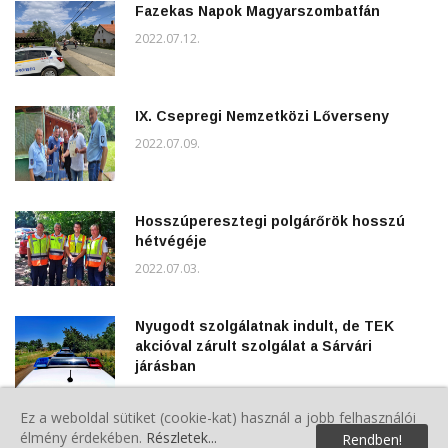
Fazekas Napok Magyarszombatfán
2022.07.12.
IX. Csepregi Nemzetközi Lőverseny
2022.07.09.
Hosszúperesztegi polgárőrök hosszú
hétvégéje
2022.07.03.
Nyugodt szolgálatnak indult, de TEK
akcióval zárult szolgálat a Sárvári
járásban
2022.06.20.
Ez a weboldal sütiket (cookie-kat) használ a jobb felhasználói
TFA Hungary 2022 - Az ország legerősebb
élmény érdekében.
Részletek...
Rendben!