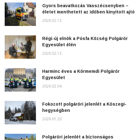
Gyors beavatkozás Vasszécsenyben –
életet menthetett az időben kinyitott ajtó
2026.02.13.
Régi-új elnök a Pósfa Község Polgárőr
Egyesület élén
2026.02.13.
Harminc éves a Körmemdi Polgárőr
Egyesület
2026.02.04.
Fokozott polgárőri jelenlét a Kőszegi-
hegységben
2026.01.20.
Polgárőri jelenlét a biztonságos