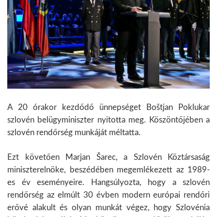
A 20 órakor kezdődő ünnepséget Boštjan Poklukar
szlovén belügyminiszter nyitotta meg. Köszöntőjében a
szlovén rendőrség munkáját méltatta.
Ezt követően Marjan Šarec, a Szlovén Köztársaság
miniszterelnöke, beszédében megemlékezett az 1989-
es év eseményeire. Hangsúlyozta, hogy a szlovén
rendőrség az elmúlt 30 évben modern európai rendőri
erővé alakult és olyan munkát végez, hogy Szlovénia