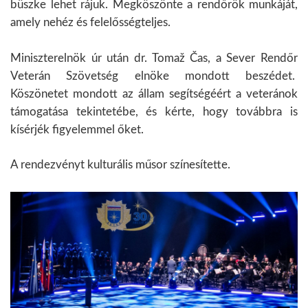
büszke lehet rájuk. Megköszönte a rendőrök munkáját,
amely nehéz és felelősségteljes.
Miniszterelnök úr után dr. Tomaž Čas, a Sever Rendőr
Veterán Szövetség elnöke mondott beszédet.
Köszönetet mondott az állam segítségéért a veteránok
támogatása tekintetébe, és kérte, hogy továbbra is
kísérjék figyelemmel őket.
A rendezvényt kulturális műsor színesítette.