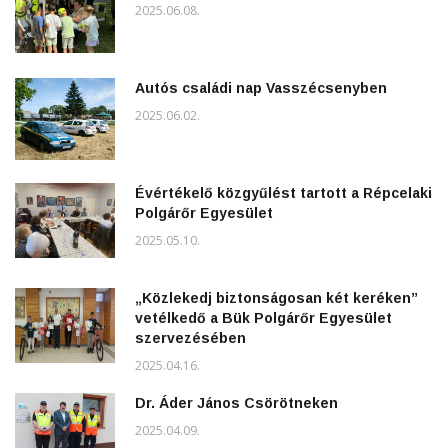
2025.06.08.
Autós családi nap Vasszécsenyben
2025.06.02.
Évértékelő közgyűlést tartott a Répcelaki
Polgárőr Egyesület
2025.05.10.
„Közlekedj biztonságosan két keréken”
vetélkedő a Bük Polgárőr Egyesület
szervezésében
2025.04.16.
Dr. Áder János Csörötneken
2025.04.09.