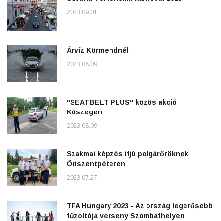
2023.09.01.
Árvíz Körmendnél
2023.08.09.
"SEATBELT PLUS" közös akció
Kőszegen
2023.08.09.
Szakmai képzés ifjú polgárőröknek
Őriszentpéteren
2023.07.27.
TFA Hungary 2023 - Az ország legerősebb
tűzoltója verseny Szombathelyen