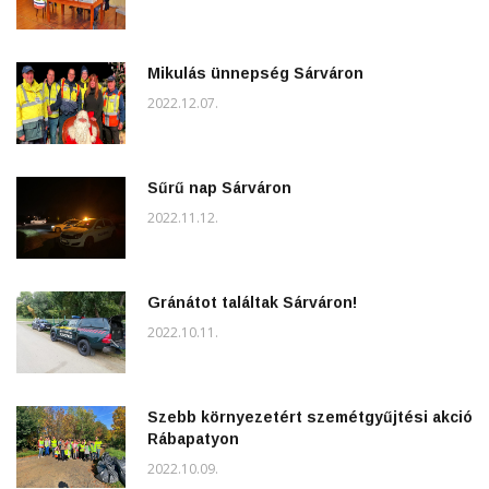
Mikulás ünnepség Sárváron
2022.12.07.
Sűrű nap Sárváron
2022.11.12.
Gránátot találtak Sárváron!
2022.10.11.
Szebb környezetért szemétgyűjtési akció
Rábapatyon
2022.10.09.