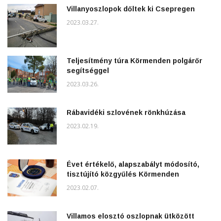
Villanyoszlopok dőltek ki Csepregen
2023.03.27.
Teljesítmény túra Körmenden polgárőr
segítséggel
2023.03.26.
Rábavidéki szlovének rönkhúzása
2023.02.19.
Évet értékelő, alapszabályt módosító,
tisztújító közgyűlés Körmenden
2023.02.07.
Villamos elosztó oszlopnak ütközött