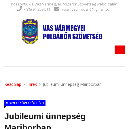
Köszöntjük a Vas Vármegyei Polgárőr Szövetség weboldalán!
+(36) 94 359 511
vasmpsz.iroda [@] gmail.com
Kezdőlap
Hírek
Jubileumi ünnepség Mariborban
MEGYEI SZÖVETSÉG HÍREI
Jubileumi ünnepség
Mariborban