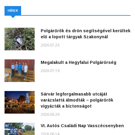
HÍREK
Polgárőrök és drón segítségével kerültek
elő a lopott tárgyak Szakonynál
2026.07.23.
Megalakult a Hegyfalui Polgárőrség
2026.07.19.
Sárvár legforgalmasabb utcáját
varázslattá álmodták – polgárőrök
vigyázták a biztonságot
2026.06.29.
VI. Autós Családi Nap Vasszécsenyben
2026.06.14.