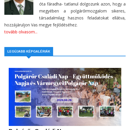
óta fáradha- tatlanul dolgozunk azon, hogy a
megyében a polgárőrmozgalom sikeres,
társadalmilag hasznos feladatokat ellátva,
hozzájáruljon Vas megye fejlődéséhez.
tovább olvasom...
LEGÚJABB KÉPGALÉRIÁK