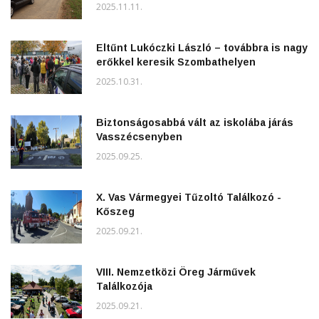
2025.11.11.
Eltűnt Lukóczki László – továbbra is nagy
erőkkel keresik Szombathelyen
2025.10.31.
Biztonságosabbá vált az iskolába járás
Vasszécsenyben
2025.09.25.
X. Vas Vármegyei Tűzoltó Találkozó -
Kőszeg
2025.09.21.
VIII. Nemzetközi Öreg Járművek
Találkozója
2025.09.21.