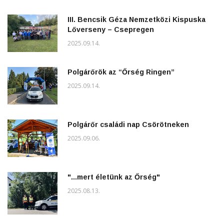
III. Bencsik Géza Nemzetközi Kispuska
Lőverseny – Csepregen
2025.09.14.
Polgárőrök az “Őrség Ringen”
2025.09.14.
Polgárőr családi nap Csörötneken
2025.09.06.
"...mert életünk az Őrség"
2025.08.13.