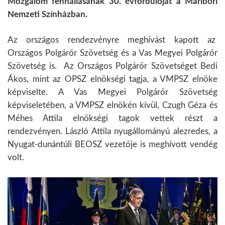
Mozgalom fennállásának 30. évfordulóját a Maribori
Nemzeti Színházban.
Az országos rendezvényre meghívást kapott az
Országos Polgárőr Szövetség és a Vas Megyei Polgárőr
Szövetség is. Az Országos Polgárőr Szövetséget Bedi
Ákos, mint az OPSZ elnökségi tagja, a VMPSZ elnöke
képviselte. A Vas Megyei Polgárőr Szövetség
képviseletében, a VMPSZ elnökén kívül, Czugh Géza és
Méhes Attila elnökségi tagok vettek részt a
rendezvényen. László Attila nyugállományú alezredes, a
Nyugat-dunántúli BEOSZ vezetője is meghívott vendég
volt.