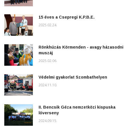
15 éves a Csepregi K.P.B.E.
2025.02.24.
Rönkhúzás Körmenden - avagy házasodni
muszáj
2025.02.06.
Védelmi gyakorlat Szombathelyen
2024.11.10.
II. Bencsik Géza nemzetközi kispuska
lőverseny
2024.09.15.