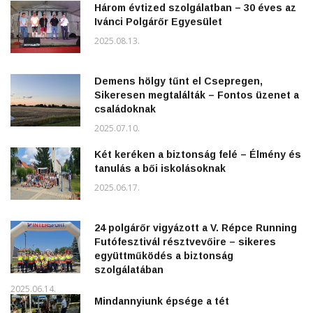
Három évtized szolgálatban – 30 éves az
Ivánci Polgárőr Egyesület
2025.08.13.
Demens hölgy tűnt el Csepregen,
Sikeresen megtalálták – Fontos üzenet a
családoknak
2025.07.10.
Két keréken a biztonság felé – Élmény és
tanulás a bői iskolásoknak
2025.06.17.
24 polgárőr vigyázott a V. Répce Running
Futófesztivál résztvevőire – sikeres
együttműködés a biztonság
szolgálatában
2025.06.14.
Mindannyiunk épsége a tét