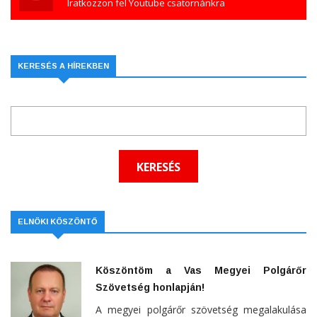
Iratkozzon fel Youtube csatornánkra
KERESÉS A HÍREKBEN
ELNÖKI KÖSZÖNTŐ
Köszöntöm a Vas Megyei Polgárőr
Szövetség honlapján!
A megyei polgárőr szövetség megalakulása