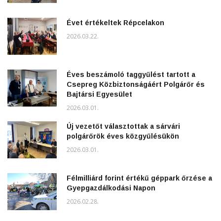
Évet értékeltek Répcelakon
2026.03.22.
Éves beszámoló taggyűlést tartott a
Csepreg Közbiztonságáért Polgárőr és
Bajtársi Egyesület
2026.03.01.
Új vezetőt választottak a sárvári
polgárőrök éves közgyűlésükön
2026.03.01.
Félmilliárd forint értékű géppark őrzése a
Gyepgazdálkodási Napon
2026.02.28.