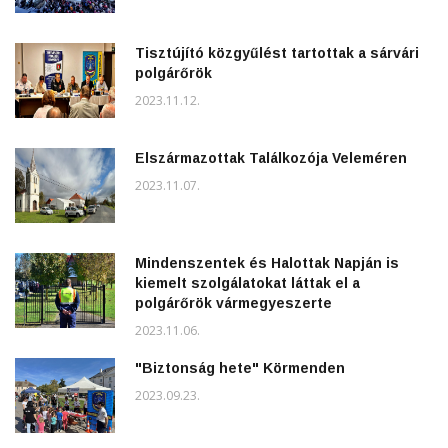
Tisztújító közgyűlést tartottak a sárvári
polgárőrök
2023.11.12.
Elszármazottak Találkozója Veleméren
2023.11.07.
Mindenszentek és Halottak Napján is
kiemelt szolgálatokat láttak el a
polgárőrök vármegyeszerte
2023.11.06.
"Biztonság hete" Körmenden
2023.09.23.