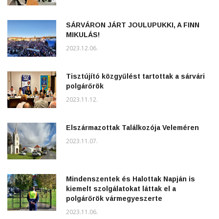
SÁRVÁRON JÁRT JOULUPUKKI, A FINN
MIKULÁS!
2023.12.06.
Tisztújító közgyűlést tartottak a sárvári
polgárőrök
2023.11.12.
Elszármazottak Találkozója Veleméren
2023.11.07.
Mindenszentek és Halottak Napján is
kiemelt szolgálatokat láttak el a
polgárőrök vármegyeszerte
2023.11.06.