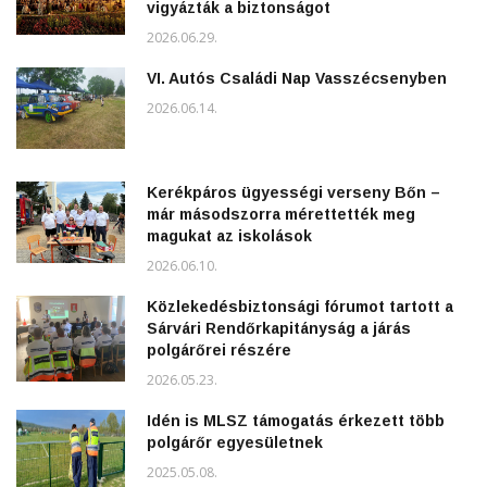
vigyázták a biztonságot
2026.06.29.
VI. Autós Családi Nap Vasszécsenyben
2026.06.14.
Kerékpáros ügyességi verseny Bőn –
már másodszorra mérettették meg
magukat az iskolások
2026.06.10.
Közlekedésbiztonsági fórumot tartott a
Sárvári Rendőrkapitányság a járás
polgárőrei részére
2026.05.23.
Idén is MLSZ támogatás érkezett több
polgárőr egyesületnek
2025.05.08.