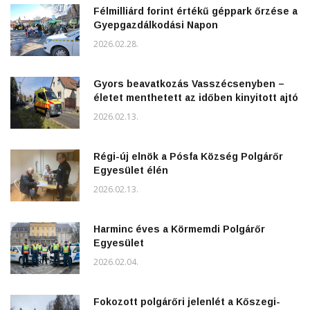
Félmilliárd forint értékű géppark őrzése a
Gyepgazdálkodási Napon
2026.02.28.
Gyors beavatkozás Vasszécsenyben –
életet menthetett az időben kinyitott ajtó
2026.02.13.
Régi-új elnök a Pósfa Község Polgárőr
Egyesület élén
2026.02.13.
Harminc éves a Körmemdi Polgárőr
Egyesület
2026.02.04.
Fokozott polgárőri jelenlét a Kőszegi-