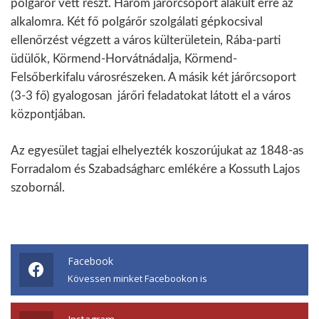
polgárőr vett részt. Három járőrcsoport alakult erre az
alkalomra. Két fő polgárőr szolgálati gépkocsival
ellenőrzést végzett a város külterületein, Rába-parti
üdülők, Körmend-Horvátnádalja, Körmend-
Felsőberkifalu városrészeken. A másik két járőrcsoport
(3-3 fő) gyalogosan járőri feladatokat látott el a város
központjában.
Az egyesület tagjai elhelyezték koszorújukat az 1848-as
Forradalom és Szabadságharc emlékére a Kossuth Lajos
szobornál.
Facebook
Kövessen minket Facebookon is