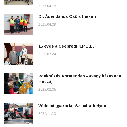
2025.04.16.
Dr. Áder János Csörötneken
2025.04.09.
15 éves a Csepregi K.P.B.E.
2025.02.24.
Rönkhúzás Körmenden - avagy házasodni
muszáj
2025.02.06.
Védelmi gyakorlat Szombathelyen
2024.11.10.