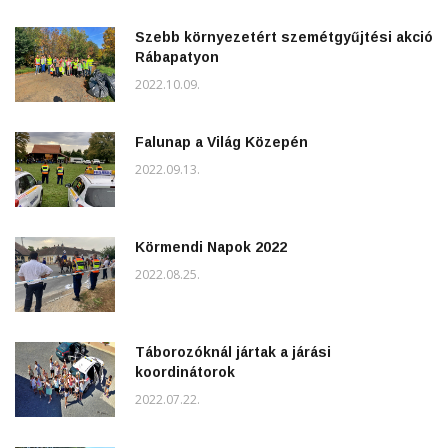
Szebb környezetért szemétgyűjtési akció
Rábapatyon
2022.10.09.
Falunap a Világ Közepén
2022.09.13.
Körmendi Napok 2022
2022.08.25.
Táborozóknál jártak a járási
koordinátorok
2022.07.22.