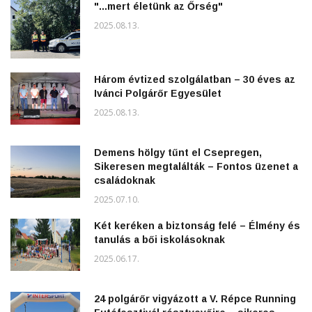
"...mert életünk az Őrség"
2025.08.13.
Három évtized szolgálatban – 30 éves az
Ivánci Polgárőr Egyesület
2025.08.13.
Demens hölgy tűnt el Csepregen,
Sikeresen megtalálták – Fontos üzenet a
családoknak
2025.07.10.
Két keréken a biztonság felé – Élmény és
tanulás a bői iskolásoknak
2025.06.17.
24 polgárőr vigyázott a V. Répce Running