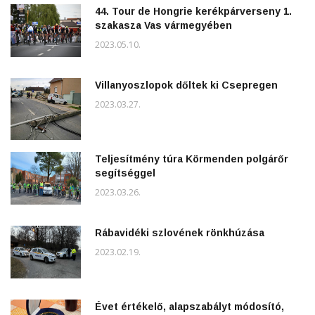
44. Tour de Hongrie kerékpárverseny 1.
szakasza Vas vármegyében
2023.05.10.
Villanyoszlopok dőltek ki Csepregen
2023.03.27.
Teljesítmény túra Körmenden polgárőr
segítséggel
2023.03.26.
Rábavidéki szlovének rönkhúzása
2023.02.19.
Évet értékelő, alapszabályt módosító,