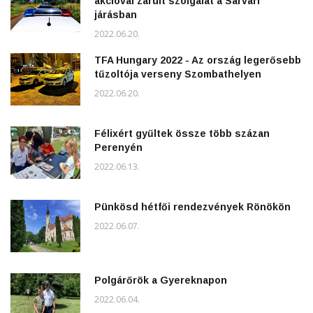
akcióval zárult szolgálat a Sárvári
járásban
2022.06.20.
TFA Hungary 2022 - Az ország legerősebb
tűzoltója verseny Szombathelyen
2022.06.20.
Félixért gyűltek össze több százan
Perenyén
2022.06.13.
Pünkösd hétfői rendezvények Rönökön
2022.06.07.
Polgárőrök a Gyereknapon
2022.06.04.