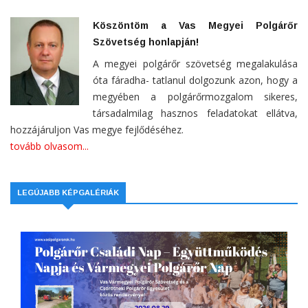
Köszöntöm a Vas Megyei Polgárőr
Szövetség honlapján!
A megyei polgárőr szövetség megalakulása
óta fáradha- tatlanul dolgozunk azon, hogy a
megyében a polgárőrmozgalom sikeres,
társadalmilag hasznos feladatokat ellátva,
hozzájáruljon Vas megye fejlődéséhez.
tovább olvasom...
LEGÚJABB KÉPGALÉRIÁK