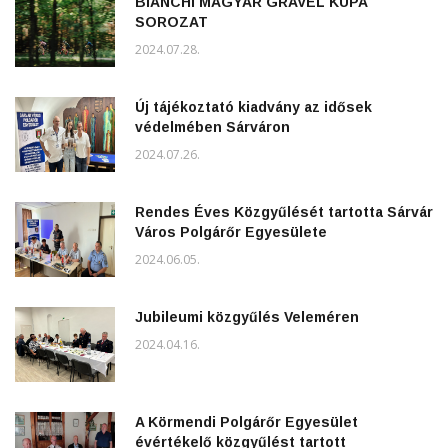
BIANCHI MAGYAR GRAVEL KUPA
SOROZAT
2024.07.28.
Új tájékoztató kiadvány az idősek
védelmében Sárváron
2024.07.26.
Rendes Éves Közgyűlését tartotta Sárvár
Város Polgárőr Egyesülete
2024.06.05.
Jubileumi közgyűlés Veleméren
2024.04.16.
A Körmendi Polgárőr Egyesület
évértékelő közgyűlést tartott