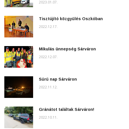
2023.01.07.
Tisztújító közgyűlés Oszkóban
2022.12.17.
Mikulás ünnepség Sárváron
2022.12.07.
Sűrű nap Sárváron
2022.11.12.
Gránátot találtak Sárváron!
2022.10.11.