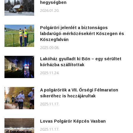
hegységben
2026.01.20.
Polgárőri jelenlét a biztonságos
labdarúgó-mérkőzésekért Kőszegen és
Kőszegfalván
2025.09.08.
Lakóház gyulladt ki Bőn – egy sérültet
kórházba szállítottak
2025.11.24.
A polgárőrök a VII. Őrségi Félmaraton
sikeréhez is hozzájárultak
2025.11.17.
Lovas Polgárőr Képzés Vasban
2025.11.17.