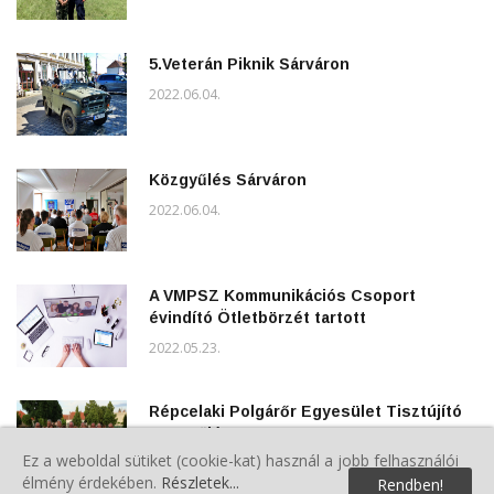
5.Veterán Piknik Sárváron
2022.06.04.
Közgyűlés Sárváron
2022.06.04.
A VMPSZ Kommunikációs Csoport
évindító Ötletbörzét tartott
2022.05.23.
Répcelaki Polgárőr Egyesület Tisztújító
Közgyűlése
Ez a weboldal sütiket (cookie-kat) használ a jobb felhasználói
2022.05.22.
élmény érdekében.
Részletek...
Rendben!