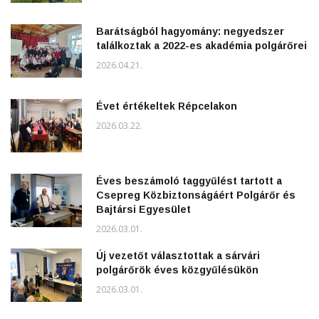
Barátságból hagyomány: negyedszer
találkoztak a 2022-es akadémia polgárőrei
2026.04.21.
Évet értékeltek Répcelakon
2026.03.22.
Éves beszámoló taggyűlést tartott a
Csepreg Közbiztonságáért Polgárőr és
Bajtársi Egyesület
2026.03.01.
Új vezetőt választottak a sárvári
polgárőrök éves közgyűlésükön
2026.03.01.