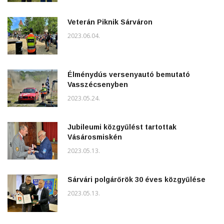
Veterán Piknik Sárváron
2023.06.04.
Élménydús versenyautó bemutató
Vasszécsenyben
2023.05.24.
Jubileumi közgyűlést tartottak
Vásárosmiskén
2023.05.13.
Sárvári polgárőrök 30 éves közgyűlése
2023.05.13.