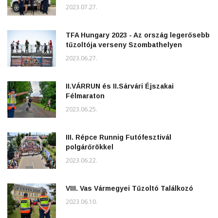
2023.07.27.
TFA Hungary 2023 - Az ország legerősebb
tűzoltója verseny Szombathelyen
2023.06.27.
II.VÁRRUN és II.Sárvári Éjszakai
Félmaraton
2023.06.25.
III. Répce Runnig Futófesztivál
polgárőrökkel
2023.06.22.
VIII. Vas Vármegyei Tűzoltó Találkozó
2023.06.10.