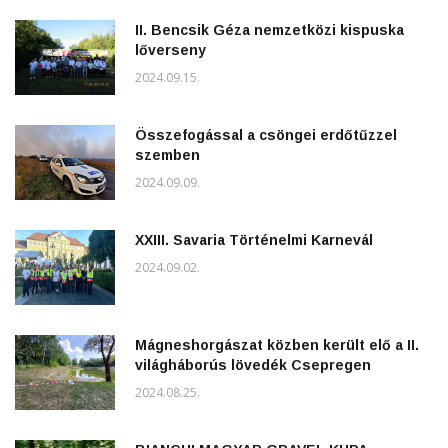
II. Bencsik Géza nemzetközi kispuska
lőverseny
2024.09.15.
Összefogással a csöngei erdőtűzzel
szemben
2024.09.09.
XXIII. Savaria Történelmi Karnevál
2024.09.02.
Mágneshorgászat közben került elő a II.
világháborús lövedék Csepregen
2024.08.25.