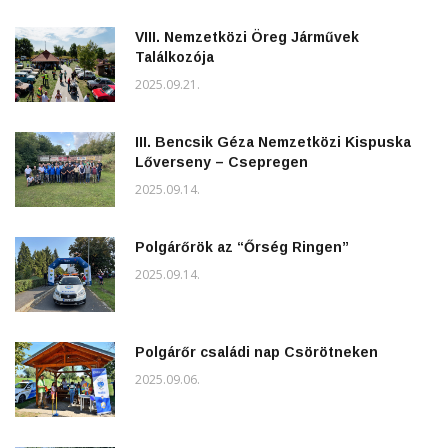
VIII. Nemzetközi Öreg Járművek
Találkozója
2025.09.21.
III. Bencsik Géza Nemzetközi Kispuska
Lőverseny – Csepregen
2025.09.14.
Polgárőrök az “Őrség Ringen”
2025.09.14.
Polgárőr családi nap Csörötneken
2025.09.06.