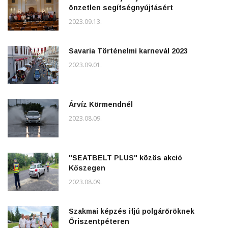
önzetlen segítségnyújtásért
2023.09.13.
Savaria Történelmi karnevál 2023
2023.09.01.
Árvíz Körmendnél
2023.08.09.
"SEATBELT PLUS" közös akció
Kőszegen
2023.08.09.
Szakmai képzés ifjú polgárőröknek
Őriszentpéteren