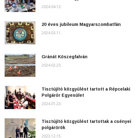
2024.04.12.
20 éves jubileum Magyarszombatfán
2024.03.11.
Gránát Kőszegfalván
2024.02.23.
Tisztújító közgyűlést tartott a Répcelaki
Polgárőr Egyesület
2024.01.23.
Tisztújító közgyűlést tartottak a csényei
polgárőrök
2023.12.15.