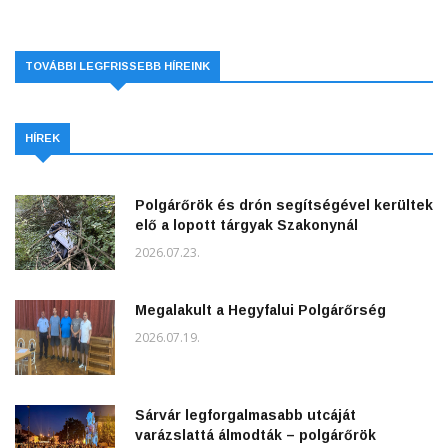
TOVÁBBI LEGFRISSEBB HÍREINK
HÍREK
Polgárőrök és drón segítségével kerültek
elő a lopott tárgyak Szakonynál
2026.07.23.
Megalakult a Hegyfalui Polgárőrség
2026.07.19.
Sárvár legforgalmasabb utcáját
varázslattá álmodták – polgárőrök