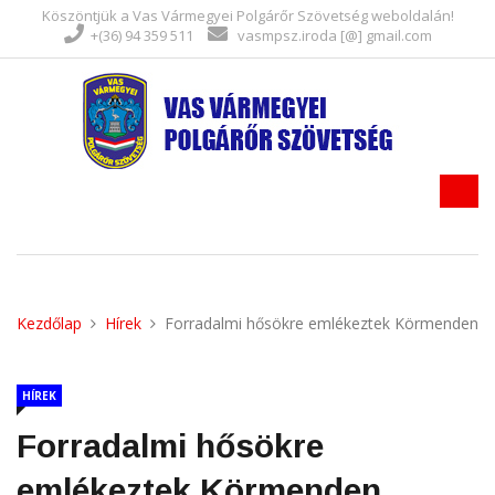
Köszöntjük a Vas Vármegyei Polgárőr Szövetség weboldalán!
+(36) 94 359 511
vasmpsz.iroda [@] gmail.com
Kezdőlap
Hírek
Forradalmi hősökre emlékeztek Körmenden
HÍREK
Forradalmi hősökre
emlékeztek Körmenden