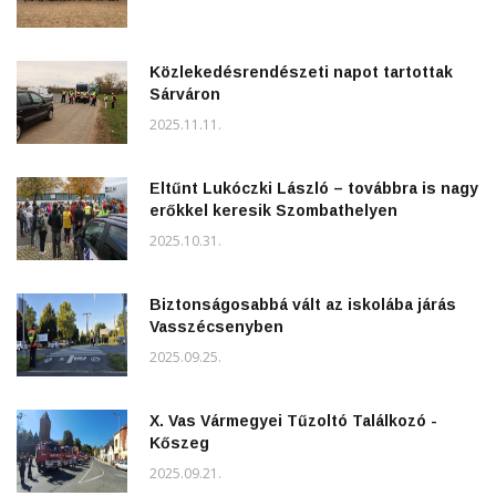
Közlekedésrendészeti napot tartottak
Sárváron
2025.11.11.
Eltűnt Lukóczki László – továbbra is nagy
erőkkel keresik Szombathelyen
2025.10.31.
Biztonságosabbá vált az iskolába járás
Vasszécsenyben
2025.09.25.
X. Vas Vármegyei Tűzoltó Találkozó -
Kőszeg
2025.09.21.