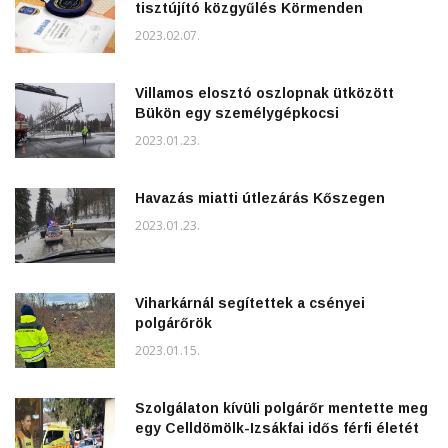
tisztújító közgyűlés Körmenden
2023.02.07.
Villamos elosztó oszlopnak ütközött
Bükön egy személygépkocsi
2023.01.23.
Havazás miatti útlezárás Kőszegen
2023.01.23.
Viharkárnál segítettek a csényei
polgárőrök
2023.01.15.
Szolgálaton kívüli polgárőr mentette meg
egy Celldömölk-Izsákfai idős férfi életét