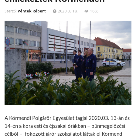
Szerző:
Péntek Róbert
2020.03.18.
1685
A Körmendi Polgárőr Egyesület tagjai 2020.03. 13-án és
14-én a kora esti és éjszakai órákban – bűnmegelőzési
célból – fokozott járőr szolgálatot láttak el Körmend