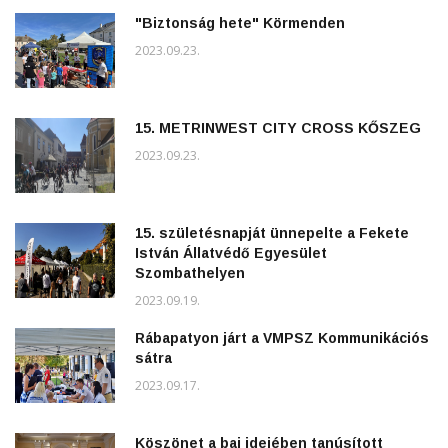
"Biztonság hete" Körmenden
2023.09.23.
15. METRINWEST CITY CROSS KŐSZEG
2023.09.23.
15. születésnapját ünnepelte a Fekete
István Állatvédő Egyesület
Szombathelyen
2023.09.19.
Rábapatyon járt a VMPSZ Kommunikációs
sátra
2023.09.17.
Köszönet a baj idejében tanúsított