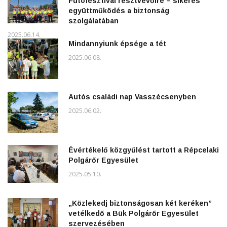
Futófesztivál résztvevőire – sikeres
együttműködés a biztonság
szolgálatában
2025.06.14.
Mindannyiunk épsége a tét
2025.06.08.
Autós családi nap Vasszécsenyben
2025.06.02.
Évértékelő közgyűlést tartott a Répcelaki
Polgárőr Egyesület
2025.05.10.
„Közlekedj biztonságosan két keréken”
vetélkedő a Bük Polgárőr Egyesület
szervezésében