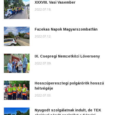
XXXVIII. Vasi Vasember
2022.07.18.
Fazekas Napok Magyarszombatfán
2022.07.12.
IX. Csepregi Nemzetközi Lőverseny
2022.07.09.
Hosszúperesztegi polgárőrök hosszú
hétvégéje
2022.07.03.
Nyugodt szolgálatnak indult, de TEK