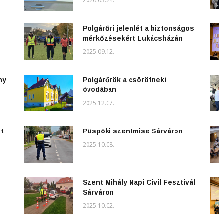
2026.03.24.
Polgárőri jelenlét a biztonságos
mérkőzésekért Lukácsházán
2025.09.12.
ny
Polgárőrök a csörötneki
óvodában
2025.12.07.
ot
Püspöki szentmise Sárváron
2025.10.08.
Szent Mihály Napi Civil Fesztivál
Sárváron
2025.10.02.