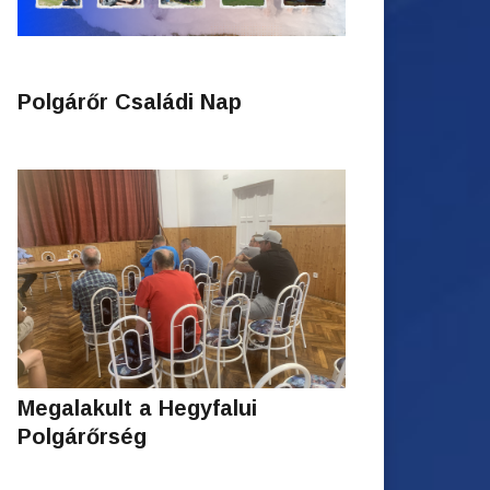
Polgárőr Családi Nap
Megalakult a Hegyfalui
Polgárőrség