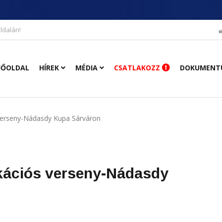
ldalán!
FŐOLDAL
HÍREK
MÉDIA
CSATLAKOZZ
DOKUMENT
s verseny-Nádasdy Kupa Sárváron
fikációs verseny-Nádasdy