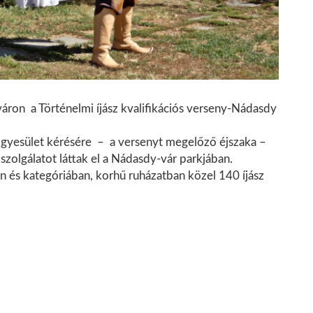
áron a Történelmi íjász kvalifikációs verseny-Nádasdy
Egyesület kérésére – a versenyt megelőző éjszaka –
őszolgálatot láttak el a Nádasdy-vár parkjában.
 és kategóriában, korhű ruházatban közel 140 íjász