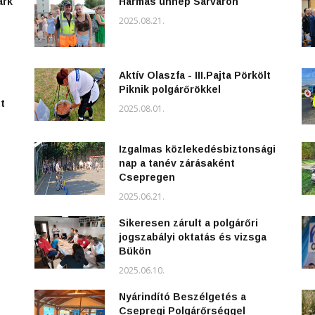
ark
Hármas ünnep Sárváron
2025.08.21.
Aktív Olaszfa - III.Pajta Pörkölt
Piknik polgárőrökkel
t
2025.08.01.
Izgalmas közlekedésbiztonsági
nap a tanév zárásaként
Csepregen
2025.06.21.
Sikeresen zárult a polgárőri
jogszabályi oktatás és vizsga
Bükön
2025.06.10.
Nyárindító Beszélgetés a
Csepregi Polgárőrséggel