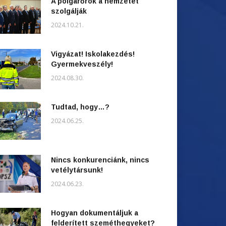
A polgárőrök a nemzetet
szolgálják
2024.10.21.
Vigyázat! Iskolakezdés!
Gyermekveszély!
2024.08.30.
Tudtad, hogy…?
2024.06.25.
Nincs konkurenciánk, nincs
vetélytársunk!
2024.06.23.
Hogyan dokumentáljuk a
felderített szeméthegyeket?