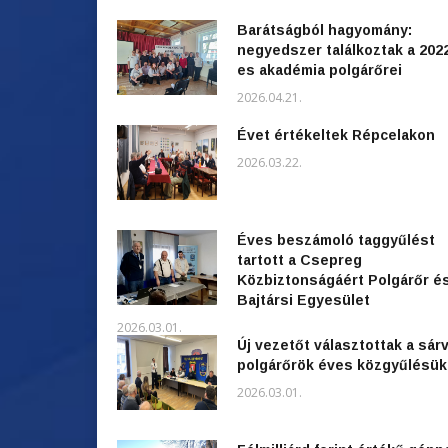
Barátságból hagyomány:
negyedszer találkoztak a 202
es akadémia polgárőrei
2026.04.21.
Évet értékeltek Répcelakon
2026.03.22.
Éves beszámoló taggyűlést
tartott a Csepreg
Közbiztonságáért Polgárőr é
Bajtársi Egyesület
2026.03.01.
Új vezetőt választottak a sárv
polgárőrök éves közgyűlésü
2026.03.01.