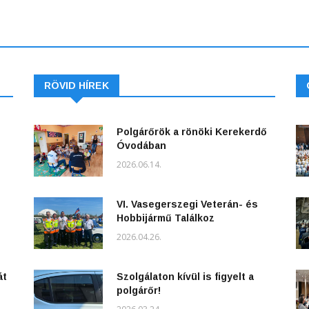
RÖVID HÍREK
Polgárőrök a rönöki Kerekerdő
Óvodában
2026.06.14.
VI. Vasegerszegi Veterán- és
Hobbijármű Találkoz
2026.04.26.
át
Szolgálaton kívül is figyelt a
polgárőr!