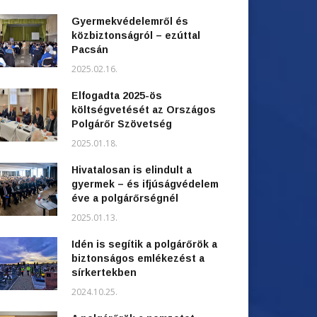
Gyermekvédelemről és
közbiztonságról – ezúttal
Pacsán
2025.02.16.
Elfogadta 2025-ös
költségvetését az Országos
Polgárőr Szövetség
2025.01.18.
Hivatalosan is elindult a
gyermek – és ifjúságvédelem
éve a polgárőrségnél
2025.01.13.
Idén is segítik a polgárőrök a
biztonságos emlékezést a
sírkertekben
2024.10.25.