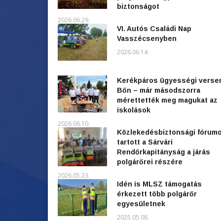
biztonságot
2026.06.29.
VI. Autós Családi Nap
Vasszécsenyben
2026.06.14.
Kerékpáros ügyességi verse
Bőn – már másodszorra
mérettették meg magukat az
iskolások
2026.06.10.
Közlekedésbiztonsági fórum
tartott a Sárvári
Rendőrkapitányság a járás
polgárőrei részére
2026.05.23.
Idén is MLSZ támogatás
érkezett több polgárőr
egyesületnek
2025.05.08.