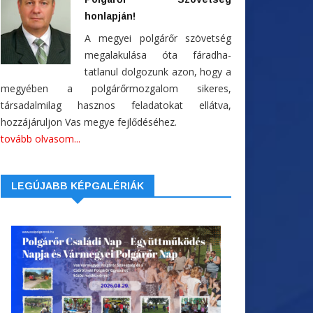
honlapján!
A megyei polgárőr szövetség
megalakulása óta fáradha-
tatlanul dolgozunk azon, hogy a
megyében a polgárőrmozgalom sikeres,
társadalmilag hasznos feladatokat ellátva,
hozzájáruljon Vas megye fejlődéséhez.
tovább olvasom...
LEGÚJABB KÉPGALÉRIÁK