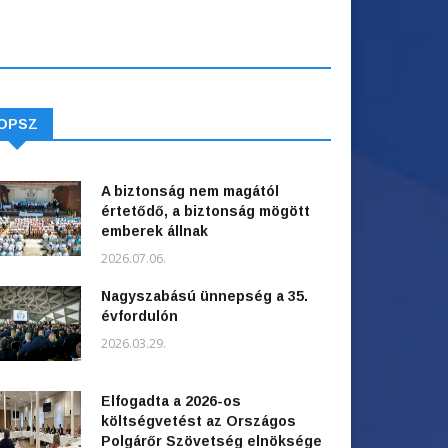
OPSZ
A biztonság nem magától
értetődő, a biztonság mögött
emberek állnak
2026.07.06.
Nagyszabású ünnepség a 35.
évfordulón
2026.03.29.
Elfogadta a 2026-os
költségvetést az Országos
Polgárőr Szövetség elnöksége