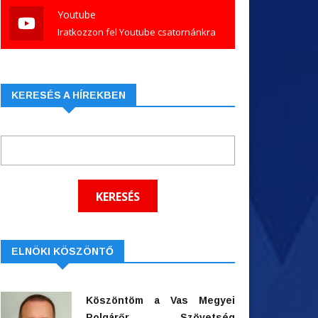
Youtube
Iratkozzon fel Youtube csatornánkra
KERESÉS A HÍREKBEN
ELNÖKI KÖSZÖNTŐ
Köszöntöm a Vas Megyei
Polgárőr Szövetség