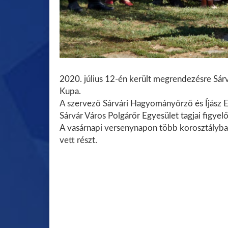
2020. július 12-én került megrendezésre Sárv
Kupa.
A szervező Sárvári Hagyományőrző és Íjász 
Sárvár Város Polgárőr Egyesület tagjai figyel
A vasárnapi versenynapon több korosztályban
vett részt.