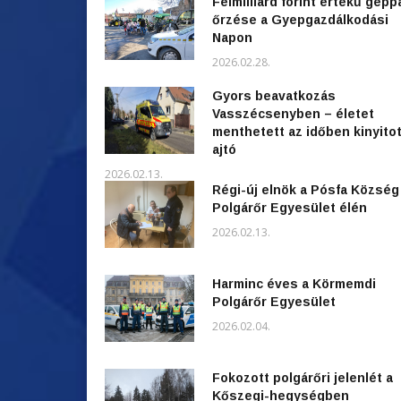
Félmilliárd forint értékű gépp
őrzése a Gyepgazdálkodási
Napon
2026.02.28.
Gyors beavatkozás
Vasszécsenyben – életet
menthetett az időben kinyitot
ajtó
2026.02.13.
Régi-új elnök a Pósfa Község
Polgárőr Egyesület élén
2026.02.13.
Harminc éves a Körmemdi
Polgárőr Egyesület
2026.02.04.
Fokozott polgárőri jelenlét a
Kőszegi-hegységben