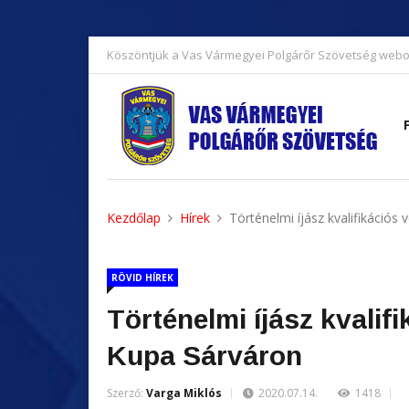
Köszöntjük a Vas Vármegyei Polgárőr Szövetség webo
Kezdőlap
Hírek
Történelmi íjász kvalifikáció
RÖVID HÍREK
Történelmi íjász kvali
Kupa Sárváron
Szerző:
Varga Miklós
2020.07.14.
1418