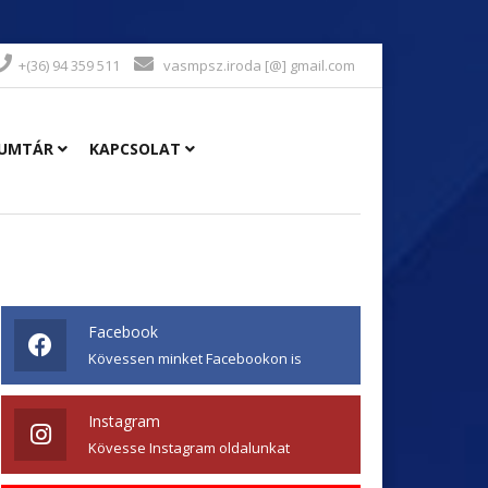
+(36) 94 359 511
vasmpsz.iroda [@] gmail.com
UMTÁR
KAPCSOLAT
Facebook
Kövessen minket Facebookon is
Instagram
Kövesse Instagram oldalunkat