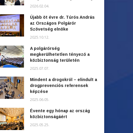
2026.02.04.
Újabb öt évre dr. Túrós András
az Országos Polgárőr
Szövetség elnöke
2025.10.12.
A polgárőrség
megkerülhetetlen tényező a
közbiztonság területén
2025.07.07.
Mindent a drogokról – elindult a
drogprevenciós referensek
képzése
2025.06.05.
Évente egy hónap az ország
közbiztonságáért
2025.05.25.