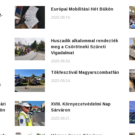
Európai Mobilitási Hét Bükön
2-
2025.09.19.
Huszadik alkalommal rendezték
meg a Csörötneki Szüreti
Vigadalmat
2025.09.30.
Tökfesztivál Magyarszombatfán
2025.09.24.
s
ári
XVIII. Környezetvédelmi Nap
kön
Sárváron
2025.09.21.