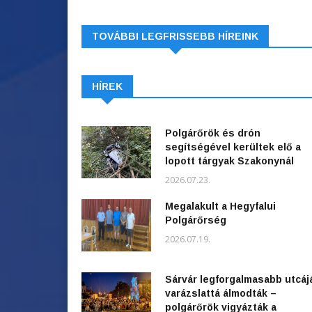
TOVÁBBI LEGFRISSEBB HÍREINK
HÍREK
Polgárőrök és drón
segítségével kerültek elő a
lopott tárgyak Szakonynál
2026.07.23.
Megalakult a Hegyfalui
Polgárőrség
2026.07.19.
Sárvár legforgalmasabb utcáj
varázslattá álmodták –
polgárőrök vigyázták a