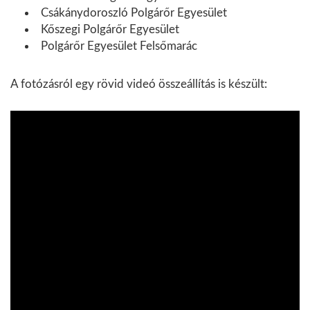
Csákánydoroszló Polgárőr Egyesület
Kőszegi Polgárőr Egyesület
Polgárőr Egyesület Felsőmarác
A fotózásról egy rövid videó összeállítás is készült: