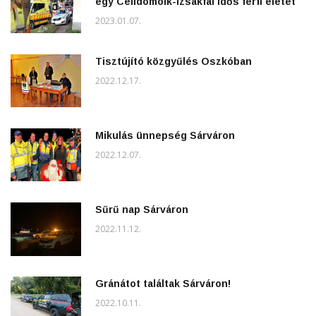
egy Celldömölk-Izsákfai idős férfi életét
2023.01.07.
Tisztújító közgyűlés Oszkóban
2022.12.17.
Mikulás ünnepség Sárváron
2022.12.07.
Sűrű nap Sárváron
2022.11.12.
Gránátot találtak Sárváron!
2022.10.11.