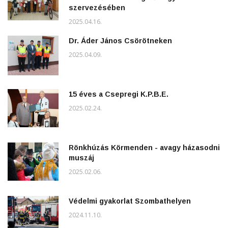
szervezésében
2025.04.16.
Dr. Áder János Csörötneken
2025.04.09.
15 éves a Csepregi K.P.B.E.
2025.02.24.
Rönkhúzás Körmenden - avagy házasodni
muszáj
2025.02.06.
Védelmi gyakorlat Szombathelyen
2024.11.10.