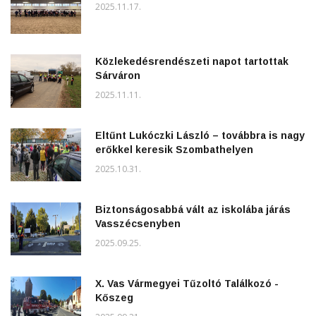
2025.11.17.
Közlekedésrendészeti napot tartottak
Sárváron
2025.11.11.
Eltűnt Lukóczki László – továbbra is nagy
erőkkel keresik Szombathelyen
2025.10.31.
Biztonságosabbá vált az iskolába járás
Vasszécsenyben
2025.09.25.
X. Vas Vármegyei Tűzoltó Találkozó -
Kőszeg