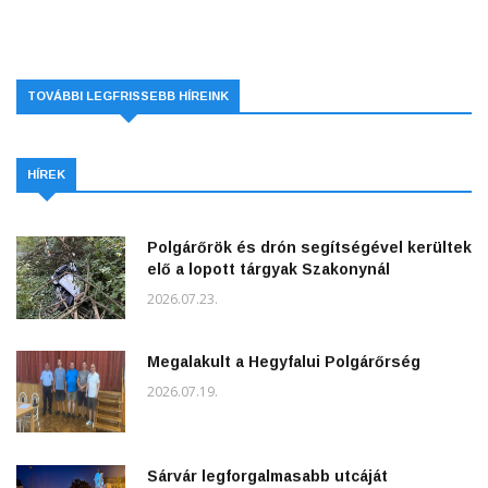
TOVÁBBI LEGFRISSEBB HÍREINK
HÍREK
Polgárőrök és drón segítségével kerültek
elő a lopott tárgyak Szakonynál
2026.07.23.
Megalakult a Hegyfalui Polgárőrség
2026.07.19.
Sárvár legforgalmasabb utcáját