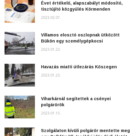
Évet értékelő, alapszabályt módosító,
tisztújító közgyűlés Körmenden
2023.02.07.
Villamos elosztó oszlopnak ütközött
Bükön egy személygépkocsi
2023.01.23.
Havazás miatti útlezárás Kőszegen
2023.01.23.
Viharkárnál segítettek a csényei
polgárőrök
2023.01.15.
Szolgálaton kívüli polgárőr mentette meg