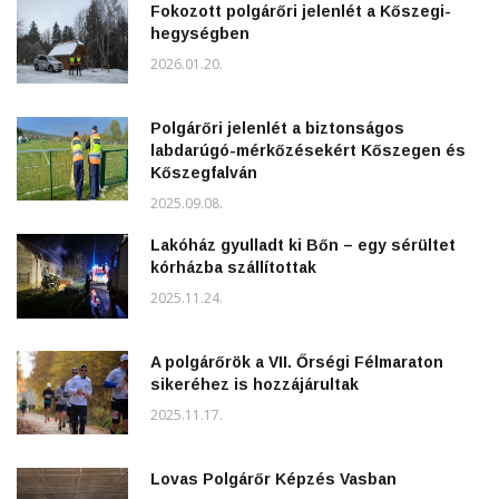
Fokozott polgárőri jelenlét a Kőszegi-
hegységben
2026.01.20.
Polgárőri jelenlét a biztonságos
labdarúgó-mérkőzésekért Kőszegen és
Kőszegfalván
2025.09.08.
Lakóház gyulladt ki Bőn – egy sérültet
kórházba szállítottak
2025.11.24.
A polgárőrök a VII. Őrségi Félmaraton
sikeréhez is hozzájárultak
2025.11.17.
Lovas Polgárőr Képzés Vasban