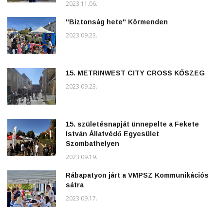
2023.11.06.
"Biztonság hete" Körmenden
2023.09.23.
15. METRINWEST CITY CROSS KŐSZEG
2023.09.23.
15. születésnapját ünnepelte a Fekete
István Állatvédő Egyesület
Szombathelyen
2023.09.19.
Rábapatyon járt a VMPSZ Kommunikációs
sátra
2023.09.17.