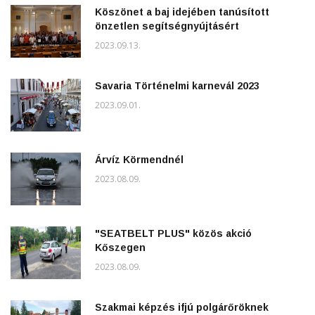
Köszönet a baj idejében tanúsított
önzetlen segítségnyújtásért
2023.09.13.
Savaria Történelmi karnevál 2023
2023.09.01.
Árvíz Körmendnél
2023.08.09.
"SEATBELT PLUS" közös akció
Kőszegen
2023.08.09.
Szakmai képzés ifjú polgárőröknek