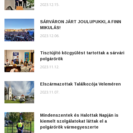
2023.12.15.
SÁRVÁRON JÁRT JOULUPUKKI, A FINN
MIKULÁS!
2023.12.06.
Tisztújító közgyűlést tartottak a sárvári
polgárőrök
2023.11.12.
Elszármazottak Találkozója Veleméren
2023.11.07.
Mindenszentek és Halottak Napján is
kiemelt szolgálatokat láttak el a
polgárőrök vármegyeszerte