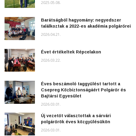
2025.05.08.
Barátságból hagyomány: negyedszer
találkoztak a 2022-es akadémia polgárőrei
2026.04.21.
Évet értékeltek Répcelakon
2026.03.22.
Éves beszámoló taggyűlést tartott a
Csepreg Közbiztonságáért Polgárőr és
Bajtársi Egyesület
2026.03.01.
Új vezetőt választottak a sárvári
polgárőrök éves közgyűlésükön
2026.03.01.