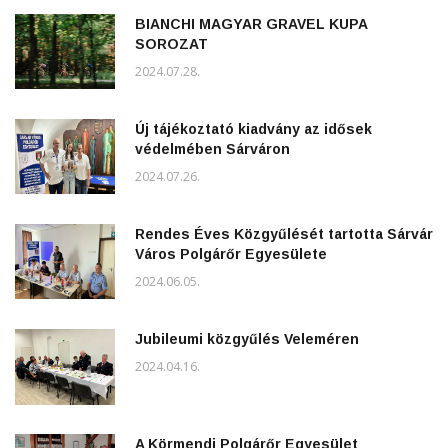
BIANCHI MAGYAR GRAVEL KUPA
SOROZAT
2024.07.28.
Új tájékoztató kiadvány az idősek
védelmében Sárváron
2024.07.26.
Rendes Éves Közgyűlését tartotta Sárvár
Város Polgárőr Egyesülete
2024.06.05.
Jubileumi közgyűlés Veleméren
2024.04.16.
A Körmendi Polgárőr Egyesület