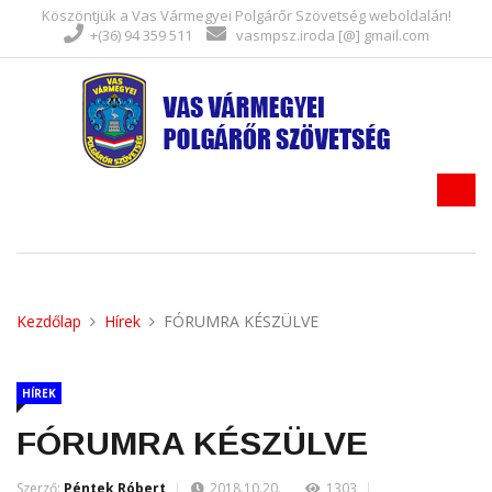
Köszöntjük a Vas Vármegyei Polgárőr Szövetség weboldalán!
+(36) 94 359 511
vasmpsz.iroda [@] gmail.com
Kezdőlap
Hírek
FÓRUMRA KÉSZÜLVE
HÍREK
FÓRUMRA KÉSZÜLVE
Szerző:
Péntek Róbert
2018.10.20.
1303