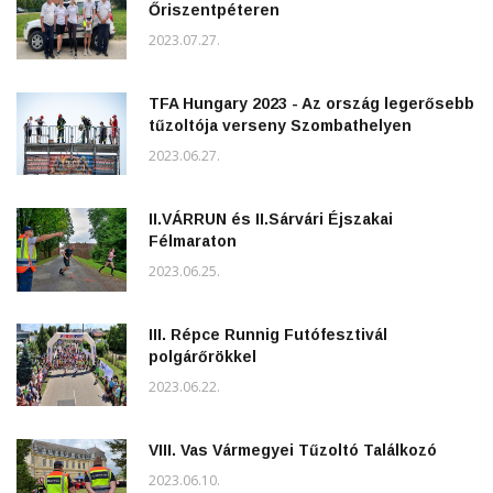
Őriszentpéteren
2023.07.27.
TFA Hungary 2023 - Az ország legerősebb
tűzoltója verseny Szombathelyen
2023.06.27.
II.VÁRRUN és II.Sárvári Éjszakai
Félmaraton
2023.06.25.
III. Répce Runnig Futófesztivál
polgárőrökkel
2023.06.22.
VIII. Vas Vármegyei Tűzoltó Találkozó
2023.06.10.