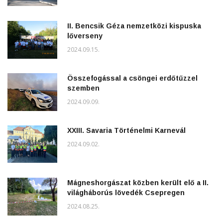
II. Bencsik Géza nemzetközi kispuska
lőverseny
2024.09.15.
Összefogással a csöngei erdőtűzzel
szemben
2024.09.09.
XXIII. Savaria Történelmi Karnevál
2024.09.02.
Mágneshorgászat közben került elő a II.
világháborús lövedék Csepregen
2024.08.25.