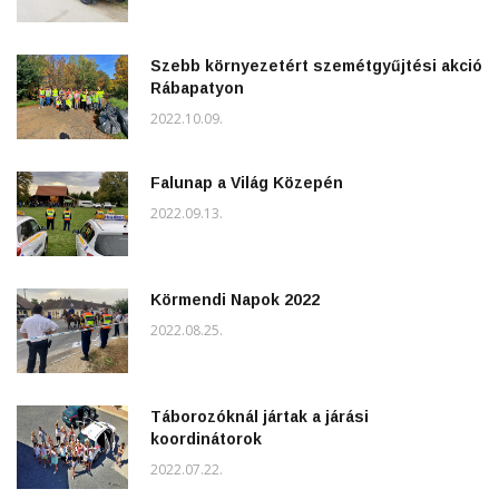
Szebb környezetért szemétgyűjtési akció
Rábapatyon
2022.10.09.
Falunap a Világ Közepén
2022.09.13.
Körmendi Napok 2022
2022.08.25.
Táborozóknál jártak a járási
koordinátorok
2022.07.22.