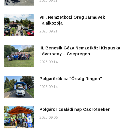
2025.09.21.
VIII. Nemzetközi Öreg Járművek
Találkozója
2025.09.21.
III. Bencsik Géza Nemzetközi Kispuska
Lőverseny – Csepregen
2025.09.14.
Polgárőrök az “Őrség Ringen”
2025.09.14.
Polgárőr családi nap Csörötneken
2025.09.06.