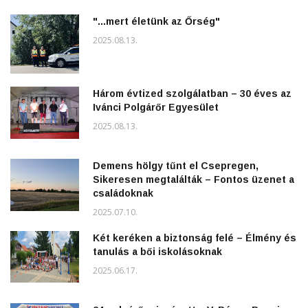
"...mert életünk az Őrség"
2025.08.13.
Három évtized szolgálatban – 30 éves az
Ivánci Polgárőr Egyesület
2025.08.13.
Demens hölgy tűnt el Csepregen,
Sikeresen megtalálták – Fontos üzenet a
családoknak
2025.07.10.
Két keréken a biztonság felé – Élmény és
tanulás a bői iskolásoknak
2025.06.17.