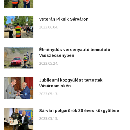
Veterán Piknik Sárváron
2023.06.04.
Élménydús versenyautó bemutató
Vasszécsenyben
2023.05.24.
Jubileumi közgyűlést tartottak
Vásárosmiskén
2023.05.13.
Sárvári polgárőrök 30 éves közgyűlése
2023.05.13.