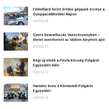
Félmilliárd forint értékű géppark őrzése a
Gyepgazdálkodási Napon
2026.02.28.
Gyors beavatkozás Vasszécsenyben –
életet menthetett az időben kinyitott ajtó
2026.02.13.
Régi-új elnök a Pósfa Község Polgárőr
Egyesület élén
2026.02.13.
Harminc éves a Körmemdi Polgárőr
Egyesület
2026.02.04.