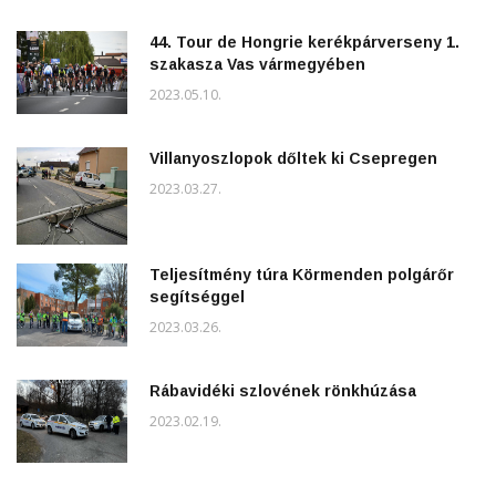
44. Tour de Hongrie kerékpárverseny 1.
szakasza Vas vármegyében
2023.05.10.
Villanyoszlopok dőltek ki Csepregen
2023.03.27.
Teljesítmény túra Körmenden polgárőr
segítséggel
2023.03.26.
Rábavidéki szlovének rönkhúzása
2023.02.19.