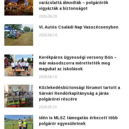
varázslattá álmodták – polgárőrök
vigyázták a biztonságot
2026.06.29.
VI. Autós Családi Nap Vasszécsenyben
2026.06.14.
Kerékpáros ügyességi verseny Bőn –
már másodszorra mérettették meg
magukat az iskolások
2026.06.10.
Közlekedésbiztonsági fórumot tartott a
Sárvári Rendőrkapitányság a járás
polgárőrei részére
2026.05.23.
Idén is MLSZ támogatás érkezett több
polgárőr egyesületnek