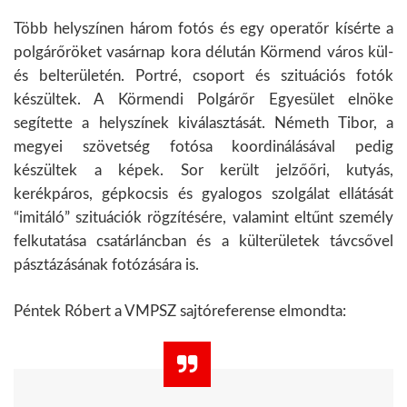
Több helyszínen három fotós és egy operatőr kísérte a
polgárőröket vasárnap kora délután Körmend város kül-
és belterületén. Portré, csoport és szituációs fotók
készültek. A Körmendi Polgárőr Egyesület elnöke
segítette a helyszínek kiválasztását. Németh Tibor, a
megyei szövetség fotósa koordinálásával pedig
készültek a képek. Sor került jelzőőri, kutyás,
kerékpáros, gépkocsis és gyalogos szolgálat ellátását
“imitáló” szituációk rögzítésére, valamint eltűnt személy
felkutatása csatárláncban és a külterületek távcsővel
pásztázásának fotózására is.
Péntek Róbert a VMPSZ sajtóreferense elmondta: