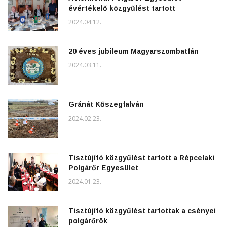
évértékelő közgyűlést tartott
2024.04.12.
20 éves jubileum Magyarszombatfán
2024.03.11.
Gránát Kőszegfalván
2024.02.23.
Tisztújító közgyűlést tartott a Répcelaki
Polgárőr Egyesület
2024.01.23.
Tisztújító közgyűlést tartottak a csényei
polgárőrök