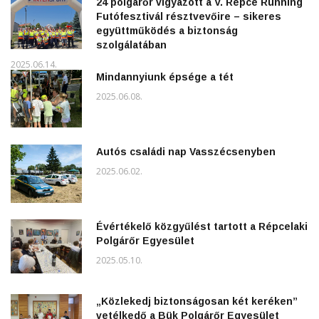
24 polgárőr vigyázott a V. Répce Running
Futófesztivál résztvevőire – sikeres
együttműködés a biztonság
szolgálatában
2025.06.14.
Mindannyiunk épsége a tét
2025.06.08.
Autós családi nap Vasszécsenyben
2025.06.02.
Évértékelő közgyűlést tartott a Répcelaki
Polgárőr Egyesület
2025.05.10.
„Közlekedj biztonságosan két keréken”
vetélkedő a Bük Polgárőr Egyesület