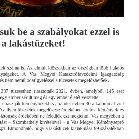
uk be a szabályokat ezzel is
a lakástüzeket!
ek száma is. Az elmúlt időszakban az országban több halálos
egységeket. A Vas Megyei Katasztrófavédelmi Igazgatóság
l és néminemű odafigyeléssel a tűzesetek megelőzhetőek.
87 tűzesethez riasztották 2021. évben, amelyből 145 eset
negy ember sérült meg és egy ember életét vesztette.
an riasztják kéménytüzekhez, az idei évben 30 alkalommal volt
 Az ilyen tűzesetek megelőzése érdekében fontos, kémények és
 biztonság érdekében ne feledjék ezt megtenni. Vas megyében a
atást – Szombathely kivételével – a Vas Megyei Kéményseprő
gzi. Elmondható, hogy a lakástüzek kialakulása 99 százalékban