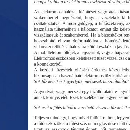
Leggyakrabban az elektromos eszközök zárlata, a háló
Az elektromos hálózat kiépítését vagy átalakítás
szakemberrel megnézetni, hogy a vezetékek ki bí
csatlakoztatva. A mosogatógép, a hűtőszekrény, az
használata túlterhelheti a hálózatot, emiatt tűz kel
vizsgáltassuk át szakemberrel. Ha a biztosítékot re
hosszabbító el van deformálódva a hőmérséklett
villanyszerelőt és a hálózatra kötött eszközt a javítá
A mobiltelefon töltőjét, a hajszárítót, vagy a hajvasa
Elektromos eszközben keletkezett tüzet vízzel csak 
a konnektorból.
A kezdeti tűzesetek oltására érdemes készenlétbe
biztonságosan használható elektromos tüzek oltására 
Sok tűz keletkezik gyertyák, mécsesek használatából 
A gyertyát, vagy mécsest egy tűzálló alátétre tegyük,
annak környezetét. Ezek közelében ne legyen semmi
Sok eset a fűtés hibáira vezethető vissza a tűz keletke
Teljesen mindegy, hogy mivel fűtünk otthon, legyen
a fűtőeszközöket a fűtési szezon megkezdése előtt év
Ezek az eszközök lánggal égnek, hőt termelnek, 