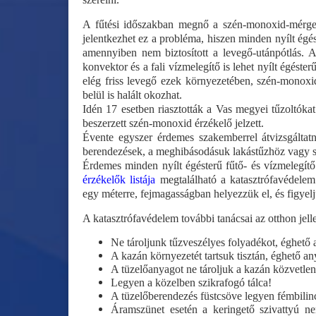
A fűtési időszakban megnő a szén-monoxid-mérgez
jelentkezhet ez a probléma, hiszen minden nyílt égé
amennyiben nem biztosított a levegő-utánpótlás. A
konvektor és a fali vízmelegítő is lehet nyílt égést
elég friss levegő ezek környezetében, szén-monox
belül is halált okozhat.
Idén 17 esetben riasztották a Vas megyei tűzoltóka
beszerzett szén-monoxid érzékelő jelzett.
Évente egyszer érdemes szakemberrel átvizsgáltatn
berendezések, a meghibásodásuk lakástűzhöz vagy 
Érdemes minden nyílt égésterű fűtő- és vízmelegít
érzékelők listája
megtalálható a katasztrófavédelem 
egy méterre, fejmagasságban helyezzük el, és figyelj
A katasztrófavédelem további tanácsai az otthon jel
Ne tároljunk tűzveszélyes folyadékot, éghető 
A kazán környezetét tartsuk tisztán, éghető a
A tüzelőanyagot ne tároljuk a kazán közvetle
Legyen a közelben szikrafogó tálca!
A tüzelőberendezés füstcsöve legyen fémbilincc
Áramszünet esetén a keringető szivattyú ne