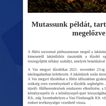
Mutassunk példát, tarts
megelőzve 
A fűtési szezonnal párhuzamosan megnő a lakástüz
kimenetelű lakástűzhöz riasztották a tűzoltó 
összegyűjtött néhány szabályt, amelyek betartásáva
A Vas megyei tűzoltókat 2021. november 23-ig 3
lakóingatlanban keletkezett. A lakástüzek során tize
A Vas megyei tűzoltókat a fűtési időszakban gyakr
szükség ezen eseményeknél a tűzoltók segítségére.
tüzelő- fűtőberendezések rendszeres ellenőrzése, a
kéményseprést és a kéményseprő-ipari közszolgált
Kft., míg Szombathelyen a Vasi Füstfaragók Kft. vé
emberi tevékenységre vezethető vissza.