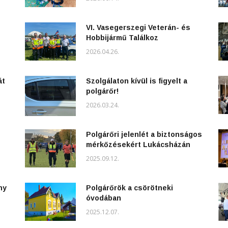
VI. Vasegerszegi Veterán- és
Hobbijármű Találkoz
2026.04.26.
át
Szolgálaton kívül is figyelt a
polgárőr!
2026.03.24.
Polgárőri jelenlét a biztonságos
mérkőzésekért Lukácsházán
2025.09.12.
ny
Polgárőrök a csörötneki
óvodában
2025.12.07.