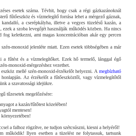
éses esetek száma. Tévhit, hogy csak a régi gázkazánoknál
sterű fűtőeszköz és vízmelegítő forrása lehet a mérgező gáznak,
 kandalló, a cserépkályha, illetve a vegyes tüzelésű kazán, a
erű, ezek a szoba levegőjét használják működés közben. Ha nincs
id fog keletkezni, ami magas koncentrációban akár egy percen
t szén-monoxid jelenléte miatt. Ezen esetek többségében a már
i a fűtést és a vízmelegítőket. Ezek hő termelő, lánggal égő
szén-monoxid-mérgezéshez vezethet.
ő eszköz mellé szén-monoxid-érzékelőt helyezni. A
megbízható
honlapján. Az érzékelőt a fűtőeszköztől, vagy vízmelegítőtől
ünk a szavatossági idejükre.
legű tűzesetek megelőzésére:
anyagot a kazán/fűtőtest közelében!
nyagtól mentesen!
n környezetében!
sel a falhoz rögzítve, ne tudjon szétcsúszni, kiesni a helyéről!
m működik! Ilyen esetben a tüzelést ne folytassuk, tartsunk