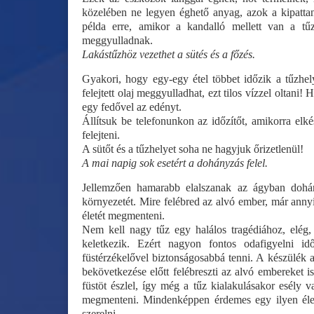
közelében ne legyen éghető anyag, azok a kipatta
példa erre, amikor a kandalló mellett van a t
meggyulladnak.
Lakástűzhöz vezethet a sütés és a főzés.
Gyakori, hogy egy-egy étel többet időzik a tűzhel
felejtett olaj meggyulladhat, ezt tilos vízzel oltani!
egy fedővel az edényt.
Állítsuk be telefonunkon az időzítőt, amikorra elk
felejteni.
A sütőt és a tűzhelyet soha ne hagyjuk őrizetlenül!
A mai napig sok esetért a dohányzás felel.
Jellemzően hamarabb elalszanak az ágyban dohán
környezetét. Mire felébred az alvó ember, már anny
életét megmenteni.
Nem kell nagy tűz egy halálos tragédiához, elég,
keletkezik. Ezért nagyon fontos odafigyelni id
füstérzékelővel biztonságosabbá tenni. A készülék a
bekövetkezése előtt felébreszti az alvó embereket is
füstöt észlel, így még a tűz kialakulásakor esély v
megmenteni. Mindenképpen érdemes egy ilyen élet
szerelni.