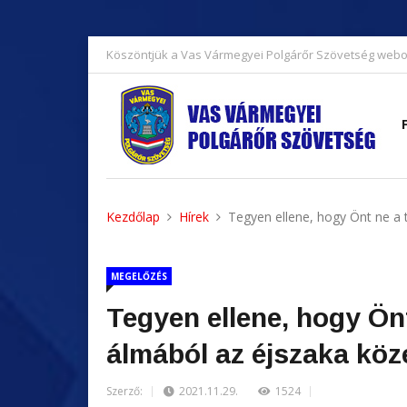
Köszöntjük a Vas Vármegyei Polgárőr Szövetség webo
Kezdőlap
Hírek
Tegyen ellene, hogy Önt ne a 
MEGELŐZÉS
Tegyen ellene, hogy Önt
álmából az éjszaka köz
Szerző:
2021.11.29.
1524