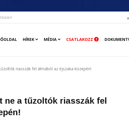
ldalán!
FŐOLDAL
HÍREK
MÉDIA
CSATLAKOZZ
DOKUMENT
tűzoltók riasszák fel álmából az éjszaka közepén!
 ne a tűzoltók riasszák fel
epén!