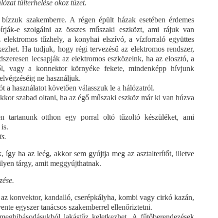
zat túlterhelése okoz tüzet.
át bízzuk szakemberre. A régen épült házak esetében érdemes
rják-e szolgálni az összes műszaki eszközt, ami rájuk van
 elektromos tűzhely, a konyhai elszívó, a vízforraló együttes
etkezhet. Ha tudjuk, hogy régi tervezésű az elektromos rendszer,
ndszeresen lecsapják az elektromos eszközeink, ha az elosztó, a
ől, vagy a konnektor környéke fekete, mindenképp hívjunk
s elvégzéséig ne használjuk.
lót a használatot követően válasszuk le a hálózatról.
akkor szabad oltani, ha az égő műszaki eszköz már ki van húzva
n tartanunk otthon egy porral oltó tűzoltó készüléket, ami
is.
is.
 így ha az leég, akkor sem gyújtja meg az asztalterítőt, illetve
lyen tárgy, amit meggyújthatnak.
zése.
 az konvektor, kandalló, cserépkályha, kombi vagy cirkó kazán,
ente egyszer tanácsos szakemberrel ellenőriztetni.
meghibásodásukból lakástűz keletkezhet. A fűtőberendezések