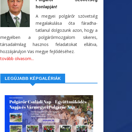
honlapján!
A megyei polgárőr szövetség
megalakulása óta fáradha-
tatlanul dolgozunk azon, hogy a
megyében a polgárőrmozgalom sikeres,
társadalmilag hasznos feladatokat ellátva,
hozzájáruljon Vas megye fejlődéséhez.
tovább olvasom...
LEGÚJABB KÉPGALÉRIÁK