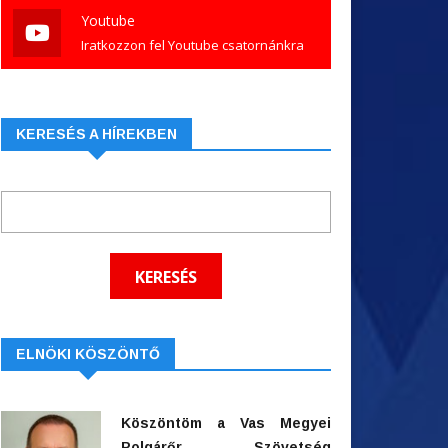
Youtube
Iratkozzon fel Youtube csatornánkra
KERESÉS A HÍREKBEN
ELNÖKI KÖSZÖNTŐ
Köszöntöm a Vas Megyei
Polgárőr Szövetség