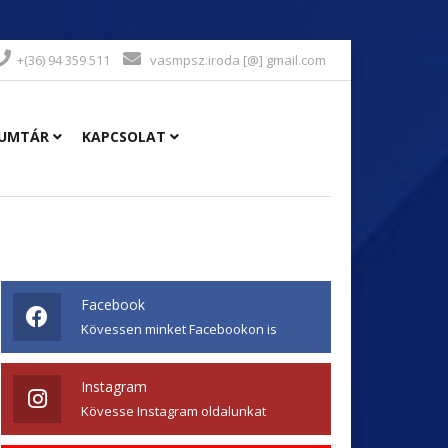
+(36) 94 359 511
vasmpsz.iroda [@] gmail.com
UMTÁR
KAPCSOLAT
Facebook
Kövessen minket Facebookon is
Instagram
Kövesse Instagram oldalunkat