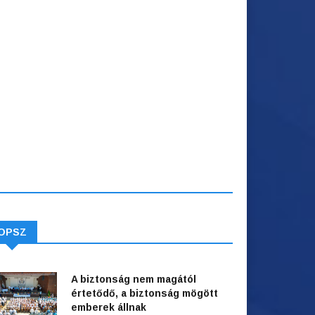
OPSZ
A biztonság nem magától
értetődő, a biztonság mögött
emberek állnak