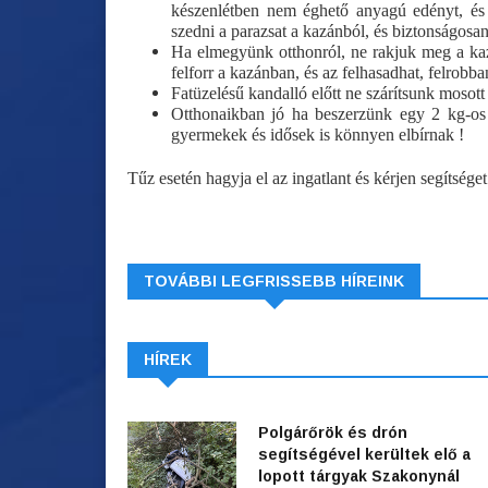
készenlétben nem éghető anyagú edényt, és l
szedni a parazsat a kazánból, és biztonságosan
Ha elmegyünk otthonról, ne rakjuk meg a kaz
felforr a kazánban, és az felhasadhat, felrobba
Fatüzelésű kandalló előtt ne szárítsunk mosott
Otthonaikban jó ha beszerzünk egy 2 kg-os A
gyermekek és idősek is könnyen elbírnak !
Tűz esetén hagyja el az ingatlant és kérjen segítség
TOVÁBBI LEGFRISSEBB HÍREINK
HÍREK
Polgárőrök és drón
segítségével kerültek elő a
lopott tárgyak Szakonynál