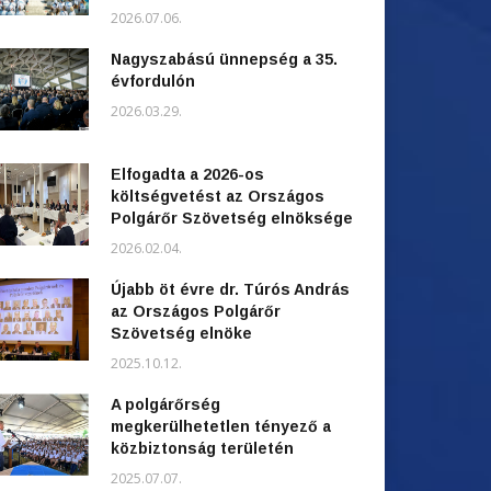
2026.07.06.
Nagyszabású ünnepség a 35.
évfordulón
2026.03.29.
Elfogadta a 2026-os
költségvetést az Országos
Polgárőr Szövetség elnöksége
2026.02.04.
Újabb öt évre dr. Túrós András
az Országos Polgárőr
Szövetség elnöke
2025.10.12.
A polgárőrség
megkerülhetetlen tényező a
közbiztonság területén
2025.07.07.