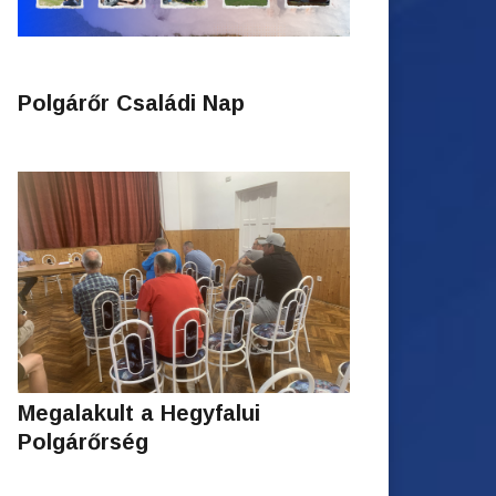
Polgárőr Családi Nap
Megalakult a Hegyfalui
Polgárőrség