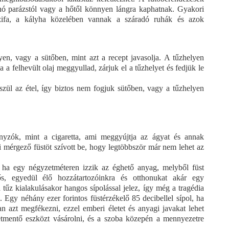
nó parázstól vagy a hőtől könnyen lángra kaphatnak. Gyakori
űzifa, a kályha közelében vannak a száradó ruhák és azok
yen, vagy a sütőben, mint azt a recept javasolja. A tűzhelyen
 Ha a felhevült olaj meggyullad, zárjuk el a tűzhelyet és fedjük le
észül az étel, így biztos nem fogjuk sütőben, vagy a tűzhelyen
yzók, mint a cigaretta, ami meggyújtja az ágyat és annak
i mérgező füstöt szívott be, hogy legtöbbször már nem lehet az
 ha egy négyzetméteren izzik az éghető anyag, melyből füst
ős, egyedül élő hozzátartozóinkra és otthonukat akár egy
 tűz kialakulásakor hangos sípolással jelez, így még a tragédia
. Egy néhány ezer forintos füstérzékelő 85 decibellel sípol, ha
an azt megfékezni, ezzel emberi életet és anyagi javakat lehet
mentő eszközt vásárolni, és a szoba közepén a mennyezetre