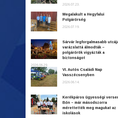
2026.07.23.
Megalakult a Hegyfalui
Polgárőrség
2026.07.19.
Sárvár legforgalmasabb utcáj
varázslattá álmodták –
polgárőrök vigyázták a
biztonságot
2026.06.29.
VI. Autós Családi Nap
Vasszécsenyben
2026.06.14.
Kerékpáros ügyességi verse
Bőn – már másodszorra
mérettették meg magukat az
iskolások