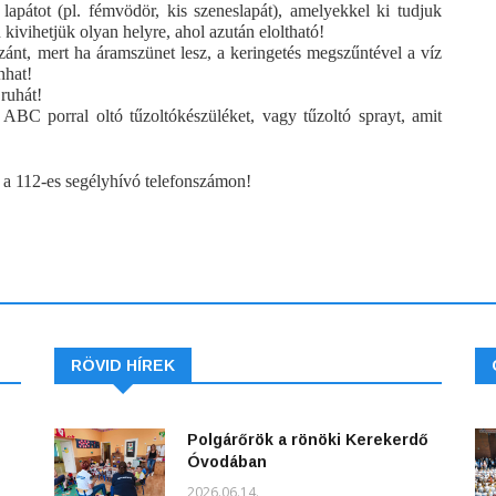
apátot (pl. fémvödör, kis szeneslapát), amelyekkel ki tudjuk
 kivihetjük olyan helyre, ahol azután eloltható!
ánt, mert ha áramszünet lesz, a keringetés megszűntével a víz
nhat!
 ruhát!
BC porral oltó tűzoltókészüléket, vagy tűzoltó sprayt, amit
et a 112-es segélyhívó telefonszámon!
RÖVID HÍREK
Polgárőrök a rönöki Kerekerdő
Óvodában
2026.06.14.