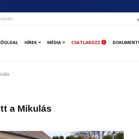
ldalán!
FŐOLDAL
HÍREK
MÉDIA
CSATLAKOZZ
DOKUMENT
kulás
tt a Mikulás