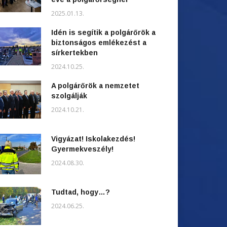
2025.01.13.
Idén is segítik a polgárőrök a
biztonságos emlékezést a
sírkertekben
2024.10.25.
A polgárőrök a nemzetet
szolgálják
2024.10.21.
Vigyázat! Iskolakezdés!
Gyermekveszély!
2024.08.30.
Tudtad, hogy…?
2024.06.25.