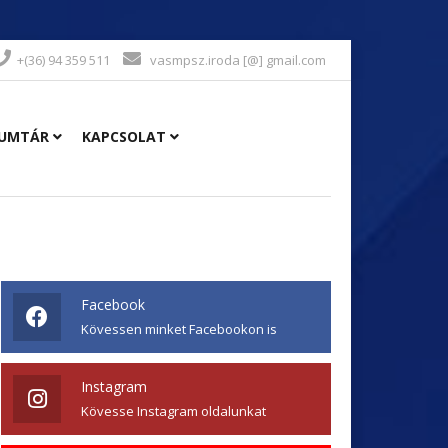
+(36) 94 359 511
vasmpsz.iroda [@] gmail.com
UMTÁR
KAPCSOLAT
Facebook
Kövessen minket Facebookon is
Instagram
Kövesse Instagram oldalunkat