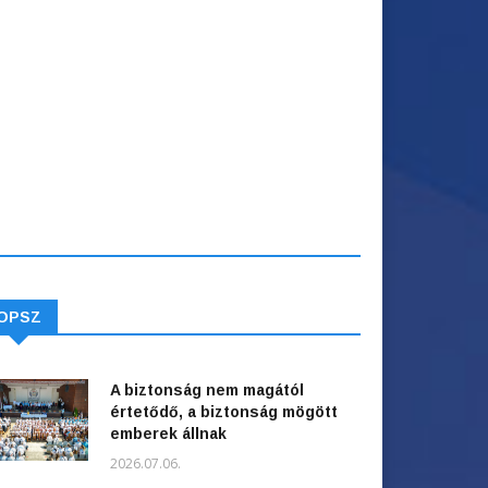
OPSZ
A biztonság nem magától
értetődő, a biztonság mögött
emberek állnak
2026.07.06.