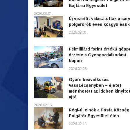
Bajtársi Egyesület
2026.03.01.
Új vezetőt választottak a sárv
polgárőrök éves közgyűlésü
2026.03.01.
Félmilliárd forint értékű gépp
őrzése a Gyepgazdálkodási
Napon
2026.02.28.
Gyors beavatkozás
Vasszécsenyben – életet
menthetett az időben kinyitot
ajtó
2026.02.13.
Régi-új elnök a Pósfa Község
Polgárőr Egyesület élén
2026.02.13.