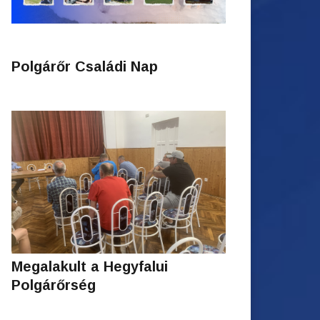
Polgárőr Családi Nap
Megalakult a Hegyfalui
Polgárőrség