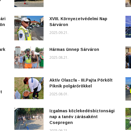
ári
XVIII. Környezetvédelmi Nap
kön
Sárváron
2025.09.21.
ark
Hármas ünnep Sárváron
2025.08.21.
Aktív Olaszfa - III.Pajta Pörkölt
Piknik polgárőrökkel
t
2025.08.01.
Izgalmas közlekedésbiztonsági
nap a tanév zárásaként
Csepregen
2025.06.21.