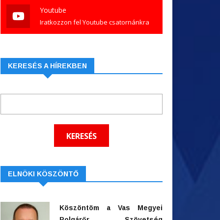
Youtube
Iratkozzon fel Youtube csatornánkra
KERESÉS A HÍREKBEN
ELNÖKI KÖSZÖNTŐ
Köszöntöm a Vas Megyei
Polgárőr Szövetség