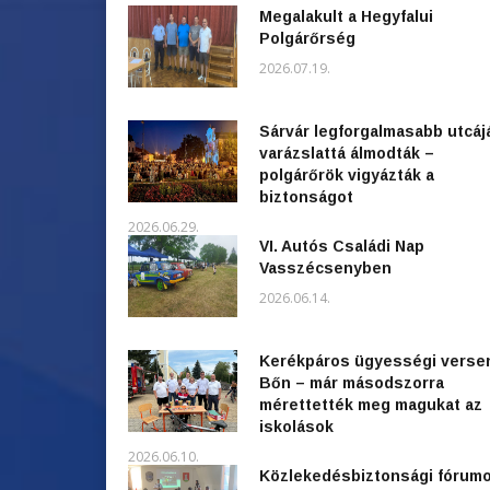
Megalakult a Hegyfalui
Polgárőrség
2026.07.19.
Sárvár legforgalmasabb utcáj
varázslattá álmodták –
polgárőrök vigyázták a
biztonságot
2026.06.29.
VI. Autós Családi Nap
Vasszécsenyben
2026.06.14.
Kerékpáros ügyességi verse
Bőn – már másodszorra
mérettették meg magukat az
iskolások
2026.06.10.
Közlekedésbiztonsági fórum