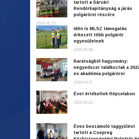
tartott a Sárvári
Rendőrkapitányság a járás
polgárőrei részére
2026.05.23.
Idén is MLSZ támogatás
érkezett több polgárőr
egyesületnek
2025.05.08.
Barátságból hagyomány:
negyedszer találkoztak a 202
es akadémia polgárőrei
2026.04.21.
Évet értékeltek Répcelakon
2026.03.22.
Éves beszámoló taggyűlést
tartott a Csepreg
Közbiztonságáért Polgárőr é