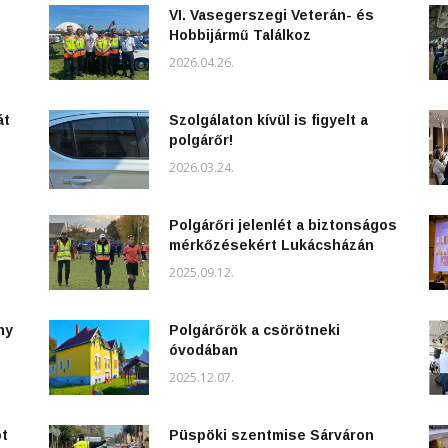
VI. Vasegerszegi Veterán- és
Hobbijármű Találkoz
2026.04.26.
át
Szolgálaton kívül is figyelt a
polgárőr!
2026.03.24.
Polgárőri jelenlét a biztonságos
mérkőzésekért Lukácsházán
2025.09.12.
ny
Polgárőrök a csörötneki
óvodában
2025.12.07.
ot
Püspöki szentmise Sárváron