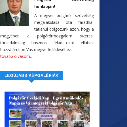
honlapján!
A megyei polgárőr szövetség
megalakulása óta fáradha-
tatlanul dolgozunk azon, hogy a
megyében a polgárőrmozgalom sikeres,
társadalmilag hasznos feladatokat ellátva,
hozzájáruljon Vas megye fejlődéséhez.
tovább olvasom...
LEGÚJABB KÉPGALÉRIÁK