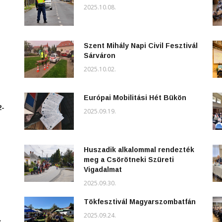
2025.10.08.
Szent Mihály Napi Civil Fesztivál
Sárváron
2025.10.02.
Európai Mobilitási Hét Bükön
2-
2025.09.19.
Huszadik alkalommal rendezték
meg a Csörötneki Szüreti
Vigadalmat
2025.09.30.
Tökfesztivál Magyarszombatfán
2025.09.24.
s