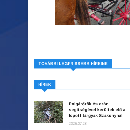
TOVÁBBI LEGFRISSEBB HÍREINK
HÍREK
Polgárőrök és drón
segítségével kerültek elő a
lopott tárgyak Szakonynál
2026.07.23.