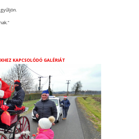
gyűljön.
nak."
IKKHEZ KAPCSOLÓDÓ GALÉRIÁT