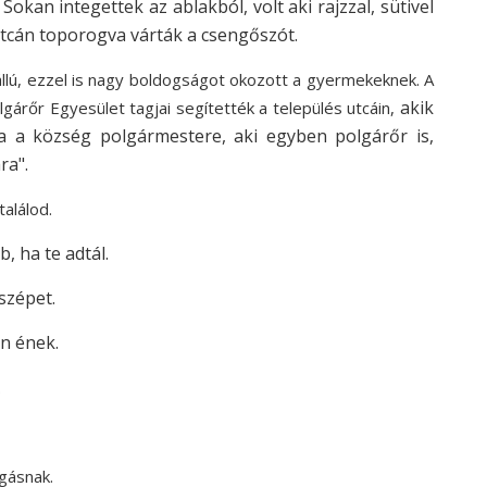
okan integettek az ablakból, volt aki rajzzal, sütivel
 utcán toporogva várták a csengőszót.
állú, ezzel is nagy boldogságot okozott a gyermekeknek. A
akik
árőr Egyesület tagjai segítették a település utcáin,
ba a község polgármestere, aki egyben polgárőr is,
ára".
alálod.
, ha te adtál.
szépet.
on ének.
.
agásnak.