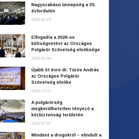
Nagyszabású ünnepség a 35.
évfordulón
2026.03.29.
Elfogadta a 2026-os
költségvetést az Országos
Polgárőr Szövetség elnöksége
2026.02.04.
Újabb öt évre dr. Túrós András
az Országos Polgárőr
Szövetség elnöke
2025.10.12.
A polgárőrség
megkerülhetetlen tényező a
közbiztonság területén
2025.07.07.
Mindent a drogokról – elindult a