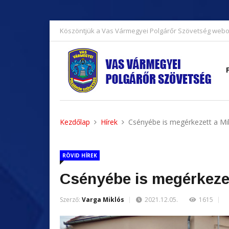
Köszöntjük a Vas Vármegyei Polgárőr Szövetség webo
Kezdőlap
Hírek
Csényébe is megérkezett a Mi
RÖVID HÍREK
Csényébe is megérkeze
Szerző:
Varga Miklós
2021.12.05.
1615