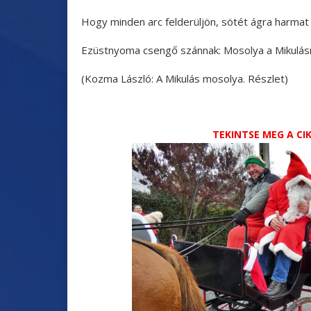
Hogy minden arc felderüljön, sötét ágra harmat 
Ezüstnyoma csengő szánnak: Mosolya a Mikulás
(Kozma László: A Mikulás mosolya. Részlet)
TEKINTSE MEG A C