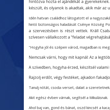
hintózva hozta el ajándékát a gyerekeknek. S
készült, és olyanok is akadtak, akik már az
Idén hatvan családhoz látogatott el a nagyszak
hintó biztonságos haladását Csénye Község Polg
a szervezésben is részt vettek. Králl Csa
szívesen vállalkozott a "feladat végrehajtás
"Hogyha jól és szépen várod, magadban is megt
Nemcsak várni, hogy mit kapnál: Az a legtöbb
A szívedben, hogyha érzed, készítsél valami 
Rajzolj erdőt, végy festéket, ajkadon fakadj
Tanulj nótát, csoda-verset, dalait a szeretetnek
Akit egész évben várnak, segítsél a Mikulásnak.
Ahol baj van, gond és bánat, oszd kincsét a kac