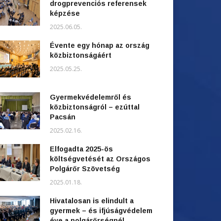
drogprevenciós referensek
képzése
2025.06.05.
Évente egy hónap az ország
közbiztonságáért
2025.05.25.
Gyermekvédelemről és
közbiztonságról – ezúttal
Pacsán
2025.02.16.
Elfogadta 2025-ös
költségvetését az Országos
Polgárőr Szövetség
2025.01.18.
Hivatalosan is elindult a
gyermek – és ifjúságvédelem
éve a polgárőrségnél