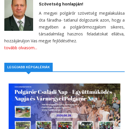
Szövetség honlapján!
A megyei polgárőr szövetség megalakulása
óta fáradha- tatlanul dolgozunk azon, hogy a
megyében a polgárőrmozgalom sikeres,
társadalmilag hasznos feladatokat ellátva,
hozzájáruljon Vas megye fejlődéséhez.
tovább olvasom...
LEGÚJABB KÉPGALÉRIÁK