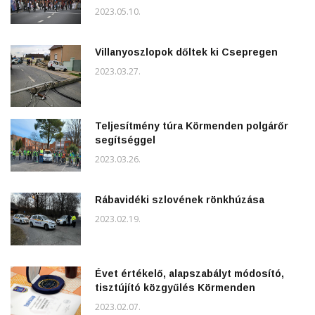
2023.05.10.
Villanyoszlopok dőltek ki Csepregen
2023.03.27.
Teljesítmény túra Körmenden polgárőr
segítséggel
2023.03.26.
Rábavidéki szlovének rönkhúzása
2023.02.19.
Évet értékelő, alapszabályt módosító,
tisztújító közgyűlés Körmenden
2023.02.07.