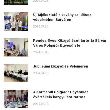
2024.07.28.
Új tájékoztató kiadvány az idősek
védelmében Sárváron
2024.07.26.
Rendes Éves Közgyűlését tartotta Sárvár
Város Polgárőr Egyesülete
2024.06.05.
Jubileumi közgyűlés Veleméren
2024.04.16.
A Körmendi Polgárőr Egyesület
évértékelő közgyűlést tartott
2024.04.12.