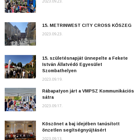
2023.09.23.
15. METRINWEST CITY CROSS KŐSZEG
2023.09.23.
15. születésnapját ünnepelte a Fekete
István Állatvédő Egyesület
Szombathelyen
2023.09.19.
Rábapatyon járt a VMPSZ Kommunikációs
sátra
2023.09.17.
Köszönet a baj idejében tanúsított
önzetlen segítségnyújtásért
2023.09.13.