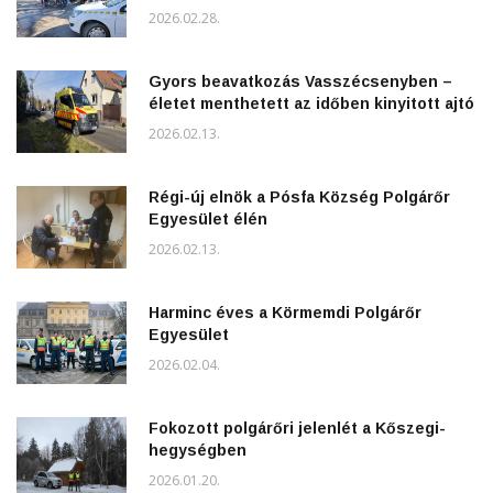
2026.02.28.
Gyors beavatkozás Vasszécsenyben –
életet menthetett az időben kinyitott ajtó
2026.02.13.
Régi-új elnök a Pósfa Község Polgárőr
Egyesület élén
2026.02.13.
Harminc éves a Körmemdi Polgárőr
Egyesület
2026.02.04.
Fokozott polgárőri jelenlét a Kőszegi-
hegységben
2026.01.20.