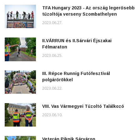
TFA Hungary 2023 - Az ország legerősebb
tűzoltója verseny Szombathelyen
2023.06.27.
II.VÁRRUN és II.Sárvári Éjszakai
Félmaraton
2023.06.25.
III. Répce Runnig Futófesztivál
polgárőrökkel
2023.06.22.
VIII. Vas Vármegyei Tűzoltó Találkozó
2023.06.10.
Veterán Piknik Sárváron