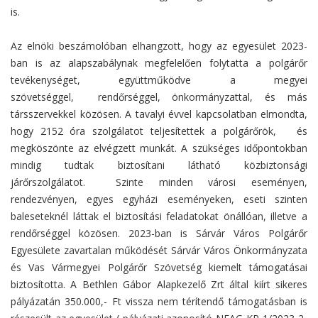
is.
Az elnöki beszámolóban elhangzott, hogy az egyesület 2023-
ban is az alapszabálynak megfelelően folytatta a polgárőr
tevékenységet, együttműködve a megyei
szövetséggel, rendőrséggel, önkormányzattal, és más
társszervekkel közösen. A tavalyi évvel kapcsolatban elmondta,
hogy 2152 óra szolgálatot teljesítettek a polgárőrök, és
megköszönte az elvégzett munkát. A szükséges időpontokban
mindig tudtak biztosítani látható közbiztonsági
járőrszolgálatot. Szinte minden városi eseményen,
rendezvényen, egyes egyházi eseményeken, eseti szinten
baleseteknél láttak el biztosítási feladatokat önállóan, illetve a
rendőrséggel közösen. 2023-ban is Sárvár Város Polgárőr
Egyesülete zavartalan működését Sárvár Város Önkormányzata
és Vas Vármegyei Polgárőr Szövetség kiemelt támogatásai
biztosította. A Bethlen Gábor Alapkezelő Zrt által kiírt sikeres
pályázatán 350.000,- Ft vissza nem térítendő támogatásban is