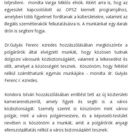
teljesíteni- mondta Varga Miklós elnök. Kitért arra is, hog az
egyesület kapcsolódott az OPSZ kiemelt programjához,
amelyben több figyelmet fordítanak a külterületekre, valamint az
illegális szemétlerakók felkutatásásra is. A munkánkat egy darab
drón is segíteni fogja.
Dr.Gulyás Ferenc ezredes hozzászólásában megköszönte a
polgárőrök által elvégzett munkát, hogy közösen tudnak
dolgozni városunk közbiztonságáért, valamint a lelkesedést és
időt, amelyet a közösségért tesznek. Köszönöm, hogy feltétel
nélkül számíthatunk egymás munkájára - mondta dr. Gulyás
Ferenc r. ezredes.
Kondora István hozzászólásában említést tett az új közterületi
kamerarendszerről, amely figyeli és segíti is a város
közbiztonságát. Személy szerint is köszönöm mint városi
polgár, mint a város polgármestere, és a képviselő-testület
nevében is köszönöm a munkát, amit a polgárőrök anyagi
ellenszolgáltatás nélkül a város biztonságáért tesznek.