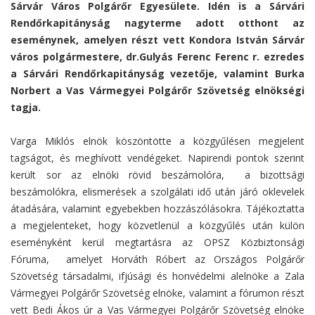
Sárvár Város Polgárőr Egyesülete. Idén is a Sárvári
Rendőrkapitányság nagyterme adott otthont az
eseménynek, amelyen részt vett Kondora István Sárvár
város polgármestere, dr.Gulyás Ferenc Ferenc r. ezredes
a Sárvári Rendőrkapitányság vezetője, valamint Burka
Norbert a Vas Vármegyei Polgárőr Szövetség elnökségi
tagja.
Varga Miklós elnök köszöntötte a közgyűlésen megjelent
tagságot, és meghívott vendégeket. Napirendi pontok szerint
került sor az elnöki rövid beszámolóra, a bizottsági
beszámolókra, elismerések a szolgálati idő után járó oklevelek
átadására, valamint egyebekben hozzászólásokra. Tájékoztatta
a megjelenteket, hogy közvetlenül a közgyűlés után külön
eseményként kerül megtartásra az OPSZ Közbiztonsági
Fóruma, amelyet Horváth Róbert az Országos Polgárőr
Szövetség társadalmi, ifjúsági és honvédelmi alelnöke a Zala
Vármegyei Polgárőr Szövetség elnöke, valamint a fórumon részt
vett Bedi Ákos úr a Vas Vármegyei Polgárőr Szövetség elnöke