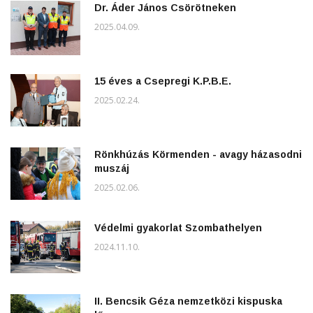
Dr. Áder János Csörötneken
2025.04.09.
15 éves a Csepregi K.P.B.E.
2025.02.24.
Rönkhúzás Körmenden - avagy házasodni
muszáj
2025.02.06.
Védelmi gyakorlat Szombathelyen
2024.11.10.
II. Bencsik Géza nemzetközi kispuska