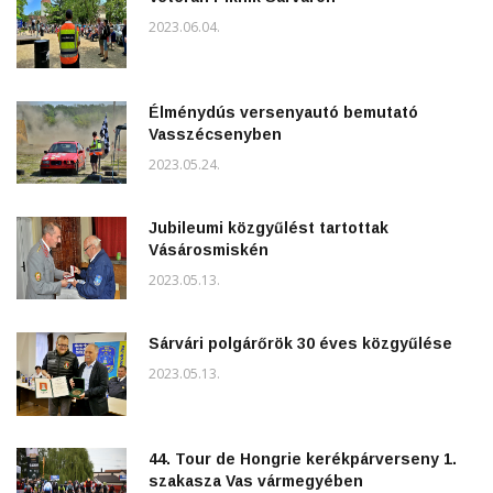
2023.06.04.
Élménydús versenyautó bemutató
Vasszécsenyben
2023.05.24.
Jubileumi közgyűlést tartottak
Vásárosmiskén
2023.05.13.
Sárvári polgárőrök 30 éves közgyűlése
2023.05.13.
44. Tour de Hongrie kerékpárverseny 1.
szakasza Vas vármegyében