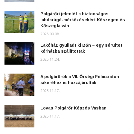
Polgárőri jelenlét a biztonságos
labdarúgó-mérkőzésekért Kőszegen és
Kőszegfalván
2025.09.08.
Lakóház gyulladt ki Bőn – egy sérültet
kórházba szállítottak
2025.11.24.
A polgárőrök a VII. Őrségi Félmaraton
sikeréhez is hozzájárultak
2025.11.17.
Lovas Polgárőr Képzés Vasban
2025.11.17.