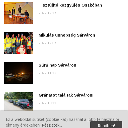
Tisztújító közgyűlés Oszkóban
2022.12.17.
Mikulás ünnepség Sárváron
2022.12.07.
Sűrű nap Sárváron
2022.11.12.
Gránátot találtak Sárváron!
2022.10.11.
Ez a weboldal sütiket (cookie-kat) használ a jobb felhasználói
élmény érdekében.
Részletek...
Rendben!
Szebb környezetért szemétgyűjtési akció