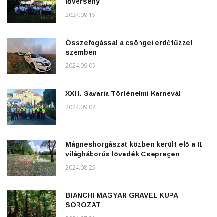
lőverseny
2024.09.15.
Összefogással a csöngei erdőtűzzel
szemben
2024.09.09.
XXIII. Savaria Történelmi Karnevál
2024.09.02.
Mágneshorgászat közben került elő a II.
világháborús lövedék Csepregen
2024.08.25.
BIANCHI MAGYAR GRAVEL KUPA
SOROZAT