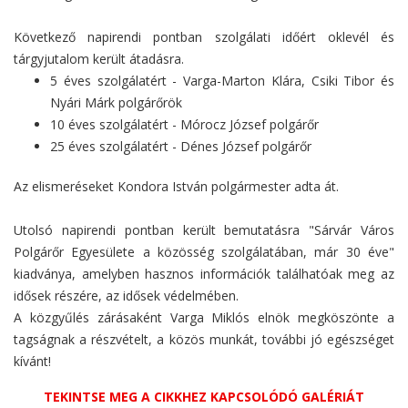
Következő napirendi pontban szolgálati időért oklevél és
tárgyjutalom került átadásra.
5 éves szolgálatért - Varga-Marton Klára, Csiki Tibor és
Nyári Márk polgárőrök
10 éves szolgálatért - Mórocz József polgárőr
25 éves szolgálatért - Dénes József polgárőr
Az elismeréseket Kondora István polgármester adta át.
Utolsó napirendi pontban került bemutatásra "Sárvár Város
Polgárőr Egyesülete a közösség szolgálatában, már 30 éve"
kiadványa, amelyben hasznos információk találhatóak meg az
idősek részére, az idősek védelmében.
A közgyűlés zárásaként Varga Miklós elnök megköszönte a
tagságnak a részvételt, a közös munkát, további jó egészséget
kívánt!
TEKINTSE MEG A CIKKHEZ KAPCSOLÓDÓ GALÉRIÁT