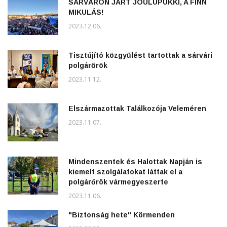
SÁRVÁRON JÁRT JOULUPUKKI, A FINN
MIKULÁS!
2023.12.06.
Tisztújító közgyűlést tartottak a sárvári
polgárőrök
2023.11.12.
Elszármazottak Találkozója Veleméren
2023.11.07.
Mindenszentek és Halottak Napján is
kiemelt szolgálatokat láttak el a
polgárőrök vármegyeszerte
2023.11.06.
"Biztonság hete" Körmenden