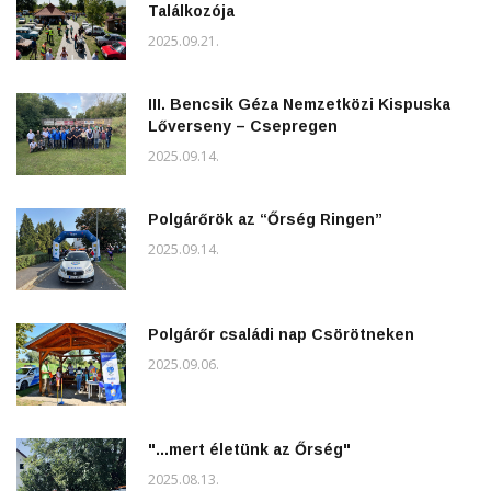
Találkozója
2025.09.21.
III. Bencsik Géza Nemzetközi Kispuska
Lőverseny – Csepregen
2025.09.14.
Polgárőrök az “Őrség Ringen”
2025.09.14.
Polgárőr családi nap Csörötneken
2025.09.06.
"...mert életünk az Őrség"
2025.08.13.