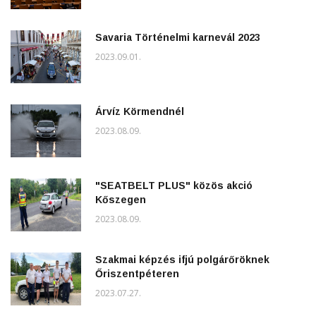
Savaria Történelmi karnevál 2023
2023.09.01.
Árvíz Körmendnél
2023.08.09.
"SEATBELT PLUS" közös akció
Kőszegen
2023.08.09.
Szakmai képzés ifjú polgárőröknek
Őriszentpéteren
2023.07.27.