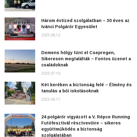
Három évtized szolgálatban – 30 éves az
Ivánci Polgárőr Egyesület
2025.08.13.
Demens hölgy tűnt el Csepregen,
Sikeresen megtalálták – Fontos üzenet a
családoknak
2025.07.10.
Két keréken a biztonság felé – Élmény és
tanulás a bői iskolásoknak
2025.06.17.
24 polgárőr vigyázott a V. Répce Running
Futófesztivál résztvevőire – sikeres
együttműködés a biztonság
szolgálatában