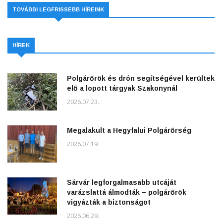
TOVÁBBI LEGFRISSEBB HÍREINK
HÍREK
Polgárőrök és drón segítségével kerültek
elő a lopott tárgyak Szakonynál
2026.07.23.
Megalakult a Hegyfalui Polgárőrség
2026.07.19.
Sárvár legforgalmasabb utcáját
varázslattá álmodták – polgárőrök
vigyázták a biztonságot
2026.06.29.