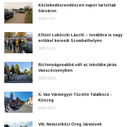
Közlekedésrendészeti napot tartottak
Sárváron
2025.11.11.
Eltűnt Lukóczki László – továbbra is nagy
erőkkel keresik Szombathelyen
2025.10.31.
Biztonságosabbá vált az iskolába járás
Vasszécsenyben
2025.09.25.
X. Vas Vármegyei Tűzoltó Találkozó -
Kőszeg
2025.09.21.
VIII. Nemzetközi Öreg Járművek