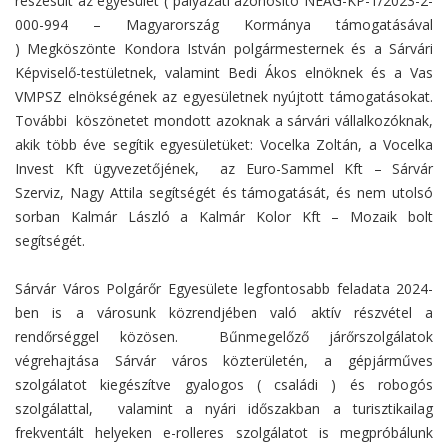
részesült az egyesület ( pályázati azonosító NEAG-KP-1/2023-2-
000-994 – Magyarország Kormánya támogatásával
) Megköszönte Kondora István polgármesternek és a Sárvári
Képviselő-testületnek, valamint Bedi Ákos elnöknek és a Vas
VMPSZ elnökségének az egyesületnek nyújtott támogatásokat.
További köszönetet mondott azoknak a sárvári vállalkozóknak,
akik több éve segítik egyesületüket: Vocelka Zoltán, a Vocelka
Invest Kft ügyvezetőjének, az Euro-Sammel Kft – Sárvár
Szerviz, Nagy Attila segítségét és támogatását, és nem utolsó
sorban Kalmár László a Kalmár Kolor Kft – Mozaik bolt
segítségét.
Sárvár Város Polgárőr Egyesülete legfontosabb feladata 2024-
ben is a városunk közrendjében való aktív részvétel a
rendőrséggel közösen. Bűnmegelőző járőrszolgálatok
végrehajtása Sárvár város közterületén, a gépjárműves
szolgálatot kiegészítve gyalogos ( családi ) és robogós
szolgálattal, valamint a nyári időszakban a turisztikailag
frekventált helyeken e-rolleres szolgálatot is megpróbálunk