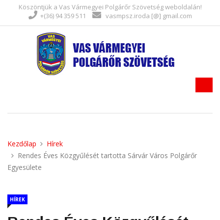
Köszöntjük a Vas Vármegyei Polgárőr Szövetség weboldalán!
+(36) 94 359 511
vasmpsz.iroda [@] gmail.com
Kezdőlap
Hírek
Rendes Éves Közgyűlését tartotta Sárvár Város Polgárőr
Egyesülete
HÍREK