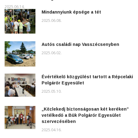
2025.06.14.
Mindannyiunk épsége a tét
2025.06.08.
Autós családi nap Vasszécsenyben
2025.06.02.
Évértékelő közgyűlést tartott a Répcelaki
Polgárőr Egyesület
2025.05.10.
„Közlekedj biztonságosan két keréken”
vetélkedő a Bük Polgárőr Egyesület
szervezésében
2025.04.16.