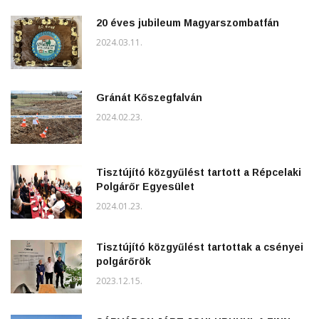
20 éves jubileum Magyarszombatfán
2024.03.11.
Gránát Kőszegfalván
2024.02.23.
Tisztújító közgyűlést tartott a Répcelaki
Polgárőr Egyesület
2024.01.23.
Tisztújító közgyűlést tartottak a csényei
polgárőrök
2023.12.15.