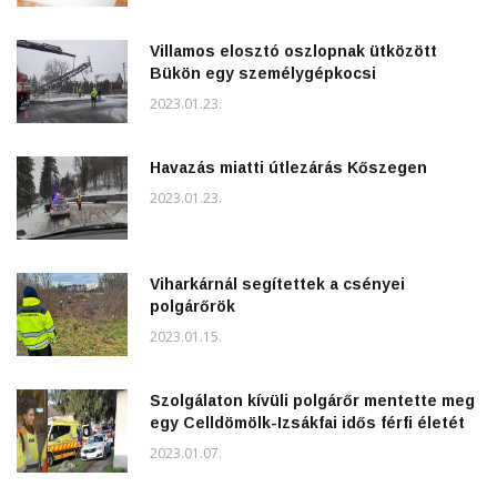
Villamos elosztó oszlopnak ütközött
Bükön egy személygépkocsi
2023.01.23.
Havazás miatti útlezárás Kőszegen
2023.01.23.
Viharkárnál segítettek a csényei
polgárőrök
2023.01.15.
Szolgálaton kívüli polgárőr mentette meg
egy Celldömölk-Izsákfai idős férfi életét
2023.01.07.