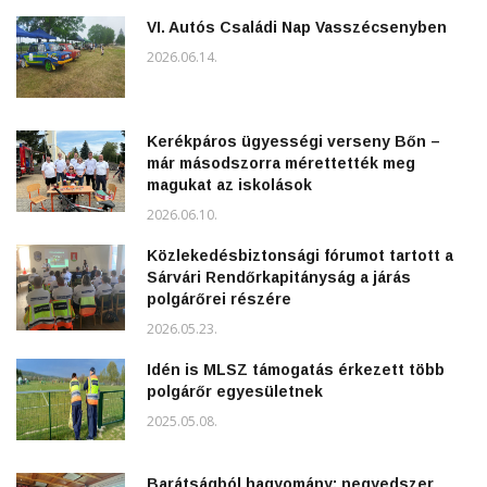
VI. Autós Családi Nap Vasszécsenyben
2026.06.14.
Kerékpáros ügyességi verseny Bőn –
már másodszorra mérettették meg
magukat az iskolások
2026.06.10.
Közlekedésbiztonsági fórumot tartott a
Sárvári Rendőrkapitányság a járás
polgárőrei részére
2026.05.23.
Idén is MLSZ támogatás érkezett több
polgárőr egyesületnek
2025.05.08.
Barátságból hagyomány: negyedszer