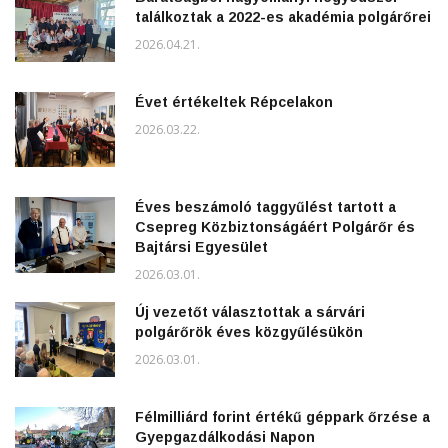
találkoztak a 2022-es akadémia polgárőrei
2026.04.21.
Évet értékeltek Répcelakon
2026.03.22.
Éves beszámoló taggyűlést tartott a
Csepreg Közbiztonságáért Polgárőr és
Bajtársi Egyesület
2026.03.01.
Új vezetőt választottak a sárvári
polgárőrök éves közgyűlésükön
2026.03.01.
Félmilliárd forint értékű géppark őrzése a
Gyepgazdálkodási Napon